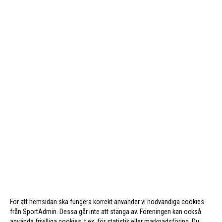
För att hemsidan ska fungera korrekt använder vi nödvändiga cookies
från SportAdmin. Dessa går inte att stänga av. Föreningen kan också
använda frivilliga cookies, t.ex. för statistik eller marknadsföring. Du