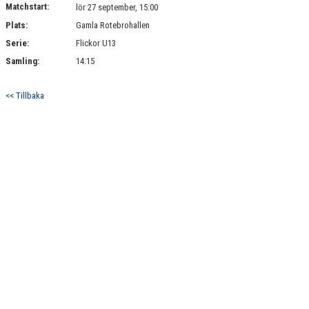
Matchstart:
DOKUMENT
lör 27 september, 15:00
Plats:
Gamla Rotebrohallen
Serie:
Flickor U13
Samling:
14:15
<< Tillbaka