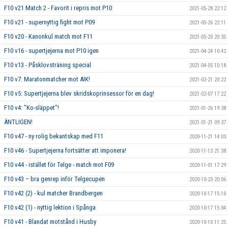
F10 v21 Match 2 - Favorit i repris mot P10
2021-05-28 22:12
F10 v21 - supernyttig fight mot P09
2021-05-26 22:11
F10 v20 - Kanonkul match mot F11
2021-05-20 20:35
F10 v16 - supertjejerna mot P10 igen
2021-04-24 10:42
F10 v13 - Påsklovsträning special
2021-04-05 10:18
F10 v7: Maratonmatcher mot AIK!
2021-02-21 20:22
F10 v5: Supertjejerna blev skridskoprinsessor för en dag!
2021-02-07 17:22
F10 v4: "Ko-släppet"!
2021-01-26 19:38
ÄNTLIGEN!
2021-01-21 09:37
F10 v47 - ny rolig bekantskap med F11
2020-11-21 14:03
F10 v46 - Supertjejerna fortsätter att imponera!
2020-11-13 21:38
F10 v44 - istället för Telge - match mot F09
2020-11-01 17:29
F10 v43 – bra genrep inför Telgecupen
2020-10-23 20:06
F10 v42 (2) - kul matcher Brandbergen
2020-10-17 15:10
F10 v42 (1) - nyttig lektion i Spånga
2020-10-17 15:04
F10 v41 - Blandat motstånd i Husby
2020-10-10 11:25