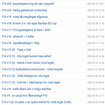
F10 v20: Supertjejerna tog ett nytt cupguld!
2022-05-22 18:17
F10 v20 - härlig gemensam avslutning
2022-05-20 21:20
F10 v19 - sista EB-omgången någonsin
2022-05-14 21:39
F10 v18: Vi kom 3:a i vår egna Bye-Bye EB Cup
2022-05-08 17:35
F10 v17: F10 supertjejerna är Bäst i Väst!
2022-05-01 19:37
F10 v16 - intensivt i 2 hallar
2022-04-24 17:39
F10 v14 - Swedbankligan i Täby
2022-04-11 11:01
F10 v13 (2) - Topp o Dal!
2022-04-03 22:47
F10 v13 (1) - Vita laget kunde träna anfall
2022-04-03 22:36
F10 v12 (2) - match 2 mot Duvbo (vita laget)
2022-03-27 21:06
F10 v12 (1) Dubbelmöte med Duvbo - röda började
2022-03-27 00:09
F10 v11 (2) - Tuffa bataljer för vita laget
2022-03-20 22:28
F10 v11 (1) - Full fart i Telefonplan för röda laget
2022-03-20 09:36
F10 v10 - hallrockad och 2 roliga matcher
2022-03-13 17:39
F10 v9 - as usual mot Åkersberga P10
2022-03-06 12:17
F10 v7 (2): En jämn o en ojämn match för röda laget (Svår)
2022-02-20 20:48