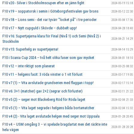
F10 v20 - Silver i Stockholmscupen efter en jämn fight
2024-05-19 15:18
F10 v19 – soppatorsk i semin i Göteborgsfestivalen gav brons
2024-05-12 22:30
F10 v18 – Lions semi - det var tyvärr "locket på" i tre perioder
2024-05-04 17:36
F10 v17 – Nytt cupguld i Skövde – dubbelt upp!
2024-04-28 18:40
F10 v16: Supertjejerna klara för Final (Nivå 1) och Semi (Nivå 2) i
2024-04-21 14:29
Stockholm
F10 v15: Superhelg av supertjejerna!
2024-04-14 15:29
F10 i Scania Cup 2024 – två helt olika faser som gav mycket
2024-04-01 18:10
F10 v12 – inte riktigt som planerat
2024-03-25 08:32
F10 v11 – helgens facit: 3 röda vinster o 1 vit förlust
2024-03-17 19:05
F10 v7 (1) – Vita avslutade grundserien med flaggan i topp!
2024-02-17 15:14
F10 v6: 3+1 (matcher) gav 2+2 (segrar och förluster)
2024-02-11 21:22
F10 v5 (2) – seger mot Blackeberg Röd för Röda laget
2024-02-04 21:33
F10 v5 (1) – Vita laget segrade i helgens båda bortamatcher
2024-02-04 15:32
F10 v4 (2) - Vita laget avslutade helgen med seger mot Uppsala
2024-01-28 20:45
F10 v4 – USM omgång 3 – vi spelade bragdartat men det räckte inte
2024-01-28 20:28
hela vägen