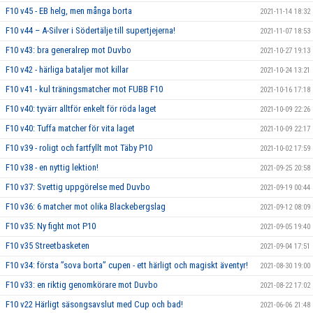
F10 v45 - EB helg, men många borta
2021-11-14 18:32
F10 v44 – A-Silver i Södertälje till supertjejerna!
2021-11-07 18:53
F10 v43: bra generalrep mot Duvbo
2021-10-27 19:13
F10 v42 - härliga bataljer mot killar
2021-10-24 13:21
F10 v41 - kul träningsmatcher mot FUBB F10
2021-10-16 17:18
F10 v40: tyvärr alltför enkelt för röda laget
2021-10-09 22:26
F10 v40: Tuffa matcher för vita laget
2021-10-09 22:17
F10 v39 - roligt och fartfyllt mot Täby P10
2021-10-02 17:59
F10 v38 - en nyttig lektion!
2021-09-25 20:58
F10 v37: Svettig uppgörelse med Duvbo
2021-09-19 00:44
F10 v36: 6 matcher mot olika Blackebergslag
2021-09-12 08:09
F10 v35: Ny fight mot P10
2021-09-05 19:40
F10 v35 Streetbasketen
2021-09-04 17:51
F10 v34: första ”sova borta” cupen - ett härligt och magiskt äventyr!
2021-08-30 19:00
F10 v33: en riktig genomkörare mot Duvbo
2021-08-22 17:02
F10 v22 Härligt säsongsavslut med Cup och bad!
2021-06-06 21:48