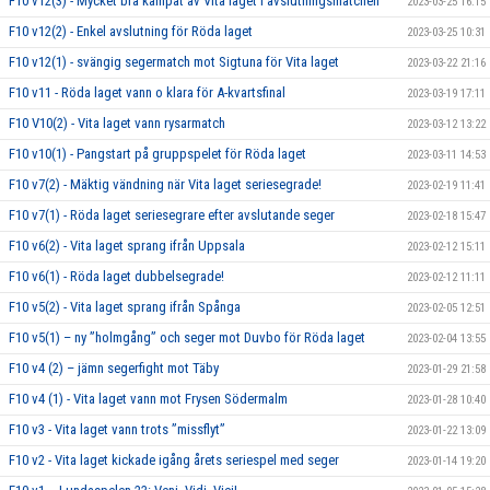
F10 v12(3) - Mycket bra kämpat av Vita laget i avslutningsmatchen
2023-03-25 16:15
F10 v12(2) - Enkel avslutning för Röda laget
2023-03-25 10:31
F10 v12(1) - svängig segermatch mot Sigtuna för Vita laget
2023-03-22 21:16
F10 v11 - Röda laget vann o klara för A-kvartsfinal
2023-03-19 17:11
F10 V10(2) - Vita laget vann rysarmatch
2023-03-12 13:22
F10 v10(1) - Pangstart på gruppspelet för Röda laget
2023-03-11 14:53
F10 v7(2) - Mäktig vändning när Vita laget seriesegrade!
2023-02-19 11:41
F10 v7(1) - Röda laget seriesegrare efter avslutande seger
2023-02-18 15:47
F10 v6(2) - Vita laget sprang ifrån Uppsala
2023-02-12 15:11
F10 v6(1) - Röda laget dubbelsegrade!
2023-02-12 11:11
F10 v5(2) - Vita laget sprang ifrån Spånga
2023-02-05 12:51
F10 v5(1) – ny ”holmgång” och seger mot Duvbo för Röda laget
2023-02-04 13:55
F10 v4 (2) – jämn segerfight mot Täby
2023-01-29 21:58
F10 v4 (1) - Vita laget vann mot Frysen Södermalm
2023-01-28 10:40
F10 v3 - Vita laget vann trots ”missflyt”
2023-01-22 13:09
F10 v2 - Vita laget kickade igång årets seriespel med seger
2023-01-14 19:20