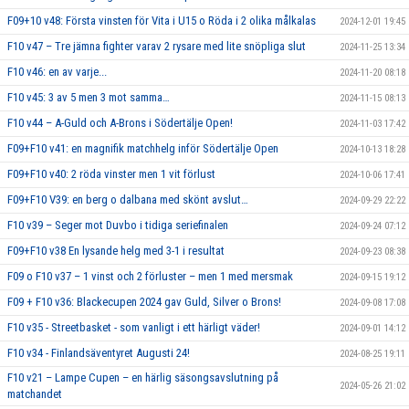
F09+10 v48: Första vinsten för Vita i U15 o Röda i 2 olika målkalas
2024-12-01 19:45
F10 v47 – Tre jämna fighter varav 2 rysare med lite snöpliga slut
2024-11-25 13:34
F10 v46: en av varje...
2024-11-20 08:18
F10 v45: 3 av 5 men 3 mot samma…
2024-11-15 08:13
F10 v44 – A-Guld och A-Brons i Södertälje Open!
2024-11-03 17:42
F09+F10 v41: en magnifik matchhelg inför Södertälje Open
2024-10-13 18:28
F09+F10 v40: 2 röda vinster men 1 vit förlust
2024-10-06 17:41
F09+F10 V39: en berg o dalbana med skönt avslut…
2024-09-29 22:22
F10 v39 – Seger mot Duvbo i tidiga seriefinalen
2024-09-24 07:12
F09+F10 v38 En lysande helg med 3-1 i resultat
2024-09-23 08:38
F09 o F10 v37 – 1 vinst och 2 förluster – men 1 med mersmak
2024-09-15 19:12
F09 + F10 v36: Blackecupen 2024 gav Guld, Silver o Brons!
2024-09-08 17:08
F10 v35 - Streetbasket - som vanligt i ett härligt väder!
2024-09-01 14:12
F10 v34 - Finlandsäventyret Augusti 24!
2024-08-25 19:11
F10 v21 – Lampe Cupen – en härlig säsongsavslutning på
2024-05-26 21:02
matchandet