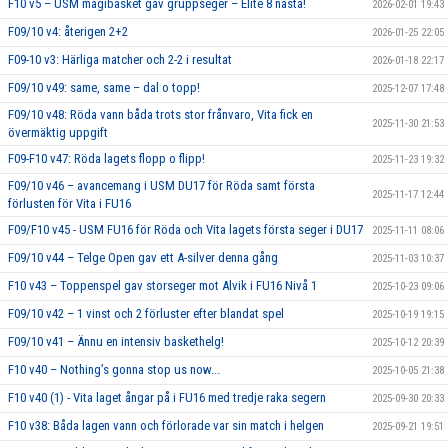
F10 v5 – USM magibasket gav gruppseger – Elite 8 nästa!
2026-02-01 19:43
F09/10 v4: återigen 2+2
2026-01-25 22:05
F09-10 v3: Härliga matcher och 2-2 i resultat
2026-01-18 22:17
F09/10 v49: same, same – dal o topp!
2025-12-07 17:48
F09/10 v48: Röda vann båda trots stor frånvaro, Vita fick en
2025-11-30 21:53
övermäktig uppgift
F09-F10 v47: Röda lagets flopp o flipp!
2025-11-23 19:32
F09/10 v46 – avancemang i USM DU17 för Röda samt första
2025-11-17 12:44
förlusten för Vita i FU16
F09/F10 v45 - USM FU16 för Röda och Vita lagets första seger i DU17
2025-11-11 08:06
F09/10 v44 – Telge Open gav ett A-silver denna gång
2025-11-03 10:37
F10 v43 – Toppenspel gav storseger mot Alvik i FU16 Nivå 1
2025-10-23 09:06
F09/10 v42 – 1 vinst och 2 förluster efter blandat spel
2025-10-19 19:15
F09/10 v41 – Ännu en intensiv baskethelg!
2025-10-12 20:39
F10 v40 – Nothing’s gonna stop us now...
2025-10-05 21:38
F10 v40 (1) - Vita laget ångar på i FU16 med tredje raka segern
2025-09-30 20:33
F10 v38: Båda lagen vann och förlorade var sin match i helgen
2025-09-21 19:51