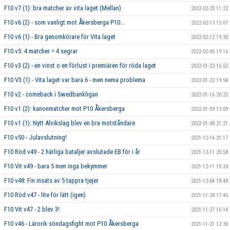
F10 v7 (1): bra matcher av vita laget (Mellan)
2022-02-20 11:22
F10 v6 (2) - som vanligt mot Åkersberga P10...
2022-02-13 15:07
F10 v6 (1) - Bra genomkörare för Vita laget
2022-02-12 19:30
F10 v5: 4 matcher = 4 segrar
2022-02-05 19:16
F10 v3 (2) - en vinst o en förlust i premiären för röda laget
2022-01-23 16:52
F10 V3 (1) - Vita laget var bara 6 - men nema problema
2022-01-22 19:58
F10 v2 - comeback i Swedbankligan
2022-01-16 20:25
F10 v1 (2): kanonmatcher mot P10 Åkersberga
2022-01-09 13:09
F10 v1 (1): Nytt Alvikslag blev en bra motståndare
2022-01-08 21:21
F10 v50 - Julavslutning!
2021-12-16 21:17
F10 Röd v49 - 2 härliga bataljer avslutade EB för i år
2021-12-11 20:58
F10 Vit v49 - bara 5 men inga bekymmer
2021-12-11 15:33
F10 v48: Fin insats av 5 tappra tjejer
2021-12-04 18:48
F10 Röd v47 - lite för lätt (igen)
2021-11-28 17:46
F10 Vit v47 - 2 blev 3!
2021-11-27 16:14
F10 v46 - Lärorik söndagsfight mot P10 Åkersberga
2021-11-21 12:30