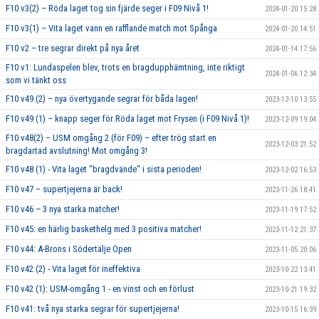
F10 v3(2) – Röda laget tog sin fjärde seger i F09 Nivå 1!
2024-01-20 15:28
F10 v3(1) – Vita laget vann en rafflande match mot Spånga
2024-01-20 14:51
F10 v2 – tre segrar direkt på nya året
2024-01-14 17:56
F10 v1: Lundaspelen blev, trots en bragdupphämtning, inte riktigt
2024-01-06 12:34
som vi tänkt oss
F10 v49 (2) – nya övertygande segrar för båda lagen!
2023-12-10 13:55
F10 v49 (1) – knapp seger för Röda laget mot Frysen (i F09 Nivå 1)!
2023-12-09 19:04
F10 v48(2) – USM omgång 2 (för F09) – efter trög start en
2023-12-03 21:52
bragdartad avslutning! Mot omgång 3!
F10 v48 (1) - Vita laget "bragdvände" i sista perioden!
2023-12-02 16:53
F10 v47 – supertjejerna är back!
2023-11-26 18:41
F10 v46 – 3 nya starka matcher!
2023-11-19 17:52
F10 v45: en härlig baskethelg med 3 positiva matcher!
2023-11-12 21:37
F10 v44: A-Brons i Södertälje Open
2023-11-05 20:06
F10 v42 (2) - Vita laget för ineffektiva
2023-10-22 13:41
F10 v42 (1): USM-omgång 1 - en vinst och en förlust
2023-10-21 19:32
F10 v41: två nya starka segrar för supertjejerna!
2023-10-15 16:39