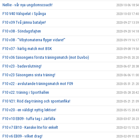
Nellie - vår nya ungdomscoach!
2020-10-06 18:54
F10 V40 Välspelat i Spånga
2020-10-03 17:40
F10 v39 Två jämna bataljer!
2020-09-27 13:59
F10 v38 - Söndagsfajten
2020-09-20 14:18
F10 v38 - "Vibytomaterna flyger vidare!"
2020-09-19 16:17
F10 v37 - härlig match mot BSK
2020-09-08 19:54
F10 v36 Säsongens första träningsmatch (mot Duvbo)
2020-09-05 20:20
F10 v23 - badavslutning!
2020-06-07 20:38
F10 v23 Säsongens sista träning!
2020-06-06 11:00
F10 v22 - avslutande träningsmatch mot F09
2020-05-31 21:20
F10 v22: träning i Sporthallen
2020-05-28 20:42
F10 V21: Röd dag-träning och spontanfika!
2020-05-21 21:09
F10 v20 - en väldigt nyttig lektion!
2020-05-15 20:43
F10 v10 EB09 - tuffa tag i Järfälla
2020-03-07 20:23
F10 v7 EB10 - Kanske lite för enkelt
2020-02-15 15:25
F10 v6 EB09 - vilket drag!
2020-02-09 11:02