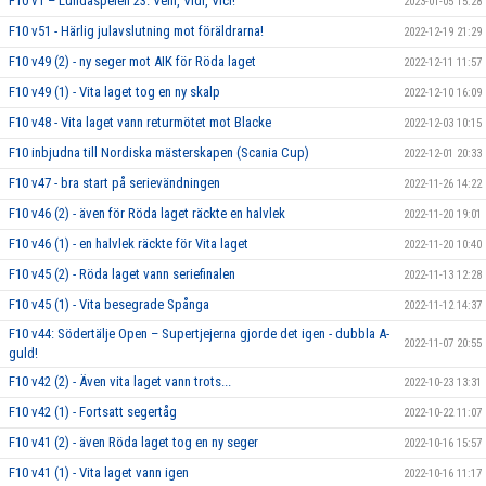
F10 v1 – Lundaspelen 23: Veni, Vidi, Vici!
2023-01-05 15:28
F10 v51 - Härlig julavslutning mot föräldrarna!
2022-12-19 21:29
F10 v49 (2) - ny seger mot AIK för Röda laget
2022-12-11 11:57
F10 v49 (1) - Vita laget tog en ny skalp
2022-12-10 16:09
F10 v48 - Vita laget vann returmötet mot Blacke
2022-12-03 10:15
F10 inbjudna till Nordiska mästerskapen (Scania Cup)
2022-12-01 20:33
F10 v47 - bra start på serievändningen
2022-11-26 14:22
F10 v46 (2) - även för Röda laget räckte en halvlek
2022-11-20 19:01
F10 v46 (1) - en halvlek räckte för Vita laget
2022-11-20 10:40
F10 v45 (2) - Röda laget vann seriefinalen
2022-11-13 12:28
F10 v45 (1) - Vita besegrade Spånga
2022-11-12 14:37
F10 v44: Södertälje Open – Supertjejerna gjorde det igen - dubbla A-
2022-11-07 20:55
guld!
F10 v42 (2) - Även vita laget vann trots...
2022-10-23 13:31
F10 v42 (1) - Fortsatt segertåg
2022-10-22 11:07
F10 v41 (2) - även Röda laget tog en ny seger
2022-10-16 15:57
F10 v41 (1) - Vita laget vann igen
2022-10-16 11:17