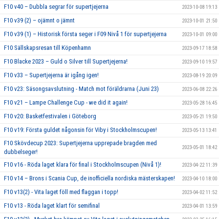
F10 v40 – Dubbla segrar för supertjejerna
2023-10-08 19:13
F10 v39 (2) – ojämnt o jämnt
2023-10-01 21:50
F10 v39 (1) – Historisk första seger i F09 Nivå 1 för supertjejerna
2023-10-01 09:00
F10 Sällskapsresan till Köpenhamn
2023-09-17 18:58
F10 Blacke 2023 – Guld o Silver till Supertjejerna!
2023-09-10 19:57
F10 v33 – Supertjejerna är igång igen!
2023-08-19 20:09
F10 v23: Säsongsavslutning - Match mot föräldrarna (Juni 23)
2023-06-08 22:26
F10 v21 – Lampe Challenge Cup - we did it again!
2023-05-28 16:45
F10 v20: Basketfestivalen i Göteborg
2023-05-21 19:50
F10 v19: Första guldet någonsin för Viby i Stockholmscupen!
2023-05-13 13:41
F10 Skövdecup 2023: Supertjejerna upprepade bragden med
2023-05-01 18:42
dubbelseger!
F10 v16 - Röda laget klara för final i Stockholmscupen (Nivå 1)!
2023-04-22 11:39
F10 v14 – Brons i Scania Cup, de inofficiella nordiska mästerskapen!
2023-04-10 18:00
F10 v13(2) - Vita laget föll med flaggan i topp!
2023-04-02 11:52
F10 v13 - Röda laget klart för semifinal
2023-04-01 13:59