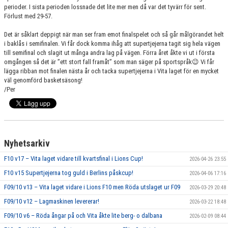
perioder. I sista perioden lossnade det lite mer men då var det tyvärr för sent.
Förlust med 29-57.
Det är såklart deppigt när man ser fram emot finalspelet och så går målgörandet helt
i baklås i semifinalen. Vi får dock komma ihåg att supertjejerna tagit sig hela vägen
till semifinal och slagit ut många andra lag på vägen. Förra året åkte vi ut i första
omgången så det är ”ett stort fall framåt” som man säger på sportspråk😉 Vi får
lägga ribban mot finalen nästa år och tacka supertjejerna i Vita laget för en mycket
väl genomförd basketsäsong!
/Per
Nyhetsarkiv
F10 v17 – Vita laget vidare till kvartsfinal i Lions Cup!
2026-04-26 23:55
F10 v15 Supertjejerna tog guld i Berlins påskcup!
2026-04-06 17:16
F09/10 v13 – Vita laget vidare i Lions F10 men Röda utslaget ur F09
2026-03-29 20:48
F09/10 v12 – Lagmaskinen levererar!
2026-03-22 18:48
F09/10 v6 – Röda ångar på och Vita åkte lite berg- o dalbana
2026-02-09 08:44