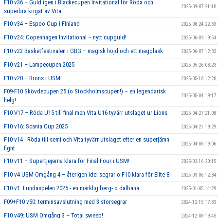
F10 v36 – Guld igen i Blackecupen Invitational för Röda och
2025-09-07 21:10
superbra krigat av Vita
F10 v34 – Espoo Cup i Finland
2025-08-24 22:33
F10 v24: Copenhagen Invitational – nytt cupguld!
2025-06-09 19:54
F10 v22 Basketfestivalen i GBG – magisk höjd och ett magplask
2025-06-07 12:33
F10 v21 – Lampecupen 2025
2025-05-26 08:23
F10 v20 – Brons i USM!
2025-05-18 12:20
F09-F10 Skövdecupen 25 (o Stockholmscupen!) – en legendarisk
2025-05-04 19:17
helg!
F10 V17 – Röda U15 till final men Vita U16 tyvärr utslaget ur Lions
2025-04-27 21:08
F10 v16: Scania Cup 2025
2025-04-21 19:29
F10 v14 - Röda till semi och Vita tyvärr utslaget efter en superjämn
2025-04-06 19:06
fight
F10 v11 – Supertjejerna klara för Final Four i USM!
2025-03-16 20:15
F10 v4 USM-Omgång 4 – återigen idel segrar o F10 klara för Elite 8
2025-03-06 12:34
F10 v1: Lundaspelen 2025 - en märklig berg- o dalbana
2025-01-05 14:29
F09+F10 v50: terminsavslutning med 3 storsegrar
2024-12-15 17:33
F10 v49: USM Omgång 3 – Total sweep!
2024-12-08 19:45