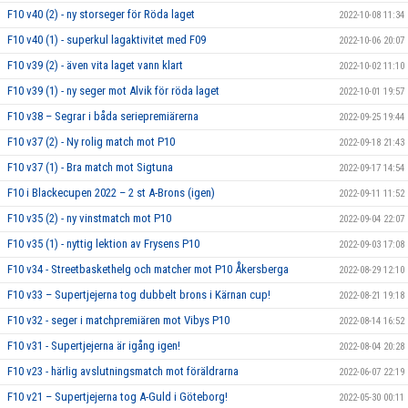
F10 v40 (2) - ny storseger för Röda laget
2022-10-08 11:34
F10 v40 (1) - superkul lagaktivitet med F09
2022-10-06 20:07
F10 v39 (2) - även vita laget vann klart
2022-10-02 11:10
F10 v39 (1) - ny seger mot Alvik för röda laget
2022-10-01 19:57
F10 v38 – Segrar i båda seriepremiärerna
2022-09-25 19:44
F10 v37 (2) - Ny rolig match mot P10
2022-09-18 21:43
F10 v37 (1) - Bra match mot Sigtuna
2022-09-17 14:54
F10 i Blackecupen 2022 – 2 st A-Brons (igen)
2022-09-11 11:52
F10 v35 (2) - ny vinstmatch mot P10
2022-09-04 22:07
F10 v35 (1) - nyttig lektion av Frysens P10
2022-09-03 17:08
F10 v34 - Streetbaskethelg och matcher mot P10 Åkersberga
2022-08-29 12:10
F10 v33 – Supertjejerna tog dubbelt brons i Kärnan cup!
2022-08-21 19:18
F10 v32 - seger i matchpremiären mot Vibys P10
2022-08-14 16:52
F10 v31 - Supertjejerna är igång igen!
2022-08-04 20:28
F10 v23 - härlig avslutningsmatch mot föräldrarna
2022-06-07 22:19
F10 v21 – Supertjejerna tog A-Guld i Göteborg!
2022-05-30 00:11