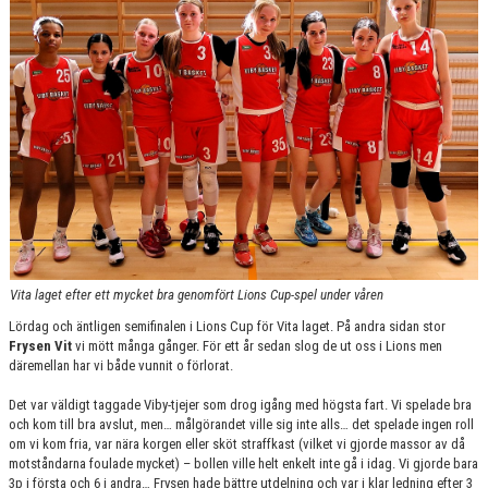
BILDGALLERI 2024 O FRAMÅT
DOKUMENT
KONTAKT
BEAT-THE-PRO
CUPRESULTAT
Vita laget efter ett mycket bra genomfört Lions Cup-spel under våren
Lördag och äntligen semifinalen i Lions Cup för Vita laget. På andra sidan stor
Frysen Vit
vi mött många gånger. För ett år sedan slog de ut oss i Lions men
däremellan har vi både vunnit o förlorat.
Det var väldigt taggade Viby-tjejer som drog igång med högsta fart. Vi spelade bra
och kom till bra avslut, men… målgörandet ville sig inte alls… det spelade ingen roll
om vi kom fria, var nära korgen eller sköt straffkast (vilket vi gjorde massor av då
motståndarna foulade mycket) – bollen ville helt enkelt inte gå i idag. Vi gjorde bara
3p i första och 6 i andra… Frysen hade bättre utdelning och var i klar ledning efter 3