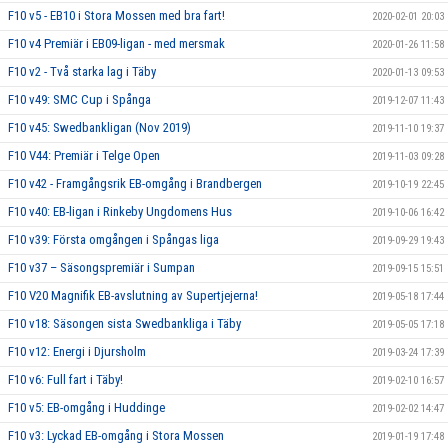
F10 v5 - EB10 i Stora Mossen med bra fart!
2020-02-01 20:03
F10 v4 Premiär i EB09-ligan - med mersmak
2020-01-26 11:58
F10 v2 - Två starka lag i Täby
2020-01-13 09:53
F10 v49: SMC Cup i Spånga
2019-12-07 11:43
F10 v45: Swedbankligan (Nov 2019)
2019-11-10 19:37
F10 V44: Premiär i Telge Open
2019-11-03 09:28
F10 v42 - Framgångsrik EB-omgång i Brandbergen
2019-10-19 22:45
F10 v40: EB-ligan i Rinkeby Ungdomens Hus
2019-10-06 16:42
F10 v39: Första omgången i Spångas liga
2019-09-29 19:43
F10 v37 – Säsongspremiär i Sumpan
2019-09-15 15:51
F10 V20 Magnifik EB-avslutning av Supertjejerna!
2019-05-18 17:44
F10 v18: Säsongen sista Swedbankliga i Täby
2019-05-05 17:18
F10 v12: Energi i Djursholm
2019-03-24 17:39
F10 v6: Full fart i Täby!
2019-02-10 16:57
F10 v5: EB-omgång i Huddinge
2019-02-02 14:47
F10 v3: Lyckad EB-omgång i Stora Mossen
2019-01-19 17:48