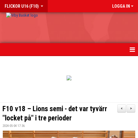
FLICKOR U16 (F10)
LOGGA IN
HEM
NYHETER
KALENDER
MATCHER
F10 v18 – Lions semi - det var tyvärr
<
>
TRUPPEN
"locket på" i tre perioder
2024-05-04 17:36
BILDGALLERI 2018-2023