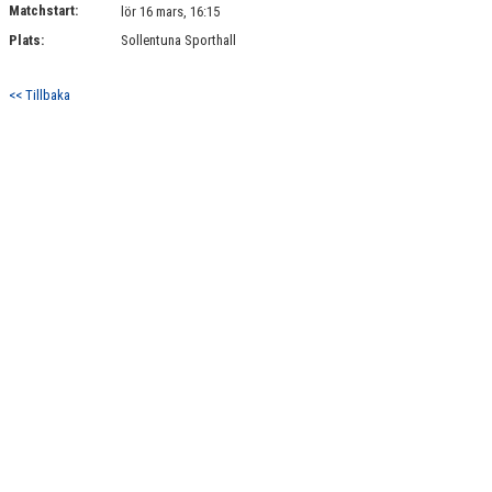
Matchstart:
DOKUMENT
lör 16 mars, 16:15
Plats:
Sollentuna Sporthall
KONTAKT
<< Tillbaka
MATCHER