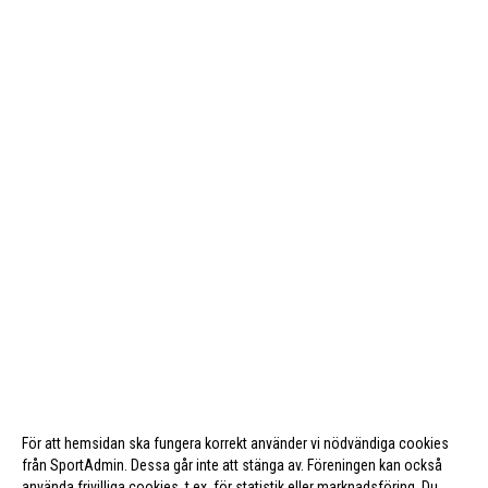
För att hemsidan ska fungera korrekt använder vi nödvändiga cookies
från SportAdmin. Dessa går inte att stänga av. Föreningen kan också
använda frivilliga cookies, t.ex. för statistik eller marknadsföring. Du