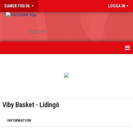
DAMER F05/06
LOGGA IN
Flickor 03
HEM
NYHETER
KALENDER
TRUPPEN
Viby Basket - Lidingö
GÄSTBOK
INFORMATION
BILDGALLERI