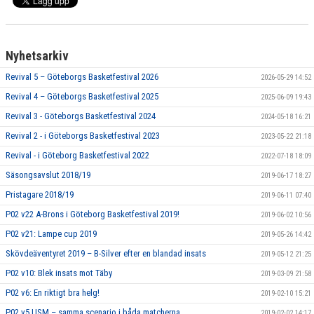
Nyhetsarkiv
Revival 5 – Göteborgs Basketfestival 2026
2026-05-29 14:52
Revival 4 – Göteborgs Basketfestival 2025
2025-06-09 19:43
Revival 3 - Göteborgs Basketfestival 2024
2024-05-18 16:21
Revival 2 - i Göteborgs Basketfestival 2023
2023-05-22 21:18
Revival - i Göteborg Basketfestival 2022
2022-07-18 18:09
Säsongsavslut 2018/19
2019-06-17 18:27
Pristagare 2018/19
2019-06-11 07:40
P02 v22 A-Brons i Göteborg Basketfestival 2019!
2019-06-02 10:56
P02 v21: Lampe cup 2019
2019-05-26 14:42
Skövdeäventyret 2019 – B-Silver efter en blandad insats
2019-05-12 21:25
P02 v10: Blek insats mot Täby
2019-03-09 21:58
P02 v6: En riktigt bra helg!
2019-02-10 15:21
P02 v5 USM – samma scenario i båda matcherna
2019-02-02 14:17