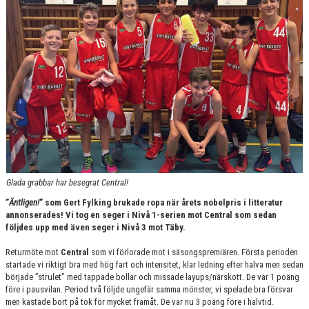
DOKUMENT
KONTAKT
Glada grabbar har besegrat Central!
”
Äntligen!
” som Gert Fylking brukade ropa när årets nobelpris i litteratur
annonserades! Vi tog en seger i Nivå 1-serien mot Central som sedan
följdes upp med även seger i Nivå 3 mot Täby.
Returmöte mot
Central
som vi förlorade mot i säsongspremiären. Första perioden
startade vi riktigt bra med hög fart och intensitet, klar ledning efter halva men sedan
började ”strulet” med tappade bollar och missade layups/närskott. De var 1 poäng
före i pausvilan. Period två följde ungefär samma mönster, vi spelade bra försvar
men kastade bort på tok för mycket framåt. De var nu 3 poäng före i halvtid.