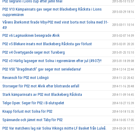
P02 segrare i Lions cup efter jämn final
2015-05-10 15:57
P02 V13 Kämpainsats gav seger mot Blackeberg Råcksta i Lions
2015-03-29 18:16
cuppremiären
Vårens återkomst firade Viby-P02 med vinst borta mot Solna med 31-
2015-03-11 10:14
45!
P02 v6 Lagmaskinen besegrade Alvik
2015-02-07 14:09
P02 v5 Blekare insats mot Blackeberg Råcksta gav förlust
2015-02-01 20:20
P02 v4 Övertygande seger mot Tureberg
2015-01-25 15:10
P02 v3 Härlig lagseger mot Solna i nypremiären efter jul (49-37)!!
2015-01-18 09:08
P02 V50 ”Bragdmatch” gav seger mot serieledarna!
2014-12-14 22:44
Revansch för P02 mot Lidingö
2014-11-22 20:42
Storseger för P02 mot Alvik efter blixtrande anfall
2014-11-16 20:48
Stark kämparinsats av P02 mot Blackeberg Råcksta
2014-11-09 14:45
Telge Open: Seger för P02 i B-slutspelet
2014-10-27 15:39
Knapp förlust mot Solna för P02
2014-10-18 15:35
Spännande och jämnt mot Täby för P02
2014-10-05 17:05
P02 Var matchens lag när Solna Vikings mötte LF Basket från Luleå.
2014-03-24 10:11