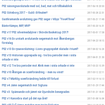
P02 säsongsavslutade med sol, bad, mat och tillbakablick
2017-06-18 20:50
P02 Göteborg 2017 – Guld i B-finalen!!
2017-05-28 22:31
Gastkramande avslutning gav P02 seger i Vibys ”Five4Three”
2017-05-21 17:48
Bäste Kämpe, MIP, MVP
2017-05-20 16:31
P02 v17 P02 silvermedaljörer i Skövde Basketcup 2017!
2017-05-01 17:58
P02 v16 En urstark avslutande segermatch mot Åkersbergas
2017-04-23 18:15
förstalag
P02 v13 En rysaravslutning i Lions gruppspelet slutade i triumf!
2017-04-02 16:24
P02 v13 Historien upprepade sig - tre bra perioder men i sista
2017-04-01 21:30
orkade vi inte
P02 v12 Tre bra perioder mot Alvik men i sista orkade vi inte
2017-03-25 15:39
P02 v10 Återigen en scenförändring – men nu vinst!
2017-03-12 22:11
P02 v7 Märklig scenförändring ledde till förlust
2017-02-19 16:13
P02 v4 Jämn segermatch mot Sigtuna
2017-01-29 17:44
P02 v3: Spännande och jämnt när Djursholm besegrades
2017-01-21 18:41
P02 v1 Kanonbra start på det nya året!
2017-01-08 16:04
P02 v50 Två jämna matcher men tyvärr förluster