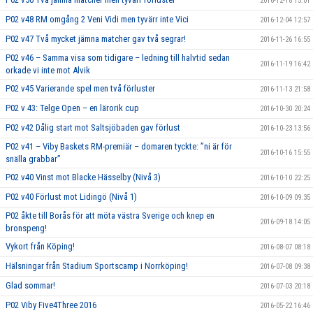
2016-12-18 15:01
P02 v48 RM omgång 2 Veni Vidi men tyvärr inte Vici
2016-12-04 12:57
P02 v47 Två mycket jämna matcher gav två segrar!
2016-11-26 16:55
P02 v46 – Samma visa som tidigare – ledning till halvtid sedan
2016-11-19 16:42
orkade vi inte mot Alvik
P02 v45 Varierande spel men två förluster
2016-11-13 21:58
P02 v 43: Telge Open – en lärorik cup
2016-10-30 20:24
P02 v42 Dålig start mot Saltsjöbaden gav förlust
2016-10-23 13:56
P02 v41 – Viby Baskets RM-premiär – domaren tyckte: ”ni är för
2016-10-16 15:55
snälla grabbar”
P02 v40 Vinst mot Blacke Hässelby (Nivå 3)
2016-10-10 22:25
P02 v40 Förlust mot Lidingö (Nivå 1)
2016-10-09 09:35
P02 åkte till Borås för att möta västra Sverige och knep en
2016-09-18 14:05
bronspeng!
Vykort från Köping!
2016-08-07 08:18
Hälsningar från Stadium Sportscamp i Norrköping!
2016-07-08 09:38
Glad sommar!
2016-07-03 20:18
P02 Viby Five4Three 2016
2016-05-22 16:46