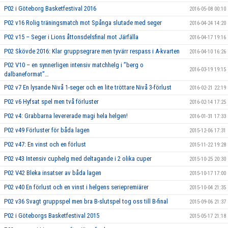
P02 i Göteborg Basketfestival 2016
2016-05-08 00:10
P02 v16 Rolig träningsmatch mot Spånga slutade med seger
2016-04-24 14:20
P02 v15 – Seger i Lions åttonsdelsfinal mot Järfälla
2016-04-17 19:16
P02 Skövde 2016: Klar gruppsegrare men tyvärr respass i A-kvarten
2016-04-10 16:26
P02 V10 – en synnerligen intensiv matchhelg i ”berg o
2016-03-19 19:15
dalbaneformat”…
P02 v7 En lysande Nivå 1-seger och en lite tröttare Nivå 3-förlust
2016-02-21 22:19
P02 v6 Hyfsat spel men två förluster
2016-02-14 17:25
P02 v4: Grabbarna levererade magi hela helgen!
2016-01-31 17:33
P02 v49 Förluster för båda lagen
2015-12-06 17:31
P02 v47: En vinst och en förlust
2015-11-22 19:28
P02 v43 Intensiv cuphelg med deltagande i 2 olika cuper
2015-10-25 20:30
P02 V42 Bleka insatser av båda lagen
2015-10-17 17:00
P02 v40 En förlust och en vinst i helgens seriepremiärer
2015-10-04 21:35
P02 v36 Svagt gruppspel men bra B-slutspel tog oss till B-final
2015-09-06 21:37
P02 i Göteborgs Basketfestival 2015
2015-05-17 21:18