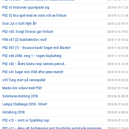
P02 v3 Historien upprepade sig
2019-01-19 17:28
P02 V2 Bra spel med en vinst och en förlust
2019-01-13 17:28
God Jul o Gott Nytt År!
2018-12-25 09:19
P02 v50: Svagt försvar gav förlust
2018-12-16 19:42
P04 v47 (2) Dubbelmöte i moll
2018-11-25 18:53
P02 V47 (1) – Bounce back! Seger mot Blacke!
2018-11-20 07:08
P02 v46 USM, omg 1 – ingen höjdarhelg
2018-11-18 14:20
P02 v42 – Årets bästa resp sämsta period…
2018-10-21 10:39
P02 v41 Seger mot VGB efter jämn match!
2018-10-14 16:16
v39 Tung start på seriespelet
2018-09-29 20:30
Marko kör vidare med P02!
2018-07-29 19:40
Sommaravslutning 2018
2018-06-25 08:18
Lampe Challenge 2018 - Silver!
2018-05-29 16:05
Göteborg 2018
2018-05-14 08:06
P02 v12 – sorti ur Spalding cup
2018-03-25 16:25
P02 v11 – Ännu ett bottennapp mot Djursholm avslutade säsongen
2018-03-17 19:43