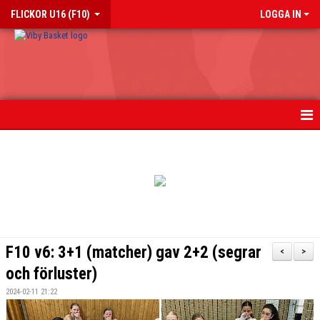
FLICKOR U16 (F10)
LOGGA IN
HEM
NYHETER
KALENDER
MATCHER
F10 v6: 3+1 (matcher) gav 2+2 (segrar
<
>
TRUPPEN
och förluster)
2024-02-11 21:22
BILDGALLERI 2018-2023