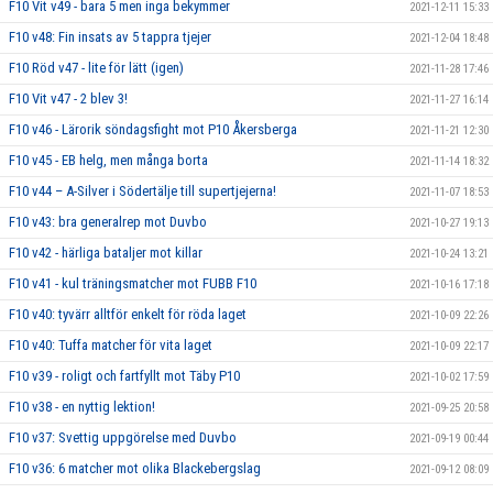
F10 Vit v49 - bara 5 men inga bekymmer
2021-12-11 15:33
F10 v48: Fin insats av 5 tappra tjejer
2021-12-04 18:48
F10 Röd v47 - lite för lätt (igen)
2021-11-28 17:46
F10 Vit v47 - 2 blev 3!
2021-11-27 16:14
F10 v46 - Lärorik söndagsfight mot P10 Åkersberga
2021-11-21 12:30
F10 v45 - EB helg, men många borta
2021-11-14 18:32
F10 v44 – A-Silver i Södertälje till supertjejerna!
2021-11-07 18:53
F10 v43: bra generalrep mot Duvbo
2021-10-27 19:13
F10 v42 - härliga bataljer mot killar
2021-10-24 13:21
F10 v41 - kul träningsmatcher mot FUBB F10
2021-10-16 17:18
F10 v40: tyvärr alltför enkelt för röda laget
2021-10-09 22:26
F10 v40: Tuffa matcher för vita laget
2021-10-09 22:17
F10 v39 - roligt och fartfyllt mot Täby P10
2021-10-02 17:59
F10 v38 - en nyttig lektion!
2021-09-25 20:58
F10 v37: Svettig uppgörelse med Duvbo
2021-09-19 00:44
F10 v36: 6 matcher mot olika Blackebergslag
2021-09-12 08:09