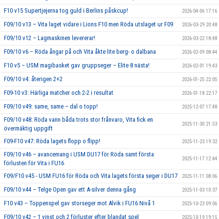
F10 v15 Supertjejerna tog guld i Berlins påskcup!
2026-04-06 17:16
F09/10 v13 – Vita laget vidare i Lions F10 men Röda utslaget ur F09
2026-03-29 20:48
F09/10 v12 – Lagmaskinen levererar!
2026-03-22 18:48
F09/10 v6 – Röda ångar på och Vita åkte lite berg- o dalbana
2026-02-09 08:44
F10 v5 – USM magibasket gav gruppseger – Elite 8 nästa!
2026-02-01 19:43
F09/10 v4: återigen 2+2
2026-01-25 22:05
F09-10 v3: Härliga matcher och 2-2 i resultat
2026-01-18 22:17
F09/10 v49: same, same – dal o topp!
2025-12-07 17:48
F09/10 v48: Röda vann båda trots stor frånvaro, Vita fick en
2025-11-30 21:53
övermäktig uppgift
F09-F10 v47: Röda lagets flopp o flipp!
2025-11-23 19:32
F09/10 v46 – avancemang i USM DU17 för Röda samt första
2025-11-17 12:44
förlusten för Vita i FU16
F09/F10 v45 - USM FU16 för Röda och Vita lagets första seger i DU17
2025-11-11 08:06
F09/10 v44 – Telge Open gav ett A-silver denna gång
2025-11-03 10:37
F10 v43 – Toppenspel gav storseger mot Alvik i FU16 Nivå 1
2025-10-23 09:06
F09/10 v42 – 1 vinst och 2 förluster efter blandat spel
2025-10-19 19:15