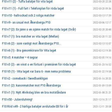
F10 v11 (2) - Tuffa bataljer för vita laget
2022-03-20 22:28
F10 v11 (1) - Full fart i Telefonplan för röda laget
2022-03-20 09:36
F10 v10 - hallrockad och 2 roliga matcher
2022-03-13 17:39
F10 v9 - as usual mot Åkersberga P10
2022-03-06 12:17
F10 v7 (2): En jämn o en ojämn match för röda laget (Svår)
2022-02-20 20:48
F10 v7 (1): bra matcher av vita laget (Mellan)
2022-02-20 11:22
F10 v6 (2) - som vanligt mot Åkersberga P10...
2022-02-13 15:07
F10 v6 (1) - Bra genomkörare för Vita laget
2022-02-12 19:30
F10 v5: 4 matcher = 4 segrar
2022-02-05 19:16
F10 v3 (2) - en vinst o en förlust i premiären för röda laget
2022-01-23 16:52
F10 V3 (1) - Vita laget var bara 6 - men nema problema
2022-01-22 19:58
F10 v2 - comeback i Swedbankligan
2022-01-16 20:25
F10 v1 (2): kanonmatcher mot P10 Åkersberga
2022-01-09 13:09
F10 v1 (1): Nytt Alvikslag blev en bra motståndare
2022-01-08 21:21
F10 v50 - Julavslutning!
2021-12-16 21:17
F10 Röd v49 - 2 härliga bataljer avslutade EB för i år
2021-12-11 20:58