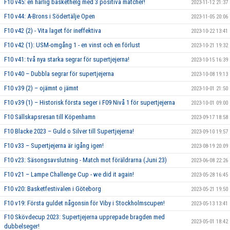
F10 v45: en härlig baskethelg med 3 positiva matcher!
2023-11-12 21:37
F10 v44: A-Brons i Södertälje Open
2023-11-05 20:06
F10 v42 (2) - Vita laget för ineffektiva
2023-10-22 13:41
F10 v42 (1): USM-omgång 1 - en vinst och en förlust
2023-10-21 19:32
F10 v41: två nya starka segrar för supertjejerna!
2023-10-15 16:39
F10 v40 – Dubbla segrar för supertjejerna
2023-10-08 19:13
F10 v39 (2) – ojämnt o jämnt
2023-10-01 21:50
F10 v39 (1) – Historisk första seger i F09 Nivå 1 för supertjejerna
2023-10-01 09:00
F10 Sällskapsresan till Köpenhamn
2023-09-17 18:58
F10 Blacke 2023 – Guld o Silver till Supertjejerna!
2023-09-10 19:57
F10 v33 – Supertjejerna är igång igen!
2023-08-19 20:09
F10 v23: Säsongsavslutning - Match mot föräldrarna (Juni 23)
2023-06-08 22:26
F10 v21 – Lampe Challenge Cup - we did it again!
2023-05-28 16:45
F10 v20: Basketfestivalen i Göteborg
2023-05-21 19:50
F10 v19: Första guldet någonsin för Viby i Stockholmscupen!
2023-05-13 13:41
F10 Skövdecup 2023: Supertjejerna upprepade bragden med
2023-05-01 18:42
dubbelseger!