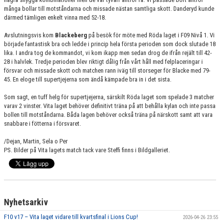
många bollar till motståndarna och missade nästan samtliga skott. Danderyd kunde
därmed tämligen enkelt vinna med 52-18.
Avslutningsvis kom
Blackeberg
på besök för möte med Röda laget i F09 Nivå 1. Vi
började fantastisk bra och ledde i princip hela första perioden som dock slutade 18
lika. I andra tog de kommandot, vi kom ikapp men sedan drog de ifrån rejält till 42-
28 i halvlek. Tredje perioden blev riktigt dålig från vårt håll med felplaceringar i
försvar och missade skott och matchen rann iväg till storseger för Blacke med 79-
45. En eloge till supertjejerna som ändå kämpade bra in i det sista.
Som sagt, en tuff helg för supertjejerna, särskilt Röda laget som spelade 3 matcher
varav 2 vinster. Vita laget behöver definitivt träna på att behålla kylan och inte passa
bollen till motståndarna. Båda lagen behöver också träna på närskott samt att vara
snabbare i fötterna i försvaret.
/Dejan, Martin, Sela o Per
PS. Bilder på Vita lagets match tack vare Steffi finns i Bildgalleriet.
Nyhetsarkiv
F10 v17 – Vita laget vidare till kvartsfinal i Lions Cup!
2026-04-26 23:55