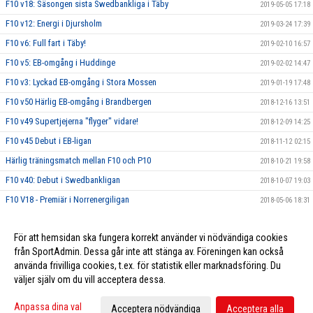
F10 v18: Säsongen sista Swedbankliga i Täby
2019-05-05 17:18
F10 v12: Energi i Djursholm
2019-03-24 17:39
F10 v6: Full fart i Täby!
2019-02-10 16:57
F10 v5: EB-omgång i Huddinge
2019-02-02 14:47
F10 v3: Lyckad EB-omgång i Stora Mossen
2019-01-19 17:48
F10 v50 Härlig EB-omgång i Brandbergen
2018-12-16 13:51
F10 v49 Supertjejerna "flyger" vidare!
2018-12-09 14:25
F10 v45 Debut i EB-ligan
2018-11-12 02:15
Härlig träningsmatch mellan F10 och P10
2018-10-21 19:58
F10 v40: Debut i Swedbankligan
2018-10-07 19:03
F10 V18 - Premiär i Norrenergiligan
2018-05-06 18:31
F10 v16 - Coopligan
2018-04-22 22:07
För att hemsidan ska fungera korrekt använder vi nödvändiga cookies
F10 v12: Historisk matchdebut för supertjejerna!
2018-03-25 17:17
från SportAdmin. Dessa går inte att stänga av. Föreningen kan också
använda frivilliga cookies, t.ex. för statistik eller marknadsföring. Du
väljer själv om du vill acceptera dessa.
Cookie-inställningar
Gå till Webbversion
Anpassa dina val
Acceptera nödvändiga
Acceptera alla