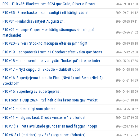
F09 + F10 v36: Blackecupen 2024 gav Guld, Silver o Brons!
2024-09-08 17:08
F10 v35 - Streetbasket - som vanligt i ett härligt väder!
2024-09-01 14:12
F10 v34 - Finlandsäventyret Augusti 24!
2024-08-25 19:11
F10 v21 – Lampe Cupen – en härlig säsongsavslutning på
2024-05-26 21:02
matchandet
F10 v20 - Silver i Stockholmscupen efter en jämn fight
2024-05-19 15:18
F10 v19 – soppatorsk i semin i Göteborgsfestivalen gav brons
2024-05-12 22:30
F10 v18 – Lions semi - det var tyvärr "locket på" i tre perioder
2024-05-04 17:36
F10 v17 – Nytt cupguld i Skövde – dubbelt upp!
2024-04-28 18:40
F10 v16: Supertjejerna klara för Final (Nivå 1) och Semi (Nivå 2) i
2024-04-21 14:29
Stockholm
F10 v15: Superhelg av supertjejerna!
2024-04-14 15:29
F10 i Scania Cup 2024 – två helt olika faser som gav mycket
2024-04-01 18:10
F10 v12 – inte riktigt som planerat
2024-03-25 08:32
F10 v11 – helgens facit: 3 röda vinster o 1 vit förlust
2024-03-17 19:05
F10 v7 (1) – Vita avslutade grundserien med flaggan i topp!
2024-02-17 15:14
F10 v6: 3+1 (matcher) gav 2+2 (segrar och förluster)
2024-02-11 21:22