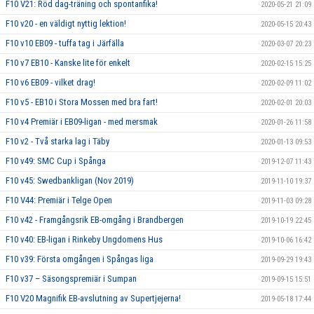
F10 V21: Röd dag-träning och spontanfika!
2020-05-21 21:09
F10 v20 - en väldigt nyttig lektion!
2020-05-15 20:43
F10 v10 EB09 - tuffa tag i Järfälla
2020-03-07 20:23
F10 v7 EB10 - Kanske lite för enkelt
2020-02-15 15:25
F10 v6 EB09 - vilket drag!
2020-02-09 11:02
F10 v5 - EB10 i Stora Mossen med bra fart!
2020-02-01 20:03
F10 v4 Premiär i EB09-ligan - med mersmak
2020-01-26 11:58
F10 v2 - Två starka lag i Täby
2020-01-13 09:53
F10 v49: SMC Cup i Spånga
2019-12-07 11:43
F10 v45: Swedbankligan (Nov 2019)
2019-11-10 19:37
F10 V44: Premiär i Telge Open
2019-11-03 09:28
F10 v42 - Framgångsrik EB-omgång i Brandbergen
2019-10-19 22:45
F10 v40: EB-ligan i Rinkeby Ungdomens Hus
2019-10-06 16:42
F10 v39: Första omgången i Spångas liga
2019-09-29 19:43
F10 v37 – Säsongspremiär i Sumpan
2019-09-15 15:51
F10 V20 Magnifik EB-avslutning av Supertjejerna!
2019-05-18 17:44