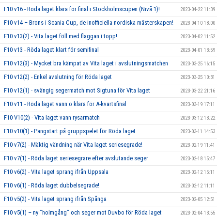
F10 v16 - Röda laget klara för final i Stockholmscupen (Nivå 1)!
2023-04-22 11:39
F10 v14 – Brons i Scania Cup, de inofficiella nordiska mästerskapen!
2023-04-10 18:00
F10 v13(2) - Vita laget föll med flaggan i topp!
2023-04-02 11:52
F10 v13 - Röda laget klart för semifinal
2023-04-01 13:59
F10 v12(3) - Mycket bra kämpat av Vita laget i avslutningsmatchen
2023-03-25 16:15
F10 v12(2) - Enkel avslutning för Röda laget
2023-03-25 10:31
F10 v12(1) - svängig segermatch mot Sigtuna för Vita laget
2023-03-22 21:16
F10 v11 - Röda laget vann o klara för A-kvartsfinal
2023-03-19 17:11
F10 V10(2) - Vita laget vann rysarmatch
2023-03-12 13:22
F10 v10(1) - Pangstart på gruppspelet för Röda laget
2023-03-11 14:53
F10 v7(2) - Mäktig vändning när Vita laget seriesegrade!
2023-02-19 11:41
F10 v7(1) - Röda laget seriesegrare efter avslutande seger
2023-02-18 15:47
F10 v6(2) - Vita laget sprang ifrån Uppsala
2023-02-12 15:11
F10 v6(1) - Röda laget dubbelsegrade!
2023-02-12 11:11
F10 v5(2) - Vita laget sprang ifrån Spånga
2023-02-05 12:51
F10 v5(1) – ny ”holmgång” och seger mot Duvbo för Röda laget
2023-02-04 13:55