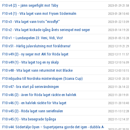
F10 v4 (2) – jämn segerfight mot Täby
2023-01-29 21:58
F10 v4 (1) - Vita laget vann mot Frysen Södermalm
2023-01-28 10:40
F10 v3 - Vita laget vann trots ”missflyt”
2023-01-22 13:09
F10 v2 - Vita laget kickade igång årets seriespel med seger
2023-01-14 19:20
F10 v1 – Lundaspelen 23: Veni, Vidi, Vici!
2023-01-05 15:28
F10 v51 - Härlig julavslutning mot föräldrarna!
2022-12-19 21:29
F10 v49 (2) - ny seger mot AIK för Röda laget
2022-12-11 11:57
F10 v49 (1) - Vita laget tog en ny skalp
2022-12-10 16:09
F10 v48 - Vita laget vann returmötet mot Blacke
2022-12-03 10:15
F10 inbjudna till Nordiska mästerskapen (Scania Cup)
2022-12-01 20:33
F10 v47 - bra start på serievändningen
2022-11-26 14:22
F10 v46 (2) - även för Röda laget räckte en halvlek
2022-11-20 19:01
F10 v46 (1) - en halvlek räckte för Vita laget
2022-11-20 10:40
F10 v45 (2) - Röda laget vann seriefinalen
2022-11-13 12:28
F10 v45 (1) - Vita besegrade Spånga
2022-11-12 14:37
F10 v44: Södertälje Open – Supertjejerna gjorde det igen - dubbla A-
2022-11-07 20:55