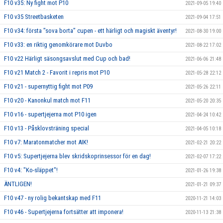
F10 v35: Ny fight mot P10
2021-09-05 19:40
F10 v35 Streetbasketen
2021-09-04 17:51
F10 v34: första ”sova borta” cupen - ett härligt och magiskt äventyr!
2021-08-30 19:00
F10 v33: en riktig genomkörare mot Duvbo
2021-08-22 17:02
F10 v22 Härligt säsongsavslut med Cup och bad!
2021-06-06 21:48
F10 v21 Match 2 - Favorit i repris mot P10
2021-05-28 22:12
F10 v21 - supernyttig fight mot P09
2021-05-26 22:11
F10 v20 - Kanonkul match mot F11
2021-05-20 20:35
F10 v16 - supertjejerna mot P10 igen
2021-04-24 10:42
F10 v13 - Påsklovsträning special
2021-04-05 10:18
F10 v7: Maratonmatcher mot AIK!
2021-02-21 20:22
F10 v5: Supertjejerna blev skridskoprinsessor för en dag!
2021-02-07 17:22
F10 v4: "Ko-släppet"!
2021-01-26 19:38
ÄNTLIGEN!
2021-01-21 09:37
F10 v47 - ny rolig bekantskap med F11
2020-11-21 14:03
F10 v46 - Supertjejerna fortsätter att imponera!
2020-11-13 21:38