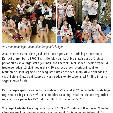
BILDGALLERI 2024 O FRAMÅT
DOKUMENT
KONTAKT
BEAT-THE-PRO
CUPRESULTAT
Vita resp Röda laget som båda "krigade" i helgen!
Ännu en intensiv matchhelg avklarad. Lördagen var det Röda laget som mötte
Kungsholmen
borta i F09 Nivå 1. Det blev en riktigt bra match där de första 2
perioderna var väldigt jämna (28-26 till oss i halvlek). Men sedan ”exploderade” vi i
tredje perioden, särskilt med urstarkt försvarsspel och returtagning, vilket
resulterade i ledning med 17 poäng inför sista perioden. Trots att vi öppnade lite
svagt i sista hämtade vi ikapp och vann sedan komfortabelt med 71-53, vår femte
seger i 09 Nivå 1 😊
På söndagen spelade sedan både Röda och Vita laget kl 12 i olika hallar. Röda laget
tog emot
Spånga
i F10 Nivå 1 men det blev en väldigt enkel match som avgjordes
redan i första perioden 25-2… slutresultat förkrossande 85-16.
Vita laget hade det betydligt kämpigare i F10 Nivå 2 borta mot
Danderyd
. Vi hade
några snygga kombinationer men de var tyvärr alltför få. Vi passade bort alltför