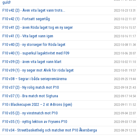
guld!
F10 v42 (2) - Även vita laget vann trots...
2022-10-23 13:31
F10 v42 (1) - Fortsatt segertåg
2022-10-22 11:07
F10 v41 (2) - även Röda laget tog en ny seger
2022-10-16 15:57
F10 v41 (1) - Vita laget vann igen
2022-10-16 11:17
F10 v40 (2) - ny storseger för Röda laget
2022-10-08 11:34
F10 v40 (1) - superkul lagaktivitet med F09
2022-10-06 20:07
F10 v39 (2) - även vita laget vann klart
2022-10-02 11:10
F10 v39 (1) - ny seger mot Alvik för röda laget
2022-10-01 19:57
F10 v38 – Segrar i båda seriepremiärerna
2022-09-25 19:44
F10 v37 (2) - Ny rolig match mot P10
2022-09-18 21:43
F10 v37 (1) - Bra match mot Sigtuna
2022-09-17 14:54
F10 i Blackecupen 2022 – 2 st A-Brons (igen)
2022-09-11 11:52
F10 v35 (2) - ny vinstmatch mot P10
2022-09-04 22:07
F10 v35 (1) - nyttig lektion av Frysens P10
2022-09-03 17:08
F10 v34 - Streetbaskethelg och matcher mot P10 Åkersberga
2022-08-29 12:10