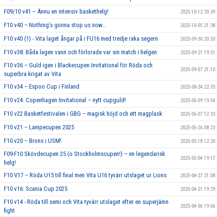
F09/10 v41 – Ännu en intensiv baskethelg!
2025-10-12 20:39
F10 v40 – Nothing’s gonna stop us now...
2025-10-05 21:38
F10 v40 (1) - Vita laget ångar på i FU16 med tredje raka segern
2025-09-30 20:33
F10 v38: Båda lagen vann och förlorade var sin match i helgen
2025-09-21 19:51
F10 v36 – Guld igen i Blackecupen Invitational för Röda och
2025-09-07 21:10
superbra krigat av Vita
F10 v34 – Espoo Cup i Finland
2025-08-24 22:33
F10 v24: Copenhagen Invitational – nytt cupguld!
2025-06-09 19:54
F10 v22 Basketfestivalen i GBG – magisk höjd och ett magplask
2025-06-07 12:33
F10 v21 – Lampecupen 2025
2025-05-26 08:23
F10 v20 – Brons i USM!
2025-05-18 12:20
F09-F10 Skövdecupen 25 (o Stockholmscupen!) – en legendarisk
2025-05-04 19:17
helg!
F10 V17 – Röda U15 till final men Vita U16 tyvärr utslaget ur Lions
2025-04-27 21:08
F10 v16: Scania Cup 2025
2025-04-21 19:29
F10 v14 - Röda till semi och Vita tyvärr utslaget efter en superjämn
2025-04-06 19:06
fight