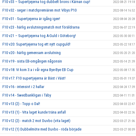
F10 v33 – Supertjejerna tog dubbelt brons i Kärnan cup!
2022-08-21 19:18
F10 v32 - seger i matchpremiären mot Vibys P10
2022-08-14 16:52
F10 v31 - Supertjejerna är igång igen!
2022-08-04 20:28
F10 v23 - härlig avslutningsmatch mot föräldrarna
2022-06-07 22:19
F10 v21 – Supertjejerna tog A-Guld i Göteborg!
2022-05-30 00:11
F10 v20: Supertjejerna tog ett nytt cupguld!
2022-05-22 18:17
F10 v20 - härlig gemensam avslutning
2022-05-20 21:20
F10 v19 - sista EB-omgången någonsin
2022-05-14 21:39
F10 v18: Vi kom 3:a i vår egna Bye-Bye EB Cup
2022-05-08 17:35
F10 v17: F10 supertjejerna är Bäst i Väst!
2022-05-01 19:37
F10 v16 - intensivt i 2 hallar
2022-04-24 17:39
F10 v14 - Swedbankligan i Täby
2022-04-11 11:01
F10 v13 (2) - Topp o Dal!
2022-04-03 22:47
F10 v13 (1) - Vita laget kunde träna anfall
2022-04-03 22:36
F10 v12 (2) - match 2 mot Duvbo (vita laget)
2022-03-27 21:06
F10 v12 (1) Dubbelmöte med Duvbo - röda började
2022-03-27 00:09