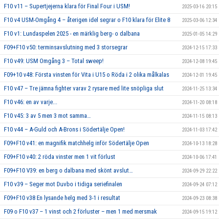
F10 v11 – Supertjejerna klara för Final Four i USM!
2025-03-16 20:15
F10 v4 USM-Omgång 4 – återigen idel segrar o F10 klara för Elite 8
2025-03-06 12:34
F10 v1: Lundaspelen 2025 - en märklig berg- o dalbana
2025-01-05 14:29
F09+F10 v50: terminsavslutning med 3 storsegrar
2024-12-15 17:33
F10 v49: USM Omgång 3 – Total sweep!
2024-12-08 19:45
F09+10 v48: Första vinsten för Vita i U15 o Röda i 2 olika målkalas
2024-12-01 19:45
F10 v47 – Tre jämna fighter varav 2 rysare med lite snöpliga slut
2024-11-25 13:34
F10 v46: en av varje...
2024-11-20 08:18
F10 v45: 3 av 5 men 3 mot samma…
2024-11-15 08:13
F10 v44 – A-Guld och A-Brons i Södertälje Open!
2024-11-03 17:42
F09+F10 v41: en magnifik matchhelg inför Södertälje Open
2024-10-13 18:28
F09+F10 v40: 2 röda vinster men 1 vit förlust
2024-10-06 17:41
F09+F10 V39: en berg o dalbana med skönt avslut…
2024-09-29 22:22
F10 v39 – Seger mot Duvbo i tidiga seriefinalen
2024-09-24 07:12
F09+F10 v38 En lysande helg med 3-1 i resultat
2024-09-23 08:38
F09 o F10 v37 – 1 vinst och 2 förluster – men 1 med mersmak
2024-09-15 19:12