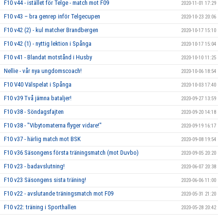
F10 v44 - istället för Telge - match mot F09
2020-11-01 17:29
F10 v43 – bra genrep inför Telgecupen
2020-10-23 20:06
F10 v42 (2) - kul matcher Brandbergen
2020-10-17 15:10
F10 v42 (1) - nyttig lektion i Spånga
2020-10-17 15:04
F10 v41 - Blandat motstånd i Husby
2020-10-10 11:25
Nellie - vår nya ungdomscoach!
2020-10-06 18:54
F10 V40 Välspelat i Spånga
2020-10-03 17:40
F10 v39 Två jämna bataljer!
2020-09-27 13:59
F10 v38 - Söndagsfajten
2020-09-20 14:18
F10 v38 - "Vibytomaterna flyger vidare!"
2020-09-19 16:17
F10 v37 - härlig match mot BSK
2020-09-08 19:54
F10 v36 Säsongens första träningsmatch (mot Duvbo)
2020-09-05 20:20
F10 v23 - badavslutning!
2020-06-07 20:38
F10 v23 Säsongens sista träning!
2020-06-06 11:00
F10 v22 - avslutande träningsmatch mot F09
2020-05-31 21:20
F10 v22: träning i Sporthallen
2020-05-28 20:42