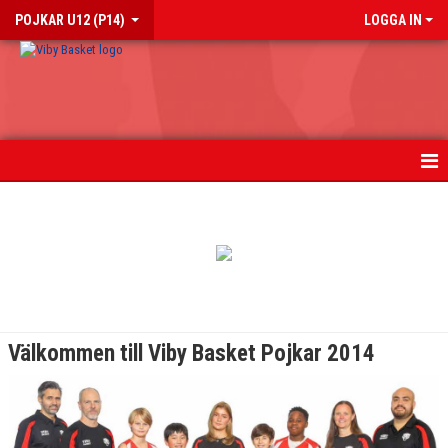
POJKAR U12 (P14)
LOGGA IN
HEM
NYHETER
KALENDER
MATCHER
Välkommen till Viby Basket Pojkar 2014
TRUPPEN
BILDGALLERI