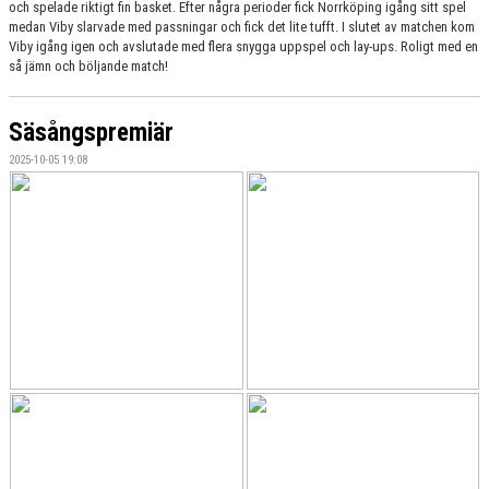
och spelade riktigt fin basket. Efter några perioder fick Norrköping igång sitt spel
medan Viby slarvade med passningar och fick det lite tufft. I slutet av matchen kom
Viby igång igen och avslutade med flera snygga uppspel och lay-ups. Roligt med en
så jämn och böljande match!
Säsångspremiär
2025-10-05 19:08