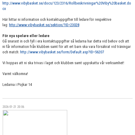
http://www.vibybasket.se/docs/123/2316/Rollbeskrivningar%20Viby%20basket.do
cx
Här hittar ni information och kontaktuppgifter till ledare för respektive
lag:
http://www.vibybasket.se/sektion/?ID=23028
För nya spelare eller ledare
Gå snarast in och fyll i era kontaktuppgifter så ledarna har detta vid behov och att
ni får information från klubben samt för att ert barn ska vara försäkrat vid träningar
och match:
http://www.vibybasket.se/form/Default.asp?ID=56207
Vi hoppas att ni ska trivas i laget och klubben samt uppskatta vår verksamhet!
Varmt välkomna!
Ledarna i Pojkar 14
2026-01-21 20:06