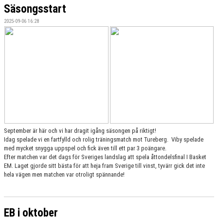
Säsongsstart
2025-09-06 16:28
September är här och vi har dragit igång säsongen på riktigt!
Idag spelade vi en fartfylld och rolig träningsmatch mot Tureberg. Viby spelade
med mycket snygga uppspel och fick även till ett par 3 poängare.
Efter matchen var det dags för Sveriges landslag att spela åttondelsfinal I Basket
EM. Laget gjorde sitt bästa för att heja fram Sverige till vinst, tyvärr gick det inte
hela vägen men matchen var otroligt spännande!
EB i oktober