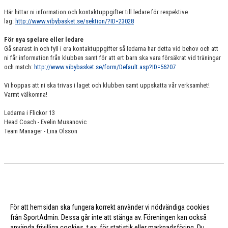
Här hittar ni information och kontaktuppgifter till ledare för respektive
lag:
http://www.vibybasket.se/sektion/?ID=23028
För nya spelare eller ledare
Gå snarast in och fyll i era kontaktuppgifter så ledarna har detta vid behov och att
ni får information från klubben samt för att ert barn ska vara försäkrat vid träningar
och match:
http://www.vibybasket.se/form/Default.asp?ID=56207
Vi hoppas att ni ska trivas i laget och klubben samt uppskatta vår verksamhet!
Varmt välkomna!
Ledarna i Flickor 13
Head Coach - Evelin Musanovic
Team Manager - Lina Olsson
För att hemsidan ska fungera korrekt använder vi nödvändiga cookies
från SportAdmin. Dessa går inte att stänga av. Föreningen kan också
använda frivilliga cookies, t.ex. för statistik eller marknadsföring. Du