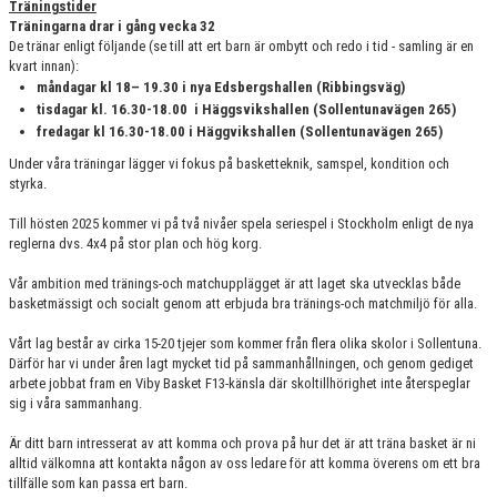
Träningstider
DOKUMENT
Träningarna drar i gång vecka 32
De tränar enligt följande (se till att ert barn är ombytt och redo i tid - samling är en
kvart innan):
måndagar kl 18– 19.30 i nya Edsbergshallen (Ribbingsväg)
tisdagar kl. 16.30-18.00 i Häggsvikshallen (Sollentunavägen 265)
fredagar kl 16.30-18.00 i Häggvikshallen (Sollentunavägen 265)
Under våra träningar lägger vi fokus på basketteknik, samspel, kondition och
styrka.
Till hösten 2025 kommer vi på två nivåer spela seriespel i Stockholm enligt de nya
reglerna dvs. 4x4 på stor plan och hög korg.
Vår ambition med tränings-och matchupplägget är att laget ska utvecklas både
basketmässigt och socialt genom att erbjuda bra tränings-och matchmiljö för alla.
Vårt lag består av cirka 15-20 tjejer som kommer från flera olika skolor i Sollentuna.
Därför har vi under åren lagt mycket tid på sammanhållningen, och genom gediget
arbete jobbat fram en Viby Basket F13-känsla där skoltillhörighet inte återspeglar
sig i våra sammanhang.
Är ditt barn intresserat av att komma och prova på hur det är att träna basket är ni
alltid välkomna att kontakta någon av oss ledare för att komma överens om ett bra
tillfälle som kan passa ert barn.