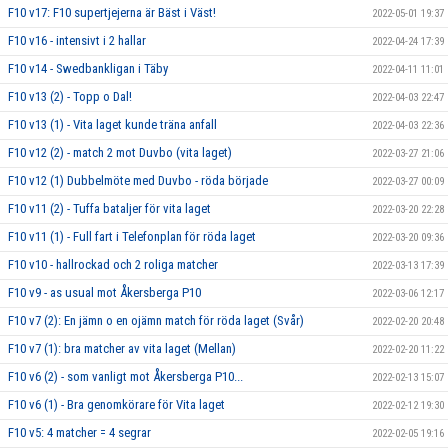
F10 v17: F10 supertjejerna är Bäst i Väst!
2022-05-01 19:37
F10 v16 - intensivt i 2 hallar
2022-04-24 17:39
F10 v14 - Swedbankligan i Täby
2022-04-11 11:01
F10 v13 (2) - Topp o Dal!
2022-04-03 22:47
F10 v13 (1) - Vita laget kunde träna anfall
2022-04-03 22:36
F10 v12 (2) - match 2 mot Duvbo (vita laget)
2022-03-27 21:06
F10 v12 (1) Dubbelmöte med Duvbo - röda började
2022-03-27 00:09
F10 v11 (2) - Tuffa bataljer för vita laget
2022-03-20 22:28
F10 v11 (1) - Full fart i Telefonplan för röda laget
2022-03-20 09:36
F10 v10 - hallrockad och 2 roliga matcher
2022-03-13 17:39
F10 v9 - as usual mot Åkersberga P10
2022-03-06 12:17
F10 v7 (2): En jämn o en ojämn match för röda laget (Svår)
2022-02-20 20:48
F10 v7 (1): bra matcher av vita laget (Mellan)
2022-02-20 11:22
F10 v6 (2) - som vanligt mot Åkersberga P10...
2022-02-13 15:07
F10 v6 (1) - Bra genomkörare för Vita laget
2022-02-12 19:30
F10 v5: 4 matcher = 4 segrar
2022-02-05 19:16