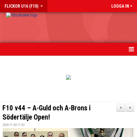
FLICKOR U16 (F10)
LOGGA IN
HEM
NYHETER
KALENDER
MATCHER
F10 v44 – A-Guld och A-Brons i
<
>
TRUPPEN
Södertälje Open!
2024-11-03 17:42
BILDGALLERI 2018-2023