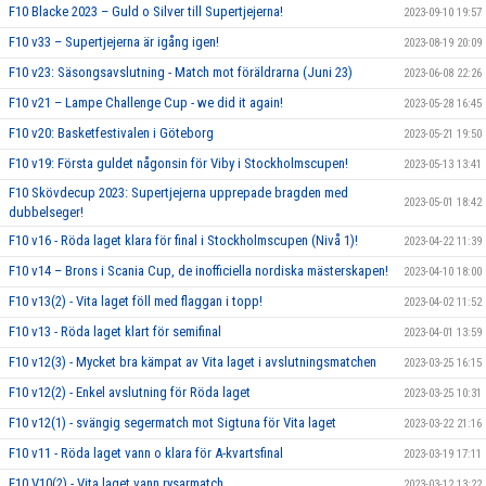
F10 Blacke 2023 – Guld o Silver till Supertjejerna!
2023-09-10 19:57
F10 v33 – Supertjejerna är igång igen!
2023-08-19 20:09
F10 v23: Säsongsavslutning - Match mot föräldrarna (Juni 23)
2023-06-08 22:26
F10 v21 – Lampe Challenge Cup - we did it again!
2023-05-28 16:45
F10 v20: Basketfestivalen i Göteborg
2023-05-21 19:50
F10 v19: Första guldet någonsin för Viby i Stockholmscupen!
2023-05-13 13:41
F10 Skövdecup 2023: Supertjejerna upprepade bragden med
2023-05-01 18:42
dubbelseger!
F10 v16 - Röda laget klara för final i Stockholmscupen (Nivå 1)!
2023-04-22 11:39
F10 v14 – Brons i Scania Cup, de inofficiella nordiska mästerskapen!
2023-04-10 18:00
F10 v13(2) - Vita laget föll med flaggan i topp!
2023-04-02 11:52
F10 v13 - Röda laget klart för semifinal
2023-04-01 13:59
F10 v12(3) - Mycket bra kämpat av Vita laget i avslutningsmatchen
2023-03-25 16:15
F10 v12(2) - Enkel avslutning för Röda laget
2023-03-25 10:31
F10 v12(1) - svängig segermatch mot Sigtuna för Vita laget
2023-03-22 21:16
F10 v11 - Röda laget vann o klara för A-kvartsfinal
2023-03-19 17:11
F10 V10(2) - Vita laget vann rysarmatch
2023-03-12 13:22