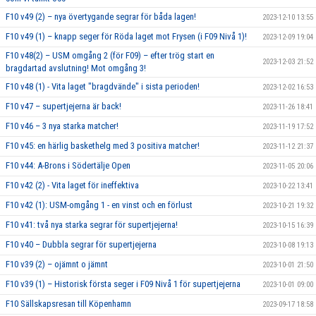
F10 v49 (2) – nya övertygande segrar för båda lagen!
2023-12-10 13:55
F10 v49 (1) – knapp seger för Röda laget mot Frysen (i F09 Nivå 1)!
2023-12-09 19:04
F10 v48(2) – USM omgång 2 (för F09) – efter trög start en
2023-12-03 21:52
bragdartad avslutning! Mot omgång 3!
F10 v48 (1) - Vita laget "bragdvände" i sista perioden!
2023-12-02 16:53
F10 v47 – supertjejerna är back!
2023-11-26 18:41
F10 v46 – 3 nya starka matcher!
2023-11-19 17:52
F10 v45: en härlig baskethelg med 3 positiva matcher!
2023-11-12 21:37
F10 v44: A-Brons i Södertälje Open
2023-11-05 20:06
F10 v42 (2) - Vita laget för ineffektiva
2023-10-22 13:41
F10 v42 (1): USM-omgång 1 - en vinst och en förlust
2023-10-21 19:32
F10 v41: två nya starka segrar för supertjejerna!
2023-10-15 16:39
F10 v40 – Dubbla segrar för supertjejerna
2023-10-08 19:13
F10 v39 (2) – ojämnt o jämnt
2023-10-01 21:50
F10 v39 (1) – Historisk första seger i F09 Nivå 1 för supertjejerna
2023-10-01 09:00
F10 Sällskapsresan till Köpenhamn
2023-09-17 18:58