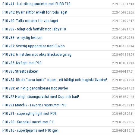
F10 v41 - kul träningsmatcher mot FUBB F10
2021-10-16 17:18
F10 v40: tyvärr alltför enkelt för röda laget
2021-10-09 22:26
F10 v40: Tuffa matcher för vita laget
2021-10-09 22:17
F10 v39 - roligt och fartfyllt mot Täby P10
2021-10-02 17:59
F10 v38 - en nyttig lektion!
2021-09-25 20:58
F10 v37: Svettig uppgörelse med Duvbo
2021-09-19 00:44
F10 v36: 6 matcher mot olika Blackebergslag
2021-09-12 08:09
F10 v35: Ny fight mot P10
2021-09-05 19:40
F10 v35 Streetbasketen
2021-09-04 17:51
F10 v34: första ”sova borta” cupen - ett härligt och magiskt äventyr!
2021-08-30 19:00
F10 v33: en riktig genomkörare mot Duvbo
2021-08-22 17:02
F10 v22 Härligt säsongsavslut med Cup och bad!
2021-06-06 21:48
F10 v21 Match 2 - Favorit i repris mot P10
2021-05-28 22:12
F10 v21 - supernyttig fight mot P09
2021-05-26 22:11
F10 v20 - Kanonkul match mot F11
2021-05-20 20:35
F10 v16 - supertjejerna mot P10 igen
2021-04-24 10:42