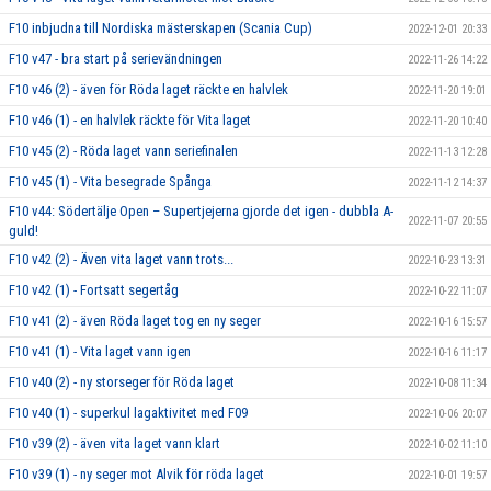
F10 inbjudna till Nordiska mästerskapen (Scania Cup)
2022-12-01 20:33
F10 v47 - bra start på serievändningen
2022-11-26 14:22
F10 v46 (2) - även för Röda laget räckte en halvlek
2022-11-20 19:01
F10 v46 (1) - en halvlek räckte för Vita laget
2022-11-20 10:40
F10 v45 (2) - Röda laget vann seriefinalen
2022-11-13 12:28
F10 v45 (1) - Vita besegrade Spånga
2022-11-12 14:37
F10 v44: Södertälje Open – Supertjejerna gjorde det igen - dubbla A-
2022-11-07 20:55
guld!
F10 v42 (2) - Även vita laget vann trots...
2022-10-23 13:31
F10 v42 (1) - Fortsatt segertåg
2022-10-22 11:07
F10 v41 (2) - även Röda laget tog en ny seger
2022-10-16 15:57
F10 v41 (1) - Vita laget vann igen
2022-10-16 11:17
F10 v40 (2) - ny storseger för Röda laget
2022-10-08 11:34
F10 v40 (1) - superkul lagaktivitet med F09
2022-10-06 20:07
F10 v39 (2) - även vita laget vann klart
2022-10-02 11:10
F10 v39 (1) - ny seger mot Alvik för röda laget
2022-10-01 19:57