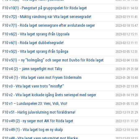
F10 v10(1) - Pangstart på gruppspelet för Röda laget
2023-03-11 14:53
F10 v7(2) - Mäktig vändning när Vita laget seriesegrade!
2023-02-19 11:41
F10 v7(1) - Röda laget seriesegrare efter avslutande seger
2023-02-18 15:47
F10 v6(2) - Vita laget sprang ifrån Uppsala
2023-02-12 15:11
F10 v6(1) - Röda laget dubbelsegrade!
2023-02-12 11:11
F10 v5(2) - Vita laget sprang ifrån Spånga
2023-02-05 12:51
F10 v5(1) – ny ”holmgång” och seger mot Duvbo för Röda laget
2023-02-04 13:55
F10 v4 (2) – jämn segerfight mot Täby
2023-01-29 21:58
F10 v4 (1) - Vita laget vann mot Frysen Södermalm
2023-01-28 10:40
F10 v3 - Vita laget vann trots ”missflyt”
2023-01-22 13:09
F10 v2 - Vita laget kickade igång årets seriespel med seger
2023-01-14 19:20
F10 v1 – Lundaspelen 23: Veni, Vidi, Vici!
2023-01-05 15:28
F10 v51 - Härlig julavslutning mot föräldrarna!
2022-12-19 21:29
F10 v49 (2) - ny seger mot AIK för Röda laget
2022-12-11 11:57
F10 v49 (1) - Vita laget tog en ny skalp
2022-12-10 16:09
F10 v48 - Vita laget vann returmötet mot Blacke
2022-12-03 10:15