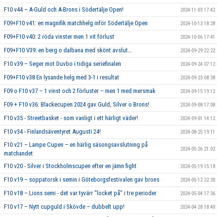
F10 v44 – A-Guld och A-Brons i Södertälje Open!
2024-11-03 17:42
F09+F10 v41: en magnifik matchhelg inför Södertälje Open
2024-10-13 18:28
F09+F10 v40: 2 röda vinster men 1 vit förlust
2024-10-06 17:41
F09+F10 V39: en berg o dalbana med skönt avslut…
2024-09-29 22:22
F10 v39 – Seger mot Duvbo i tidiga seriefinalen
2024-09-24 07:12
F09+F10 v38 En lysande helg med 3-1 i resultat
2024-09-23 08:38
F09 o F10 v37 – 1 vinst och 2 förluster – men 1 med mersmak
2024-09-15 19:12
F09 + F10 v36: Blackecupen 2024 gav Guld, Silver o Brons!
2024-09-08 17:08
F10 v35 - Streetbasket - som vanligt i ett härligt väder!
2024-09-01 14:12
F10 v34 - Finlandsäventyret Augusti 24!
2024-08-25 19:11
F10 v21 – Lampe Cupen – en härlig säsongsavslutning på
2024-05-26 21:02
matchandet
F10 v20 - Silver i Stockholmscupen efter en jämn fight
2024-05-19 15:18
F10 v19 – soppatorsk i semin i Göteborgsfestivalen gav brons
2024-05-12 22:30
F10 v18 – Lions semi - det var tyvärr "locket på" i tre perioder
2024-05-04 17:36
F10 v17 – Nytt cupguld i Skövde – dubbelt upp!
2024-04-28 18:40