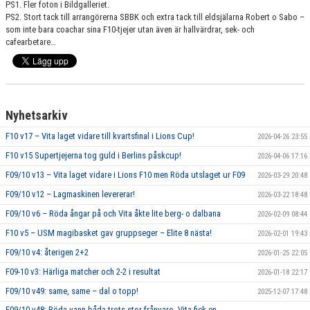
PS1. Fler foton i Bildgalleriet.
PS2. Stort tack till arrangörerna SBBK och extra tack till eldsjälarna Robert o Sabo –
som inte bara coachar sina F10-tjejer utan även är hallvärdrar, sek- och
cafearbetare…
Nyhetsarkiv
F10 v17 – Vita laget vidare till kvartsfinal i Lions Cup!
2026-04-26 23:55
F10 v15 Supertjejerna tog guld i Berlins påskcup!
2026-04-06 17:16
F09/10 v13 – Vita laget vidare i Lions F10 men Röda utslaget ur F09
2026-03-29 20:48
F09/10 v12 – Lagmaskinen levererar!
2026-03-22 18:48
F09/10 v6 – Röda ångar på och Vita åkte lite berg- o dalbana
2026-02-09 08:44
F10 v5 – USM magibasket gav gruppseger – Elite 8 nästa!
2026-02-01 19:43
F09/10 v4: återigen 2+2
2026-01-25 22:05
F09-10 v3: Härliga matcher och 2-2 i resultat
2026-01-18 22:17
F09/10 v49: same, same – dal o topp!
2025-12-07 17:48
F09/10 v48: Röda vann båda trots stor frånvaro, Vita fick en