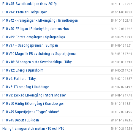
F10 v45: Swedbankligan (Nov 2019)
2019-11-10 19:37
F10 V44: Premiär i Telge Open
2019-11-03 09:28
F10 v42 - Framgångsrik EB-omgång i Brandbergen
2019-10-19 22:45
F10 v40: EB-ligan i Rinkeby Ungdomens Hus
2019-10-06 16:42
F10 v39: Första omgången i Spångas liga
2019-09-29 19:43
F10 v37 – Säsongspremiär i Sumpan
2019-09-15 15:51
F10 V20 Magnifik EB-avslutning av Supertjejerna!
2019-05-18 17:44
F10 v18: Säsongen sista Swedbankliga i Täby
2019-05-05 17:18
F10 v12: Energi i Djursholm
2019-03-24 17:39
F10 v6: Full fart i Täby!
2019-02-10 16:57
F10 v5: EB-omgång i Huddinge
2019-02-02 14:47
F10 v3: Lyckad EB-omgång i Stora Mossen
2019-01-19 17:48
F10 v50 Härlig EB-omgång i Brandbergen
2018-12-16 13:51
F10 v49 Supertjejerna "flyger" vidare!
2018-12-09 14:25
F10 v45 Debut i EB-ligan
2018-11-12 02:15
Härlig träningsmatch mellan F10 och P10
2018-10-21 19:58