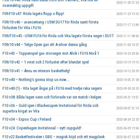
2025-11-30 21:53
övermäktig uppgift
F09-F10 v47: Röda lagets flopp o flipp!
2025-11-23 19:32
F09/10 v46 – avancemang i USM DU17 för Röda samt första
2025-11-17 12:44
förlusten för Vita i FU16
F09/F10 v45 - USM FU16 för Röda och Vita lagets första seger i DU17
2025-11-11 08:06
F09/10 v44 – Telge Open gav ett A-silver denna gång
2025-11-03 10:37
F10 v43 – Toppenspel gav storseger mot Alvik i FU16 Nivå 1
2025-10-23 09:06
F09/10 v42 – 1 vinst och 2 förluster efter blandat spel
2025-10-19 19:15
F09/10 v41 – Ännu en intensiv baskethelg!
2025-10-12 20:39
F10 v40 – Nothing’s gonna stop us now...
2025-10-05 21:38
F10 v40 (1) - Vita laget ångar på i FU16 med tredje raka segern
2025-09-30 20:33
F10 v38: Båda lagen vann och förlorade var sin match i helgen
2025-09-21 19:51
F10 v36 – Guld igen i Blackecupen Invitational för Röda och
2025-09-07 21:10
superbra krigat av Vita
F10 v34 – Espoo Cup i Finland
2025-08-24 22:33
F10 v24: Copenhagen Invitational – nytt cupguld!
2025-06-09 19:54
F10 v22 Basketfestivalen i GBG – magisk höjd och ett magplask
2025-06-07 12:33