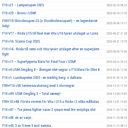
F10 v21 – Lampecupen 2025
2025-05-26 08:23
F10 v20 – Brons i USM!
2025-05-18 12:20
F09-F10 Skövdecupen 25 (o Stockholmscupen!) – en legendarisk
2025-05-04 19:17
helg!
F10 V17 – Röda U15 till final men Vita U16 tyvärr utslaget ur Lions
2025-04-27 21:08
F10 v16: Scania Cup 2025
2025-04-21 19:29
F10 v14 - Röda till semi och Vita tyvärr utslaget efter en superjämn
2025-04-06 19:06
fight
F10 v11 – Supertjejerna klara för Final Four i USM!
2025-03-16 20:15
F10 v4 USM-Omgång 4 – återigen idel segrar o F10 klara för Elite 8
2025-03-06 12:34
F10 v1: Lundaspelen 2025 - en märklig berg- o dalbana
2025-01-05 14:29
F09+F10 v50: terminsavslutning med 3 storsegrar
2024-12-15 17:33
F10 v49: USM Omgång 3 – Total sweep!
2024-12-08 19:45
F09+10 v48: Första vinsten för Vita i U15 o Röda i 2 olika målkalas
2024-12-01 19:45
F10 v47 – Tre jämna fighter varav 2 rysare med lite snöpliga slut
2024-11-25 13:34
F10 v46: en av varje...
2024-11-20 08:18
F10 v45: 3 av 5 men 3 mot samma…
2024-11-15 08:13