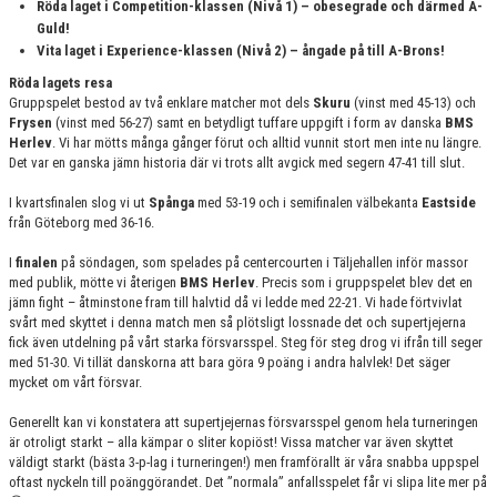
Röda laget i Competition-klassen (Nivå 1) – obesegrade och därmed A-
Guld!
Vita laget i Experience-klassen (Nivå 2) – ångade på till A-Brons!
Röda lagets resa
Gruppspelet bestod av två enklare matcher mot dels
Skuru
(vinst med 45-13) och
Frysen
(vinst med 56-27) samt en betydligt tuffare uppgift i form av danska
BMS
Herlev
. Vi har mötts många gånger förut och alltid vunnit stort men inte nu längre.
Det var en ganska jämn historia där vi trots allt avgick med segern 47-41 till slut.
I kvartsfinalen slog vi ut
Spånga
med 53-19 och i semifinalen välbekanta
Eastside
från Göteborg med 36-16.
I
finalen
på söndagen, som spelades på centercourten i Täljehallen inför massor
med publik, mötte vi återigen
BMS Herlev
. Precis som i gruppspelet blev det en
jämn fight – åtminstone fram till halvtid då vi ledde med 22-21. Vi hade förtvivlat
svårt med skyttet i denna match men så plötsligt lossnade det och supertjejerna
fick även utdelning på vårt starka försvarsspel. Steg för steg drog vi ifrån till seger
med 51-30. Vi tillät danskorna att bara göra 9 poäng i andra halvlek! Det säger
mycket om vårt försvar.
Generellt kan vi konstatera att supertjejernas försvarsspel genom hela turneringen
är otroligt starkt – alla kämpar o sliter kopiöst! Vissa matcher var även skyttet
väldigt starkt (bästa 3-p-lag i turneringen!) men framförallt är våra snabba uppspel
oftast nyckeln till poänggörandet. Det ”normala” anfallsspelet får vi slipa lite mer på