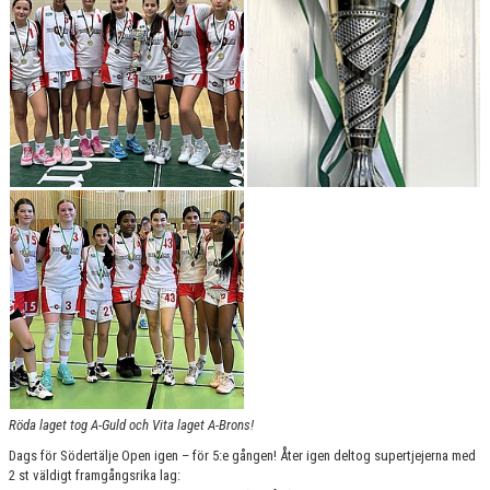
BILDGALLERI 2024 O FRAMÅT
DOKUMENT
KONTAKT
BEAT-THE-PRO
CUPRESULTAT
Röda laget tog A-Guld och Vita laget A-Brons!
Dags för Södertälje Open igen – för 5:e gången! Åter igen deltog supertjejerna med
2 st väldigt framgångsrika lag: