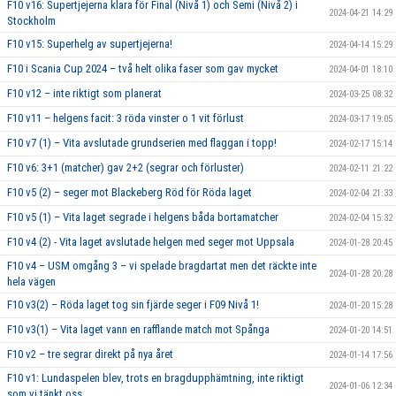
F10 v16: Supertjejerna klara för Final (Nivå 1) och Semi (Nivå 2) i
2024-04-21 14:29
Stockholm
F10 v15: Superhelg av supertjejerna!
2024-04-14 15:29
F10 i Scania Cup 2024 – två helt olika faser som gav mycket
2024-04-01 18:10
F10 v12 – inte riktigt som planerat
2024-03-25 08:32
F10 v11 – helgens facit: 3 röda vinster o 1 vit förlust
2024-03-17 19:05
F10 v7 (1) – Vita avslutade grundserien med flaggan i topp!
2024-02-17 15:14
F10 v6: 3+1 (matcher) gav 2+2 (segrar och förluster)
2024-02-11 21:22
F10 v5 (2) – seger mot Blackeberg Röd för Röda laget
2024-02-04 21:33
F10 v5 (1) – Vita laget segrade i helgens båda bortamatcher
2024-02-04 15:32
F10 v4 (2) - Vita laget avslutade helgen med seger mot Uppsala
2024-01-28 20:45
F10 v4 – USM omgång 3 – vi spelade bragdartat men det räckte inte
2024-01-28 20:28
hela vägen
F10 v3(2) – Röda laget tog sin fjärde seger i F09 Nivå 1!
2024-01-20 15:28
F10 v3(1) – Vita laget vann en rafflande match mot Spånga
2024-01-20 14:51
F10 v2 – tre segrar direkt på nya året
2024-01-14 17:56
F10 v1: Lundaspelen blev, trots en bragdupphämtning, inte riktigt
2024-01-06 12:34
som vi tänkt oss