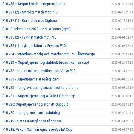
F10 v38 – Segrar i båda seriepremiärerna
2022-09-25 19:44
F10 v37 (2) - Ny rolig match mot P10
2022-09-18 21:43
F10 v37 (1) - Bra match mot Sigtuna
2022-09-17 14:54
F10 i Blackecupen 2022 – 2 st A-Brons (igen)
2022-09-11 11:52
F10 v35 (2) - ny vinstmatch mot P10
2022-09-04 22:07
F10 v35 (1) - nyttig lektion av Frysens P10
2022-09-03 17:08
F10 v34 - Streetbaskethelg och matcher mot P10 Åkersberga
2022-08-29 12:10
F10 v33 – Supertjejerna tog dubbelt brons i Kärnan cup!
2022-08-21 19:18
F10 v32 - seger i matchpremiären mot Vibys P10
2022-08-14 16:52
F10 v31 - Supertjejerna är igång igen!
2022-08-04 20:28
F10 v23 - härlig avslutningsmatch mot föräldrarna
2022-06-07 22:19
F10 v21 – Supertjejerna tog A-Guld i Göteborg!
2022-05-30 00:11
F10 v20: Supertjejerna tog ett nytt cupguld!
2022-05-22 18:17
F10 v20 - härlig gemensam avslutning
2022-05-20 21:20
F10 v19 - sista EB-omgången någonsin
2022-05-14 21:39
F10 v18: Vi kom 3:a i vår egna Bye-Bye EB Cup
2022-05-08 17:35