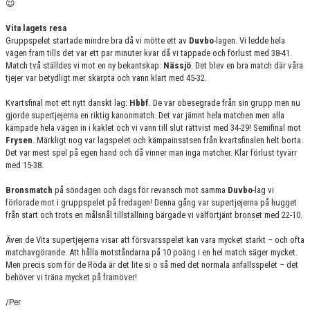
😉
Vita lagets resa
Gruppspelet startade mindre bra då vi mötte ett av
Duvbo
-lagen. Vi ledde hela
vägen fram tills det var ett par minuter kvar då vi tappade och förlust med 38-41.
Match två ställdes vi mot en ny bekantskap:
Nässjö
. Det blev en bra match där våra
tjejer var betydligt mer skärpta och vann klart med 45-32.
Kvartsfinal mot ett nytt danskt lag:
Hbbf
. De var obesegrade från sin grupp men nu
gjorde supertjejerna en riktig kanonmatch. Det var jämnt hela matchen men alla
kämpade hela vägen in i kaklet och vi vann till slut rättvist med 34-29! Semifinal mot
Frysen
. Märkligt nog var lagspelet och kämpainsatsen från kvartsfinalen helt borta.
Det var mest spel på egen hand och då vinner man inga matcher. Klar förlust tyvärr
med 15-38.
Bronsmatch
på söndagen och dags för revansch mot samma
Duvbo
-lag vi
förlorade mot i gruppspelet på fredagen! Denna gång var supertjejerna på hugget
från start och trots en målsnål tillställning bärgade vi välförtjänt bronset med 22-10.
Även de Vita supertjejerna visar att försvarsspelet kan vara mycket starkt – och ofta
matchavgörande. Att hålla motståndarna på 10 poäng i en hel match säger mycket.
Men precis som för de Röda är det lite si o så med det normala anfallsspelet – det
behöver vi träna mycket på framöver!
/Per