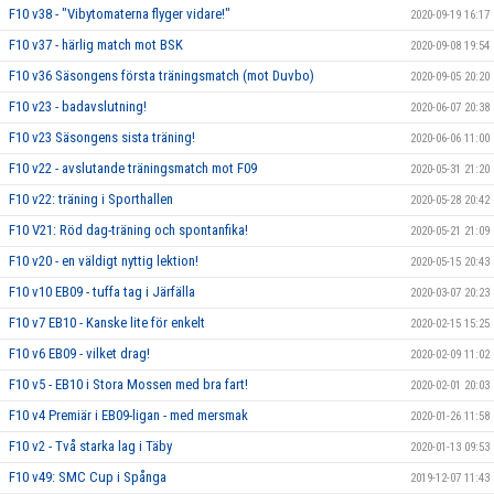
F10 v38 - "Vibytomaterna flyger vidare!"
2020-09-19 16:17
F10 v37 - härlig match mot BSK
2020-09-08 19:54
F10 v36 Säsongens första träningsmatch (mot Duvbo)
2020-09-05 20:20
F10 v23 - badavslutning!
2020-06-07 20:38
F10 v23 Säsongens sista träning!
2020-06-06 11:00
F10 v22 - avslutande träningsmatch mot F09
2020-05-31 21:20
F10 v22: träning i Sporthallen
2020-05-28 20:42
F10 V21: Röd dag-träning och spontanfika!
2020-05-21 21:09
F10 v20 - en väldigt nyttig lektion!
2020-05-15 20:43
F10 v10 EB09 - tuffa tag i Järfälla
2020-03-07 20:23
F10 v7 EB10 - Kanske lite för enkelt
2020-02-15 15:25
F10 v6 EB09 - vilket drag!
2020-02-09 11:02
F10 v5 - EB10 i Stora Mossen med bra fart!
2020-02-01 20:03
F10 v4 Premiär i EB09-ligan - med mersmak
2020-01-26 11:58
F10 v2 - Två starka lag i Täby
2020-01-13 09:53
F10 v49: SMC Cup i Spånga
2019-12-07 11:43