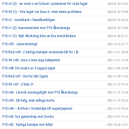
F10 v3 (2) - en vinst o en förlust i premiären för röda laget
2022-01-23 16:52
F10 V3 (1) - Vita laget var bara 6 - men nema problema
2022-01-22 19:58
F10 v2 - comeback i Swedbankligan
2022-01-16 20:25
F10 v1 (2): kanonmatcher mot P10 Åkersberga
2022-01-09 13:09
F10 v1 (1): Nytt Alvikslag blev en bra motståndare
2022-01-08 21:21
F10 v50 - Julavslutning!
2021-12-16 21:17
F10 Röd v49 - 2 härliga bataljer avslutade EB för i år
2021-12-11 20:58
F10 Vit v49 - bara 5 men inga bekymmer
2021-12-11 15:33
F10 v48: Fin insats av 5 tappra tjejer
2021-12-04 18:48
F10 Röd v47 - lite för lätt (igen)
2021-11-28 17:46
F10 Vit v47 - 2 blev 3!
2021-11-27 16:14
F10 v46 - Lärorik söndagsfight mot P10 Åkersberga
2021-11-21 12:30
F10 v45 - EB helg, men många borta
2021-11-14 18:32
F10 v44 – A-Silver i Södertälje till supertjejerna!
2021-11-07 18:53
F10 v43: bra generalrep mot Duvbo
2021-10-27 19:13
F10 v42 - härliga bataljer mot killar
2021-10-24 13:21