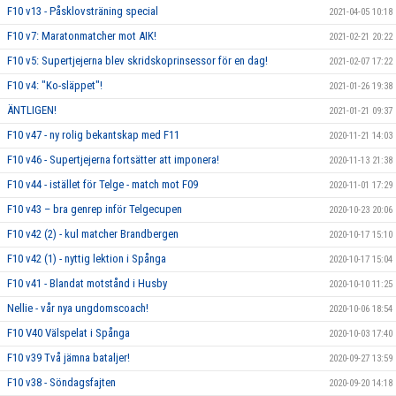
F10 v13 - Påsklovsträning special
2021-04-05 10:18
F10 v7: Maratonmatcher mot AIK!
2021-02-21 20:22
F10 v5: Supertjejerna blev skridskoprinsessor för en dag!
2021-02-07 17:22
F10 v4: "Ko-släppet"!
2021-01-26 19:38
ÄNTLIGEN!
2021-01-21 09:37
F10 v47 - ny rolig bekantskap med F11
2020-11-21 14:03
F10 v46 - Supertjejerna fortsätter att imponera!
2020-11-13 21:38
F10 v44 - istället för Telge - match mot F09
2020-11-01 17:29
F10 v43 – bra genrep inför Telgecupen
2020-10-23 20:06
F10 v42 (2) - kul matcher Brandbergen
2020-10-17 15:10
F10 v42 (1) - nyttig lektion i Spånga
2020-10-17 15:04
F10 v41 - Blandat motstånd i Husby
2020-10-10 11:25
Nellie - vår nya ungdomscoach!
2020-10-06 18:54
F10 V40 Välspelat i Spånga
2020-10-03 17:40
F10 v39 Två jämna bataljer!
2020-09-27 13:59
F10 v38 - Söndagsfajten
2020-09-20 14:18