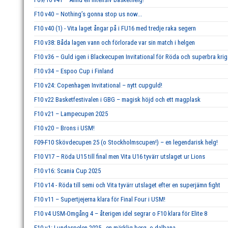
F10 v40 – Nothing’s gonna stop us now...
F10 v40 (1) - Vita laget ångar på i FU16 med tredje raka segern
F10 v38: Båda lagen vann och förlorade var sin match i helgen
F10 v36 – Guld igen i Blackecupen Invitational för Röda och superbra krig
F10 v34 – Espoo Cup i Finland
F10 v24: Copenhagen Invitational – nytt cupguld!
F10 v22 Basketfestivalen i GBG – magisk höjd och ett magplask
F10 v21 – Lampecupen 2025
F10 v20 – Brons i USM!
F09-F10 Skövdecupen 25 (o Stockholmscupen!) – en legendarisk helg!
F10 V17 – Röda U15 till final men Vita U16 tyvärr utslaget ur Lions
F10 v16: Scania Cup 2025
F10 v14 - Röda till semi och Vita tyvärr utslaget efter en superjämn fight
F10 v11 – Supertjejerna klara för Final Four i USM!
F10 v4 USM-Omgång 4 – återigen idel segrar o F10 klara för Elite 8
F10 v1: Lundaspelen 2025 - en märklig berg- o dalbana