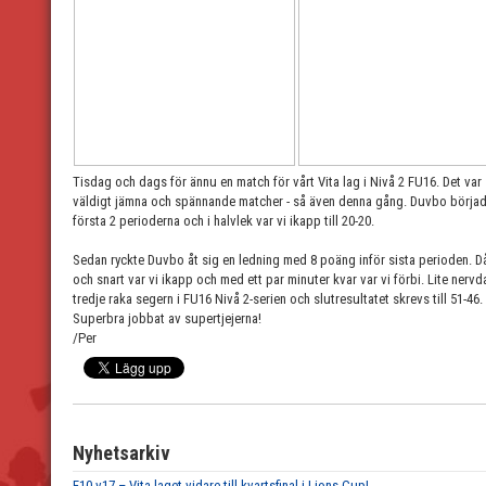
Tisdag och dags för ännu en match för vårt Vita lag i Nivå 2 FU16. Det var
väldigt jämna och spännande matcher - så även denna gång. Duvbo börjad
första 2 perioderna och i halvlek var vi ikapp till 20-20.
Sedan ryckte Duvbo åt sig en ledning med 8 poäng inför sista perioden. Då
och snart var vi ikapp och med ett par minuter kvar var vi förbi. Lite nervda
tredje raka segern i FU16 Nivå 2-serien och slutresultatet skrevs till 51-46.
Superbra jobbat av supertjejerna!
/Per
Nyhetsarkiv
F10 v17 – Vita laget vidare till kvartsfinal i Lions Cup!