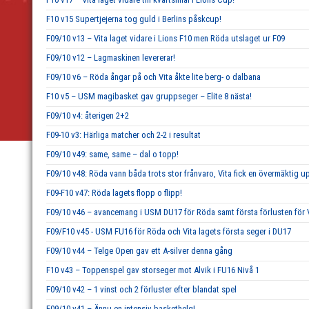
F10 v15 Supertjejerna tog guld i Berlins påskcup!
F09/10 v13 – Vita laget vidare i Lions F10 men Röda utslaget ur F09
F09/10 v12 – Lagmaskinen levererar!
F09/10 v6 – Röda ångar på och Vita åkte lite berg- o dalbana
F10 v5 – USM magibasket gav gruppseger – Elite 8 nästa!
F09/10 v4: återigen 2+2
F09-10 v3: Härliga matcher och 2-2 i resultat
F09/10 v49: same, same – dal o topp!
F09/10 v48: Röda vann båda trots stor frånvaro, Vita fick en övermäktig u
F09-F10 v47: Röda lagets flopp o flipp!
F09/10 v46 – avancemang i USM DU17 för Röda samt första förlusten för V
F09/F10 v45 - USM FU16 för Röda och Vita lagets första seger i DU17
F09/10 v44 – Telge Open gav ett A-silver denna gång
F10 v43 – Toppenspel gav storseger mot Alvik i FU16 Nivå 1
F09/10 v42 – 1 vinst och 2 förluster efter blandat spel
F09/10 v41 – Ännu en intensiv baskethelg!