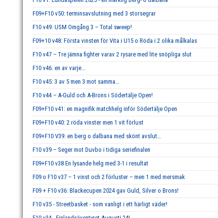
F09+F10 v50: terminsavslutning med 3 storsegrar
F10 v49: USM Omgång 3 – Total sweep!
F09+10 v48: Första vinsten för Vita i U15 o Röda i 2 olika målkalas
F10 v47 – Tre jämna fighter varav 2 rysare med lite snöpliga slut
F10 v46: en av varje...
F10 v45: 3 av 5 men 3 mot samma…
F10 v44 – A-Guld och A-Brons i Södertälje Open!
F09+F10 v41: en magnifik matchhelg inför Södertälje Open
F09+F10 v40: 2 röda vinster men 1 vit förlust
F09+F10 V39: en berg o dalbana med skönt avslut…
F10 v39 – Seger mot Duvbo i tidiga seriefinalen
F09+F10 v38 En lysande helg med 3-1 i resultat
F09 o F10 v37 – 1 vinst och 2 förluster – men 1 med mersmak
F09 + F10 v36: Blackecupen 2024 gav Guld, Silver o Brons!
F10 v35 - Streetbasket - som vanligt i ett härligt väder!
F10 v34 - Finlandsäventyret Augusti 24!