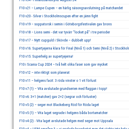
F10 v21 – Lampe Cupen – en härlig säsongsavslutning på matchandet
F10 v20 - Silver i Stockholmscupen efter en jämn fight
F10 v19 – soppatorsk i semin i Göteborgsfestivalen gav brons
F10 v18 – Lions semi - det var tyvärr "locket på" i tre perioder
F10 v17 – Nytt cupguld i Skövde – dubbelt upp!
F10 v16: Supertjejerna klara för Final (Nivå 1) och Semi (Nivå 2) i Stockho
F10 v15: Superhelg av supertjejerna!
F10 i Scania Cup 2024 – två helt olika faser som gav mycket
F10 v12 – inte riktigt som planerat
F10 v11 – helgens facit: 3 röda vinster o 1 vit förlust
F10 v7 (1) – Vita avslutade grundserien med flaggan i topp!
F10 v6: 3+1 (matcher) gav 2+2 (segrar och förluster)
F10 v5 (2) – seger mot Blackeberg Röd för Röda laget
F10 v5 (1) – Vita laget segrade i helgens båda bortamatcher
F10 v4 (2) - Vita laget avslutade helgen med seger mot Uppsala
F10 v4 – USM omgång 3 – vi spelade bragdartat men det räckte inte hela