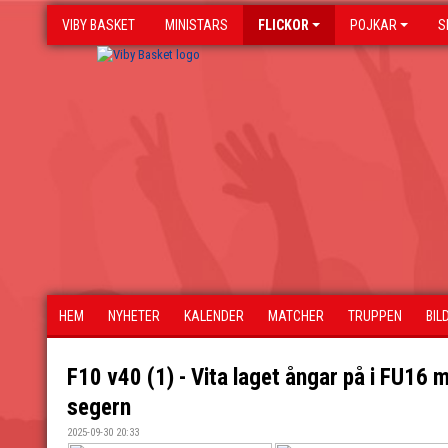
VIBY BASKET
MINISTARS
FLICKOR
POJKAR
S
HEM
NYHETER
KALENDER
MATCHER
TRUPPEN
BIL
F10 v40 (1) - Vita laget ångar på i FU16 
segern
2025-09-30 20:33