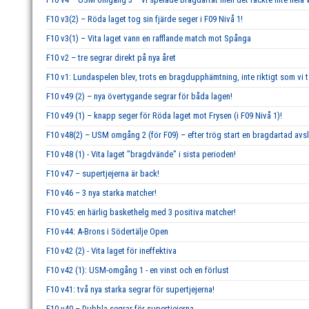
F10 v3(2) – Röda laget tog sin fjärde seger i F09 Nivå 1!
F10 v3(1) – Vita laget vann en rafflande match mot Spånga
F10 v2 – tre segrar direkt på nya året
F10 v1: Lundaspelen blev, trots en bragdupphämtning, inte riktigt som vi 
F10 v49 (2) – nya övertygande segrar för båda lagen!
F10 v49 (1) – knapp seger för Röda laget mot Frysen (i F09 Nivå 1)!
F10 v48(2) – USM omgång 2 (för F09) – efter trög start en bragdartad av
F10 v48 (1) - Vita laget "bragdvände" i sista perioden!
F10 v47 – supertjejerna är back!
F10 v46 – 3 nya starka matcher!
F10 v45: en härlig baskethelg med 3 positiva matcher!
F10 v44: A-Brons i Södertälje Open
F10 v42 (2) - Vita laget för ineffektiva
F10 v42 (1): USM-omgång 1 - en vinst och en förlust
F10 v41: två nya starka segrar för supertjejerna!
F10 v40 – Dubbla segrar för supertjejerna