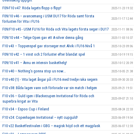
övermäktig uppgift
F09-F10 v47: Röda lagets flopp o flipp!
2025-11-23 19:32
F09/10 v46 – avancemang i USM DU17 för Röda samt första
2025-11-17 12:44
förlusten för Vita i FU16
F09/F10 v45 - USM FU16 för Röda och Vita lagets första seger i DU17
2025-11-11 08:06
F09/10 v44 – Telge Open gav ett A-silver denna gång
2025-11-03 10:37
F10 v43 – Toppenspel gav storseger mot Alvik i FU16 Nivå 1
2025-10-23 09:06
F09/10 v42 – 1 vinst och 2 förluster efter blandat spel
2025-10-19 19:15
F09/10 v41 – Ännu en intensiv baskethelg!
2025-10-12 20:39
F10 v40 – Nothing’s gonna stop us now...
2025-10-05 21:38
F10 v40 (1) - Vita laget ångar på i FU16 med tredje raka segern
2025-09-30 20:33
F10 v38: Båda lagen vann och förlorade var sin match i helgen
2025-09-21 19:51
F10 v36 – Guld igen i Blackecupen Invitational för Röda och
2025-09-07 21:10
superbra krigat av Vita
F10 v34 – Espoo Cup i Finland
2025-08-24 22:33
F10 v24: Copenhagen Invitational – nytt cupguld!
2025-06-09 19:54
F10 v22 Basketfestivalen i GBG – magisk höjd och ett magplask
2025-06-07 12:33