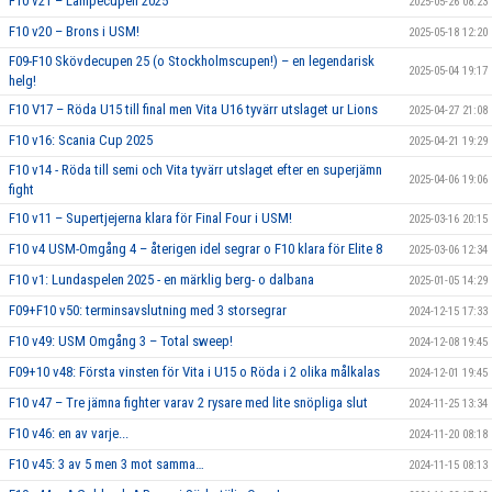
F10 v21 – Lampecupen 2025
2025-05-26 08:23
F10 v20 – Brons i USM!
2025-05-18 12:20
F09-F10 Skövdecupen 25 (o Stockholmscupen!) – en legendarisk
2025-05-04 19:17
helg!
F10 V17 – Röda U15 till final men Vita U16 tyvärr utslaget ur Lions
2025-04-27 21:08
F10 v16: Scania Cup 2025
2025-04-21 19:29
F10 v14 - Röda till semi och Vita tyvärr utslaget efter en superjämn
2025-04-06 19:06
fight
F10 v11 – Supertjejerna klara för Final Four i USM!
2025-03-16 20:15
F10 v4 USM-Omgång 4 – återigen idel segrar o F10 klara för Elite 8
2025-03-06 12:34
F10 v1: Lundaspelen 2025 - en märklig berg- o dalbana
2025-01-05 14:29
F09+F10 v50: terminsavslutning med 3 storsegrar
2024-12-15 17:33
F10 v49: USM Omgång 3 – Total sweep!
2024-12-08 19:45
F09+10 v48: Första vinsten för Vita i U15 o Röda i 2 olika målkalas
2024-12-01 19:45
F10 v47 – Tre jämna fighter varav 2 rysare med lite snöpliga slut
2024-11-25 13:34
F10 v46: en av varje...
2024-11-20 08:18
F10 v45: 3 av 5 men 3 mot samma…
2024-11-15 08:13