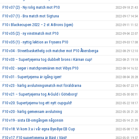
F10 v37 (2) - Ny rolig match mot P10
2022-09-18 21:43
F10 v37 (1) - Bra match mot Sigtuna
2022-09-17 14:54
F10 i Blackecupen 2022 – 2 st A-Brons (igen)
2022-09-11 11:52
F10 v35 (2) - ny vinstmatch mot P10
2022-09-04 22:07
F10 v35 (1) - nyttig lektion av Frysens P10
2022-09-03 17:08
F10 v34 - Streetbaskethelg och matcher mot P10 Åkersberga
2022-08-29 12:10
F10 v33 – Supertjejerna tog dubbelt brons i Kärnan cup!
2022-08-21 19:18
F10 v32 - seger i matchpremiären mot Vibys P10
2022-08-14 16:52
F10 v31 - Supertjejerna är igång igen!
2022-08-04 20:28
F10 v23 - härlig avslutningsmatch mot föräldrarna
2022-06-07 22:19
F10 v21 – Supertjejerna tog A-Guld i Göteborg!
2022-05-30 00:11
F10 v20: Supertjejerna tog ett nytt cupguld!
2022-05-22 18:17
F10 v20 - härlig gemensam avslutning
2022-05-20 21:20
F10 v19 - sista EB-omgången någonsin
2022-05-14 21:39
F10 v18: Vi kom 3:a i vår egna Bye-Bye EB Cup
2022-05-08 17:35
F10 v17: F10 supertjejerna är Bäst i Väst!
2022-05-01 19:37