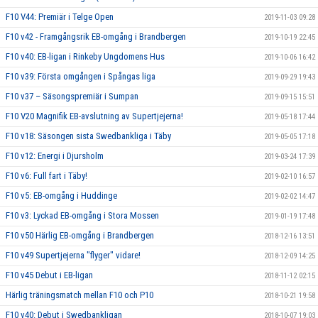
F10 V44: Premiär i Telge Open
2019-11-03 09:28
F10 v42 - Framgångsrik EB-omgång i Brandbergen
2019-10-19 22:45
F10 v40: EB-ligan i Rinkeby Ungdomens Hus
2019-10-06 16:42
F10 v39: Första omgången i Spångas liga
2019-09-29 19:43
F10 v37 – Säsongspremiär i Sumpan
2019-09-15 15:51
F10 V20 Magnifik EB-avslutning av Supertjejerna!
2019-05-18 17:44
F10 v18: Säsongen sista Swedbankliga i Täby
2019-05-05 17:18
F10 v12: Energi i Djursholm
2019-03-24 17:39
F10 v6: Full fart i Täby!
2019-02-10 16:57
F10 v5: EB-omgång i Huddinge
2019-02-02 14:47
F10 v3: Lyckad EB-omgång i Stora Mossen
2019-01-19 17:48
F10 v50 Härlig EB-omgång i Brandbergen
2018-12-16 13:51
F10 v49 Supertjejerna "flyger" vidare!
2018-12-09 14:25
F10 v45 Debut i EB-ligan
2018-11-12 02:15
Härlig träningsmatch mellan F10 och P10
2018-10-21 19:58
F10 v40: Debut i Swedbankligan
2018-10-07 19:03