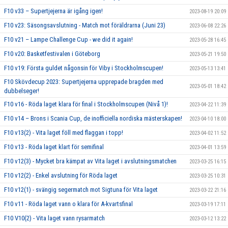
F10 v33 – Supertjejerna är igång igen!
2023-08-19 20:09
F10 v23: Säsongsavslutning - Match mot föräldrarna (Juni 23)
2023-06-08 22:26
F10 v21 – Lampe Challenge Cup - we did it again!
2023-05-28 16:45
F10 v20: Basketfestivalen i Göteborg
2023-05-21 19:50
F10 v19: Första guldet någonsin för Viby i Stockholmscupen!
2023-05-13 13:41
F10 Skövdecup 2023: Supertjejerna upprepade bragden med
2023-05-01 18:42
dubbelseger!
F10 v16 - Röda laget klara för final i Stockholmscupen (Nivå 1)!
2023-04-22 11:39
F10 v14 – Brons i Scania Cup, de inofficiella nordiska mästerskapen!
2023-04-10 18:00
F10 v13(2) - Vita laget föll med flaggan i topp!
2023-04-02 11:52
F10 v13 - Röda laget klart för semifinal
2023-04-01 13:59
F10 v12(3) - Mycket bra kämpat av Vita laget i avslutningsmatchen
2023-03-25 16:15
F10 v12(2) - Enkel avslutning för Röda laget
2023-03-25 10:31
F10 v12(1) - svängig segermatch mot Sigtuna för Vita laget
2023-03-22 21:16
F10 v11 - Röda laget vann o klara för A-kvartsfinal
2023-03-19 17:11
F10 V10(2) - Vita laget vann rysarmatch
2023-03-12 13:22