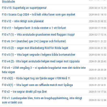
Stockholm
F10 v15: Superhelg av supertjejerna!
2024-04-14 15:29
F10 i Scania Cup 2024 – två helt olika faser som gav mycket
2024-04-01 18:10
F10 v12 – inte riktigt som planerat
2024-03-25 08:32
F10 v11 – helgens facit: 3 röda vinster o 1 vit förlust
2024-03-17 19:05
F10 v7 (1) – Vita avslutade grundserien med flaggan i topp!
2024-02-17 15:14
F10 v6: 3+1 (matcher) gav 2+2 (segrar och förluster)
2024-02-11 21:22
F10 v5 (2) – seger mot Blackeberg Röd för Röda laget
2024-02-04 21:33
F10 v5 (1) – Vita laget segrade i helgens båda bortamatcher
2024-02-04 15:32
F10 v4 (2) - Vita laget avslutade helgen med seger mot Uppsala
2024-01-28 20:45
F10 v4 – USM omgång 3 – vi spelade bragdartat men det räckte inte
2024-01-28 20:28
hela vägen
F10 v3(2) – Röda laget tog sin fjärde seger i F09 Nivå 1!
2024-01-20 15:28
F10 v3(1) – Vita laget vann en rafflande match mot Spånga
2024-01-20 14:51
F10 v2 – tre segrar direkt på nya året
2024-01-14 17:56
F10 v1: Lundaspelen blev, trots en bragdupphämtning, inte riktigt
2024-01-06 12:34
som vi tänkt oss