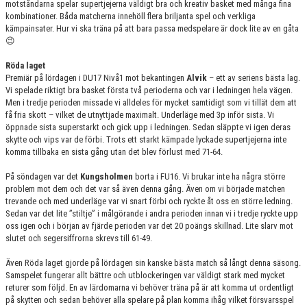
motståndarna spelar supertjejerna väldigt bra och kreativ basket med många fina
kombinationer. Båda matcherna innehöll flera briljanta spel och verkliga
kämpainsater. Hur vi ska träna på att bara passa medspelare är dock lite av en gåta
😉
Röda laget
Premiär på lördagen i DU17 Nivå1 mot bekantingen
Alvik
– ett av seriens bästa lag.
Vi spelade riktigt bra basket första två perioderna och var i ledningen hela vägen.
Men i tredje perioden missade vi alldeles för mycket samtidigt som vi tillät dem att
få fria skott – vilket de utnyttjade maximalt. Underläge med 3p inför sista. Vi
öppnade sista superstarkt och gick upp i ledningen. Sedan släppte vi igen deras
skytte och vips var de förbi. Trots ett starkt kämpade lyckade supertjejerna inte
komma tillbaka en sista gång utan det blev förlust med 71-64.
På söndagen var det
Kungsholmen
borta i FU16. Vi brukar inte ha några större
problem mot dem och det var så även denna gång. Även om vi började matchen
trevande och med underläge var vi snart förbi och ryckte åt oss en större ledning.
Sedan var det lite ”stiltje” i målgörande i andra perioden innan vi i tredje ryckte upp
oss igen och i början av fjärde perioden var det 20 poängs skillnad. Lite slarv mot
slutet och segersiffrorna skrevs till 61-49.
Även Röda laget gjorde på lördagen sin kanske bästa match så långt denna säsong.
Samspelet fungerar allt bättre och utblockeringen var väldigt stark med mycket
returer som följd. En av lärdomarna vi behöver träna på är att komma ut ordentligt
på skytten och sedan behöver alla spelare på plan komma ihåg vilket försvarsspel