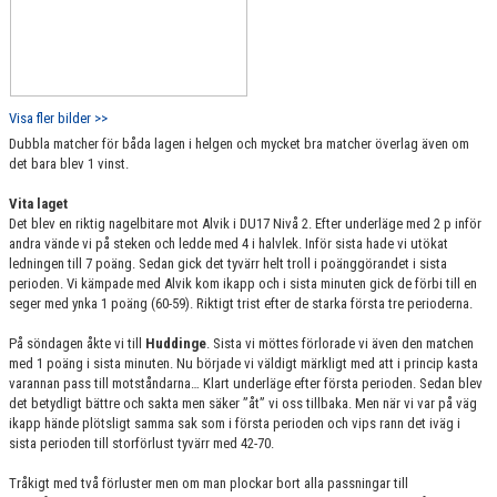
Visa fler bilder >>
Dubbla matcher för båda lagen i helgen och mycket bra matcher överlag även om
det bara blev 1 vinst.
Vita laget
Det blev en riktig nagelbitare mot Alvik i DU17 Nivå 2. Efter underläge med 2 p inför
andra vände vi på steken och ledde med 4 i halvlek. Inför sista hade vi utökat
ledningen till 7 poäng. Sedan gick det tyvärr helt troll i poänggörandet i sista
perioden. Vi kämpade med Alvik kom ikapp och i sista minuten gick de förbi till en
seger med ynka 1 poäng (60-59). Riktigt trist efter de starka första tre perioderna.
På söndagen åkte vi till
Huddinge
. Sista vi möttes förlorade vi även den matchen
med 1 poäng i sista minuten. Nu började vi väldigt märkligt med att i princip kasta
varannan pass till motståndarna… Klart underläge efter första perioden. Sedan blev
det betydligt bättre och sakta men säker ”åt” vi oss tillbaka. Men när vi var på väg
ikapp hände plötsligt samma sak som i första perioden och vips rann det iväg i
sista perioden till storförlust tyvärr med 42-70.
Tråkigt med två förluster men om man plockar bort alla passningar till