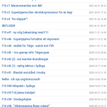
F10 v7: Maratonmatcher mot AIK!
2021-02-21 20:22
F10 v5: Supertjejerna blev skridskoprinsessor för en dag!
2021-02-07 17:22
F10 v4: "Ko-släppet"!
2021-01-26 19:38
ÄNTLIGEN!
2021-01-21 09:37
F10 v47 - ny rolig bekantskap med F11
2020-11-21 14:03
F10 v46 - Supertjejerna fortsätter att imponera!
2020-11-13 21:38
F10 v44 - istället för Telge - match mot F09
2020-11-01 17:29
F10 v43 – bra genrep inför Telgecupen
2020-10-23 20:06
F10 v42 (2) - kul matcher Brandbergen
2020-10-17 15:10
F10 v42 (1) - nyttig lektion i Spånga
2020-10-17 15:04
F10 v41 - Blandat motstånd i Husby
2020-10-10 11:25
Nellie - vår nya ungdomscoach!
2020-10-06 18:54
F10 V40 Välspelat i Spånga
2020-10-03 17:40
F10 v39 Två jämna bataljer!
2020-09-27 13:59
F10 v38 - Söndagsfajten
2020-09-20 14:18
F10 v38 - "Vibytomaterna flyger vidare!"
2020-09-19 16:17