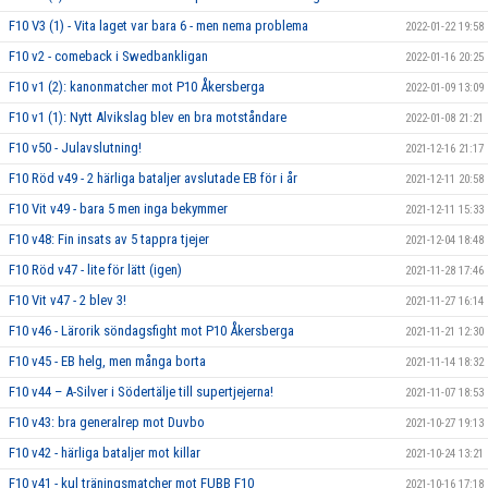
F10 V3 (1) - Vita laget var bara 6 - men nema problema
2022-01-22 19:58
F10 v2 - comeback i Swedbankligan
2022-01-16 20:25
F10 v1 (2): kanonmatcher mot P10 Åkersberga
2022-01-09 13:09
F10 v1 (1): Nytt Alvikslag blev en bra motståndare
2022-01-08 21:21
F10 v50 - Julavslutning!
2021-12-16 21:17
F10 Röd v49 - 2 härliga bataljer avslutade EB för i år
2021-12-11 20:58
F10 Vit v49 - bara 5 men inga bekymmer
2021-12-11 15:33
F10 v48: Fin insats av 5 tappra tjejer
2021-12-04 18:48
F10 Röd v47 - lite för lätt (igen)
2021-11-28 17:46
F10 Vit v47 - 2 blev 3!
2021-11-27 16:14
F10 v46 - Lärorik söndagsfight mot P10 Åkersberga
2021-11-21 12:30
F10 v45 - EB helg, men många borta
2021-11-14 18:32
F10 v44 – A-Silver i Södertälje till supertjejerna!
2021-11-07 18:53
F10 v43: bra generalrep mot Duvbo
2021-10-27 19:13
F10 v42 - härliga bataljer mot killar
2021-10-24 13:21
F10 v41 - kul träningsmatcher mot FUBB F10
2021-10-16 17:18