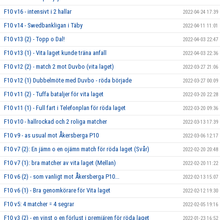
F10 v16 - intensivt i 2 hallar
2022-04-24 17:39
F10 v14 - Swedbankligan i Täby
2022-04-11 11:01
F10 v13 (2) - Topp o Dal!
2022-04-03 22:47
F10 v13 (1) - Vita laget kunde träna anfall
2022-04-03 22:36
F10 v12 (2) - match 2 mot Duvbo (vita laget)
2022-03-27 21:06
F10 v12 (1) Dubbelmöte med Duvbo - röda började
2022-03-27 00:09
F10 v11 (2) - Tuffa bataljer för vita laget
2022-03-20 22:28
F10 v11 (1) - Full fart i Telefonplan för röda laget
2022-03-20 09:36
F10 v10 - hallrockad och 2 roliga matcher
2022-03-13 17:39
F10 v9 - as usual mot Åkersberga P10
2022-03-06 12:17
F10 v7 (2): En jämn o en ojämn match för röda laget (Svår)
2022-02-20 20:48
F10 v7 (1): bra matcher av vita laget (Mellan)
2022-02-20 11:22
F10 v6 (2) - som vanligt mot Åkersberga P10...
2022-02-13 15:07
F10 v6 (1) - Bra genomkörare för Vita laget
2022-02-12 19:30
F10 v5: 4 matcher = 4 segrar
2022-02-05 19:16
F10 v3 (2) - en vinst o en förlust i premiären för röda laget
2022-01-23 16:52