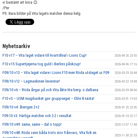
vi bestämt att köra
😉
.
/Per
PS. Bara bilder på Vita lagets matcher denna helg.
Nyhetsarkiv
F10 v17 – Vita laget vidare till kvartsfinal i Lions Cup!
2026-04-26 23:55
F10 v15 Supertjejerna tog guld i Berlins påskcup!
2026-04-06 17:16
F09/10 v13 – Vita laget vidare i Lions F10 men Röda utslaget ur F09
2026-03-29 20:48
F09/10 v12 – Lagmaskinen levererar!
2026-03-22 18:48
F09/10 v6 – Röda ångar på och Vita åkte lite berg- o dalbana
2026-02-09 08:44
F10 v5 – USM magibasket gav gruppseger – Elite 8 nästa!
2026-02-01 19:43
F09/10 v4: återigen 2+2
2026-01-25 22:05
F09-10 v3: Härliga matcher och 2-2 i resultat
2026-01-18 22:17
F09/10 v49: same, same – dal o topp!
2025-12-07 17:48
F09/10 v48: Röda vann båda trots stor frånvaro, Vita fick en
2025-11-30 21:53