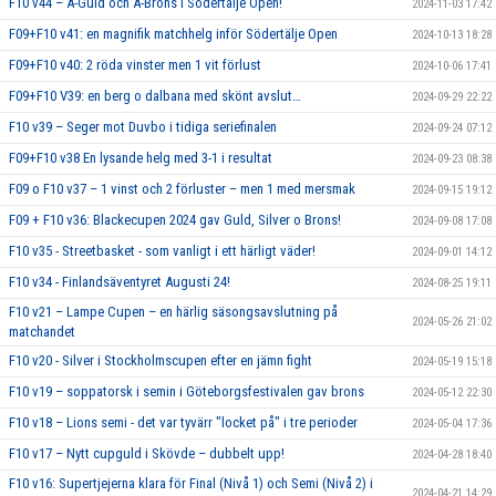
F10 v44 – A-Guld och A-Brons i Södertälje Open!
2024-11-03 17:42
F09+F10 v41: en magnifik matchhelg inför Södertälje Open
2024-10-13 18:28
F09+F10 v40: 2 röda vinster men 1 vit förlust
2024-10-06 17:41
F09+F10 V39: en berg o dalbana med skönt avslut…
2024-09-29 22:22
F10 v39 – Seger mot Duvbo i tidiga seriefinalen
2024-09-24 07:12
F09+F10 v38 En lysande helg med 3-1 i resultat
2024-09-23 08:38
F09 o F10 v37 – 1 vinst och 2 förluster – men 1 med mersmak
2024-09-15 19:12
F09 + F10 v36: Blackecupen 2024 gav Guld, Silver o Brons!
2024-09-08 17:08
F10 v35 - Streetbasket - som vanligt i ett härligt väder!
2024-09-01 14:12
F10 v34 - Finlandsäventyret Augusti 24!
2024-08-25 19:11
F10 v21 – Lampe Cupen – en härlig säsongsavslutning på
2024-05-26 21:02
matchandet
F10 v20 - Silver i Stockholmscupen efter en jämn fight
2024-05-19 15:18
F10 v19 – soppatorsk i semin i Göteborgsfestivalen gav brons
2024-05-12 22:30
F10 v18 – Lions semi - det var tyvärr "locket på" i tre perioder
2024-05-04 17:36
F10 v17 – Nytt cupguld i Skövde – dubbelt upp!
2024-04-28 18:40
F10 v16: Supertjejerna klara för Final (Nivå 1) och Semi (Nivå 2) i
2024-04-21 14:29