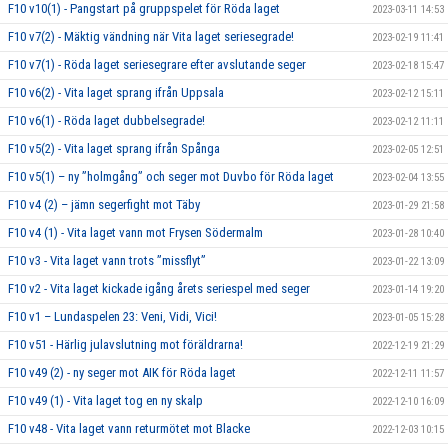
F10 v10(1) - Pangstart på gruppspelet för Röda laget
2023-03-11 14:53
F10 v7(2) - Mäktig vändning när Vita laget seriesegrade!
2023-02-19 11:41
F10 v7(1) - Röda laget seriesegrare efter avslutande seger
2023-02-18 15:47
F10 v6(2) - Vita laget sprang ifrån Uppsala
2023-02-12 15:11
F10 v6(1) - Röda laget dubbelsegrade!
2023-02-12 11:11
F10 v5(2) - Vita laget sprang ifrån Spånga
2023-02-05 12:51
F10 v5(1) – ny ”holmgång” och seger mot Duvbo för Röda laget
2023-02-04 13:55
F10 v4 (2) – jämn segerfight mot Täby
2023-01-29 21:58
F10 v4 (1) - Vita laget vann mot Frysen Södermalm
2023-01-28 10:40
F10 v3 - Vita laget vann trots ”missflyt”
2023-01-22 13:09
F10 v2 - Vita laget kickade igång årets seriespel med seger
2023-01-14 19:20
F10 v1 – Lundaspelen 23: Veni, Vidi, Vici!
2023-01-05 15:28
F10 v51 - Härlig julavslutning mot föräldrarna!
2022-12-19 21:29
F10 v49 (2) - ny seger mot AIK för Röda laget
2022-12-11 11:57
F10 v49 (1) - Vita laget tog en ny skalp
2022-12-10 16:09
F10 v48 - Vita laget vann returmötet mot Blacke
2022-12-03 10:15