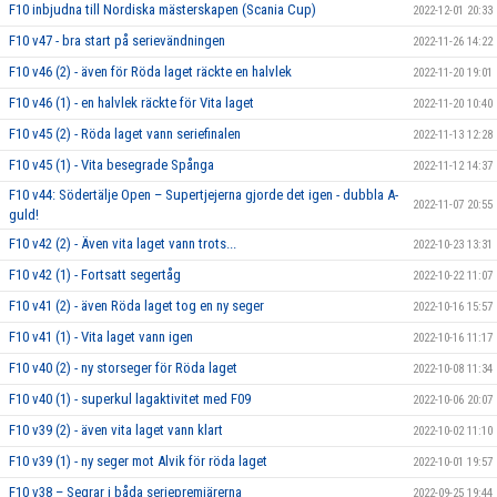
F10 inbjudna till Nordiska mästerskapen (Scania Cup)
2022-12-01 20:33
F10 v47 - bra start på serievändningen
2022-11-26 14:22
F10 v46 (2) - även för Röda laget räckte en halvlek
2022-11-20 19:01
F10 v46 (1) - en halvlek räckte för Vita laget
2022-11-20 10:40
F10 v45 (2) - Röda laget vann seriefinalen
2022-11-13 12:28
F10 v45 (1) - Vita besegrade Spånga
2022-11-12 14:37
F10 v44: Södertälje Open – Supertjejerna gjorde det igen - dubbla A-
2022-11-07 20:55
guld!
F10 v42 (2) - Även vita laget vann trots...
2022-10-23 13:31
F10 v42 (1) - Fortsatt segertåg
2022-10-22 11:07
F10 v41 (2) - även Röda laget tog en ny seger
2022-10-16 15:57
F10 v41 (1) - Vita laget vann igen
2022-10-16 11:17
F10 v40 (2) - ny storseger för Röda laget
2022-10-08 11:34
F10 v40 (1) - superkul lagaktivitet med F09
2022-10-06 20:07
F10 v39 (2) - även vita laget vann klart
2022-10-02 11:10
F10 v39 (1) - ny seger mot Alvik för röda laget
2022-10-01 19:57
F10 v38 – Segrar i båda seriepremiärerna
2022-09-25 19:44