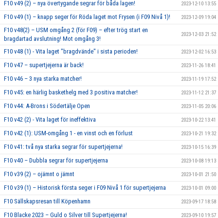
F10 v49 (2) – nya övertygande segrar för båda lagen!
2023-12-10 13:55
F10 v49 (1) – knapp seger för Röda laget mot Frysen (i F09 Nivå 1)!
2023-12-09 19:04
F10 v48(2) – USM omgång 2 (för F09) – efter trög start en
2023-12-03 21:52
bragdartad avslutning! Mot omgång 3!
F10 v48 (1) - Vita laget "bragdvände" i sista perioden!
2023-12-02 16:53
F10 v47 – supertjejerna är back!
2023-11-26 18:41
F10 v46 – 3 nya starka matcher!
2023-11-19 17:52
F10 v45: en härlig baskethelg med 3 positiva matcher!
2023-11-12 21:37
F10 v44: A-Brons i Södertälje Open
2023-11-05 20:06
F10 v42 (2) - Vita laget för ineffektiva
2023-10-22 13:41
F10 v42 (1): USM-omgång 1 - en vinst och en förlust
2023-10-21 19:32
F10 v41: två nya starka segrar för supertjejerna!
2023-10-15 16:39
F10 v40 – Dubbla segrar för supertjejerna
2023-10-08 19:13
F10 v39 (2) – ojämnt o jämnt
2023-10-01 21:50
F10 v39 (1) – Historisk första seger i F09 Nivå 1 för supertjejerna
2023-10-01 09:00
F10 Sällskapsresan till Köpenhamn
2023-09-17 18:58
F10 Blacke 2023 – Guld o Silver till Supertjejerna!
2023-09-10 19:57