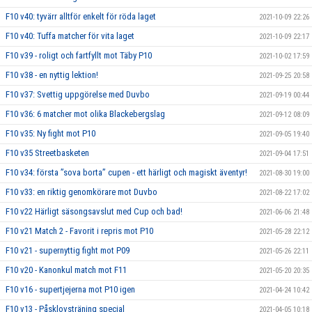
F10 v40: tyvärr alltför enkelt för röda laget
2021-10-09 22:26
F10 v40: Tuffa matcher för vita laget
2021-10-09 22:17
F10 v39 - roligt och fartfyllt mot Täby P10
2021-10-02 17:59
F10 v38 - en nyttig lektion!
2021-09-25 20:58
F10 v37: Svettig uppgörelse med Duvbo
2021-09-19 00:44
F10 v36: 6 matcher mot olika Blackebergslag
2021-09-12 08:09
F10 v35: Ny fight mot P10
2021-09-05 19:40
F10 v35 Streetbasketen
2021-09-04 17:51
F10 v34: första ”sova borta” cupen - ett härligt och magiskt äventyr!
2021-08-30 19:00
F10 v33: en riktig genomkörare mot Duvbo
2021-08-22 17:02
F10 v22 Härligt säsongsavslut med Cup och bad!
2021-06-06 21:48
F10 v21 Match 2 - Favorit i repris mot P10
2021-05-28 22:12
F10 v21 - supernyttig fight mot P09
2021-05-26 22:11
F10 v20 - Kanonkul match mot F11
2021-05-20 20:35
F10 v16 - supertjejerna mot P10 igen
2021-04-24 10:42
F10 v13 - Påsklovsträning special
2021-04-05 10:18