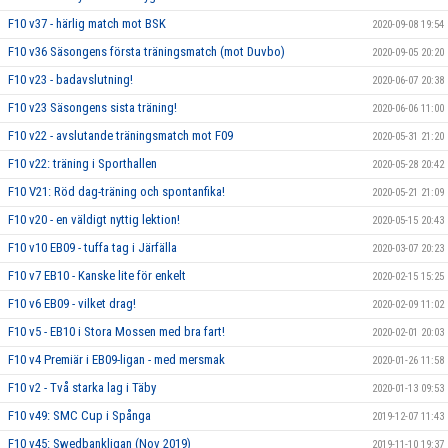
F10 v37 - härlig match mot BSK
2020-09-08 19:54
F10 v36 Säsongens första träningsmatch (mot Duvbo)
2020-09-05 20:20
F10 v23 - badavslutning!
2020-06-07 20:38
F10 v23 Säsongens sista träning!
2020-06-06 11:00
F10 v22 - avslutande träningsmatch mot F09
2020-05-31 21:20
F10 v22: träning i Sporthallen
2020-05-28 20:42
F10 V21: Röd dag-träning och spontanfika!
2020-05-21 21:09
F10 v20 - en väldigt nyttig lektion!
2020-05-15 20:43
F10 v10 EB09 - tuffa tag i Järfälla
2020-03-07 20:23
F10 v7 EB10 - Kanske lite för enkelt
2020-02-15 15:25
F10 v6 EB09 - vilket drag!
2020-02-09 11:02
F10 v5 - EB10 i Stora Mossen med bra fart!
2020-02-01 20:03
F10 v4 Premiär i EB09-ligan - med mersmak
2020-01-26 11:58
F10 v2 - Två starka lag i Täby
2020-01-13 09:53
F10 v49: SMC Cup i Spånga
2019-12-07 11:43
F10 v45: Swedbankligan (Nov 2019)
2019-11-10 19:37