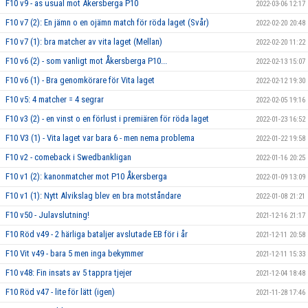
F10 v9 - as usual mot Åkersberga P10
2022-03-06 12:17
F10 v7 (2): En jämn o en ojämn match för röda laget (Svår)
2022-02-20 20:48
F10 v7 (1): bra matcher av vita laget (Mellan)
2022-02-20 11:22
F10 v6 (2) - som vanligt mot Åkersberga P10...
2022-02-13 15:07
F10 v6 (1) - Bra genomkörare för Vita laget
2022-02-12 19:30
F10 v5: 4 matcher = 4 segrar
2022-02-05 19:16
F10 v3 (2) - en vinst o en förlust i premiären för röda laget
2022-01-23 16:52
F10 V3 (1) - Vita laget var bara 6 - men nema problema
2022-01-22 19:58
F10 v2 - comeback i Swedbankligan
2022-01-16 20:25
F10 v1 (2): kanonmatcher mot P10 Åkersberga
2022-01-09 13:09
F10 v1 (1): Nytt Alvikslag blev en bra motståndare
2022-01-08 21:21
F10 v50 - Julavslutning!
2021-12-16 21:17
F10 Röd v49 - 2 härliga bataljer avslutade EB för i år
2021-12-11 20:58
F10 Vit v49 - bara 5 men inga bekymmer
2021-12-11 15:33
F10 v48: Fin insats av 5 tappra tjejer
2021-12-04 18:48
F10 Röd v47 - lite för lätt (igen)
2021-11-28 17:46