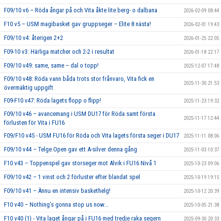
F09/10 v6 – Röda ångar på och Vita åkte lite berg- o dalbana
2026-02-09 08:44
F10 v5 – USM magibasket gav gruppseger – Elite 8 nästa!
2026-02-01 19:43
F09/10 v4: återigen 2+2
2026-01-25 22:05
F09-10 v3: Härliga matcher och 2-2 i resultat
2026-01-18 22:17
F09/10 v49: same, same – dal o topp!
2025-12-07 17:48
F09/10 v48: Röda vann båda trots stor frånvaro, Vita fick en
2025-11-30 21:53
övermäktig uppgift
F09-F10 v47: Röda lagets flopp o flipp!
2025-11-23 19:32
F09/10 v46 – avancemang i USM DU17 för Röda samt första
2025-11-17 12:44
förlusten för Vita i FU16
F09/F10 v45 - USM FU16 för Röda och Vita lagets första seger i DU17
2025-11-11 08:06
F09/10 v44 – Telge Open gav ett A-silver denna gång
2025-11-03 10:37
F10 v43 – Toppenspel gav storseger mot Alvik i FU16 Nivå 1
2025-10-23 09:06
F09/10 v42 – 1 vinst och 2 förluster efter blandat spel
2025-10-19 19:15
F09/10 v41 – Ännu en intensiv baskethelg!
2025-10-12 20:39
F10 v40 – Nothing’s gonna stop us now...
2025-10-05 21:38
F10 v40 (1) - Vita laget ångar på i FU16 med tredje raka segern
2025-09-30 20:33