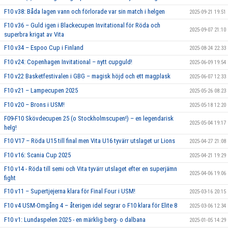
F10 v38: Båda lagen vann och förlorade var sin match i helgen
2025-09-21 19:51
F10 v36 – Guld igen i Blackecupen Invitational för Röda och
2025-09-07 21:10
superbra krigat av Vita
F10 v34 – Espoo Cup i Finland
2025-08-24 22:33
F10 v24: Copenhagen Invitational – nytt cupguld!
2025-06-09 19:54
F10 v22 Basketfestivalen i GBG – magisk höjd och ett magplask
2025-06-07 12:33
F10 v21 – Lampecupen 2025
2025-05-26 08:23
F10 v20 – Brons i USM!
2025-05-18 12:20
F09-F10 Skövdecupen 25 (o Stockholmscupen!) – en legendarisk
2025-05-04 19:17
helg!
F10 V17 – Röda U15 till final men Vita U16 tyvärr utslaget ur Lions
2025-04-27 21:08
F10 v16: Scania Cup 2025
2025-04-21 19:29
F10 v14 - Röda till semi och Vita tyvärr utslaget efter en superjämn
2025-04-06 19:06
fight
F10 v11 – Supertjejerna klara för Final Four i USM!
2025-03-16 20:15
F10 v4 USM-Omgång 4 – återigen idel segrar o F10 klara för Elite 8
2025-03-06 12:34
F10 v1: Lundaspelen 2025 - en märklig berg- o dalbana
2025-01-05 14:29