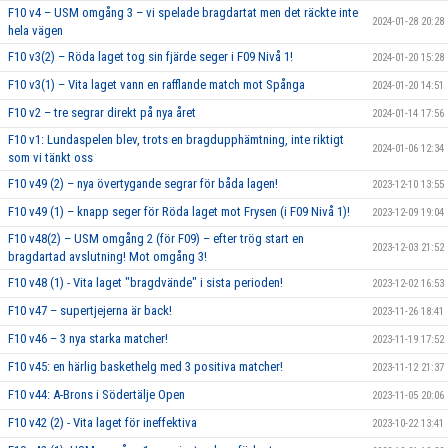
F10 v4 – USM omgång 3 – vi spelade bragdartat men det räckte inte
2024-01-28 20:28
hela vägen
F10 v3(2) – Röda laget tog sin fjärde seger i F09 Nivå 1!
2024-01-20 15:28
F10 v3(1) – Vita laget vann en rafflande match mot Spånga
2024-01-20 14:51
F10 v2 – tre segrar direkt på nya året
2024-01-14 17:56
F10 v1: Lundaspelen blev, trots en bragdupphämtning, inte riktigt
2024-01-06 12:34
som vi tänkt oss
F10 v49 (2) – nya övertygande segrar för båda lagen!
2023-12-10 13:55
F10 v49 (1) – knapp seger för Röda laget mot Frysen (i F09 Nivå 1)!
2023-12-09 19:04
F10 v48(2) – USM omgång 2 (för F09) – efter trög start en
2023-12-03 21:52
bragdartad avslutning! Mot omgång 3!
F10 v48 (1) - Vita laget "bragdvände" i sista perioden!
2023-12-02 16:53
F10 v47 – supertjejerna är back!
2023-11-26 18:41
F10 v46 – 3 nya starka matcher!
2023-11-19 17:52
F10 v45: en härlig baskethelg med 3 positiva matcher!
2023-11-12 21:37
F10 v44: A-Brons i Södertälje Open
2023-11-05 20:06
F10 v42 (2) - Vita laget för ineffektiva
2023-10-22 13:41