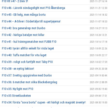
F10 Vit v47 - 2 blev 3!
2021-11-27 16:14
F10 v46 - Lärorik söndagsfight mot P10 Åkersberga
2021-11-21 12:30
F10 v45 - EB helg, men många borta
2021-11-14 18:32
F10 v44 – A-Silver i Södertälje till supertjejerna!
2021-11-07 18:53
F10 v43: bra generalrep mot Duvbo
2021-10-27 19:13
F10 v42 - härliga bataljer mot killar
2021-10-24 13:21
F10 v41 - kul träningsmatcher mot FUBB F10
2021-10-16 17:18
F10 v40: tyvärr alltför enkelt för röda laget
2021-10-09 22:26
F10 v40: Tuffa matcher för vita laget
2021-10-09 22:17
F10 v39 - roligt och fartfyllt mot Täby P10
2021-10-02 17:59
F10 v38 - en nyttig lektion!
2021-09-25 20:58
F10 v37: Svettig uppgörelse med Duvbo
2021-09-19 00:44
F10 v36: 6 matcher mot olika Blackebergslag
2021-09-12 08:09
F10 v35: Ny fight mot P10
2021-09-05 19:40
F10 v35 Streetbasketen
2021-09-04 17:51
F10 v34: första ”sova borta” cupen - ett härligt och magiskt äventyr!
2021-08-30 19:00