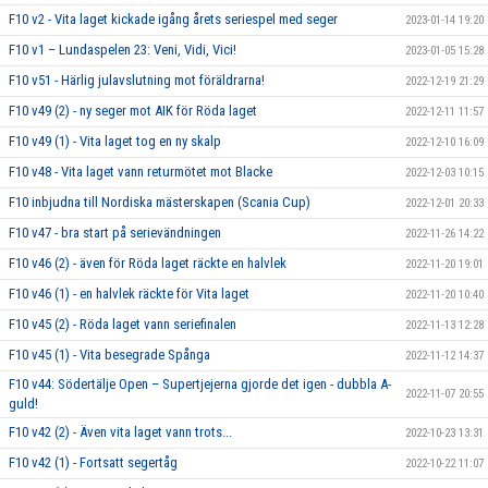
F10 v2 - Vita laget kickade igång årets seriespel med seger
2023-01-14 19:20
F10 v1 – Lundaspelen 23: Veni, Vidi, Vici!
2023-01-05 15:28
F10 v51 - Härlig julavslutning mot föräldrarna!
2022-12-19 21:29
F10 v49 (2) - ny seger mot AIK för Röda laget
2022-12-11 11:57
F10 v49 (1) - Vita laget tog en ny skalp
2022-12-10 16:09
F10 v48 - Vita laget vann returmötet mot Blacke
2022-12-03 10:15
F10 inbjudna till Nordiska mästerskapen (Scania Cup)
2022-12-01 20:33
F10 v47 - bra start på serievändningen
2022-11-26 14:22
F10 v46 (2) - även för Röda laget räckte en halvlek
2022-11-20 19:01
F10 v46 (1) - en halvlek räckte för Vita laget
2022-11-20 10:40
F10 v45 (2) - Röda laget vann seriefinalen
2022-11-13 12:28
F10 v45 (1) - Vita besegrade Spånga
2022-11-12 14:37
F10 v44: Södertälje Open – Supertjejerna gjorde det igen - dubbla A-
2022-11-07 20:55
guld!
F10 v42 (2) - Även vita laget vann trots...
2022-10-23 13:31
F10 v42 (1) - Fortsatt segertåg
2022-10-22 11:07