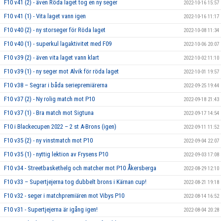
F10 v41 (2) - även Röda laget tog en ny seger
2022-10-16 15:57
F10 v41 (1) - Vita laget vann igen
2022-10-16 11:17
F10 v40 (2) - ny storseger för Röda laget
2022-10-08 11:34
F10 v40 (1) - superkul lagaktivitet med F09
2022-10-06 20:07
F10 v39 (2) - även vita laget vann klart
2022-10-02 11:10
F10 v39 (1) - ny seger mot Alvik för röda laget
2022-10-01 19:57
F10 v38 – Segrar i båda seriepremiärerna
2022-09-25 19:44
F10 v37 (2) - Ny rolig match mot P10
2022-09-18 21:43
F10 v37 (1) - Bra match mot Sigtuna
2022-09-17 14:54
F10 i Blackecupen 2022 – 2 st A-Brons (igen)
2022-09-11 11:52
F10 v35 (2) - ny vinstmatch mot P10
2022-09-04 22:07
F10 v35 (1) - nyttig lektion av Frysens P10
2022-09-03 17:08
F10 v34 - Streetbaskethelg och matcher mot P10 Åkersberga
2022-08-29 12:10
F10 v33 – Supertjejerna tog dubbelt brons i Kärnan cup!
2022-08-21 19:18
F10 v32 - seger i matchpremiären mot Vibys P10
2022-08-14 16:52
F10 v31 - Supertjejerna är igång igen!
2022-08-04 20:28