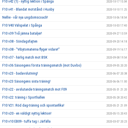
F10 v42 (1) - nyttig lektion i Spånga
2020-10-17 15:04
F10 v41 - Blandat motstånd i Husby
2020-10-10 11:25
Nellie - vår nya ungdomscoach!
2020-10-06 18:54
F10 V40 Välspelat i Spånga
2020-10-03 17:40
F10 v39 Två jämna bataljer!
2020-09-27 13:59
F10 v38 - Söndagsfajten
2020-09-20 14:18
F10 v38 - "Vibytomaterna flyger vidare!"
2020-09-19 16:17
F10 v37 - härlig match mot BSK
2020-09-08 19:54
F10 v36 Säsongens första träningsmatch (mot Duvbo)
2020-09-05 20:20
F10 v23 - badavslutning!
2020-06-07 20:38
F10 v23 Säsongens sista träning!
2020-06-06 11:00
F10 v22 - avslutande träningsmatch mot F09
2020-05-31 21:20
F10 v22: träning i Sporthallen
2020-05-28 20:42
F10 V21: Röd dag-träning och spontanfika!
2020-05-21 21:09
F10 v20 - en väldigt nyttig lektion!
2020-05-15 20:43
F10 v10 EB09 - tuffa tag i Järfälla
2020-03-07 20:23