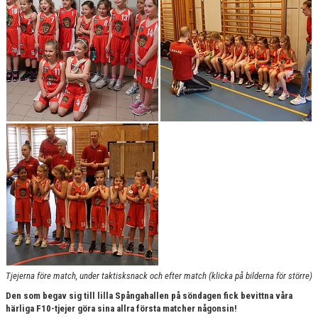
BILDGALLERI 2024 O FRAMÅT
DOKUMENT
KONTAKT
BEAT-THE-PRO
CUPRESULTAT
Tjejerna före match, under taktisksnack och efter match (klicka på bilderna för större)
Den som begav sig till lilla Spångahallen på söndagen fick bevittna våra
härliga F10-tjejer göra sina allra första matcher någonsin!