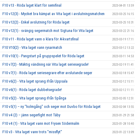
F10 v13 - Röda laget klart för semifinal
2023-04-01 13:59
F10 v12(3) - Mycket bra kämpat av Vita laget i avslutningsmatchen
2023-03-25 16:15
F10 v12(2) - Enkel avslutning för Röda laget
2023-03-25 10:31
F10 v12(1) - svängig segermatch mot Sigtuna för Vita laget
2023-03-22 21:16
F10 v11 - Röda laget vann o klara för A-kvartsfinal
2023-03-19 17:11
F10 V10(2) - Vita laget vann rysarmatch
2023-03-12 13:22
F10 v10(1) - Pangstart på gruppspelet för Röda laget
2023-03-11 14:53
F10 v7(2) - Mäktig vändning när Vita laget seriesegrade!
2023-02-19 11:41
F10 v7(1) - Röda laget seriesegrare efter avslutande seger
2023-02-18 15:47
F10 v6(2) - Vita laget sprang ifrån Uppsala
2023-02-12 15:11
F10 v6(1) - Röda laget dubbelsegrade!
2023-02-12 11:11
F10 v5(2) - Vita laget sprang ifrån Spånga
2023-02-05 12:51
F10 v5(1) – ny ”holmgång” och seger mot Duvbo för Röda laget
2023-02-04 13:55
F10 v4 (2) – jämn segerfight mot Täby
2023-01-29 21:58
F10 v4 (1) - Vita laget vann mot Frysen Södermalm
2023-01-28 10:40
F10 v3 - Vita laget vann trots ”missflyt”
2023-01-22 13:09