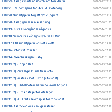
F10 v23 - härlig avslutningsmatch mot föräldrarna
2022-06-07 22:19
F10 v21 – Supertjejerna tog A-Guld i Göteborg!
2022-05-30 00:11
F10 v20: Supertjejerna tog ett nytt cupguld!
2022-05-22 18:17
F10 v20 - härlig gemensam avslutning
2022-05-20 21:20
F10 v19 - sista EB-omgången någonsin
2022-05-14 21:39
F10 v18: Vi kom 3:a i vår egna Bye-Bye EB Cup
2022-05-08 17:35
F10 v17: F10 supertjejerna är Bäst i Väst!
2022-05-01 19:37
F10 v16 - intensivt i 2 hallar
2022-04-24 17:39
F10 v14 - Swedbankligan i Täby
2022-04-11 11:01
F10 v13 (2) - Topp o Dal!
2022-04-03 22:47
F10 v13 (1) - Vita laget kunde träna anfall
2022-04-03 22:36
F10 v12 (2) - match 2 mot Duvbo (vita laget)
2022-03-27 21:06
F10 v12 (1) Dubbelmöte med Duvbo - röda började
2022-03-27 00:09
F10 v11 (2) - Tuffa bataljer för vita laget
2022-03-20 22:28
F10 v11 (1) - Full fart i Telefonplan för röda laget
2022-03-20 09:36
F10 v10 - hallrockad och 2 roliga matcher
2022-03-13 17:39