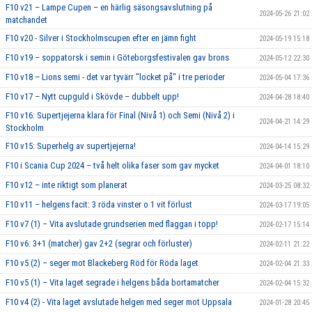
F10 v21 – Lampe Cupen – en härlig säsongsavslutning på
2024-05-26 21:02
matchandet
F10 v20 - Silver i Stockholmscupen efter en jämn fight
2024-05-19 15:18
F10 v19 – soppatorsk i semin i Göteborgsfestivalen gav brons
2024-05-12 22:30
F10 v18 – Lions semi - det var tyvärr "locket på" i tre perioder
2024-05-04 17:36
F10 v17 – Nytt cupguld i Skövde – dubbelt upp!
2024-04-28 18:40
F10 v16: Supertjejerna klara för Final (Nivå 1) och Semi (Nivå 2) i
2024-04-21 14:29
Stockholm
F10 v15: Superhelg av supertjejerna!
2024-04-14 15:29
F10 i Scania Cup 2024 – två helt olika faser som gav mycket
2024-04-01 18:10
F10 v12 – inte riktigt som planerat
2024-03-25 08:32
F10 v11 – helgens facit: 3 röda vinster o 1 vit förlust
2024-03-17 19:05
F10 v7 (1) – Vita avslutade grundserien med flaggan i topp!
2024-02-17 15:14
F10 v6: 3+1 (matcher) gav 2+2 (segrar och förluster)
2024-02-11 21:22
F10 v5 (2) – seger mot Blackeberg Röd för Röda laget
2024-02-04 21:33
F10 v5 (1) – Vita laget segrade i helgens båda bortamatcher
2024-02-04 15:32
F10 v4 (2) - Vita laget avslutade helgen med seger mot Uppsala
2024-01-28 20:45