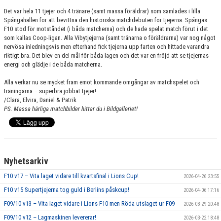
Det var hela 11 tjejer och 4 tränare (samt massa föräldrar) som samlades i lilla
Spångahallen för att bevittna den historiska matchdebuten för tjejerna. Spångas
F10 stod för motståndet (i båda matcherna) och de hade spelat match förut i det
som kallas Coop-ligan. Alla Vibytjejerna (samt tränarna o föräldrarna) var nog något
nervösa inledningsvis men efterhand fick tjejerna upp farten och hittade varandra
riktigt bra. Det blev en del mål för båda lagen och det var en fröjd att se tjejernas
energi och glädje i de båda matcherna.
Alla verkar nu se mycket fram emot kommande omgångar av matchspelet och
träningarna – superbra jobbat tjejer!
/Clara, Elvira, Daniel & Patrik
PS. Massa härliga matchbilder hittar du i Bildgalleriet!
Nyhetsarkiv
F10 v17 – Vita laget vidare till kvartsfinal i Lions Cup!
2026-04-26 23:55
F10 v15 Supertjejerna tog guld i Berlins påskcup!
2026-04-06 17:16
F09/10 v13 – Vita laget vidare i Lions F10 men Röda utslaget ur F09
2026-03-29 20:48
F09/10 v12 – Lagmaskinen levererar!
2026-03-22 18:48