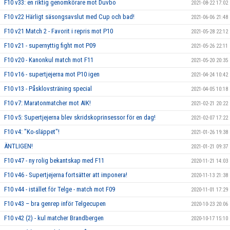
F10 v33: en riktig genomkörare mot Duvbo
2021-08-22 17:02
F10 v22 Härligt säsongsavslut med Cup och bad!
2021-06-06 21:48
F10 v21 Match 2 - Favorit i repris mot P10
2021-05-28 22:12
F10 v21 - supernyttig fight mot P09
2021-05-26 22:11
F10 v20 - Kanonkul match mot F11
2021-05-20 20:35
F10 v16 - supertjejerna mot P10 igen
2021-04-24 10:42
F10 v13 - Påsklovsträning special
2021-04-05 10:18
F10 v7: Maratonmatcher mot AIK!
2021-02-21 20:22
F10 v5: Supertjejerna blev skridskoprinsessor för en dag!
2021-02-07 17:22
F10 v4: "Ko-släppet"!
2021-01-26 19:38
ÄNTLIGEN!
2021-01-21 09:37
F10 v47 - ny rolig bekantskap med F11
2020-11-21 14:03
F10 v46 - Supertjejerna fortsätter att imponera!
2020-11-13 21:38
F10 v44 - istället för Telge - match mot F09
2020-11-01 17:29
F10 v43 – bra genrep inför Telgecupen
2020-10-23 20:06
F10 v42 (2) - kul matcher Brandbergen
2020-10-17 15:10