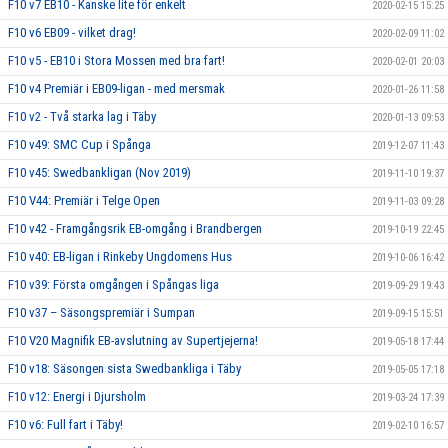
F10 v7 EB10 - Kanske lite för enkelt
2020-02-15 15:25
F10 v6 EB09 - vilket drag!
2020-02-09 11:02
F10 v5 - EB10 i Stora Mossen med bra fart!
2020-02-01 20:03
F10 v4 Premiär i EB09-ligan - med mersmak
2020-01-26 11:58
F10 v2 - Två starka lag i Täby
2020-01-13 09:53
F10 v49: SMC Cup i Spånga
2019-12-07 11:43
F10 v45: Swedbankligan (Nov 2019)
2019-11-10 19:37
F10 V44: Premiär i Telge Open
2019-11-03 09:28
F10 v42 - Framgångsrik EB-omgång i Brandbergen
2019-10-19 22:45
F10 v40: EB-ligan i Rinkeby Ungdomens Hus
2019-10-06 16:42
F10 v39: Första omgången i Spångas liga
2019-09-29 19:43
F10 v37 – Säsongspremiär i Sumpan
2019-09-15 15:51
F10 V20 Magnifik EB-avslutning av Supertjejerna!
2019-05-18 17:44
F10 v18: Säsongen sista Swedbankliga i Täby
2019-05-05 17:18
F10 v12: Energi i Djursholm
2019-03-24 17:39
F10 v6: Full fart i Täby!
2019-02-10 16:57