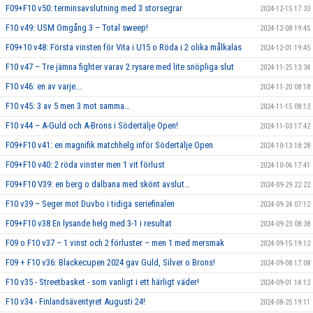
F09+F10 v50: terminsavslutning med 3 storsegrar
2024-12-15 17:33
F10 v49: USM Omgång 3 – Total sweep!
2024-12-08 19:45
F09+10 v48: Första vinsten för Vita i U15 o Röda i 2 olika målkalas
2024-12-01 19:45
F10 v47 – Tre jämna fighter varav 2 rysare med lite snöpliga slut
2024-11-25 13:34
F10 v46: en av varje...
2024-11-20 08:18
F10 v45: 3 av 5 men 3 mot samma…
2024-11-15 08:13
F10 v44 – A-Guld och A-Brons i Södertälje Open!
2024-11-03 17:42
F09+F10 v41: en magnifik matchhelg inför Södertälje Open
2024-10-13 18:28
F09+F10 v40: 2 röda vinster men 1 vit förlust
2024-10-06 17:41
F09+F10 V39: en berg o dalbana med skönt avslut…
2024-09-29 22:22
F10 v39 – Seger mot Duvbo i tidiga seriefinalen
2024-09-24 07:12
F09+F10 v38 En lysande helg med 3-1 i resultat
2024-09-23 08:38
F09 o F10 v37 – 1 vinst och 2 förluster – men 1 med mersmak
2024-09-15 19:12
F09 + F10 v36: Blackecupen 2024 gav Guld, Silver o Brons!
2024-09-08 17:08
F10 v35 - Streetbasket - som vanligt i ett härligt väder!
2024-09-01 14:12
F10 v34 - Finlandsäventyret Augusti 24!
2024-08-25 19:11