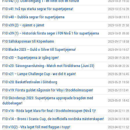
F10 v42 (1): USM-omgång 1 - en vinst och en förlust
2023-10-21 19:32
F10 v41: två nya starka segrar för supertjejerna!
2023-10-15 16:39
F10 v40 – Dubbla segrar för supertjejerna
2023-10-08 19:13
F10 v39 (2) – ojämnt o jämnt
2023-10-01 21:50
F10 v39 (1) – Historisk första seger i F09 Nivå 1 för supertjejerna
2023-10-01 09:00
F10 Sällskapsresan till Köpenhamn
2023-09-17 18:58
F10 Blacke 2023 – Guld o Silver till Supertjejerna!
2023-09-10 19:57
F10 v33 – Supertjejerna är igång igen!
2023-08-19 20:09
F10 v23: Säsongsavslutning - Match mot föräldrarna (Juni 23)
2023-06-08 22:26
F10 v21 – Lampe Challenge Cup - we did it again!
2023-05-28 16:45
F10 v20: Basketfestivalen i Göteborg
2023-05-21 19:50
F10 v19: Första guldet någonsin för Viby i Stockholmscupen!
2023-05-13 13:41
F10 Skövdecup 2023: Supertjejerna upprepade bragden med
2023-05-01 18:42
dubbelseger!
F10 v16 - Röda laget klara för final i Stockholmscupen (Nivå 1)!
2023-04-22 11:39
F10 v14 – Brons i Scania Cup, de inofficiella nordiska mästerskapen!
2023-04-10 18:00
F10 v13(2) - Vita laget föll med flaggan i topp!
2023-04-02 11:52