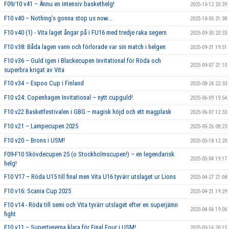
F09/10 v41 – Ännu en intensiv baskethelg!
2025-10-12 20:39
F10 v40 – Nothing’s gonna stop us now...
2025-10-05 21:38
F10 v40 (1) - Vita laget ångar på i FU16 med tredje raka segern
2025-09-30 20:33
F10 v38: Båda lagen vann och förlorade var sin match i helgen
2025-09-21 19:51
F10 v36 – Guld igen i Blackecupen Invitational för Röda och
2025-09-07 21:10
superbra krigat av Vita
F10 v34 – Espoo Cup i Finland
2025-08-24 22:33
F10 v24: Copenhagen Invitational – nytt cupguld!
2025-06-09 19:54
F10 v22 Basketfestivalen i GBG – magisk höjd och ett magplask
2025-06-07 12:33
F10 v21 – Lampecupen 2025
2025-05-26 08:23
F10 v20 – Brons i USM!
2025-05-18 12:20
F09-F10 Skövdecupen 25 (o Stockholmscupen!) – en legendarisk
2025-05-04 19:17
helg!
F10 V17 – Röda U15 till final men Vita U16 tyvärr utslaget ur Lions
2025-04-27 21:08
F10 v16: Scania Cup 2025
2025-04-21 19:29
F10 v14 - Röda till semi och Vita tyvärr utslaget efter en superjämn
2025-04-06 19:06
fight
F10 v11 – Supertjejerna klara för Final Four i USM!
2025-03-16 20:15