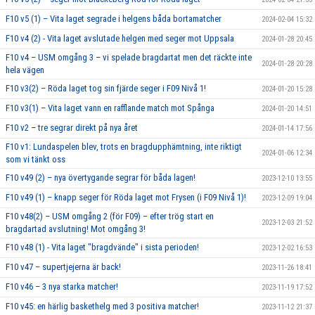
F10 v5 (1) – Vita laget segrade i helgens båda bortamatcher
2024-02-04 15:32
F10 v4 (2) - Vita laget avslutade helgen med seger mot Uppsala
2024-01-28 20:45
F10 v4 – USM omgång 3 – vi spelade bragdartat men det räckte inte
2024-01-28 20:28
hela vägen
F10 v3(2) – Röda laget tog sin fjärde seger i F09 Nivå 1!
2024-01-20 15:28
F10 v3(1) – Vita laget vann en rafflande match mot Spånga
2024-01-20 14:51
F10 v2 – tre segrar direkt på nya året
2024-01-14 17:56
F10 v1: Lundaspelen blev, trots en bragdupphämtning, inte riktigt
2024-01-06 12:34
som vi tänkt oss
F10 v49 (2) – nya övertygande segrar för båda lagen!
2023-12-10 13:55
F10 v49 (1) – knapp seger för Röda laget mot Frysen (i F09 Nivå 1)!
2023-12-09 19:04
F10 v48(2) – USM omgång 2 (för F09) – efter trög start en
2023-12-03 21:52
bragdartad avslutning! Mot omgång 3!
F10 v48 (1) - Vita laget "bragdvände" i sista perioden!
2023-12-02 16:53
F10 v47 – supertjejerna är back!
2023-11-26 18:41
F10 v46 – 3 nya starka matcher!
2023-11-19 17:52
F10 v45: en härlig baskethelg med 3 positiva matcher!
2023-11-12 21:37