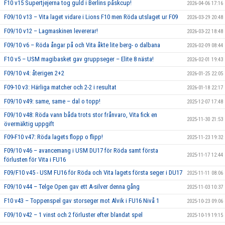
F10 v15 Supertjejerna tog guld i Berlins påskcup!
2026-04-06 17:16
F09/10 v13 – Vita laget vidare i Lions F10 men Röda utslaget ur F09
2026-03-29 20:48
F09/10 v12 – Lagmaskinen levererar!
2026-03-22 18:48
F09/10 v6 – Röda ångar på och Vita åkte lite berg- o dalbana
2026-02-09 08:44
F10 v5 – USM magibasket gav gruppseger – Elite 8 nästa!
2026-02-01 19:43
F09/10 v4: återigen 2+2
2026-01-25 22:05
F09-10 v3: Härliga matcher och 2-2 i resultat
2026-01-18 22:17
F09/10 v49: same, same – dal o topp!
2025-12-07 17:48
F09/10 v48: Röda vann båda trots stor frånvaro, Vita fick en
2025-11-30 21:53
övermäktig uppgift
F09-F10 v47: Röda lagets flopp o flipp!
2025-11-23 19:32
F09/10 v46 – avancemang i USM DU17 för Röda samt första
2025-11-17 12:44
förlusten för Vita i FU16
F09/F10 v45 - USM FU16 för Röda och Vita lagets första seger i DU17
2025-11-11 08:06
F09/10 v44 – Telge Open gav ett A-silver denna gång
2025-11-03 10:37
F10 v43 – Toppenspel gav storseger mot Alvik i FU16 Nivå 1
2025-10-23 09:06
F09/10 v42 – 1 vinst och 2 förluster efter blandat spel
2025-10-19 19:15