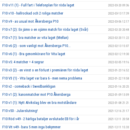
F10 v11 (1) - Full fart i Telefonplan för röda laget
2022-03-20 09:36
F10 v10 - hallrockad och 2 roliga matcher
2022-03-13 17:39
F10 v9 - as usual mot Åkersberga P10
2022-03-06 12:17
F10 v7 (2): En jämn o en ojämn match för röda laget (Svår)
2022-02-20 20:48
F10 v7 (1): bra matcher av vita laget (Mellan)
2022-02-20 11:22
F10 v6 (2) - som vanligt mot Åkersberga P10...
2022-02-13 15:07
F10 v6 (1) - Bra genomkörare för Vita laget
2022-02-12 19:30
F10 v5: 4 matcher = 4 segrar
2022-02-05 19:16
F10 v3 (2) - en vinst o en förlust i premiären för röda laget
2022-01-23 16:52
F10 V3 (1) - Vita laget var bara 6 - men nema problema
2022-01-22 19:58
F10 v2 - comeback i Swedbankligan
2022-01-16 20:25
F10 v1 (2): kanonmatcher mot P10 Åkersberga
2022-01-09 13:09
F10 v1 (1): Nytt Alvikslag blev en bra motståndare
2022-01-08 21:21
F10 v50 - Julavslutning!
2021-12-16 21:17
F10 Röd v49 - 2 härliga bataljer avslutade EB för i år
2021-12-11 20:58
F10 Vit v49 - bara 5 men inga bekymmer
2021-12-11 15:33