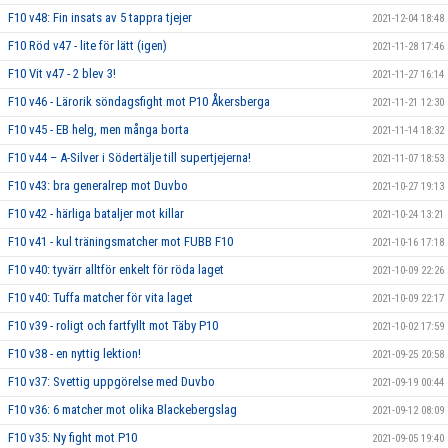
F10 v48: Fin insats av 5 tappra tjejer
2021-12-04 18:48
F10 Röd v47 - lite för lätt (igen)
2021-11-28 17:46
F10 Vit v47 - 2 blev 3!
2021-11-27 16:14
F10 v46 - Lärorik söndagsfight mot P10 Åkersberga
2021-11-21 12:30
F10 v45 - EB helg, men många borta
2021-11-14 18:32
F10 v44 – A-Silver i Södertälje till supertjejerna!
2021-11-07 18:53
F10 v43: bra generalrep mot Duvbo
2021-10-27 19:13
F10 v42 - härliga bataljer mot killar
2021-10-24 13:21
F10 v41 - kul träningsmatcher mot FUBB F10
2021-10-16 17:18
F10 v40: tyvärr alltför enkelt för röda laget
2021-10-09 22:26
F10 v40: Tuffa matcher för vita laget
2021-10-09 22:17
F10 v39 - roligt och fartfyllt mot Täby P10
2021-10-02 17:59
F10 v38 - en nyttig lektion!
2021-09-25 20:58
F10 v37: Svettig uppgörelse med Duvbo
2021-09-19 00:44
F10 v36: 6 matcher mot olika Blackebergslag
2021-09-12 08:09
F10 v35: Ny fight mot P10
2021-09-05 19:40