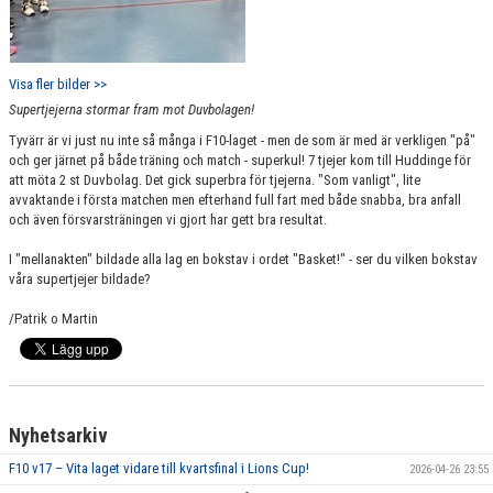
Visa fler bilder >>
Supertjejerna stormar fram mot Duvbolagen!
Tyvärr är vi just nu inte så många i F10-laget - men de som är med är verkligen "på"
och ger järnet på både träning och match - superkul! 7 tjejer kom till Huddinge för
att möta 2 st Duvbolag. Det gick superbra för tjejerna. "Som vanligt", lite
avvaktande i första matchen men efterhand full fart med både snabba, bra anfall
och även försvarsträningen vi gjort har gett bra resultat.
I "mellanakten" bildade alla lag en bokstav i ordet "Basket!" - ser du vilken bokstav
våra supertjejer bildade?
/Patrik o Martin
Nyhetsarkiv
F10 v17 – Vita laget vidare till kvartsfinal i Lions Cup!
2026-04-26 23:55