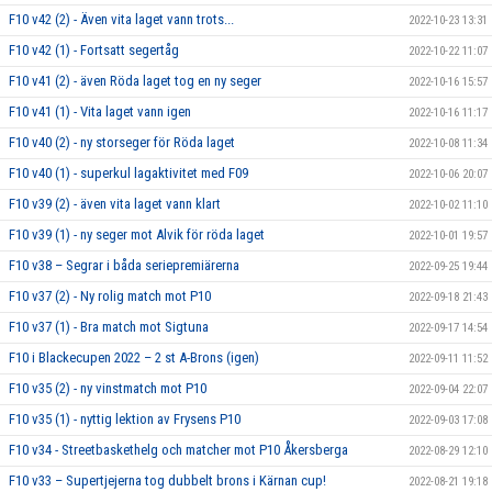
F10 v42 (2) - Även vita laget vann trots...
2022-10-23 13:31
F10 v42 (1) - Fortsatt segertåg
2022-10-22 11:07
F10 v41 (2) - även Röda laget tog en ny seger
2022-10-16 15:57
F10 v41 (1) - Vita laget vann igen
2022-10-16 11:17
F10 v40 (2) - ny storseger för Röda laget
2022-10-08 11:34
F10 v40 (1) - superkul lagaktivitet med F09
2022-10-06 20:07
F10 v39 (2) - även vita laget vann klart
2022-10-02 11:10
F10 v39 (1) - ny seger mot Alvik för röda laget
2022-10-01 19:57
F10 v38 – Segrar i båda seriepremiärerna
2022-09-25 19:44
F10 v37 (2) - Ny rolig match mot P10
2022-09-18 21:43
F10 v37 (1) - Bra match mot Sigtuna
2022-09-17 14:54
F10 i Blackecupen 2022 – 2 st A-Brons (igen)
2022-09-11 11:52
F10 v35 (2) - ny vinstmatch mot P10
2022-09-04 22:07
F10 v35 (1) - nyttig lektion av Frysens P10
2022-09-03 17:08
F10 v34 - Streetbaskethelg och matcher mot P10 Åkersberga
2022-08-29 12:10
F10 v33 – Supertjejerna tog dubbelt brons i Kärnan cup!
2022-08-21 19:18