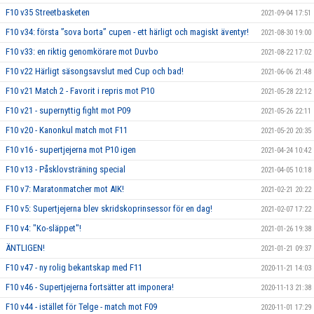
F10 v35 Streetbasketen
2021-09-04 17:51
F10 v34: första ”sova borta” cupen - ett härligt och magiskt äventyr!
2021-08-30 19:00
F10 v33: en riktig genomkörare mot Duvbo
2021-08-22 17:02
F10 v22 Härligt säsongsavslut med Cup och bad!
2021-06-06 21:48
F10 v21 Match 2 - Favorit i repris mot P10
2021-05-28 22:12
F10 v21 - supernyttig fight mot P09
2021-05-26 22:11
F10 v20 - Kanonkul match mot F11
2021-05-20 20:35
F10 v16 - supertjejerna mot P10 igen
2021-04-24 10:42
F10 v13 - Påsklovsträning special
2021-04-05 10:18
F10 v7: Maratonmatcher mot AIK!
2021-02-21 20:22
F10 v5: Supertjejerna blev skridskoprinsessor för en dag!
2021-02-07 17:22
F10 v4: "Ko-släppet"!
2021-01-26 19:38
ÄNTLIGEN!
2021-01-21 09:37
F10 v47 - ny rolig bekantskap med F11
2020-11-21 14:03
F10 v46 - Supertjejerna fortsätter att imponera!
2020-11-13 21:38
F10 v44 - istället för Telge - match mot F09
2020-11-01 17:29