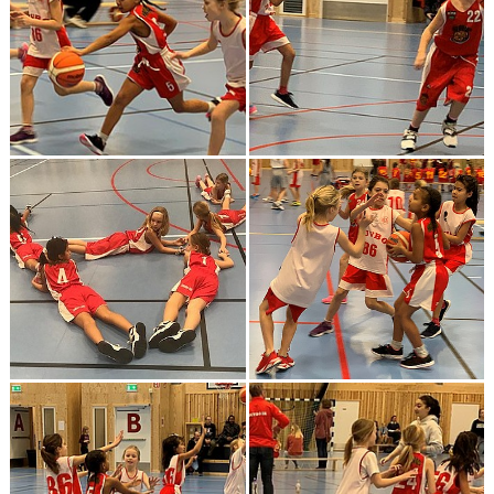
BILDGALLERI 2024 O FRAMÅT
DOKUMENT
KONTAKT
BEAT-THE-PRO
CUPRESULTAT