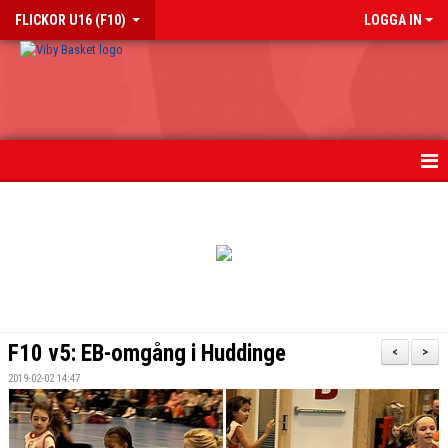
FLICKOR U16 (F10)
LOGGA IN
HEM
NYHETER
KALENDER
MATCHER
F10 v5: EB-omgång i Huddinge
<
>
TRUPPEN
2019-02-02 14:47
BILDGALLERI 2018-2023