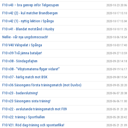
F10 v43 – bra genrep inför Telgecupen
2020-10-23 20:06
F10 v42 (2) - kul matcher Brandbergen
2020-10-17 15:10
F10 v42 (1) - nyttig lektion i Spånga
2020-10-17 15:04
F10 v41 - Blandat motstånd i Husby
2020-10-10 11:25
Nellie - vår nya ungdomscoach!
2020-10-06 18:54
F10 V40 Välspelat i Spånga
2020-10-03 17:40
F10 v39 Två jämna bataljer!
2020-09-27 13:59
F10 v38 - Söndagsfajten
2020-09-20 14:18
F10 v38 - "Vibytomaterna flyger vidare!"
2020-09-19 16:17
F10 v37 - härlig match mot BSK
2020-09-08 19:54
F10 v36 Säsongens första träningsmatch (mot Duvbo)
2020-09-05 20:20
F10 v23 - badavslutning!
2020-06-07 20:38
F10 v23 Säsongens sista träning!
2020-06-06 11:00
F10 v22 - avslutande träningsmatch mot F09
2020-05-31 21:20
F10 v22: träning i Sporthallen
2020-05-28 20:42
F10 V21: Röd dag-träning och spontanfika!
2020-05-21 21:09