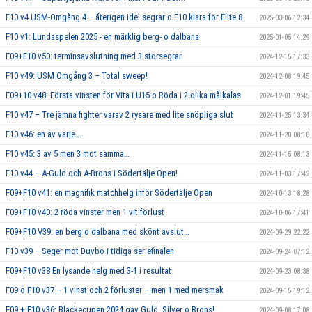
F10 v4 USM-Omgång 4 – återigen idel segrar o F10 klara för Elite 8
2025-03-06 12:34
F10 v1: Lundaspelen 2025 - en märklig berg- o dalbana
2025-01-05 14:29
F09+F10 v50: terminsavslutning med 3 storsegrar
2024-12-15 17:33
F10 v49: USM Omgång 3 – Total sweep!
2024-12-08 19:45
F09+10 v48: Första vinsten för Vita i U15 o Röda i 2 olika målkalas
2024-12-01 19:45
F10 v47 – Tre jämna fighter varav 2 rysare med lite snöpliga slut
2024-11-25 13:34
F10 v46: en av varje...
2024-11-20 08:18
F10 v45: 3 av 5 men 3 mot samma…
2024-11-15 08:13
F10 v44 – A-Guld och A-Brons i Södertälje Open!
2024-11-03 17:42
F09+F10 v41: en magnifik matchhelg inför Södertälje Open
2024-10-13 18:28
F09+F10 v40: 2 röda vinster men 1 vit förlust
2024-10-06 17:41
F09+F10 V39: en berg o dalbana med skönt avslut…
2024-09-29 22:22
F10 v39 – Seger mot Duvbo i tidiga seriefinalen
2024-09-24 07:12
F09+F10 v38 En lysande helg med 3-1 i resultat
2024-09-23 08:38
F09 o F10 v37 – 1 vinst och 2 förluster – men 1 med mersmak
2024-09-15 19:12
F09 + F10 v36: Blackecupen 2024 gav Guld, Silver o Brons!
2024-09-08 17:08