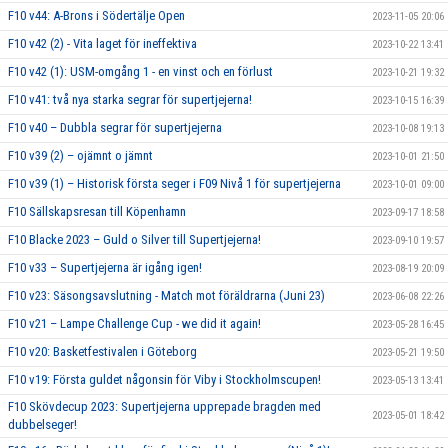
F10 v44: A-Brons i Södertälje Open
2023-11-05 20:06
F10 v42 (2) - Vita laget för ineffektiva
2023-10-22 13:41
F10 v42 (1): USM-omgång 1 - en vinst och en förlust
2023-10-21 19:32
F10 v41: två nya starka segrar för supertjejerna!
2023-10-15 16:39
F10 v40 – Dubbla segrar för supertjejerna
2023-10-08 19:13
F10 v39 (2) – ojämnt o jämnt
2023-10-01 21:50
F10 v39 (1) – Historisk första seger i F09 Nivå 1 för supertjejerna
2023-10-01 09:00
F10 Sällskapsresan till Köpenhamn
2023-09-17 18:58
F10 Blacke 2023 – Guld o Silver till Supertjejerna!
2023-09-10 19:57
F10 v33 – Supertjejerna är igång igen!
2023-08-19 20:09
F10 v23: Säsongsavslutning - Match mot föräldrarna (Juni 23)
2023-06-08 22:26
F10 v21 – Lampe Challenge Cup - we did it again!
2023-05-28 16:45
F10 v20: Basketfestivalen i Göteborg
2023-05-21 19:50
F10 v19: Första guldet någonsin för Viby i Stockholmscupen!
2023-05-13 13:41
F10 Skövdecup 2023: Supertjejerna upprepade bragden med
2023-05-01 18:42
dubbelseger!