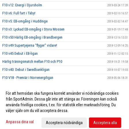
F10 v12: Energi i Djursholm
2019-03-24 17:39
F10 v6: Full fart i Täby!
2019-02-10 16:57
F10 v5: EB-omgång i Huddinge
2019-02-02 14:47
F10 v3: Lyckad EB-omgång i Stora Mossen
2019-01-19 17:48
F10 v50 Härlig EB-omgång i Brandbergen
2018-12-16 13:51
F10 v49 Supertjejerna "flyger" vidare!
2018-12-09 14:25
F10 v45 Debut i EB-ligan
2018-11-12 02:15
Härlig träningsmatch mellan F10 och P10
2018-10-21 19:58
F10 v40: Debut i Swedbankligan
2018-10-07 19:03
F10 V18 - Premiär i Norrenergiligan
2018-05-06 18:31
F10 v16 - Coopligan
2018-04-22 22:07
För att hemsidan ska fungera korrekt använder vi nödvändiga cookies
F10 v12: Historisk matchdebut för supertjejerna!
2018-03-25 17:17
från SportAdmin. Dessa går inte att stänga av. Föreningen kan också
använda frivilliga cookies, t.ex. för statistik eller marknadsföring. Du
väljer själv om du vill acceptera dessa.
Cookie-inställningar
Gå till Webbversion
Anpassa dina val
Acceptera nödvändiga
Acceptera alla