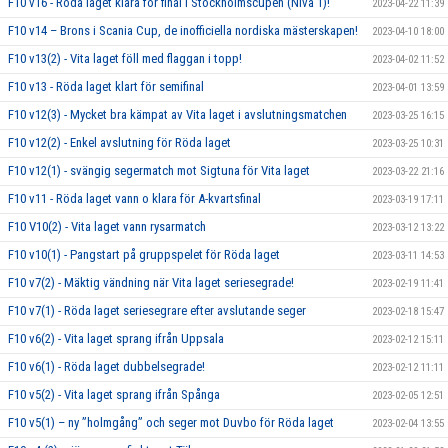
F10 v16 - Röda laget klara för final i Stockholmscupen (Nivå 1)!
2023-04-22 11:39
F10 v14 – Brons i Scania Cup, de inofficiella nordiska mästerskapen!
2023-04-10 18:00
F10 v13(2) - Vita laget föll med flaggan i topp!
2023-04-02 11:52
F10 v13 - Röda laget klart för semifinal
2023-04-01 13:59
F10 v12(3) - Mycket bra kämpat av Vita laget i avslutningsmatchen
2023-03-25 16:15
F10 v12(2) - Enkel avslutning för Röda laget
2023-03-25 10:31
F10 v12(1) - svängig segermatch mot Sigtuna för Vita laget
2023-03-22 21:16
F10 v11 - Röda laget vann o klara för A-kvartsfinal
2023-03-19 17:11
F10 V10(2) - Vita laget vann rysarmatch
2023-03-12 13:22
F10 v10(1) - Pangstart på gruppspelet för Röda laget
2023-03-11 14:53
F10 v7(2) - Mäktig vändning när Vita laget seriesegrade!
2023-02-19 11:41
F10 v7(1) - Röda laget seriesegrare efter avslutande seger
2023-02-18 15:47
F10 v6(2) - Vita laget sprang ifrån Uppsala
2023-02-12 15:11
F10 v6(1) - Röda laget dubbelsegrade!
2023-02-12 11:11
F10 v5(2) - Vita laget sprang ifrån Spånga
2023-02-05 12:51
F10 v5(1) – ny ”holmgång” och seger mot Duvbo för Röda laget
2023-02-04 13:55