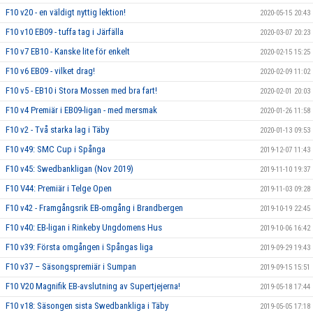
F10 v20 - en väldigt nyttig lektion!
2020-05-15 20:43
F10 v10 EB09 - tuffa tag i Järfälla
2020-03-07 20:23
F10 v7 EB10 - Kanske lite för enkelt
2020-02-15 15:25
F10 v6 EB09 - vilket drag!
2020-02-09 11:02
F10 v5 - EB10 i Stora Mossen med bra fart!
2020-02-01 20:03
F10 v4 Premiär i EB09-ligan - med mersmak
2020-01-26 11:58
F10 v2 - Två starka lag i Täby
2020-01-13 09:53
F10 v49: SMC Cup i Spånga
2019-12-07 11:43
F10 v45: Swedbankligan (Nov 2019)
2019-11-10 19:37
F10 V44: Premiär i Telge Open
2019-11-03 09:28
F10 v42 - Framgångsrik EB-omgång i Brandbergen
2019-10-19 22:45
F10 v40: EB-ligan i Rinkeby Ungdomens Hus
2019-10-06 16:42
F10 v39: Första omgången i Spångas liga
2019-09-29 19:43
F10 v37 – Säsongspremiär i Sumpan
2019-09-15 15:51
F10 V20 Magnifik EB-avslutning av Supertjejerna!
2019-05-18 17:44
F10 v18: Säsongen sista Swedbankliga i Täby
2019-05-05 17:18