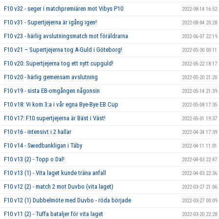
F10 v32 - seger i matchpremiären mot Vibys P10
2022-08-14 16:52
F10 v31 - Supertjejerna är igång igen!
2022-08-04 20:28
F10 v23 - härlig avslutningsmatch mot föräldrarna
2022-06-07 22:19
F10 v21 – Supertjejerna tog A-Guld i Göteborg!
2022-05-30 00:11
F10 v20: Supertjejerna tog ett nytt cupguld!
2022-05-22 18:17
F10 v20 - härlig gemensam avslutning
2022-05-20 21:20
F10 v19 - sista EB-omgången någonsin
2022-05-14 21:39
F10 v18: Vi kom 3:a i vår egna Bye-Bye EB Cup
2022-05-08 17:35
F10 v17: F10 supertjejerna är Bäst i Väst!
2022-05-01 19:37
F10 v16 - intensivt i 2 hallar
2022-04-24 17:39
F10 v14 - Swedbankligan i Täby
2022-04-11 11:01
F10 v13 (2) - Topp o Dal!
2022-04-03 22:47
F10 v13 (1) - Vita laget kunde träna anfall
2022-04-03 22:36
F10 v12 (2) - match 2 mot Duvbo (vita laget)
2022-03-27 21:06
F10 v12 (1) Dubbelmöte med Duvbo - röda började
2022-03-27 00:09
F10 v11 (2) - Tuffa bataljer för vita laget
2022-03-20 22:28