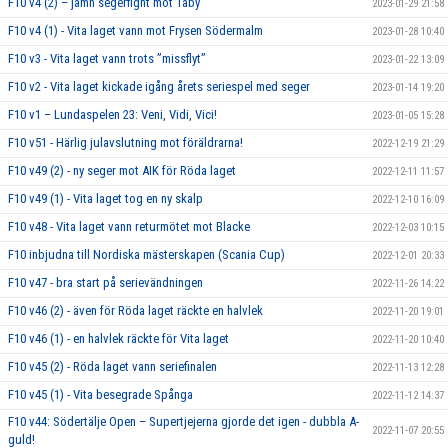
F10 v4 (2) – jämn segerfight mot Täby
2023-01-29 21:58
F10 v4 (1) - Vita laget vann mot Frysen Södermalm
2023-01-28 10:40
F10 v3 - Vita laget vann trots ”missflyt”
2023-01-22 13:09
F10 v2 - Vita laget kickade igång årets seriespel med seger
2023-01-14 19:20
F10 v1 – Lundaspelen 23: Veni, Vidi, Vici!
2023-01-05 15:28
F10 v51 - Härlig julavslutning mot föräldrarna!
2022-12-19 21:29
F10 v49 (2) - ny seger mot AIK för Röda laget
2022-12-11 11:57
F10 v49 (1) - Vita laget tog en ny skalp
2022-12-10 16:09
F10 v48 - Vita laget vann returmötet mot Blacke
2022-12-03 10:15
F10 inbjudna till Nordiska mästerskapen (Scania Cup)
2022-12-01 20:33
F10 v47 - bra start på serievändningen
2022-11-26 14:22
F10 v46 (2) - även för Röda laget räckte en halvlek
2022-11-20 19:01
F10 v46 (1) - en halvlek räckte för Vita laget
2022-11-20 10:40
F10 v45 (2) - Röda laget vann seriefinalen
2022-11-13 12:28
F10 v45 (1) - Vita besegrade Spånga
2022-11-12 14:37
F10 v44: Södertälje Open – Supertjejerna gjorde det igen - dubbla A-
2022-11-07 20:55
guld!