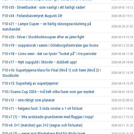
F10 v35 - Streetbasket - som vanligt i ett härligt väder!
2024-09-01 14:12
F10 v34 - Finlandsäventyret Augusti 24!
2024-08-25 19:11
F10 v21 – Lampe Cupen – en härlig säsongsavslutning på
2024-05-26 21:02
matchandet
F10 v20 - Silver i Stockholmscupen efter en jämn fight
2024-05-19 15:18
F10 v19 – soppatorsk i semin i Göteborgsfestivalen gav brons
2024-05-12 22:30
F10 v18 – Lions semi - det var tyvärr "locket på" i tre perioder
2024-05-04 17:36
F10 v17 – Nytt cupguld i Skövde – dubbelt upp!
2024-04-28 18:40
F10 v16: Supertjejerna klara för Final (Nivå 1) och Semi (Nivå 2) i
2024-04-21 14:29
Stockholm
F10 v15: Superhelg av supertjejerna!
2024-04-14 15:29
F10 i Scania Cup 2024 – två helt olika faser som gav mycket
2024-04-01 18:10
F10 v12 – inte riktigt som planerat
2024-03-25 08:32
F10 v11 – helgens facit: 3 röda vinster o 1 vit förlust
2024-03-17 19:05
F10 v7 (1) – Vita avslutade grundserien med flaggan i topp!
2024-02-17 15:14
F10 v6: 3+1 (matcher) gav 2+2 (segrar och förluster)
2024-02-11 21:22
F10 v5 (2) – seger mot Blackeberg Röd för Röda laget
2024-02-04 21:33