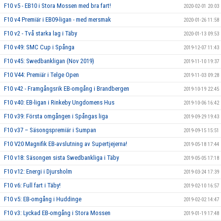
F10 v5 - EB10 i Stora Mossen med bra fart!
2020-02-01 20:03
F10 v4 Premiär i EB09-ligan - med mersmak
2020-01-26 11:58
F10 v2 - Två starka lag i Täby
2020-01-13 09:53
F10 v49: SMC Cup i Spånga
2019-12-07 11:43
F10 v45: Swedbankligan (Nov 2019)
2019-11-10 19:37
F10 V44: Premiär i Telge Open
2019-11-03 09:28
F10 v42 - Framgångsrik EB-omgång i Brandbergen
2019-10-19 22:45
F10 v40: EB-ligan i Rinkeby Ungdomens Hus
2019-10-06 16:42
F10 v39: Första omgången i Spångas liga
2019-09-29 19:43
F10 v37 – Säsongspremiär i Sumpan
2019-09-15 15:51
F10 V20 Magnifik EB-avslutning av Supertjejerna!
2019-05-18 17:44
F10 v18: Säsongen sista Swedbankliga i Täby
2019-05-05 17:18
F10 v12: Energi i Djursholm
2019-03-24 17:39
F10 v6: Full fart i Täby!
2019-02-10 16:57
F10 v5: EB-omgång i Huddinge
2019-02-02 14:47
F10 v3: Lyckad EB-omgång i Stora Mossen
2019-01-19 17:48