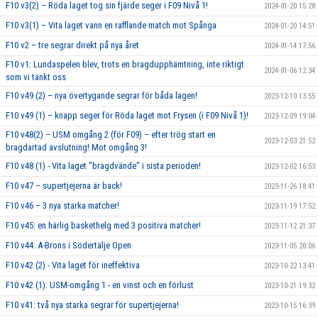
F10 v3(2) – Röda laget tog sin fjärde seger i F09 Nivå 1!
2024-01-20 15:28
F10 v3(1) – Vita laget vann en rafflande match mot Spånga
2024-01-20 14:51
F10 v2 – tre segrar direkt på nya året
2024-01-14 17:56
F10 v1: Lundaspelen blev, trots en bragdupphämtning, inte riktigt
2024-01-06 12:34
som vi tänkt oss
F10 v49 (2) – nya övertygande segrar för båda lagen!
2023-12-10 13:55
F10 v49 (1) – knapp seger för Röda laget mot Frysen (i F09 Nivå 1)!
2023-12-09 19:04
F10 v48(2) – USM omgång 2 (för F09) – efter trög start en
2023-12-03 21:52
bragdartad avslutning! Mot omgång 3!
F10 v48 (1) - Vita laget "bragdvände" i sista perioden!
2023-12-02 16:53
F10 v47 – supertjejerna är back!
2023-11-26 18:41
F10 v46 – 3 nya starka matcher!
2023-11-19 17:52
F10 v45: en härlig baskethelg med 3 positiva matcher!
2023-11-12 21:37
F10 v44: A-Brons i Södertälje Open
2023-11-05 20:06
F10 v42 (2) - Vita laget för ineffektiva
2023-10-22 13:41
F10 v42 (1): USM-omgång 1 - en vinst och en förlust
2023-10-21 19:32
F10 v41: två nya starka segrar för supertjejerna!
2023-10-15 16:39