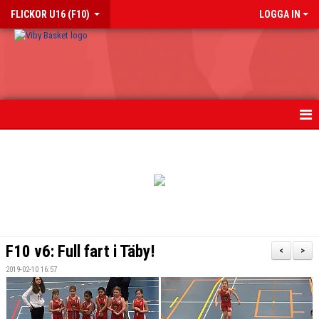
FLICKOR U16 (F10)
LOGGA IN
HEM
NYHETER
KALENDER
MATCHER
F10 v6: Full fart i Täby!
<
>
TRUPPEN
2019-02-10 16:57
BILDGALLERI 2018-2023