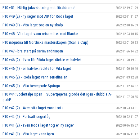
F10 v51 - Härlig julavslutning mot föräldrarna!
2022-12-19 21:29
F10 v49 (2) - ny seger mot AIK för Röda laget
2022-12-11 11:57
F10 v49 (1) - Vita laget tog en ny skalp
2022-12-10 16:09
F10 v48 - Vita laget vann returmötet mot Blacke
2022-12-03 10:15
F10 inbjudna till Nordiska mästerskapen (Scania Cup)
2022-12-01 20:33
F10 v47 - bra start på serievändningen
2022-11-26 14:22
F10 v46 (2) - även för Röda laget räckte en halvlek
2022-11-20 19:01
F10 v46 (1) - en halvlek räckte för Vita laget
2022-11-20 10:40
F10 v45 (2) - Röda laget vann seriefinalen
2022-11-13 12:28
F10 v45 (1) - Vita besegrade Spånga
2022-11-12 14:37
F10 v44: Södertälje Open – Supertjejerna gjorde det igen - dubbla A-
2022-11-07 20:55
guld!
F10 v42 (2) - Även vita laget vann trots...
2022-10-23 13:31
F10 v42 (1) - Fortsatt segertåg
2022-10-22 11:07
F10 v41 (2) - även Röda laget tog en ny seger
2022-10-16 15:57
F10 v41 (1) - Vita laget vann igen
2022-10-16 11:17