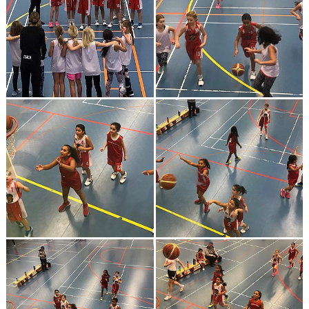
BILDGALLERI 2024 O FRAMÅT
DOKUMENT
KONTAKT
BEAT-THE-PRO
CUPRESULTAT