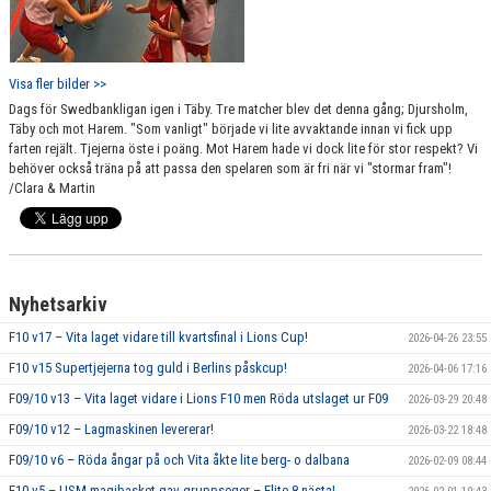
Visa fler bilder >>
Dags för Swedbankligan igen i Täby. Tre matcher blev det denna gång; Djursholm,
Täby och mot Harem. "Som vanligt" började vi lite avvaktande innan vi fick upp
farten rejält. Tjejerna öste i poäng. Mot Harem hade vi dock lite för stor respekt? Vi
behöver också träna på att passa den spelaren som är fri när vi "stormar fram"!
/Clara & Martin
Nyhetsarkiv
F10 v17 – Vita laget vidare till kvartsfinal i Lions Cup!
2026-04-26 23:55
F10 v15 Supertjejerna tog guld i Berlins påskcup!
2026-04-06 17:16
F09/10 v13 – Vita laget vidare i Lions F10 men Röda utslaget ur F09
2026-03-29 20:48
F09/10 v12 – Lagmaskinen levererar!
2026-03-22 18:48
F09/10 v6 – Röda ångar på och Vita åkte lite berg- o dalbana
2026-02-09 08:44
F10 v5 – USM magibasket gav gruppseger – Elite 8 nästa!