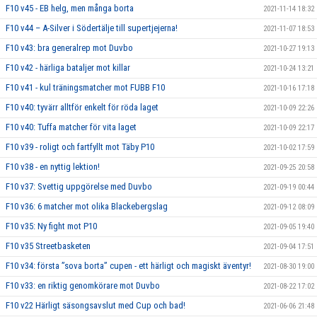
F10 v45 - EB helg, men många borta
2021-11-14 18:32
F10 v44 – A-Silver i Södertälje till supertjejerna!
2021-11-07 18:53
F10 v43: bra generalrep mot Duvbo
2021-10-27 19:13
F10 v42 - härliga bataljer mot killar
2021-10-24 13:21
F10 v41 - kul träningsmatcher mot FUBB F10
2021-10-16 17:18
F10 v40: tyvärr alltför enkelt för röda laget
2021-10-09 22:26
F10 v40: Tuffa matcher för vita laget
2021-10-09 22:17
F10 v39 - roligt och fartfyllt mot Täby P10
2021-10-02 17:59
F10 v38 - en nyttig lektion!
2021-09-25 20:58
F10 v37: Svettig uppgörelse med Duvbo
2021-09-19 00:44
F10 v36: 6 matcher mot olika Blackebergslag
2021-09-12 08:09
F10 v35: Ny fight mot P10
2021-09-05 19:40
F10 v35 Streetbasketen
2021-09-04 17:51
F10 v34: första ”sova borta” cupen - ett härligt och magiskt äventyr!
2021-08-30 19:00
F10 v33: en riktig genomkörare mot Duvbo
2021-08-22 17:02
F10 v22 Härligt säsongsavslut med Cup och bad!
2021-06-06 21:48