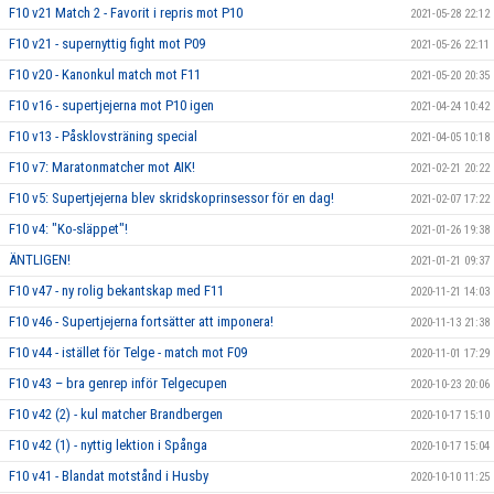
F10 v21 Match 2 - Favorit i repris mot P10
2021-05-28 22:12
F10 v21 - supernyttig fight mot P09
2021-05-26 22:11
F10 v20 - Kanonkul match mot F11
2021-05-20 20:35
F10 v16 - supertjejerna mot P10 igen
2021-04-24 10:42
F10 v13 - Påsklovsträning special
2021-04-05 10:18
F10 v7: Maratonmatcher mot AIK!
2021-02-21 20:22
F10 v5: Supertjejerna blev skridskoprinsessor för en dag!
2021-02-07 17:22
F10 v4: "Ko-släppet"!
2021-01-26 19:38
ÄNTLIGEN!
2021-01-21 09:37
F10 v47 - ny rolig bekantskap med F11
2020-11-21 14:03
F10 v46 - Supertjejerna fortsätter att imponera!
2020-11-13 21:38
F10 v44 - istället för Telge - match mot F09
2020-11-01 17:29
F10 v43 – bra genrep inför Telgecupen
2020-10-23 20:06
F10 v42 (2) - kul matcher Brandbergen
2020-10-17 15:10
F10 v42 (1) - nyttig lektion i Spånga
2020-10-17 15:04
F10 v41 - Blandat motstånd i Husby
2020-10-10 11:25