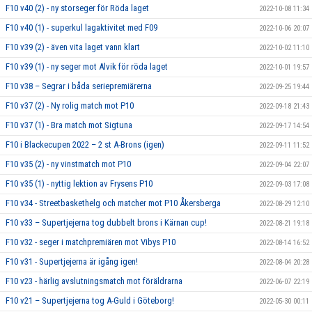
F10 v40 (2) - ny storseger för Röda laget
2022-10-08 11:34
F10 v40 (1) - superkul lagaktivitet med F09
2022-10-06 20:07
F10 v39 (2) - även vita laget vann klart
2022-10-02 11:10
F10 v39 (1) - ny seger mot Alvik för röda laget
2022-10-01 19:57
F10 v38 – Segrar i båda seriepremiärerna
2022-09-25 19:44
F10 v37 (2) - Ny rolig match mot P10
2022-09-18 21:43
F10 v37 (1) - Bra match mot Sigtuna
2022-09-17 14:54
F10 i Blackecupen 2022 – 2 st A-Brons (igen)
2022-09-11 11:52
F10 v35 (2) - ny vinstmatch mot P10
2022-09-04 22:07
F10 v35 (1) - nyttig lektion av Frysens P10
2022-09-03 17:08
F10 v34 - Streetbaskethelg och matcher mot P10 Åkersberga
2022-08-29 12:10
F10 v33 – Supertjejerna tog dubbelt brons i Kärnan cup!
2022-08-21 19:18
F10 v32 - seger i matchpremiären mot Vibys P10
2022-08-14 16:52
F10 v31 - Supertjejerna är igång igen!
2022-08-04 20:28
F10 v23 - härlig avslutningsmatch mot föräldrarna
2022-06-07 22:19
F10 v21 – Supertjejerna tog A-Guld i Göteborg!
2022-05-30 00:11