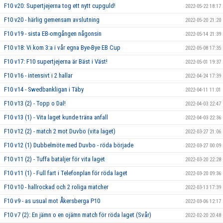
F10 v20: Supertjejerna tog ett nytt cupguld!
2022-05-22 18:17
F10 v20 - härlig gemensam avslutning
2022-05-20 21:20
F10 v19 - sista EB-omgången någonsin
2022-05-14 21:39
F10 v18: Vi kom 3:a i vår egna Bye-Bye EB Cup
2022-05-08 17:35
F10 v17: F10 supertjejerna är Bäst i Väst!
2022-05-01 19:37
F10 v16 - intensivt i 2 hallar
2022-04-24 17:39
F10 v14 - Swedbankligan i Täby
2022-04-11 11:01
F10 v13 (2) - Topp o Dal!
2022-04-03 22:47
F10 v13 (1) - Vita laget kunde träna anfall
2022-04-03 22:36
F10 v12 (2) - match 2 mot Duvbo (vita laget)
2022-03-27 21:06
F10 v12 (1) Dubbelmöte med Duvbo - röda började
2022-03-27 00:09
F10 v11 (2) - Tuffa bataljer för vita laget
2022-03-20 22:28
F10 v11 (1) - Full fart i Telefonplan för röda laget
2022-03-20 09:36
F10 v10 - hallrockad och 2 roliga matcher
2022-03-13 17:39
F10 v9 - as usual mot Åkersberga P10
2022-03-06 12:17
F10 v7 (2): En jämn o en ojämn match för röda laget (Svår)
2022-02-20 20:48