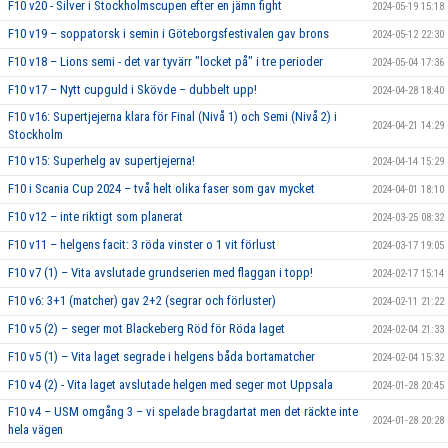
F10 v20 - Silver i Stockholmscupen efter en jämn fight
2024-05-19 15:18
F10 v19 – soppatorsk i semin i Göteborgsfestivalen gav brons
2024-05-12 22:30
F10 v18 – Lions semi - det var tyvärr "locket på" i tre perioder
2024-05-04 17:36
F10 v17 – Nytt cupguld i Skövde – dubbelt upp!
2024-04-28 18:40
F10 v16: Supertjejerna klara för Final (Nivå 1) och Semi (Nivå 2) i
2024-04-21 14:29
Stockholm
F10 v15: Superhelg av supertjejerna!
2024-04-14 15:29
F10 i Scania Cup 2024 – två helt olika faser som gav mycket
2024-04-01 18:10
F10 v12 – inte riktigt som planerat
2024-03-25 08:32
F10 v11 – helgens facit: 3 röda vinster o 1 vit förlust
2024-03-17 19:05
F10 v7 (1) – Vita avslutade grundserien med flaggan i topp!
2024-02-17 15:14
F10 v6: 3+1 (matcher) gav 2+2 (segrar och förluster)
2024-02-11 21:22
F10 v5 (2) – seger mot Blackeberg Röd för Röda laget
2024-02-04 21:33
F10 v5 (1) – Vita laget segrade i helgens båda bortamatcher
2024-02-04 15:32
F10 v4 (2) - Vita laget avslutade helgen med seger mot Uppsala
2024-01-28 20:45
F10 v4 – USM omgång 3 – vi spelade bragdartat men det räckte inte
2024-01-28 20:28
hela vägen