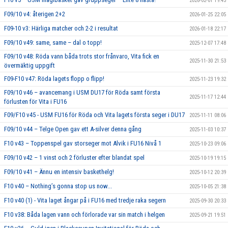
2026-02-01 19:43
F09/10 v4: återigen 2+2
2026-01-25 22:05
F09-10 v3: Härliga matcher och 2-2 i resultat
2026-01-18 22:17
F09/10 v49: same, same – dal o topp!
2025-12-07 17:48
F09/10 v48: Röda vann båda trots stor frånvaro, Vita fick en
2025-11-30 21:53
övermäktig uppgift
F09-F10 v47: Röda lagets flopp o flipp!
2025-11-23 19:32
F09/10 v46 – avancemang i USM DU17 för Röda samt första
2025-11-17 12:44
förlusten för Vita i FU16
F09/F10 v45 - USM FU16 för Röda och Vita lagets första seger i DU17
2025-11-11 08:06
F09/10 v44 – Telge Open gav ett A-silver denna gång
2025-11-03 10:37
F10 v43 – Toppenspel gav storseger mot Alvik i FU16 Nivå 1
2025-10-23 09:06
F09/10 v42 – 1 vinst och 2 förluster efter blandat spel
2025-10-19 19:15
F09/10 v41 – Ännu en intensiv baskethelg!
2025-10-12 20:39
F10 v40 – Nothing’s gonna stop us now...
2025-10-05 21:38
F10 v40 (1) - Vita laget ångar på i FU16 med tredje raka segern
2025-09-30 20:33
F10 v38: Båda lagen vann och förlorade var sin match i helgen
2025-09-21 19:51