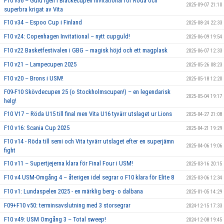
F10 v36 – Guld igen i Blackecupen Invitational för Röda och
2025-09-07 21:10
superbra krigat av Vita
F10 v34 – Espoo Cup i Finland
2025-08-24 22:33
F10 v24: Copenhagen Invitational – nytt cupguld!
2025-06-09 19:54
F10 v22 Basketfestivalen i GBG – magisk höjd och ett magplask
2025-06-07 12:33
F10 v21 – Lampecupen 2025
2025-05-26 08:23
F10 v20 – Brons i USM!
2025-05-18 12:20
F09-F10 Skövdecupen 25 (o Stockholmscupen!) – en legendarisk
2025-05-04 19:17
helg!
F10 V17 – Röda U15 till final men Vita U16 tyvärr utslaget ur Lions
2025-04-27 21:08
F10 v16: Scania Cup 2025
2025-04-21 19:29
F10 v14 - Röda till semi och Vita tyvärr utslaget efter en superjämn
2025-04-06 19:06
fight
F10 v11 – Supertjejerna klara för Final Four i USM!
2025-03-16 20:15
F10 v4 USM-Omgång 4 – återigen idel segrar o F10 klara för Elite 8
2025-03-06 12:34
F10 v1: Lundaspelen 2025 - en märklig berg- o dalbana
2025-01-05 14:29
F09+F10 v50: terminsavslutning med 3 storsegrar
2024-12-15 17:33
F10 v49: USM Omgång 3 – Total sweep!
2024-12-08 19:45