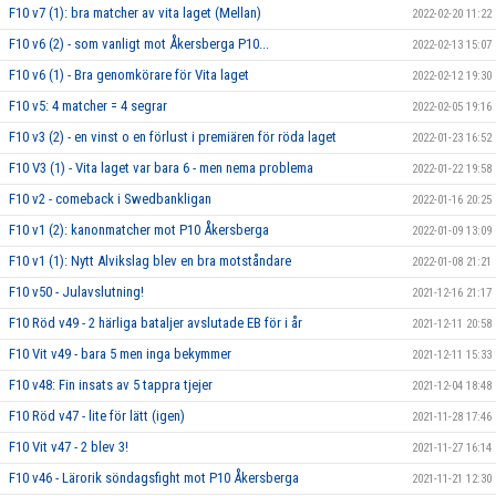
F10 v7 (1): bra matcher av vita laget (Mellan)
2022-02-20 11:22
F10 v6 (2) - som vanligt mot Åkersberga P10...
2022-02-13 15:07
F10 v6 (1) - Bra genomkörare för Vita laget
2022-02-12 19:30
F10 v5: 4 matcher = 4 segrar
2022-02-05 19:16
F10 v3 (2) - en vinst o en förlust i premiären för röda laget
2022-01-23 16:52
F10 V3 (1) - Vita laget var bara 6 - men nema problema
2022-01-22 19:58
F10 v2 - comeback i Swedbankligan
2022-01-16 20:25
F10 v1 (2): kanonmatcher mot P10 Åkersberga
2022-01-09 13:09
F10 v1 (1): Nytt Alvikslag blev en bra motståndare
2022-01-08 21:21
F10 v50 - Julavslutning!
2021-12-16 21:17
F10 Röd v49 - 2 härliga bataljer avslutade EB för i år
2021-12-11 20:58
F10 Vit v49 - bara 5 men inga bekymmer
2021-12-11 15:33
F10 v48: Fin insats av 5 tappra tjejer
2021-12-04 18:48
F10 Röd v47 - lite för lätt (igen)
2021-11-28 17:46
F10 Vit v47 - 2 blev 3!
2021-11-27 16:14
F10 v46 - Lärorik söndagsfight mot P10 Åkersberga
2021-11-21 12:30