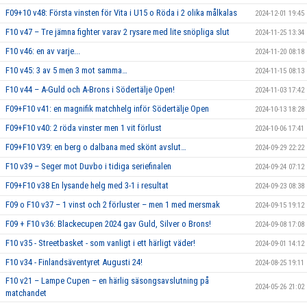
F09+10 v48: Första vinsten för Vita i U15 o Röda i 2 olika målkalas
2024-12-01 19:45
F10 v47 – Tre jämna fighter varav 2 rysare med lite snöpliga slut
2024-11-25 13:34
F10 v46: en av varje...
2024-11-20 08:18
F10 v45: 3 av 5 men 3 mot samma…
2024-11-15 08:13
F10 v44 – A-Guld och A-Brons i Södertälje Open!
2024-11-03 17:42
F09+F10 v41: en magnifik matchhelg inför Södertälje Open
2024-10-13 18:28
F09+F10 v40: 2 röda vinster men 1 vit förlust
2024-10-06 17:41
F09+F10 V39: en berg o dalbana med skönt avslut…
2024-09-29 22:22
F10 v39 – Seger mot Duvbo i tidiga seriefinalen
2024-09-24 07:12
F09+F10 v38 En lysande helg med 3-1 i resultat
2024-09-23 08:38
F09 o F10 v37 – 1 vinst och 2 förluster – men 1 med mersmak
2024-09-15 19:12
F09 + F10 v36: Blackecupen 2024 gav Guld, Silver o Brons!
2024-09-08 17:08
F10 v35 - Streetbasket - som vanligt i ett härligt väder!
2024-09-01 14:12
F10 v34 - Finlandsäventyret Augusti 24!
2024-08-25 19:11
F10 v21 – Lampe Cupen – en härlig säsongsavslutning på
2024-05-26 21:02
matchandet