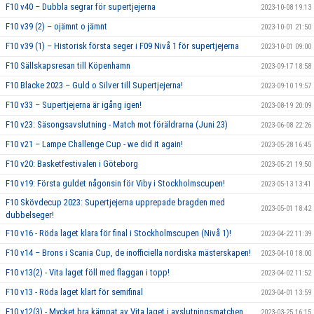
F10 v40 – Dubbla segrar för supertjejerna
2023-10-08 19:13
F10 v39 (2) – ojämnt o jämnt
2023-10-01 21:50
F10 v39 (1) – Historisk första seger i F09 Nivå 1 för supertjejerna
2023-10-01 09:00
F10 Sällskapsresan till Köpenhamn
2023-09-17 18:58
F10 Blacke 2023 – Guld o Silver till Supertjejerna!
2023-09-10 19:57
F10 v33 – Supertjejerna är igång igen!
2023-08-19 20:09
F10 v23: Säsongsavslutning - Match mot föräldrarna (Juni 23)
2023-06-08 22:26
F10 v21 – Lampe Challenge Cup - we did it again!
2023-05-28 16:45
F10 v20: Basketfestivalen i Göteborg
2023-05-21 19:50
F10 v19: Första guldet någonsin för Viby i Stockholmscupen!
2023-05-13 13:41
F10 Skövdecup 2023: Supertjejerna upprepade bragden med
2023-05-01 18:42
dubbelseger!
F10 v16 - Röda laget klara för final i Stockholmscupen (Nivå 1)!
2023-04-22 11:39
F10 v14 – Brons i Scania Cup, de inofficiella nordiska mästerskapen!
2023-04-10 18:00
F10 v13(2) - Vita laget föll med flaggan i topp!
2023-04-02 11:52
F10 v13 - Röda laget klart för semifinal
2023-04-01 13:59
F10 v12(3) - Mycket bra kämpat av Vita laget i avslutningsmatchen
2023-03-25 16:15