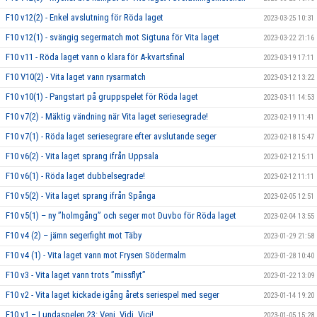
F10 v12(2) - Enkel avslutning för Röda laget
2023-03-25 10:31
F10 v12(1) - svängig segermatch mot Sigtuna för Vita laget
2023-03-22 21:16
F10 v11 - Röda laget vann o klara för A-kvartsfinal
2023-03-19 17:11
F10 V10(2) - Vita laget vann rysarmatch
2023-03-12 13:22
F10 v10(1) - Pangstart på gruppspelet för Röda laget
2023-03-11 14:53
F10 v7(2) - Mäktig vändning när Vita laget seriesegrade!
2023-02-19 11:41
F10 v7(1) - Röda laget seriesegrare efter avslutande seger
2023-02-18 15:47
F10 v6(2) - Vita laget sprang ifrån Uppsala
2023-02-12 15:11
F10 v6(1) - Röda laget dubbelsegrade!
2023-02-12 11:11
F10 v5(2) - Vita laget sprang ifrån Spånga
2023-02-05 12:51
F10 v5(1) – ny ”holmgång” och seger mot Duvbo för Röda laget
2023-02-04 13:55
F10 v4 (2) – jämn segerfight mot Täby
2023-01-29 21:58
F10 v4 (1) - Vita laget vann mot Frysen Södermalm
2023-01-28 10:40
F10 v3 - Vita laget vann trots ”missflyt”
2023-01-22 13:09
F10 v2 - Vita laget kickade igång årets seriespel med seger
2023-01-14 19:20
F10 v1 – Lundaspelen 23: Veni, Vidi, Vici!
2023-01-05 15:28