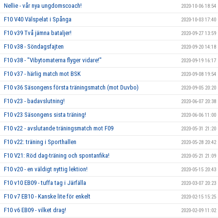
Nellie - vår nya ungdomscoach!
2020-10-06 18:54
F10 V40 Välspelat i Spånga
2020-10-03 17:40
F10 v39 Två jämna bataljer!
2020-09-27 13:59
F10 v38 - Söndagsfajten
2020-09-20 14:18
F10 v38 - "Vibytomaterna flyger vidare!"
2020-09-19 16:17
F10 v37 - härlig match mot BSK
2020-09-08 19:54
F10 v36 Säsongens första träningsmatch (mot Duvbo)
2020-09-05 20:20
F10 v23 - badavslutning!
2020-06-07 20:38
F10 v23 Säsongens sista träning!
2020-06-06 11:00
F10 v22 - avslutande träningsmatch mot F09
2020-05-31 21:20
F10 v22: träning i Sporthallen
2020-05-28 20:42
F10 V21: Röd dag-träning och spontanfika!
2020-05-21 21:09
F10 v20 - en väldigt nyttig lektion!
2020-05-15 20:43
F10 v10 EB09 - tuffa tag i Järfälla
2020-03-07 20:23
F10 v7 EB10 - Kanske lite för enkelt
2020-02-15 15:25
F10 v6 EB09 - vilket drag!
2020-02-09 11:02