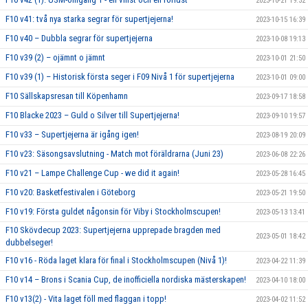
2023-10-21 19:32
F10 v41: två nya starka segrar för supertjejerna!
2023-10-15 16:39
F10 v40 – Dubbla segrar för supertjejerna
2023-10-08 19:13
F10 v39 (2) – ojämnt o jämnt
2023-10-01 21:50
F10 v39 (1) – Historisk första seger i F09 Nivå 1 för supertjejerna
2023-10-01 09:00
F10 Sällskapsresan till Köpenhamn
2023-09-17 18:58
F10 Blacke 2023 – Guld o Silver till Supertjejerna!
2023-09-10 19:57
F10 v33 – Supertjejerna är igång igen!
2023-08-19 20:09
F10 v23: Säsongsavslutning - Match mot föräldrarna (Juni 23)
2023-06-08 22:26
F10 v21 – Lampe Challenge Cup - we did it again!
2023-05-28 16:45
F10 v20: Basketfestivalen i Göteborg
2023-05-21 19:50
F10 v19: Första guldet någonsin för Viby i Stockholmscupen!
2023-05-13 13:41
F10 Skövdecup 2023: Supertjejerna upprepade bragden med
2023-05-01 18:42
dubbelseger!
F10 v16 - Röda laget klara för final i Stockholmscupen (Nivå 1)!
2023-04-22 11:39
F10 v14 – Brons i Scania Cup, de inofficiella nordiska mästerskapen!
2023-04-10 18:00
F10 v13(2) - Vita laget föll med flaggan i topp!
2023-04-02 11:52