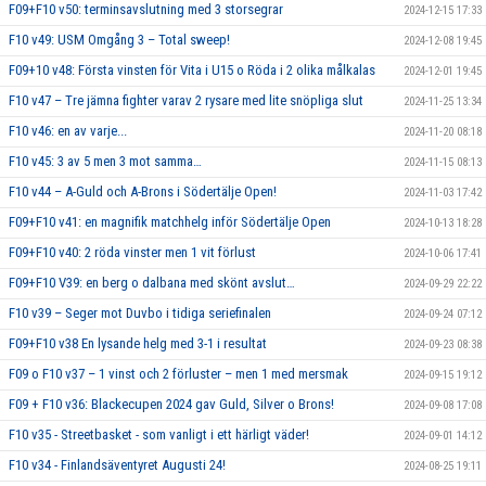
F09+F10 v50: terminsavslutning med 3 storsegrar
2024-12-15 17:33
F10 v49: USM Omgång 3 – Total sweep!
2024-12-08 19:45
F09+10 v48: Första vinsten för Vita i U15 o Röda i 2 olika målkalas
2024-12-01 19:45
F10 v47 – Tre jämna fighter varav 2 rysare med lite snöpliga slut
2024-11-25 13:34
F10 v46: en av varje...
2024-11-20 08:18
F10 v45: 3 av 5 men 3 mot samma…
2024-11-15 08:13
F10 v44 – A-Guld och A-Brons i Södertälje Open!
2024-11-03 17:42
F09+F10 v41: en magnifik matchhelg inför Södertälje Open
2024-10-13 18:28
F09+F10 v40: 2 röda vinster men 1 vit förlust
2024-10-06 17:41
F09+F10 V39: en berg o dalbana med skönt avslut…
2024-09-29 22:22
F10 v39 – Seger mot Duvbo i tidiga seriefinalen
2024-09-24 07:12
F09+F10 v38 En lysande helg med 3-1 i resultat
2024-09-23 08:38
F09 o F10 v37 – 1 vinst och 2 förluster – men 1 med mersmak
2024-09-15 19:12
F09 + F10 v36: Blackecupen 2024 gav Guld, Silver o Brons!
2024-09-08 17:08
F10 v35 - Streetbasket - som vanligt i ett härligt väder!
2024-09-01 14:12
F10 v34 - Finlandsäventyret Augusti 24!
2024-08-25 19:11