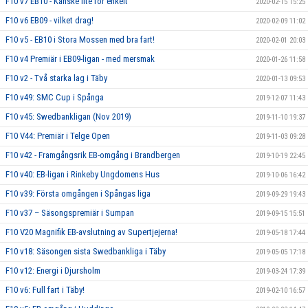
F10 v7 EB10 - Kanske lite för enkelt
2020-02-15 15:25
F10 v6 EB09 - vilket drag!
2020-02-09 11:02
F10 v5 - EB10 i Stora Mossen med bra fart!
2020-02-01 20:03
F10 v4 Premiär i EB09-ligan - med mersmak
2020-01-26 11:58
F10 v2 - Två starka lag i Täby
2020-01-13 09:53
F10 v49: SMC Cup i Spånga
2019-12-07 11:43
F10 v45: Swedbankligan (Nov 2019)
2019-11-10 19:37
F10 V44: Premiär i Telge Open
2019-11-03 09:28
F10 v42 - Framgångsrik EB-omgång i Brandbergen
2019-10-19 22:45
F10 v40: EB-ligan i Rinkeby Ungdomens Hus
2019-10-06 16:42
F10 v39: Första omgången i Spångas liga
2019-09-29 19:43
F10 v37 – Säsongspremiär i Sumpan
2019-09-15 15:51
F10 V20 Magnifik EB-avslutning av Supertjejerna!
2019-05-18 17:44
F10 v18: Säsongen sista Swedbankliga i Täby
2019-05-05 17:18
F10 v12: Energi i Djursholm
2019-03-24 17:39
F10 v6: Full fart i Täby!
2019-02-10 16:57