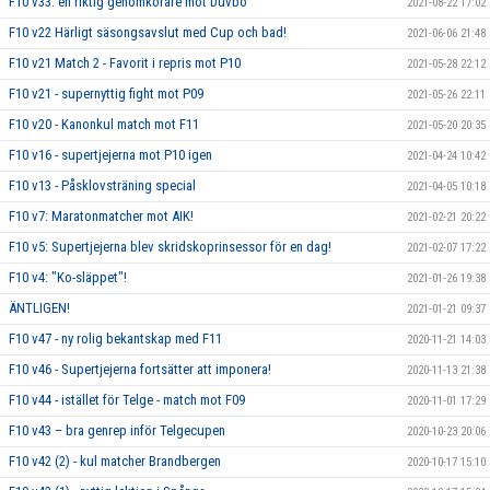
F10 v33: en riktig genomkörare mot Duvbo
2021-08-22 17:02
F10 v22 Härligt säsongsavslut med Cup och bad!
2021-06-06 21:48
F10 v21 Match 2 - Favorit i repris mot P10
2021-05-28 22:12
F10 v21 - supernyttig fight mot P09
2021-05-26 22:11
F10 v20 - Kanonkul match mot F11
2021-05-20 20:35
F10 v16 - supertjejerna mot P10 igen
2021-04-24 10:42
F10 v13 - Påsklovsträning special
2021-04-05 10:18
F10 v7: Maratonmatcher mot AIK!
2021-02-21 20:22
F10 v5: Supertjejerna blev skridskoprinsessor för en dag!
2021-02-07 17:22
F10 v4: "Ko-släppet"!
2021-01-26 19:38
ÄNTLIGEN!
2021-01-21 09:37
F10 v47 - ny rolig bekantskap med F11
2020-11-21 14:03
F10 v46 - Supertjejerna fortsätter att imponera!
2020-11-13 21:38
F10 v44 - istället för Telge - match mot F09
2020-11-01 17:29
F10 v43 – bra genrep inför Telgecupen
2020-10-23 20:06
F10 v42 (2) - kul matcher Brandbergen
2020-10-17 15:10