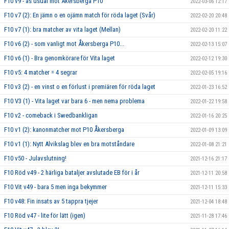
F10 v9 - as usual mot Åkersberga P10
2022-03-06 12:17
F10 v7 (2): En jämn o en ojämn match för röda laget (Svår)
2022-02-20 20:48
F10 v7 (1): bra matcher av vita laget (Mellan)
2022-02-20 11:22
F10 v6 (2) - som vanligt mot Åkersberga P10...
2022-02-13 15:07
F10 v6 (1) - Bra genomkörare för Vita laget
2022-02-12 19:30
F10 v5: 4 matcher = 4 segrar
2022-02-05 19:16
F10 v3 (2) - en vinst o en förlust i premiären för röda laget
2022-01-23 16:52
F10 V3 (1) - Vita laget var bara 6 - men nema problema
2022-01-22 19:58
F10 v2 - comeback i Swedbankligan
2022-01-16 20:25
F10 v1 (2): kanonmatcher mot P10 Åkersberga
2022-01-09 13:09
F10 v1 (1): Nytt Alvikslag blev en bra motståndare
2022-01-08 21:21
F10 v50 - Julavslutning!
2021-12-16 21:17
F10 Röd v49 - 2 härliga bataljer avslutade EB för i år
2021-12-11 20:58
F10 Vit v49 - bara 5 men inga bekymmer
2021-12-11 15:33
F10 v48: Fin insats av 5 tappra tjejer
2021-12-04 18:48
F10 Röd v47 - lite för lätt (igen)
2021-11-28 17:46