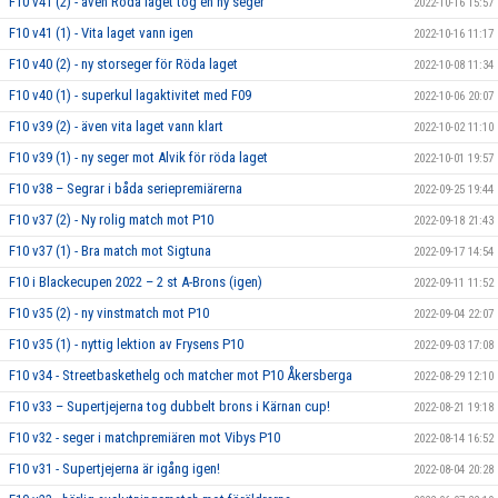
F10 v41 (2) - även Röda laget tog en ny seger
2022-10-16 15:57
F10 v41 (1) - Vita laget vann igen
2022-10-16 11:17
F10 v40 (2) - ny storseger för Röda laget
2022-10-08 11:34
F10 v40 (1) - superkul lagaktivitet med F09
2022-10-06 20:07
F10 v39 (2) - även vita laget vann klart
2022-10-02 11:10
F10 v39 (1) - ny seger mot Alvik för röda laget
2022-10-01 19:57
F10 v38 – Segrar i båda seriepremiärerna
2022-09-25 19:44
F10 v37 (2) - Ny rolig match mot P10
2022-09-18 21:43
F10 v37 (1) - Bra match mot Sigtuna
2022-09-17 14:54
F10 i Blackecupen 2022 – 2 st A-Brons (igen)
2022-09-11 11:52
F10 v35 (2) - ny vinstmatch mot P10
2022-09-04 22:07
F10 v35 (1) - nyttig lektion av Frysens P10
2022-09-03 17:08
F10 v34 - Streetbaskethelg och matcher mot P10 Åkersberga
2022-08-29 12:10
F10 v33 – Supertjejerna tog dubbelt brons i Kärnan cup!
2022-08-21 19:18
F10 v32 - seger i matchpremiären mot Vibys P10
2022-08-14 16:52
F10 v31 - Supertjejerna är igång igen!
2022-08-04 20:28