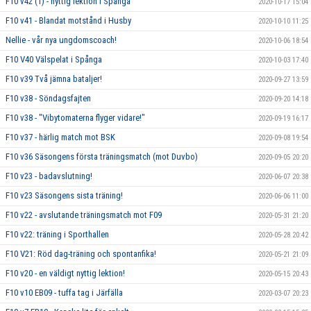
F10 v42 (1) - nyttig lektion i Spånga
2020-10-17 15:04
F10 v41 - Blandat motstånd i Husby
2020-10-10 11:25
Nellie - vår nya ungdomscoach!
2020-10-06 18:54
F10 V40 Välspelat i Spånga
2020-10-03 17:40
F10 v39 Två jämna bataljer!
2020-09-27 13:59
F10 v38 - Söndagsfajten
2020-09-20 14:18
F10 v38 - "Vibytomaterna flyger vidare!"
2020-09-19 16:17
F10 v37 - härlig match mot BSK
2020-09-08 19:54
F10 v36 Säsongens första träningsmatch (mot Duvbo)
2020-09-05 20:20
F10 v23 - badavslutning!
2020-06-07 20:38
F10 v23 Säsongens sista träning!
2020-06-06 11:00
F10 v22 - avslutande träningsmatch mot F09
2020-05-31 21:20
F10 v22: träning i Sporthallen
2020-05-28 20:42
F10 V21: Röd dag-träning och spontanfika!
2020-05-21 21:09
F10 v20 - en väldigt nyttig lektion!
2020-05-15 20:43
F10 v10 EB09 - tuffa tag i Järfälla
2020-03-07 20:23