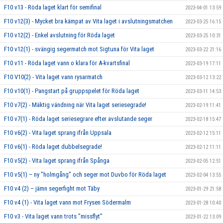
F10 v13 - Röda laget klart för semifinal
2023-04-01 13:59
F10 v12(3) - Mycket bra kämpat av Vita laget i avslutningsmatchen
2023-03-25 16:15
F10 v12(2) - Enkel avslutning för Röda laget
2023-03-25 10:31
F10 v12(1) - svängig segermatch mot Sigtuna för Vita laget
2023-03-22 21:16
F10 v11 - Röda laget vann o klara för A-kvartsfinal
2023-03-19 17:11
F10 V10(2) - Vita laget vann rysarmatch
2023-03-12 13:22
F10 v10(1) - Pangstart på gruppspelet för Röda laget
2023-03-11 14:53
F10 v7(2) - Mäktig vändning när Vita laget seriesegrade!
2023-02-19 11:41
F10 v7(1) - Röda laget seriesegrare efter avslutande seger
2023-02-18 15:47
F10 v6(2) - Vita laget sprang ifrån Uppsala
2023-02-12 15:11
F10 v6(1) - Röda laget dubbelsegrade!
2023-02-12 11:11
F10 v5(2) - Vita laget sprang ifrån Spånga
2023-02-05 12:51
F10 v5(1) – ny ”holmgång” och seger mot Duvbo för Röda laget
2023-02-04 13:55
F10 v4 (2) – jämn segerfight mot Täby
2023-01-29 21:58
F10 v4 (1) - Vita laget vann mot Frysen Södermalm
2023-01-28 10:40
F10 v3 - Vita laget vann trots ”missflyt”
2023-01-22 13:09