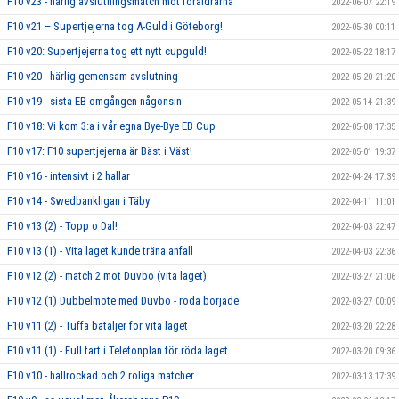
F10 v23 - härlig avslutningsmatch mot föräldrarna
2022-06-07 22:19
F10 v21 – Supertjejerna tog A-Guld i Göteborg!
2022-05-30 00:11
F10 v20: Supertjejerna tog ett nytt cupguld!
2022-05-22 18:17
F10 v20 - härlig gemensam avslutning
2022-05-20 21:20
F10 v19 - sista EB-omgången någonsin
2022-05-14 21:39
F10 v18: Vi kom 3:a i vår egna Bye-Bye EB Cup
2022-05-08 17:35
F10 v17: F10 supertjejerna är Bäst i Väst!
2022-05-01 19:37
F10 v16 - intensivt i 2 hallar
2022-04-24 17:39
F10 v14 - Swedbankligan i Täby
2022-04-11 11:01
F10 v13 (2) - Topp o Dal!
2022-04-03 22:47
F10 v13 (1) - Vita laget kunde träna anfall
2022-04-03 22:36
F10 v12 (2) - match 2 mot Duvbo (vita laget)
2022-03-27 21:06
F10 v12 (1) Dubbelmöte med Duvbo - röda började
2022-03-27 00:09
F10 v11 (2) - Tuffa bataljer för vita laget
2022-03-20 22:28
F10 v11 (1) - Full fart i Telefonplan för röda laget
2022-03-20 09:36
F10 v10 - hallrockad och 2 roliga matcher
2022-03-13 17:39