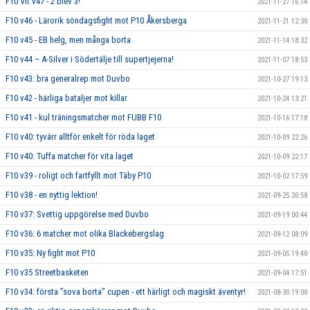
F10 Vit v47 - 2 blev 3!
2021-11-27 16:14
F10 v46 - Lärorik söndagsfight mot P10 Åkersberga
2021-11-21 12:30
F10 v45 - EB helg, men många borta
2021-11-14 18:32
F10 v44 – A-Silver i Södertälje till supertjejerna!
2021-11-07 18:53
F10 v43: bra generalrep mot Duvbo
2021-10-27 19:13
F10 v42 - härliga bataljer mot killar
2021-10-24 13:21
F10 v41 - kul träningsmatcher mot FUBB F10
2021-10-16 17:18
F10 v40: tyvärr alltför enkelt för röda laget
2021-10-09 22:26
F10 v40: Tuffa matcher för vita laget
2021-10-09 22:17
F10 v39 - roligt och fartfyllt mot Täby P10
2021-10-02 17:59
F10 v38 - en nyttig lektion!
2021-09-25 20:58
F10 v37: Svettig uppgörelse med Duvbo
2021-09-19 00:44
F10 v36: 6 matcher mot olika Blackebergslag
2021-09-12 08:09
F10 v35: Ny fight mot P10
2021-09-05 19:40
F10 v35 Streetbasketen
2021-09-04 17:51
F10 v34: första ”sova borta” cupen - ett härligt och magiskt äventyr!
2021-08-30 19:00