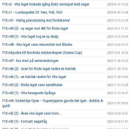
F10 v2 - Vita laget kickade igång årets seriespel med seger
2023-01-14 19:20
F10 v1 – Lundaspelen 23: Veni, Vidi, Vici!
2023-01-05 15:28
F10 v51 - Härlig julavslutning mot föräldrarna!
2022-12-19 21:29
F10 v49 (2) - ny seger mot AIK för Röda laget
2022-12-11 11:57
F10 v49 (1) - Vita laget tog en ny skalp
2022-12-10 16:09
F10 v48 - Vita laget vann returmötet mot Blacke
2022-12-03 10:15
F10 inbjudna till Nordiska mästerskapen (Scania Cup)
2022-12-01 20:33
F10 v47 - bra start på serievändningen
2022-11-26 14:22
F10 v46 (2) - även för Röda laget räckte en halvlek
2022-11-20 19:01
F10 v46 (1) - en halvlek räckte för Vita laget
2022-11-20 10:40
F10 v45 (2) - Röda laget vann seriefinalen
2022-11-13 12:28
F10 v45 (1) - Vita besegrade Spånga
2022-11-12 14:37
F10 v44: Södertälje Open – Supertjejerna gjorde det igen - dubbla A-
2022-11-07 20:55
guld!
F10 v42 (2) - Även vita laget vann trots...
2022-10-23 13:31
F10 v42 (1) - Fortsatt segertåg
2022-10-22 11:07