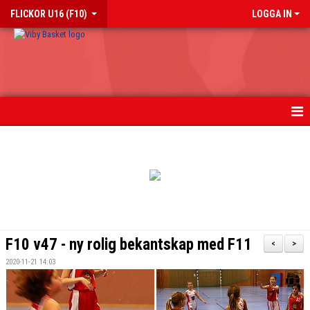
FLICKOR U16 (F10)
LOGGA IN
HEM
NYHETER
KALENDER
MATCHER
F10 v47 - ny rolig bekantskap med F11
<
>
TRUPPEN
2020-11-21 14:03
BILDGALLERI 2018-2023