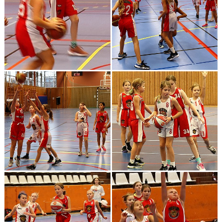
BILDGALLERI 2024 O FRAMÅT
DOKUMENT
KONTAKT
BEAT-THE-PRO
CUPRESULTAT