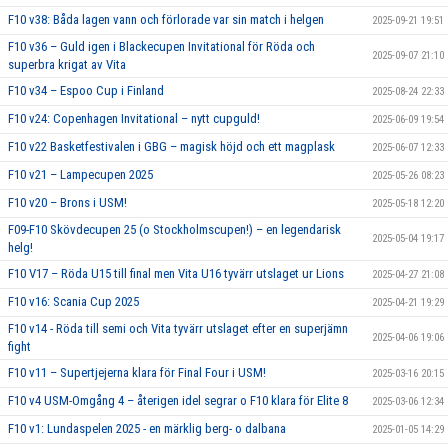
F10 v38: Båda lagen vann och förlorade var sin match i helgen
2025-09-21 19:51
F10 v36 – Guld igen i Blackecupen Invitational för Röda och
2025-09-07 21:10
superbra krigat av Vita
F10 v34 – Espoo Cup i Finland
2025-08-24 22:33
F10 v24: Copenhagen Invitational – nytt cupguld!
2025-06-09 19:54
F10 v22 Basketfestivalen i GBG – magisk höjd och ett magplask
2025-06-07 12:33
F10 v21 – Lampecupen 2025
2025-05-26 08:23
F10 v20 – Brons i USM!
2025-05-18 12:20
F09-F10 Skövdecupen 25 (o Stockholmscupen!) – en legendarisk
2025-05-04 19:17
helg!
F10 V17 – Röda U15 till final men Vita U16 tyvärr utslaget ur Lions
2025-04-27 21:08
F10 v16: Scania Cup 2025
2025-04-21 19:29
F10 v14 - Röda till semi och Vita tyvärr utslaget efter en superjämn
2025-04-06 19:06
fight
F10 v11 – Supertjejerna klara för Final Four i USM!
2025-03-16 20:15
F10 v4 USM-Omgång 4 – återigen idel segrar o F10 klara för Elite 8
2025-03-06 12:34
F10 v1: Lundaspelen 2025 - en märklig berg- o dalbana
2025-01-05 14:29