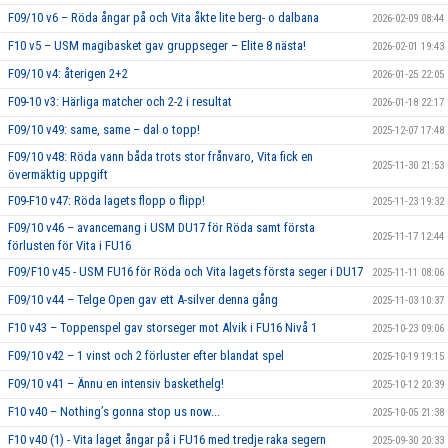
F09/10 v6 – Röda ångar på och Vita åkte lite berg- o dalbana
2026-02-09 08:44
F10 v5 – USM magibasket gav gruppseger – Elite 8 nästa!
2026-02-01 19:43
F09/10 v4: återigen 2+2
2026-01-25 22:05
F09-10 v3: Härliga matcher och 2-2 i resultat
2026-01-18 22:17
F09/10 v49: same, same – dal o topp!
2025-12-07 17:48
F09/10 v48: Röda vann båda trots stor frånvaro, Vita fick en
2025-11-30 21:53
övermäktig uppgift
F09-F10 v47: Röda lagets flopp o flipp!
2025-11-23 19:32
F09/10 v46 – avancemang i USM DU17 för Röda samt första
2025-11-17 12:44
förlusten för Vita i FU16
F09/F10 v45 - USM FU16 för Röda och Vita lagets första seger i DU17
2025-11-11 08:06
F09/10 v44 – Telge Open gav ett A-silver denna gång
2025-11-03 10:37
F10 v43 – Toppenspel gav storseger mot Alvik i FU16 Nivå 1
2025-10-23 09:06
F09/10 v42 – 1 vinst och 2 förluster efter blandat spel
2025-10-19 19:15
F09/10 v41 – Ännu en intensiv baskethelg!
2025-10-12 20:39
F10 v40 – Nothing’s gonna stop us now...
2025-10-05 21:38
F10 v40 (1) - Vita laget ångar på i FU16 med tredje raka segern
2025-09-30 20:33