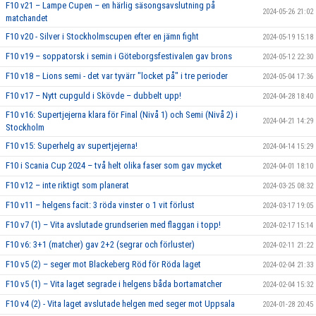
F10 v21 – Lampe Cupen – en härlig säsongsavslutning på
2024-05-26 21:02
matchandet
F10 v20 - Silver i Stockholmscupen efter en jämn fight
2024-05-19 15:18
F10 v19 – soppatorsk i semin i Göteborgsfestivalen gav brons
2024-05-12 22:30
F10 v18 – Lions semi - det var tyvärr "locket på" i tre perioder
2024-05-04 17:36
F10 v17 – Nytt cupguld i Skövde – dubbelt upp!
2024-04-28 18:40
F10 v16: Supertjejerna klara för Final (Nivå 1) och Semi (Nivå 2) i
2024-04-21 14:29
Stockholm
F10 v15: Superhelg av supertjejerna!
2024-04-14 15:29
F10 i Scania Cup 2024 – två helt olika faser som gav mycket
2024-04-01 18:10
F10 v12 – inte riktigt som planerat
2024-03-25 08:32
F10 v11 – helgens facit: 3 röda vinster o 1 vit förlust
2024-03-17 19:05
F10 v7 (1) – Vita avslutade grundserien med flaggan i topp!
2024-02-17 15:14
F10 v6: 3+1 (matcher) gav 2+2 (segrar och förluster)
2024-02-11 21:22
F10 v5 (2) – seger mot Blackeberg Röd för Röda laget
2024-02-04 21:33
F10 v5 (1) – Vita laget segrade i helgens båda bortamatcher
2024-02-04 15:32
F10 v4 (2) - Vita laget avslutade helgen med seger mot Uppsala
2024-01-28 20:45