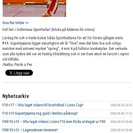
Visa fler bilder >>
Full fart i Sollentuna Sporthallar! (klicka på bilderna för större)
Lördag fm och vi hade bokat båda Sporthallarna för att för första gången möta
F11
. Supertjejerna ligger naturligtvis ett år "före" men det blev bra och roliga
matcher med extremt mycket "spring", 4 mot 4 på fullstor basketplan. Det verkade
som alla tyckte det var en festlig tillställning och vi ser fram emot en favorit i repris
vid tillfälle.
/Nellie, Patrik o Per
Nyhetsarkiv
F10 v17 – Vita laget vidare till kvartsfinal i Lions Cup!
2026-04-26 23:55
F10 v15 Supertjejerna tog guld i Berlins påskcup!
2026-04-06 17:16
F09/10 v13 – Vita laget vidare i Lions F10 men Röda utslaget ur F09
2026-03-29 20:48
F09/10 v12 – Lagmaskinen levererar!
2026-03-22 18:48