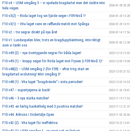
F10 v4 – USM omgång 3 – vi spelade bragdartat men det räckte inte
2024-01-28 20:28
hela vägen
F10 v3(2) – Röda laget tog sin fjärde seger i F09 Nivå 1!
2024-01-20 15:28
F10 v3(1) – Vita laget vann en rafflande match mot Spånga
2024-01-20 14:51
F10 v2 – tre segrar direkt på nya året
2024-01-14 17:56
F10 v1: Lundaspelen blev, trots en bragdupphämtning, inte riktigt
2024-01-06 12:34
som vi tänkt oss
F10 v49 (2) – nya övertygande segrar för båda lagen!
2023-12-10 13:55
F10 v49 (1) – knapp seger för Röda laget mot Frysen (i F09 Nivå 1)!
2023-12-09 19:04
F10 v48(2) – USM omgång 2 (för F09) – efter trög start en
2023-12-03 21:52
bragdartad avslutning! Mot omgång 3!
F10 v48 (1) - Vita laget "bragdvände" i sista perioden!
2023-12-02 16:53
F10 v47 – supertjejerna är back!
2023-11-26 18:41
F10 v46 – 3 nya starka matcher!
2023-11-19 17:52
F10 v45: en härlig baskethelg med 3 positiva matcher!
2023-11-12 21:37
F10 v44: A-Brons i Södertälje Open
2023-11-05 20:06
F10 v42 (2) - Vita laget för ineffektiva
2023-10-22 13:41
F10 v42 (1): USM-omgång 1 - en vinst och en förlust