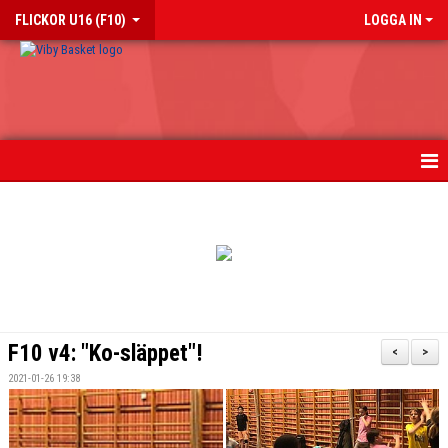
FLICKOR U16 (F10)
LOGGA IN
HEM
NYHETER
KALENDER
MATCHER
F10 v4: "Ko-släppet"!
<
>
TRUPPEN
2021-01-26 19:38
BILDGALLERI 2018-2023