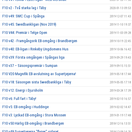
F10 v2 - Två starka lag i Täby
2020-01-13 09:53
F10 v49: SMC Cup i Spånga
2019-12-07 11:43
F10 v45: Swedbankligan (Nov 2019)
2019-11-10 19:37
F10 V44: Premiär i Telge Open
2019-11-03 09:28
F10 v42 - Framgångsrik EB-omgång i Brandbergen
2019-10-19 22:45
F10 v40: EB-ligan i Rinkeby Ungdomens Hus
2019-10-06 16:42
F10 v39: Första omgången i Spångas liga
2019-09-29 19:43
F10 v37 – Säsongspremiär i Sumpan
2019-09-15 15:51
F10 V20 Magnifik EB-avslutning av Supertjejerna!
2019-05-18 17:44
F10 v18: Säsongen sista Swedbankliga i Täby
2019-05-05 17:18
F10 v12: Energi i Djursholm
2019-03-24 17:39
F10 v6: Full fart i Täby!
2019-02-10 16:57
F10 v5: EB-omgång i Huddinge
2019-02-02 14:47
F10 v3: Lyckad EB-omgång i Stora Mossen
2019-01-19 17:48
F10 v50 Härlig EB-omgång i Brandbergen
2018-12-16 13:51
F10 v49 Supertjejerna "flyger" vidare!
2018-12-09 14:25