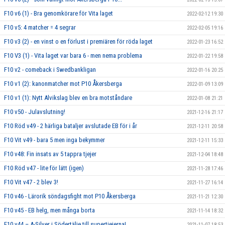
F10 v6 (1) - Bra genomkörare för Vita laget
2022-02-12 19:30
F10 v5: 4 matcher = 4 segrar
2022-02-05 19:16
F10 v3 (2) - en vinst o en förlust i premiären för röda laget
2022-01-23 16:52
F10 V3 (1) - Vita laget var bara 6 - men nema problema
2022-01-22 19:58
F10 v2 - comeback i Swedbankligan
2022-01-16 20:25
F10 v1 (2): kanonmatcher mot P10 Åkersberga
2022-01-09 13:09
F10 v1 (1): Nytt Alvikslag blev en bra motståndare
2022-01-08 21:21
F10 v50 - Julavslutning!
2021-12-16 21:17
F10 Röd v49 - 2 härliga bataljer avslutade EB för i år
2021-12-11 20:58
F10 Vit v49 - bara 5 men inga bekymmer
2021-12-11 15:33
F10 v48: Fin insats av 5 tappra tjejer
2021-12-04 18:48
F10 Röd v47 - lite för lätt (igen)
2021-11-28 17:46
F10 Vit v47 - 2 blev 3!
2021-11-27 16:14
F10 v46 - Lärorik söndagsfight mot P10 Åkersberga
2021-11-21 12:30
F10 v45 - EB helg, men många borta
2021-11-14 18:32
F10 v44 – A-Silver i Södertälje till supertjejerna!
2021-11-07 18:53