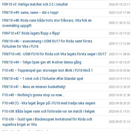
F09-10 v3: Härliga matcher och 2-2 i resultat
2026-01-18 22:17
F09/10 v49: same, same – dal o topp!
2025-12-07 17:48
F09/10 v48: Röda vann båda trots stor frånvaro, Vita fick en
2025-11-30 21:53
övermäktig uppgift
F09-F10 v47: Röda lagets flopp o flipp!
2025-11-23 19:32
F09/10 v46 – avancemang i USM DU17 för Röda samt första
2025-11-17 12:44
förlusten för Vita i FU16
F09/F10 v45 - USM FU16 för Röda och Vita lagets första seger i DU17
2025-11-11 08:06
F09/10 v44 – Telge Open gav ett A-silver denna gång
2025-11-03 10:37
F10 v43 – Toppenspel gav storseger mot Alvik i FU16 Nivå 1
2025-10-23 09:06
F09/10 v42 – 1 vinst och 2 förluster efter blandat spel
2025-10-19 19:15
F09/10 v41 – Ännu en intensiv baskethelg!
2025-10-12 20:39
F10 v40 – Nothing’s gonna stop us now...
2025-10-05 21:38
F10 v40 (1) - Vita laget ångar på i FU16 med tredje raka segern
2025-09-30 20:33
F10 v38: Båda lagen vann och förlorade var sin match i helgen
2025-09-21 19:51
F10 v36 – Guld igen i Blackecupen Invitational för Röda och
2025-09-07 21:10
superbra krigat av Vita