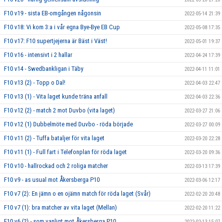
F10 v19 - sista EB-omgången någonsin
2022-05-14 21:39
F10 v18: Vi kom 3:a i vår egna Bye-Bye EB Cup
2022-05-08 17:35
F10 v17: F10 supertjejerna är Bäst i Väst!
2022-05-01 19:37
F10 v16 - intensivt i 2 hallar
2022-04-24 17:39
F10 v14 - Swedbankligan i Täby
2022-04-11 11:01
F10 v13 (2) - Topp o Dal!
2022-04-03 22:47
F10 v13 (1) - Vita laget kunde träna anfall
2022-04-03 22:36
F10 v12 (2) - match 2 mot Duvbo (vita laget)
2022-03-27 21:06
F10 v12 (1) Dubbelmöte med Duvbo - röda började
2022-03-27 00:09
F10 v11 (2) - Tuffa bataljer för vita laget
2022-03-20 22:28
F10 v11 (1) - Full fart i Telefonplan för röda laget
2022-03-20 09:36
F10 v10 - hallrockad och 2 roliga matcher
2022-03-13 17:39
F10 v9 - as usual mot Åkersberga P10
2022-03-06 12:17
F10 v7 (2): En jämn o en ojämn match för röda laget (Svår)
2022-02-20 20:48
F10 v7 (1): bra matcher av vita laget (Mellan)
2022-02-20 11:22
F10 v6 (2) - som vanligt mot Åkersberga P10...
2022-02-13 15:07