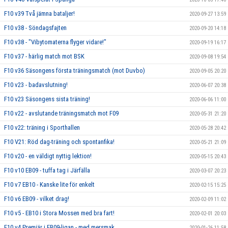
F10 v39 Två jämna bataljer!
2020-09-27 13:59
F10 v38 - Söndagsfajten
2020-09-20 14:18
F10 v38 - "Vibytomaterna flyger vidare!"
2020-09-19 16:17
F10 v37 - härlig match mot BSK
2020-09-08 19:54
F10 v36 Säsongens första träningsmatch (mot Duvbo)
2020-09-05 20:20
F10 v23 - badavslutning!
2020-06-07 20:38
F10 v23 Säsongens sista träning!
2020-06-06 11:00
F10 v22 - avslutande träningsmatch mot F09
2020-05-31 21:20
F10 v22: träning i Sporthallen
2020-05-28 20:42
F10 V21: Röd dag-träning och spontanfika!
2020-05-21 21:09
F10 v20 - en väldigt nyttig lektion!
2020-05-15 20:43
F10 v10 EB09 - tuffa tag i Järfälla
2020-03-07 20:23
F10 v7 EB10 - Kanske lite för enkelt
2020-02-15 15:25
F10 v6 EB09 - vilket drag!
2020-02-09 11:02
F10 v5 - EB10 i Stora Mossen med bra fart!
2020-02-01 20:03
F10 v4 Premiär i EB09-ligan - med mersmak
2020-01-26 11:58