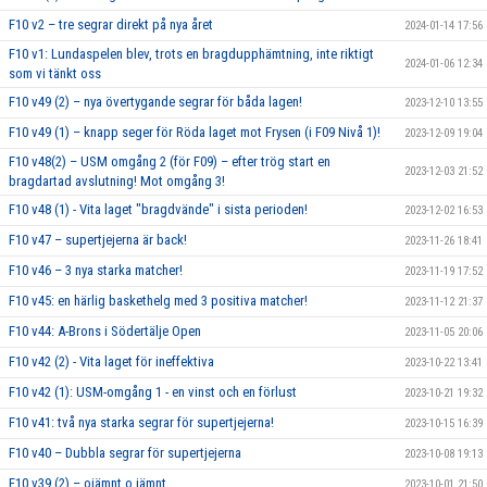
F10 v2 – tre segrar direkt på nya året
2024-01-14 17:56
F10 v1: Lundaspelen blev, trots en bragdupphämtning, inte riktigt
2024-01-06 12:34
som vi tänkt oss
F10 v49 (2) – nya övertygande segrar för båda lagen!
2023-12-10 13:55
F10 v49 (1) – knapp seger för Röda laget mot Frysen (i F09 Nivå 1)!
2023-12-09 19:04
F10 v48(2) – USM omgång 2 (för F09) – efter trög start en
2023-12-03 21:52
bragdartad avslutning! Mot omgång 3!
F10 v48 (1) - Vita laget "bragdvände" i sista perioden!
2023-12-02 16:53
F10 v47 – supertjejerna är back!
2023-11-26 18:41
F10 v46 – 3 nya starka matcher!
2023-11-19 17:52
F10 v45: en härlig baskethelg med 3 positiva matcher!
2023-11-12 21:37
F10 v44: A-Brons i Södertälje Open
2023-11-05 20:06
F10 v42 (2) - Vita laget för ineffektiva
2023-10-22 13:41
F10 v42 (1): USM-omgång 1 - en vinst och en förlust
2023-10-21 19:32
F10 v41: två nya starka segrar för supertjejerna!
2023-10-15 16:39
F10 v40 – Dubbla segrar för supertjejerna
2023-10-08 19:13
F10 v39 (2) – ojämnt o jämnt
2023-10-01 21:50