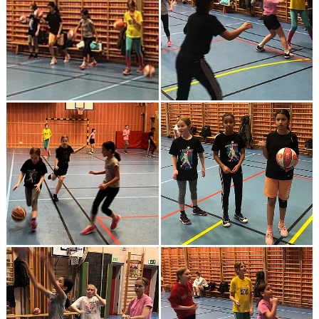
BILDGALLERI 2024 O FRAMÅT
DOKUMENT
KONTAKT
BEAT-THE-PRO
CUPRESULTAT