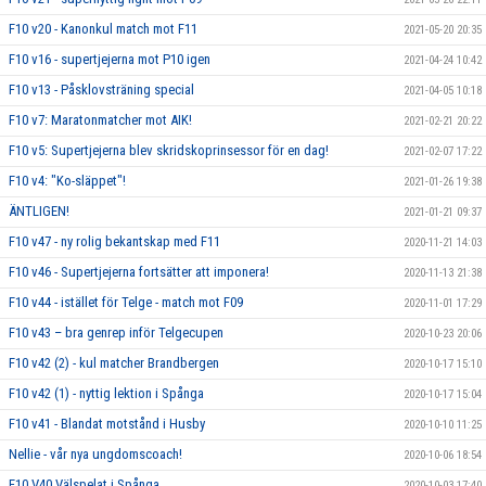
F10 v20 - Kanonkul match mot F11
2021-05-20 20:35
F10 v16 - supertjejerna mot P10 igen
2021-04-24 10:42
F10 v13 - Påsklovsträning special
2021-04-05 10:18
F10 v7: Maratonmatcher mot AIK!
2021-02-21 20:22
F10 v5: Supertjejerna blev skridskoprinsessor för en dag!
2021-02-07 17:22
F10 v4: "Ko-släppet"!
2021-01-26 19:38
ÄNTLIGEN!
2021-01-21 09:37
F10 v47 - ny rolig bekantskap med F11
2020-11-21 14:03
F10 v46 - Supertjejerna fortsätter att imponera!
2020-11-13 21:38
F10 v44 - istället för Telge - match mot F09
2020-11-01 17:29
F10 v43 – bra genrep inför Telgecupen
2020-10-23 20:06
F10 v42 (2) - kul matcher Brandbergen
2020-10-17 15:10
F10 v42 (1) - nyttig lektion i Spånga
2020-10-17 15:04
F10 v41 - Blandat motstånd i Husby
2020-10-10 11:25
Nellie - vår nya ungdomscoach!
2020-10-06 18:54
F10 V40 Välspelat i Spånga
2020-10-03 17:40