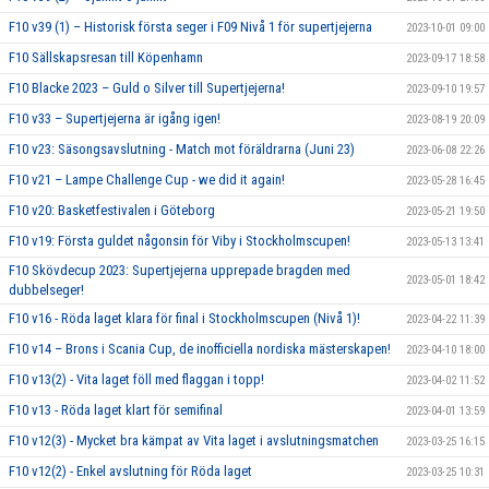
F10 v39 (1) – Historisk första seger i F09 Nivå 1 för supertjejerna
2023-10-01 09:00
F10 Sällskapsresan till Köpenhamn
2023-09-17 18:58
F10 Blacke 2023 – Guld o Silver till Supertjejerna!
2023-09-10 19:57
F10 v33 – Supertjejerna är igång igen!
2023-08-19 20:09
F10 v23: Säsongsavslutning - Match mot föräldrarna (Juni 23)
2023-06-08 22:26
F10 v21 – Lampe Challenge Cup - we did it again!
2023-05-28 16:45
F10 v20: Basketfestivalen i Göteborg
2023-05-21 19:50
F10 v19: Första guldet någonsin för Viby i Stockholmscupen!
2023-05-13 13:41
F10 Skövdecup 2023: Supertjejerna upprepade bragden med
2023-05-01 18:42
dubbelseger!
F10 v16 - Röda laget klara för final i Stockholmscupen (Nivå 1)!
2023-04-22 11:39
F10 v14 – Brons i Scania Cup, de inofficiella nordiska mästerskapen!
2023-04-10 18:00
F10 v13(2) - Vita laget föll med flaggan i topp!
2023-04-02 11:52
F10 v13 - Röda laget klart för semifinal
2023-04-01 13:59
F10 v12(3) - Mycket bra kämpat av Vita laget i avslutningsmatchen
2023-03-25 16:15
F10 v12(2) - Enkel avslutning för Röda laget
2023-03-25 10:31