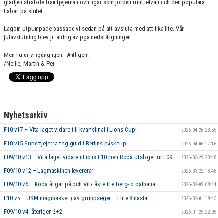
glädjen strålade från tjejerna i övningar som jorden runt, elvan och den populära
Laban på slutet.
Lagom utpumpade passade vi sedan på att avsluta med att fika lite. Vår
julavslutning blev ju aldrig av pga nedstängningen.
Men nu är vi igång igen - Äntligen!
/Nellie, Martin & Per
Nyhetsarkiv
F10 v17 – Vita laget vidare till kvartsfinal i Lions Cup!
2026-04-26 23:55
F10 v15 Supertjejerna tog guld i Berlins påskcup!
2026-04-06 17:16
F09/10 v13 – Vita laget vidare i Lions F10 men Röda utslaget ur F09
2026-03-29 20:48
F09/10 v12 – Lagmaskinen levererar!
2026-03-22 18:48
F09/10 v6 – Röda ångar på och Vita åkte lite berg- o dalbana
2026-02-09 08:44
F10 v5 – USM magibasket gav gruppseger – Elite 8 nästa!
2026-02-01 19:43
F09/10 v4: återigen 2+2
2026-01-25 22:05