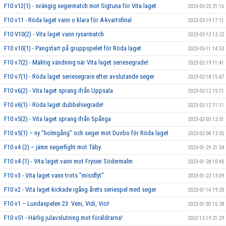
F10 v12(1) - svängig segermatch mot Sigtuna för Vita laget
2023-03-22 21:16
F10 v11 - Röda laget vann o klara för A-kvartsfinal
2023-03-19 17:11
F10 V10(2) - Vita laget vann rysarmatch
2023-03-12 13:22
F10 v10(1) - Pangstart på gruppspelet för Röda laget
2023-03-11 14:53
F10 v7(2) - Mäktig vändning när Vita laget seriesegrade!
2023-02-19 11:41
F10 v7(1) - Röda laget seriesegrare efter avslutande seger
2023-02-18 15:47
F10 v6(2) - Vita laget sprang ifrån Uppsala
2023-02-12 15:11
F10 v6(1) - Röda laget dubbelsegrade!
2023-02-12 11:11
F10 v5(2) - Vita laget sprang ifrån Spånga
2023-02-05 12:51
F10 v5(1) – ny ”holmgång” och seger mot Duvbo för Röda laget
2023-02-04 13:55
F10 v4 (2) – jämn segerfight mot Täby
2023-01-29 21:58
F10 v4 (1) - Vita laget vann mot Frysen Södermalm
2023-01-28 10:40
F10 v3 - Vita laget vann trots ”missflyt”
2023-01-22 13:09
F10 v2 - Vita laget kickade igång årets seriespel med seger
2023-01-14 19:20
F10 v1 – Lundaspelen 23: Veni, Vidi, Vici!
2023-01-05 15:28
F10 v51 - Härlig julavslutning mot föräldrarna!
2022-12-19 21:29