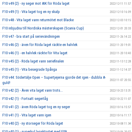
F10 v49 (2) - ny seger mot AIK för Röda laget
2022-12-11 11:57
F10 v49 (1) - Vita laget tog en ny skalp
2022-12-10 16:09
F10 v48 - Vita laget vann returmötet mot Blacke
2022-12-03 10:15
F10 inbjudna till Nordiska mästerskapen (Scania Cup)
2022-12-01 20:33
F10 v47 - bra start på serievändningen
2022-11-26 14:22
F10 v46 (2) - även för Röda laget räckte en halvlek
2022-11-20 19:01
F10 v46 (1) - en halvlek räckte för Vita laget
2022-11-20 10:40
F10 v45 (2) - Röda laget vann seriefinalen
2022-11-13 12:28
F10 v45 (1) - Vita besegrade Spånga
2022-11-12 14:37
F10 v44: Södertälje Open – Supertjejerna gjorde det igen - dubbla A-
2022-11-07 20:55
guld!
F10 v42 (2) - Även vita laget vann trots...
2022-10-23 13:31
F10 v42 (1) - Fortsatt segertåg
2022-10-22 11:07
F10 v41 (2) - även Röda laget tog en ny seger
2022-10-16 15:57
F10 v41 (1) - Vita laget vann igen
2022-10-16 11:17
F10 v40 (2) - ny storseger för Röda laget
2022-10-08 11:34
F10 v40 (1) - superkul lagaktivitet med F09
2022-10-06 20:07