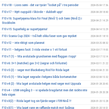
F10 v18 – Lions semi - det var tyvärr "locket på" i tre perioder
2024-05-04 17:36
F10 v17 – Nytt cupguld i Skövde – dubbelt upp!
2024-04-28 18:40
F10 v16: Supertjejerna klara för Final (Nivå 1) och Semi (Nivå 2) i
2024-04-21 14:29
Stockholm
F10 v15: Superhelg av supertjejerna!
2024-04-14 15:29
F10 i Scania Cup 2024 – två helt olika faser som gav mycket
2024-04-01 18:10
F10 v12 – inte riktigt som planerat
2024-03-25 08:32
F10 v11 – helgens facit: 3 röda vinster o 1 vit förlust
2024-03-17 19:05
F10 v7 (1) – Vita avslutade grundserien med flaggan i topp!
2024-02-17 15:14
F10 v6: 3+1 (matcher) gav 2+2 (segrar och förluster)
2024-02-11 21:22
F10 v5 (2) – seger mot Blackeberg Röd för Röda laget
2024-02-04 21:33
F10 v5 (1) – Vita laget segrade i helgens båda bortamatcher
2024-02-04 15:32
F10 v4 (2) - Vita laget avslutade helgen med seger mot Uppsala
2024-01-28 20:45
F10 v4 – USM omgång 3 – vi spelade bragdartat men det räckte inte
2024-01-28 20:28
hela vägen
F10 v3(2) – Röda laget tog sin fjärde seger i F09 Nivå 1!
2024-01-20 15:28
F10 v3(1) – Vita laget vann en rafflande match mot Spånga
2024-01-20 14:51