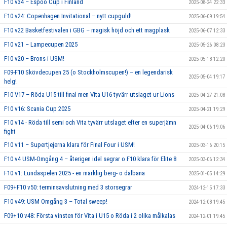
F10 v34 – Espoo Cup i Finland
2025-08-24 22:33
F10 v24: Copenhagen Invitational – nytt cupguld!
2025-06-09 19:54
F10 v22 Basketfestivalen i GBG – magisk höjd och ett magplask
2025-06-07 12:33
F10 v21 – Lampecupen 2025
2025-05-26 08:23
F10 v20 – Brons i USM!
2025-05-18 12:20
F09-F10 Skövdecupen 25 (o Stockholmscupen!) – en legendarisk
2025-05-04 19:17
helg!
F10 V17 – Röda U15 till final men Vita U16 tyvärr utslaget ur Lions
2025-04-27 21:08
F10 v16: Scania Cup 2025
2025-04-21 19:29
F10 v14 - Röda till semi och Vita tyvärr utslaget efter en superjämn
2025-04-06 19:06
fight
F10 v11 – Supertjejerna klara för Final Four i USM!
2025-03-16 20:15
F10 v4 USM-Omgång 4 – återigen idel segrar o F10 klara för Elite 8
2025-03-06 12:34
F10 v1: Lundaspelen 2025 - en märklig berg- o dalbana
2025-01-05 14:29
F09+F10 v50: terminsavslutning med 3 storsegrar
2024-12-15 17:33
F10 v49: USM Omgång 3 – Total sweep!
2024-12-08 19:45
F09+10 v48: Första vinsten för Vita i U15 o Röda i 2 olika målkalas
2024-12-01 19:45