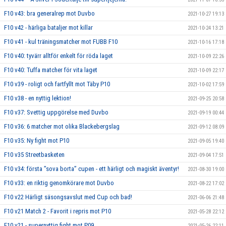
F10 v43: bra generalrep mot Duvbo
2021-10-27 19:13
F10 v42 - härliga bataljer mot killar
2021-10-24 13:21
F10 v41 - kul träningsmatcher mot FUBB F10
2021-10-16 17:18
F10 v40: tyvärr alltför enkelt för röda laget
2021-10-09 22:26
F10 v40: Tuffa matcher för vita laget
2021-10-09 22:17
F10 v39 - roligt och fartfyllt mot Täby P10
2021-10-02 17:59
F10 v38 - en nyttig lektion!
2021-09-25 20:58
F10 v37: Svettig uppgörelse med Duvbo
2021-09-19 00:44
F10 v36: 6 matcher mot olika Blackebergslag
2021-09-12 08:09
F10 v35: Ny fight mot P10
2021-09-05 19:40
F10 v35 Streetbasketen
2021-09-04 17:51
F10 v34: första ”sova borta” cupen - ett härligt och magiskt äventyr!
2021-08-30 19:00
F10 v33: en riktig genomkörare mot Duvbo
2021-08-22 17:02
F10 v22 Härligt säsongsavslut med Cup och bad!
2021-06-06 21:48
F10 v21 Match 2 - Favorit i repris mot P10
2021-05-28 22:12
F10 v21 - supernyttig fight mot P09
2021-05-26 22:11