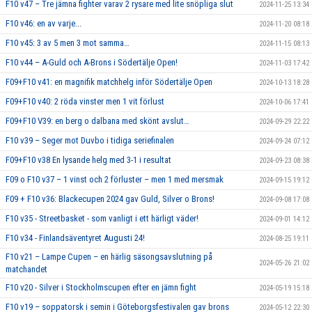
F10 v47 – Tre jämna fighter varav 2 rysare med lite snöpliga slut
2024-11-25 13:34
F10 v46: en av varje...
2024-11-20 08:18
F10 v45: 3 av 5 men 3 mot samma…
2024-11-15 08:13
F10 v44 – A-Guld och A-Brons i Södertälje Open!
2024-11-03 17:42
F09+F10 v41: en magnifik matchhelg inför Södertälje Open
2024-10-13 18:28
F09+F10 v40: 2 röda vinster men 1 vit förlust
2024-10-06 17:41
F09+F10 V39: en berg o dalbana med skönt avslut…
2024-09-29 22:22
F10 v39 – Seger mot Duvbo i tidiga seriefinalen
2024-09-24 07:12
F09+F10 v38 En lysande helg med 3-1 i resultat
2024-09-23 08:38
F09 o F10 v37 – 1 vinst och 2 förluster – men 1 med mersmak
2024-09-15 19:12
F09 + F10 v36: Blackecupen 2024 gav Guld, Silver o Brons!
2024-09-08 17:08
F10 v35 - Streetbasket - som vanligt i ett härligt väder!
2024-09-01 14:12
F10 v34 - Finlandsäventyret Augusti 24!
2024-08-25 19:11
F10 v21 – Lampe Cupen – en härlig säsongsavslutning på
2024-05-26 21:02
matchandet
F10 v20 - Silver i Stockholmscupen efter en jämn fight
2024-05-19 15:18
F10 v19 – soppatorsk i semin i Göteborgsfestivalen gav brons
2024-05-12 22:30