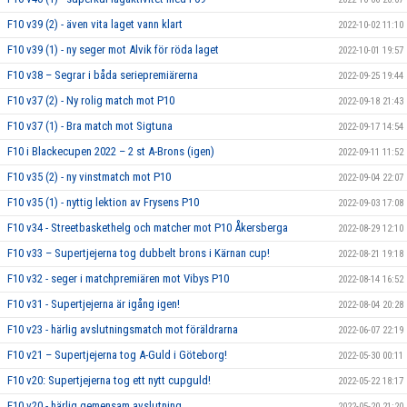
F10 v39 (2) - även vita laget vann klart
2022-10-02 11:10
F10 v39 (1) - ny seger mot Alvik för röda laget
2022-10-01 19:57
F10 v38 – Segrar i båda seriepremiärerna
2022-09-25 19:44
F10 v37 (2) - Ny rolig match mot P10
2022-09-18 21:43
F10 v37 (1) - Bra match mot Sigtuna
2022-09-17 14:54
F10 i Blackecupen 2022 – 2 st A-Brons (igen)
2022-09-11 11:52
F10 v35 (2) - ny vinstmatch mot P10
2022-09-04 22:07
F10 v35 (1) - nyttig lektion av Frysens P10
2022-09-03 17:08
F10 v34 - Streetbaskethelg och matcher mot P10 Åkersberga
2022-08-29 12:10
F10 v33 – Supertjejerna tog dubbelt brons i Kärnan cup!
2022-08-21 19:18
F10 v32 - seger i matchpremiären mot Vibys P10
2022-08-14 16:52
F10 v31 - Supertjejerna är igång igen!
2022-08-04 20:28
F10 v23 - härlig avslutningsmatch mot föräldrarna
2022-06-07 22:19
F10 v21 – Supertjejerna tog A-Guld i Göteborg!
2022-05-30 00:11
F10 v20: Supertjejerna tog ett nytt cupguld!
2022-05-22 18:17
F10 v20 - härlig gemensam avslutning
2022-05-20 21:20