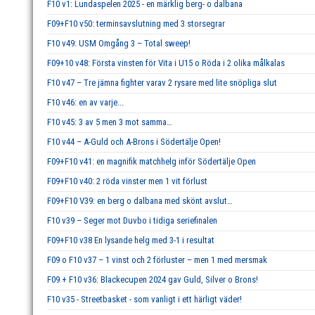
F10 v1: Lundaspelen 2025 - en märklig berg- o dalbana
F09+F10 v50: terminsavslutning med 3 storsegrar
F10 v49: USM Omgång 3 – Total sweep!
F09+10 v48: Första vinsten för Vita i U15 o Röda i 2 olika målkalas
F10 v47 – Tre jämna fighter varav 2 rysare med lite snöpliga slut
F10 v46: en av varje...
F10 v45: 3 av 5 men 3 mot samma…
F10 v44 – A-Guld och A-Brons i Södertälje Open!
F09+F10 v41: en magnifik matchhelg inför Södertälje Open
F09+F10 v40: 2 röda vinster men 1 vit förlust
F09+F10 V39: en berg o dalbana med skönt avslut…
F10 v39 – Seger mot Duvbo i tidiga seriefinalen
F09+F10 v38 En lysande helg med 3-1 i resultat
F09 o F10 v37 – 1 vinst och 2 förluster – men 1 med mersmak
F09 + F10 v36: Blackecupen 2024 gav Guld, Silver o Brons!
F10 v35 - Streetbasket - som vanligt i ett härligt väder!