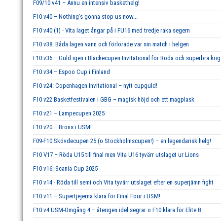
F09/10 v41 – Ännu en intensiv baskethelg!
F10 v40 – Nothing’s gonna stop us now...
F10 v40 (1) - Vita laget ångar på i FU16 med tredje raka segern
F10 v38: Båda lagen vann och förlorade var sin match i helgen
F10 v36 – Guld igen i Blackecupen Invitational för Röda och superbra krig
F10 v34 – Espoo Cup i Finland
F10 v24: Copenhagen Invitational – nytt cupguld!
F10 v22 Basketfestivalen i GBG – magisk höjd och ett magplask
F10 v21 – Lampecupen 2025
F10 v20 – Brons i USM!
F09-F10 Skövdecupen 25 (o Stockholmscupen!) – en legendarisk helg!
F10 V17 – Röda U15 till final men Vita U16 tyvärr utslaget ur Lions
F10 v16: Scania Cup 2025
F10 v14 - Röda till semi och Vita tyvärr utslaget efter en superjämn fight
F10 v11 – Supertjejerna klara för Final Four i USM!
F10 v4 USM-Omgång 4 – återigen idel segrar o F10 klara för Elite 8