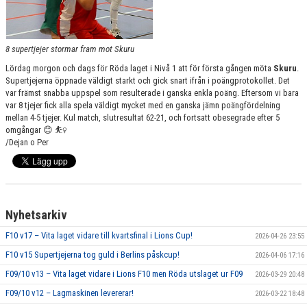
8 supertjejer stormar fram mot Skuru
Lördag morgon och dags för Röda laget i Nivå 1 att för första gången möta
Skuru
.
Supertjejerna öppnade väldigt starkt och gick snart ifrån i poängprotokollet. Det
var främst snabba uppspel som resulterade i ganska enkla poäng. Eftersom vi bara
var 8 tjejer fick alla spela väldigt mycket med en ganska jämn poängfördelning
mellan 4-5 tjejer. Kul match, slutresultat 62-21, och fortsatt obesegrade efter 5
omgångar 😊
​⛹️‍♀️
/Dejan o Per​
Nyhetsarkiv
F10 v17 – Vita laget vidare till kvartsfinal i Lions Cup!
2026-04-26 23:55
F10 v15 Supertjejerna tog guld i Berlins påskcup!
2026-04-06 17:16
F09/10 v13 – Vita laget vidare i Lions F10 men Röda utslaget ur F09
2026-03-29 20:48
F09/10 v12 – Lagmaskinen levererar!
2026-03-22 18:48