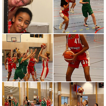
BILDGALLERI 2024 O FRAMÅT
DOKUMENT
KONTAKT
BEAT-THE-PRO
CUPRESULTAT