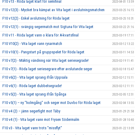
F10 v13 - Röda laget klart för semifinal
2023-04-01 13:59
F10 v12(3) - Mycket bra kämpat av Vita laget i avslutningsmatchen
2023-03-25 16:15
F10 v12(2) - Enkel avslutning för Röda laget
2023-03-25 10:31
F10 v12(1) - svängig segermatch mot Sigtuna för Vita laget
2023-03-22 21:16
F10 v11 - Röda laget vann o klara för A-kvartsfinal
2023-03-19 17:11
F10 V10(2) - Vita laget vann rysarmatch
2023-03-12 13:22
F10 v10(1) - Pangstart på gruppspelet för Röda laget
2023-03-11 14:53
F10 v7(2) - Mäktig vändning när Vita laget seriesegrade!
2023-02-19 11:41
F10 v7(1) - Röda laget seriesegrare efter avslutande seger
2023-02-18 15:47
F10 v6(2) - Vita laget sprang ifrån Uppsala
2023-02-12 15:11
F10 v6(1) - Röda laget dubbelsegrade!
2023-02-12 11:11
F10 v5(2) - Vita laget sprang ifrån Spånga
2023-02-05 12:51
F10 v5(1) – ny ”holmgång” och seger mot Duvbo för Röda laget
2023-02-04 13:55
F10 v4 (2) – jämn segerfight mot Täby
2023-01-29 21:58
F10 v4 (1) - Vita laget vann mot Frysen Södermalm
2023-01-28 10:40
F10 v3 - Vita laget vann trots ”missflyt”
2023-01-22 13:09