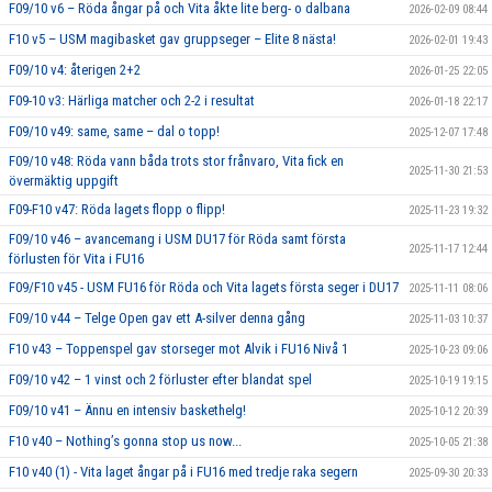
F09/10 v6 – Röda ångar på och Vita åkte lite berg- o dalbana
2026-02-09 08:44
F10 v5 – USM magibasket gav gruppseger – Elite 8 nästa!
2026-02-01 19:43
F09/10 v4: återigen 2+2
2026-01-25 22:05
F09-10 v3: Härliga matcher och 2-2 i resultat
2026-01-18 22:17
F09/10 v49: same, same – dal o topp!
2025-12-07 17:48
F09/10 v48: Röda vann båda trots stor frånvaro, Vita fick en
2025-11-30 21:53
övermäktig uppgift
F09-F10 v47: Röda lagets flopp o flipp!
2025-11-23 19:32
F09/10 v46 – avancemang i USM DU17 för Röda samt första
2025-11-17 12:44
förlusten för Vita i FU16
F09/F10 v45 - USM FU16 för Röda och Vita lagets första seger i DU17
2025-11-11 08:06
F09/10 v44 – Telge Open gav ett A-silver denna gång
2025-11-03 10:37
F10 v43 – Toppenspel gav storseger mot Alvik i FU16 Nivå 1
2025-10-23 09:06
F09/10 v42 – 1 vinst och 2 förluster efter blandat spel
2025-10-19 19:15
F09/10 v41 – Ännu en intensiv baskethelg!
2025-10-12 20:39
F10 v40 – Nothing’s gonna stop us now...
2025-10-05 21:38
F10 v40 (1) - Vita laget ångar på i FU16 med tredje raka segern
2025-09-30 20:33