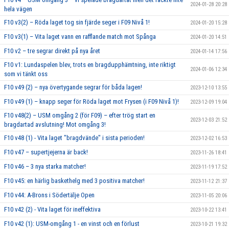
2024-01-28 20:28
hela vägen
F10 v3(2) – Röda laget tog sin fjärde seger i F09 Nivå 1!
2024-01-20 15:28
F10 v3(1) – Vita laget vann en rafflande match mot Spånga
2024-01-20 14:51
F10 v2 – tre segrar direkt på nya året
2024-01-14 17:56
F10 v1: Lundaspelen blev, trots en bragdupphämtning, inte riktigt
2024-01-06 12:34
som vi tänkt oss
F10 v49 (2) – nya övertygande segrar för båda lagen!
2023-12-10 13:55
F10 v49 (1) – knapp seger för Röda laget mot Frysen (i F09 Nivå 1)!
2023-12-09 19:04
F10 v48(2) – USM omgång 2 (för F09) – efter trög start en
2023-12-03 21:52
bragdartad avslutning! Mot omgång 3!
F10 v48 (1) - Vita laget "bragdvände" i sista perioden!
2023-12-02 16:53
F10 v47 – supertjejerna är back!
2023-11-26 18:41
F10 v46 – 3 nya starka matcher!
2023-11-19 17:52
F10 v45: en härlig baskethelg med 3 positiva matcher!
2023-11-12 21:37
F10 v44: A-Brons i Södertälje Open
2023-11-05 20:06
F10 v42 (2) - Vita laget för ineffektiva
2023-10-22 13:41
F10 v42 (1): USM-omgång 1 - en vinst och en förlust
2023-10-21 19:32