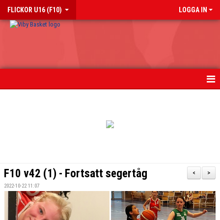
FLICKOR U16 (F10)
LOGGA IN
HEM
NYHETER
KALENDER
MATCHER
F10 v42 (1) - Fortsatt segertåg
<
>
TRUPPEN
2022-10-22 11:07
BILDGALLERI 2018-2023