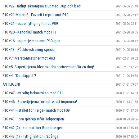
F10 v22 Härligt säsongsavslut med Cup och bad!
2021-06-06 21:48
F10 v21 Match 2 - Favorit i repris mot P10
2021-05-28 22:12
F10 v21 - supernyttig fight mot P09
2021-05-26 22:11
F10 v20 - Kanonkul match mot F11
2021-05-20 20:35
F10 v16 - supertjejerna mot P10 igen
2021-04-24 10:42
F10 v13 - Påsklovsträning special
2021-04-05 10:18
F10 v7: Maratonmatcher mot AIK!
2021-02-21 20:22
F10 v5: Supertjejerna blev skridskoprinsessor för en dag!
2021-02-07 17:22
F10 v4: "Ko-släppet"!
2021-01-26 19:38
ÄNTLIGEN!
2021-01-21 09:37
F10 v47 - ny rolig bekantskap med F11
2020-11-21 14:03
F10 v46 - Supertjejerna fortsätter att imponera!
2020-11-13 21:38
F10 v44 - istället för Telge - match mot F09
2020-11-01 17:29
F10 v43 – bra genrep inför Telgecupen
2020-10-23 20:06
F10 v42 (2) - kul matcher Brandbergen
2020-10-17 15:10
F10 v42 (1) - nyttig lektion i Spånga
2020-10-17 15:04