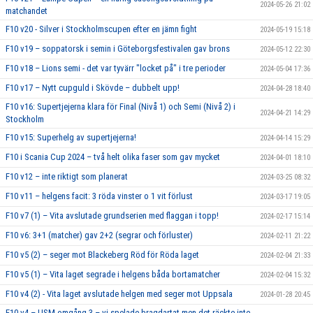
2024-05-26 21:02
matchandet
F10 v20 - Silver i Stockholmscupen efter en jämn fight
2024-05-19 15:18
F10 v19 – soppatorsk i semin i Göteborgsfestivalen gav brons
2024-05-12 22:30
F10 v18 – Lions semi - det var tyvärr "locket på" i tre perioder
2024-05-04 17:36
F10 v17 – Nytt cupguld i Skövde – dubbelt upp!
2024-04-28 18:40
F10 v16: Supertjejerna klara för Final (Nivå 1) och Semi (Nivå 2) i
2024-04-21 14:29
Stockholm
F10 v15: Superhelg av supertjejerna!
2024-04-14 15:29
F10 i Scania Cup 2024 – två helt olika faser som gav mycket
2024-04-01 18:10
F10 v12 – inte riktigt som planerat
2024-03-25 08:32
F10 v11 – helgens facit: 3 röda vinster o 1 vit förlust
2024-03-17 19:05
F10 v7 (1) – Vita avslutade grundserien med flaggan i topp!
2024-02-17 15:14
F10 v6: 3+1 (matcher) gav 2+2 (segrar och förluster)
2024-02-11 21:22
F10 v5 (2) – seger mot Blackeberg Röd för Röda laget
2024-02-04 21:33
F10 v5 (1) – Vita laget segrade i helgens båda bortamatcher
2024-02-04 15:32
F10 v4 (2) - Vita laget avslutade helgen med seger mot Uppsala
2024-01-28 20:45
F10 v4 – USM omgång 3 – vi spelade bragdartat men det räckte inte