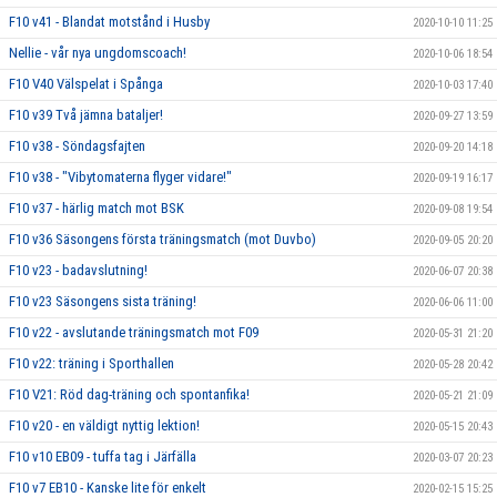
F10 v41 - Blandat motstånd i Husby
2020-10-10 11:25
Nellie - vår nya ungdomscoach!
2020-10-06 18:54
F10 V40 Välspelat i Spånga
2020-10-03 17:40
F10 v39 Två jämna bataljer!
2020-09-27 13:59
F10 v38 - Söndagsfajten
2020-09-20 14:18
F10 v38 - "Vibytomaterna flyger vidare!"
2020-09-19 16:17
F10 v37 - härlig match mot BSK
2020-09-08 19:54
F10 v36 Säsongens första träningsmatch (mot Duvbo)
2020-09-05 20:20
F10 v23 - badavslutning!
2020-06-07 20:38
F10 v23 Säsongens sista träning!
2020-06-06 11:00
F10 v22 - avslutande träningsmatch mot F09
2020-05-31 21:20
F10 v22: träning i Sporthallen
2020-05-28 20:42
F10 V21: Röd dag-träning och spontanfika!
2020-05-21 21:09
F10 v20 - en väldigt nyttig lektion!
2020-05-15 20:43
F10 v10 EB09 - tuffa tag i Järfälla
2020-03-07 20:23
F10 v7 EB10 - Kanske lite för enkelt
2020-02-15 15:25