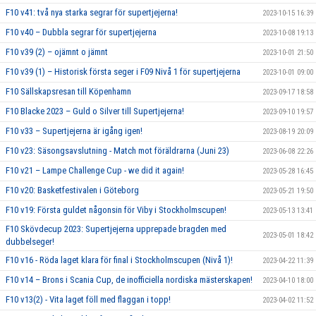
F10 v41: två nya starka segrar för supertjejerna!
2023-10-15 16:39
F10 v40 – Dubbla segrar för supertjejerna
2023-10-08 19:13
F10 v39 (2) – ojämnt o jämnt
2023-10-01 21:50
F10 v39 (1) – Historisk första seger i F09 Nivå 1 för supertjejerna
2023-10-01 09:00
F10 Sällskapsresan till Köpenhamn
2023-09-17 18:58
F10 Blacke 2023 – Guld o Silver till Supertjejerna!
2023-09-10 19:57
F10 v33 – Supertjejerna är igång igen!
2023-08-19 20:09
F10 v23: Säsongsavslutning - Match mot föräldrarna (Juni 23)
2023-06-08 22:26
F10 v21 – Lampe Challenge Cup - we did it again!
2023-05-28 16:45
F10 v20: Basketfestivalen i Göteborg
2023-05-21 19:50
F10 v19: Första guldet någonsin för Viby i Stockholmscupen!
2023-05-13 13:41
F10 Skövdecup 2023: Supertjejerna upprepade bragden med
2023-05-01 18:42
dubbelseger!
F10 v16 - Röda laget klara för final i Stockholmscupen (Nivå 1)!
2023-04-22 11:39
F10 v14 – Brons i Scania Cup, de inofficiella nordiska mästerskapen!
2023-04-10 18:00
F10 v13(2) - Vita laget föll med flaggan i topp!
2023-04-02 11:52