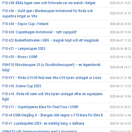
F10 v38: Båda lagen vann och förlorade var sin match i helgen
2025-09-21 19:51
F10 v36 – Guld igen i Blackecupen Invitational för Röda och
2025-09-07 21:10
superbra krigat av Vita
F10 v34 – Espoo Cup i Finland
2025-08-24 22:33
F10 v24: Copenhagen Invitational – nytt cupguld!
2025-06-09 19:54
F10 v22 Basketfestivalen i GBG – magisk höjd och ett magplask
2025-06-07 12:33
F10 v21 – Lampecupen 2025
2025-05-26 08:23
F10 v20 – Brons i USM!
2025-05-18 12:20
F09-F10 Skövdecupen 25 (o Stockholmscupen!) – en legendarisk
2025-05-04 19:17
helg!
F10 V17 – Röda U15 till final men Vita U16 tyvärr utslaget ur Lions
2025-04-27 21:08
F10 v16: Scania Cup 2025
2025-04-21 19:29
F10 v14 - Röda till semi och Vita tyvärr utslaget efter en superjämn
2025-04-06 19:06
fight
F10 v11 – Supertjejerna klara för Final Four i USM!
2025-03-16 20:15
F10 v4 USM-Omgång 4 – återigen idel segrar o F10 klara för Elite 8
2025-03-06 12:34
F10 v1: Lundaspelen 2025 - en märklig berg- o dalbana
2025-01-05 14:29
F09+F10 v50: terminsavslutning med 3 storsegrar
2024-12-15 17:33