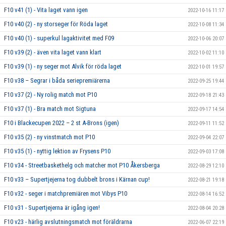
F10 v41 (1) - Vita laget vann igen
2022-10-16 11:17
F10 v40 (2) - ny storseger för Röda laget
2022-10-08 11:34
F10 v40 (1) - superkul lagaktivitet med F09
2022-10-06 20:07
F10 v39 (2) - även vita laget vann klart
2022-10-02 11:10
F10 v39 (1) - ny seger mot Alvik för röda laget
2022-10-01 19:57
F10 v38 – Segrar i båda seriepremiärerna
2022-09-25 19:44
F10 v37 (2) - Ny rolig match mot P10
2022-09-18 21:43
F10 v37 (1) - Bra match mot Sigtuna
2022-09-17 14:54
F10 i Blackecupen 2022 – 2 st A-Brons (igen)
2022-09-11 11:52
F10 v35 (2) - ny vinstmatch mot P10
2022-09-04 22:07
F10 v35 (1) - nyttig lektion av Frysens P10
2022-09-03 17:08
F10 v34 - Streetbaskethelg och matcher mot P10 Åkersberga
2022-08-29 12:10
F10 v33 – Supertjejerna tog dubbelt brons i Kärnan cup!
2022-08-21 19:18
F10 v32 - seger i matchpremiären mot Vibys P10
2022-08-14 16:52
F10 v31 - Supertjejerna är igång igen!
2022-08-04 20:28
F10 v23 - härlig avslutningsmatch mot föräldrarna
2022-06-07 22:19