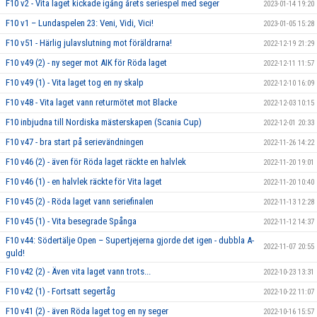
F10 v2 - Vita laget kickade igång årets seriespel med seger
2023-01-14 19:20
F10 v1 – Lundaspelen 23: Veni, Vidi, Vici!
2023-01-05 15:28
F10 v51 - Härlig julavslutning mot föräldrarna!
2022-12-19 21:29
F10 v49 (2) - ny seger mot AIK för Röda laget
2022-12-11 11:57
F10 v49 (1) - Vita laget tog en ny skalp
2022-12-10 16:09
F10 v48 - Vita laget vann returmötet mot Blacke
2022-12-03 10:15
F10 inbjudna till Nordiska mästerskapen (Scania Cup)
2022-12-01 20:33
F10 v47 - bra start på serievändningen
2022-11-26 14:22
F10 v46 (2) - även för Röda laget räckte en halvlek
2022-11-20 19:01
F10 v46 (1) - en halvlek räckte för Vita laget
2022-11-20 10:40
F10 v45 (2) - Röda laget vann seriefinalen
2022-11-13 12:28
F10 v45 (1) - Vita besegrade Spånga
2022-11-12 14:37
F10 v44: Södertälje Open – Supertjejerna gjorde det igen - dubbla A-
2022-11-07 20:55
guld!
F10 v42 (2) - Även vita laget vann trots...
2022-10-23 13:31
F10 v42 (1) - Fortsatt segertåg
2022-10-22 11:07
F10 v41 (2) - även Röda laget tog en ny seger
2022-10-16 15:57