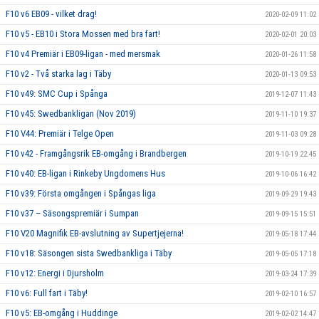
F10 v6 EB09 - vilket drag!
2020-02-09 11:02
F10 v5 - EB10 i Stora Mossen med bra fart!
2020-02-01 20:03
F10 v4 Premiär i EB09-ligan - med mersmak
2020-01-26 11:58
F10 v2 - Två starka lag i Täby
2020-01-13 09:53
F10 v49: SMC Cup i Spånga
2019-12-07 11:43
F10 v45: Swedbankligan (Nov 2019)
2019-11-10 19:37
F10 V44: Premiär i Telge Open
2019-11-03 09:28
F10 v42 - Framgångsrik EB-omgång i Brandbergen
2019-10-19 22:45
F10 v40: EB-ligan i Rinkeby Ungdomens Hus
2019-10-06 16:42
F10 v39: Första omgången i Spångas liga
2019-09-29 19:43
F10 v37 – Säsongspremiär i Sumpan
2019-09-15 15:51
F10 V20 Magnifik EB-avslutning av Supertjejerna!
2019-05-18 17:44
F10 v18: Säsongen sista Swedbankliga i Täby
2019-05-05 17:18
F10 v12: Energi i Djursholm
2019-03-24 17:39
F10 v6: Full fart i Täby!
2019-02-10 16:57
F10 v5: EB-omgång i Huddinge
2019-02-02 14:47