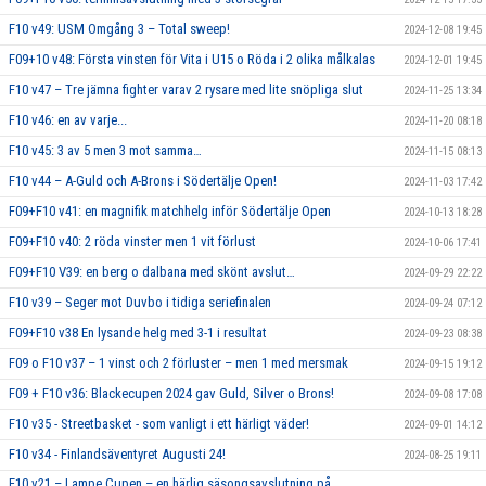
F10 v49: USM Omgång 3 – Total sweep!
2024-12-08 19:45
F09+10 v48: Första vinsten för Vita i U15 o Röda i 2 olika målkalas
2024-12-01 19:45
F10 v47 – Tre jämna fighter varav 2 rysare med lite snöpliga slut
2024-11-25 13:34
F10 v46: en av varje...
2024-11-20 08:18
F10 v45: 3 av 5 men 3 mot samma…
2024-11-15 08:13
F10 v44 – A-Guld och A-Brons i Södertälje Open!
2024-11-03 17:42
F09+F10 v41: en magnifik matchhelg inför Södertälje Open
2024-10-13 18:28
F09+F10 v40: 2 röda vinster men 1 vit förlust
2024-10-06 17:41
F09+F10 V39: en berg o dalbana med skönt avslut…
2024-09-29 22:22
F10 v39 – Seger mot Duvbo i tidiga seriefinalen
2024-09-24 07:12
F09+F10 v38 En lysande helg med 3-1 i resultat
2024-09-23 08:38
F09 o F10 v37 – 1 vinst och 2 förluster – men 1 med mersmak
2024-09-15 19:12
F09 + F10 v36: Blackecupen 2024 gav Guld, Silver o Brons!
2024-09-08 17:08
F10 v35 - Streetbasket - som vanligt i ett härligt väder!
2024-09-01 14:12
F10 v34 - Finlandsäventyret Augusti 24!
2024-08-25 19:11
F10 v21 – Lampe Cupen – en härlig säsongsavslutning på