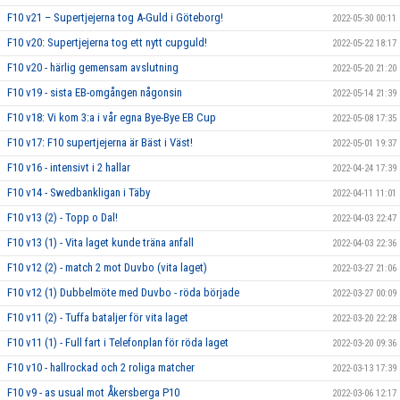
F10 v21 – Supertjejerna tog A-Guld i Göteborg!
2022-05-30 00:11
F10 v20: Supertjejerna tog ett nytt cupguld!
2022-05-22 18:17
F10 v20 - härlig gemensam avslutning
2022-05-20 21:20
F10 v19 - sista EB-omgången någonsin
2022-05-14 21:39
F10 v18: Vi kom 3:a i vår egna Bye-Bye EB Cup
2022-05-08 17:35
F10 v17: F10 supertjejerna är Bäst i Väst!
2022-05-01 19:37
F10 v16 - intensivt i 2 hallar
2022-04-24 17:39
F10 v14 - Swedbankligan i Täby
2022-04-11 11:01
F10 v13 (2) - Topp o Dal!
2022-04-03 22:47
F10 v13 (1) - Vita laget kunde träna anfall
2022-04-03 22:36
F10 v12 (2) - match 2 mot Duvbo (vita laget)
2022-03-27 21:06
F10 v12 (1) Dubbelmöte med Duvbo - röda började
2022-03-27 00:09
F10 v11 (2) - Tuffa bataljer för vita laget
2022-03-20 22:28
F10 v11 (1) - Full fart i Telefonplan för röda laget
2022-03-20 09:36
F10 v10 - hallrockad och 2 roliga matcher
2022-03-13 17:39
F10 v9 - as usual mot Åkersberga P10
2022-03-06 12:17