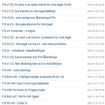
F10 v7 (2): En jämn o en ojämn match för röda laget (Svår)
2022-02-20 20:48
F10 v7 (1): bra matcher av vita laget (Mellan)
2022-02-20 11:22
F10 v6 (2) - som vanligt mot Åkersberga P10...
2022-02-13 15:07
F10 v6 (1) - Bra genomkörare för Vita laget
2022-02-12 19:30
F10 v5: 4 matcher = 4 segrar
2022-02-05 19:16
F10 v3 (2) - en vinst o en förlust i premiären för röda laget
2022-01-23 16:52
F10 V3 (1) - Vita laget var bara 6 - men nema problema
2022-01-22 19:58
F10 v2 - comeback i Swedbankligan
2022-01-16 20:25
F10 v1 (2): kanonmatcher mot P10 Åkersberga
2022-01-09 13:09
F10 v1 (1): Nytt Alvikslag blev en bra motståndare
2022-01-08 21:21
F10 v50 - Julavslutning!
2021-12-16 21:17
F10 Röd v49 - 2 härliga bataljer avslutade EB för i år
2021-12-11 20:58
F10 Vit v49 - bara 5 men inga bekymmer
2021-12-11 15:33
F10 v48: Fin insats av 5 tappra tjejer
2021-12-04 18:48
F10 Röd v47 - lite för lätt (igen)
2021-11-28 17:46
F10 Vit v47 - 2 blev 3!
2021-11-27 16:14