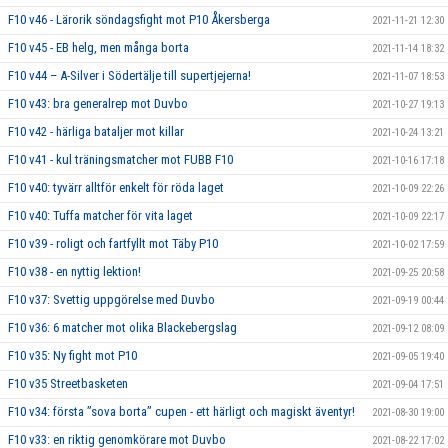
F10 v46 - Lärorik söndagsfight mot P10 Åkersberga
2021-11-21 12:30
F10 v45 - EB helg, men många borta
2021-11-14 18:32
F10 v44 – A-Silver i Södertälje till supertjejerna!
2021-11-07 18:53
F10 v43: bra generalrep mot Duvbo
2021-10-27 19:13
F10 v42 - härliga bataljer mot killar
2021-10-24 13:21
F10 v41 - kul träningsmatcher mot FUBB F10
2021-10-16 17:18
F10 v40: tyvärr alltför enkelt för röda laget
2021-10-09 22:26
F10 v40: Tuffa matcher för vita laget
2021-10-09 22:17
F10 v39 - roligt och fartfyllt mot Täby P10
2021-10-02 17:59
F10 v38 - en nyttig lektion!
2021-09-25 20:58
F10 v37: Svettig uppgörelse med Duvbo
2021-09-19 00:44
F10 v36: 6 matcher mot olika Blackebergslag
2021-09-12 08:09
F10 v35: Ny fight mot P10
2021-09-05 19:40
F10 v35 Streetbasketen
2021-09-04 17:51
F10 v34: första ”sova borta” cupen - ett härligt och magiskt äventyr!
2021-08-30 19:00
F10 v33: en riktig genomkörare mot Duvbo
2021-08-22 17:02