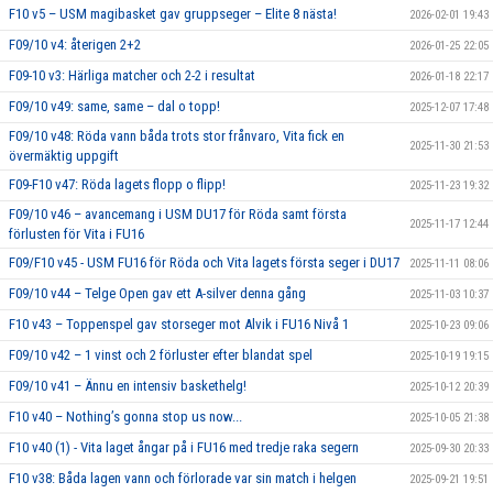
F10 v5 – USM magibasket gav gruppseger – Elite 8 nästa!
2026-02-01 19:43
F09/10 v4: återigen 2+2
2026-01-25 22:05
F09-10 v3: Härliga matcher och 2-2 i resultat
2026-01-18 22:17
F09/10 v49: same, same – dal o topp!
2025-12-07 17:48
F09/10 v48: Röda vann båda trots stor frånvaro, Vita fick en
2025-11-30 21:53
övermäktig uppgift
F09-F10 v47: Röda lagets flopp o flipp!
2025-11-23 19:32
F09/10 v46 – avancemang i USM DU17 för Röda samt första
2025-11-17 12:44
förlusten för Vita i FU16
F09/F10 v45 - USM FU16 för Röda och Vita lagets första seger i DU17
2025-11-11 08:06
F09/10 v44 – Telge Open gav ett A-silver denna gång
2025-11-03 10:37
F10 v43 – Toppenspel gav storseger mot Alvik i FU16 Nivå 1
2025-10-23 09:06
F09/10 v42 – 1 vinst och 2 förluster efter blandat spel
2025-10-19 19:15
F09/10 v41 – Ännu en intensiv baskethelg!
2025-10-12 20:39
F10 v40 – Nothing’s gonna stop us now...
2025-10-05 21:38
F10 v40 (1) - Vita laget ångar på i FU16 med tredje raka segern
2025-09-30 20:33
F10 v38: Båda lagen vann och förlorade var sin match i helgen
2025-09-21 19:51