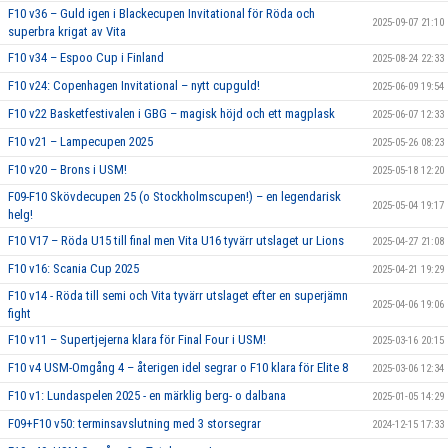
F10 v36 – Guld igen i Blackecupen Invitational för Röda och
2025-09-07 21:10
superbra krigat av Vita
F10 v34 – Espoo Cup i Finland
2025-08-24 22:33
F10 v24: Copenhagen Invitational – nytt cupguld!
2025-06-09 19:54
F10 v22 Basketfestivalen i GBG – magisk höjd och ett magplask
2025-06-07 12:33
F10 v21 – Lampecupen 2025
2025-05-26 08:23
F10 v20 – Brons i USM!
2025-05-18 12:20
F09-F10 Skövdecupen 25 (o Stockholmscupen!) – en legendarisk
2025-05-04 19:17
helg!
F10 V17 – Röda U15 till final men Vita U16 tyvärr utslaget ur Lions
2025-04-27 21:08
F10 v16: Scania Cup 2025
2025-04-21 19:29
F10 v14 - Röda till semi och Vita tyvärr utslaget efter en superjämn
2025-04-06 19:06
fight
F10 v11 – Supertjejerna klara för Final Four i USM!
2025-03-16 20:15
F10 v4 USM-Omgång 4 – återigen idel segrar o F10 klara för Elite 8
2025-03-06 12:34
F10 v1: Lundaspelen 2025 - en märklig berg- o dalbana
2025-01-05 14:29
F09+F10 v50: terminsavslutning med 3 storsegrar
2024-12-15 17:33