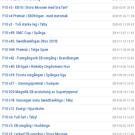
F10 v5 - EB10 i Stora Mossen med bra fart!
2020-02-01 20:03
F10 v4 Premiär i EB09-ligan - med mersmak
2020-01-26 11:58
F10 v2 - Två starka lag i Täby
2020-01-13 09:53
F10 v49: SMC Cup i Spånga
2019-12-07 11:43
F10 v45: Swedbankligan (Nov 2019)
2019-11-10 19:37
F10 V44: Premiär i Telge Open
2019-11-03 09:28
F10 v42 - Framgångsrik EB-omgång i Brandbergen
2019-10-19 22:45
F10 v40: EB-ligan i Rinkeby Ungdomens Hus
2019-10-06 16:42
F10 v39: Första omgången i Spångas liga
2019-09-29 19:43
F10 v37 – Säsongspremiär i Sumpan
2019-09-15 15:51
F10 V20 Magnifik EB-avslutning av Supertjejerna!
2019-05-18 17:44
F10 v18: Säsongen sista Swedbankliga i Täby
2019-05-05 17:18
F10 v12: Energi i Djursholm
2019-03-24 17:39
F10 v6: Full fart i Täby!
2019-02-10 16:57
F10 v5: EB-omgång i Huddinge
2019-02-02 14:47
F10 v3: Lyckad EB-omgång i Stora Mossen
2019-01-19 17:48