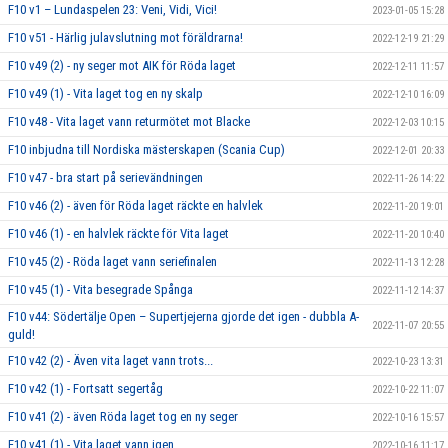
F10 v1 – Lundaspelen 23: Veni, Vidi, Vici!
2023-01-05 15:28
F10 v51 - Härlig julavslutning mot föräldrarna!
2022-12-19 21:29
F10 v49 (2) - ny seger mot AIK för Röda laget
2022-12-11 11:57
F10 v49 (1) - Vita laget tog en ny skalp
2022-12-10 16:09
F10 v48 - Vita laget vann returmötet mot Blacke
2022-12-03 10:15
F10 inbjudna till Nordiska mästerskapen (Scania Cup)
2022-12-01 20:33
F10 v47 - bra start på serievändningen
2022-11-26 14:22
F10 v46 (2) - även för Röda laget räckte en halvlek
2022-11-20 19:01
F10 v46 (1) - en halvlek räckte för Vita laget
2022-11-20 10:40
F10 v45 (2) - Röda laget vann seriefinalen
2022-11-13 12:28
F10 v45 (1) - Vita besegrade Spånga
2022-11-12 14:37
F10 v44: Södertälje Open – Supertjejerna gjorde det igen - dubbla A-
2022-11-07 20:55
guld!
F10 v42 (2) - Även vita laget vann trots...
2022-10-23 13:31
F10 v42 (1) - Fortsatt segertåg
2022-10-22 11:07
F10 v41 (2) - även Röda laget tog en ny seger
2022-10-16 15:57
F10 v41 (1) - Vita laget vann igen
2022-10-16 11:17