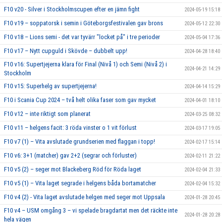
F10 v20 - Silver i Stockholmscupen efter en jämn fight
2024-05-19 15:18
F10 v19 – soppatorsk i semin i Göteborgsfestivalen gav brons
2024-05-12 22:30
F10 v18 – Lions semi - det var tyvärr "locket på" i tre perioder
2024-05-04 17:36
F10 v17 – Nytt cupguld i Skövde – dubbelt upp!
2024-04-28 18:40
F10 v16: Supertjejerna klara för Final (Nivå 1) och Semi (Nivå 2) i
2024-04-21 14:29
Stockholm
F10 v15: Superhelg av supertjejerna!
2024-04-14 15:29
F10 i Scania Cup 2024 – två helt olika faser som gav mycket
2024-04-01 18:10
F10 v12 – inte riktigt som planerat
2024-03-25 08:32
F10 v11 – helgens facit: 3 röda vinster o 1 vit förlust
2024-03-17 19:05
F10 v7 (1) – Vita avslutade grundserien med flaggan i topp!
2024-02-17 15:14
F10 v6: 3+1 (matcher) gav 2+2 (segrar och förluster)
2024-02-11 21:22
F10 v5 (2) – seger mot Blackeberg Röd för Röda laget
2024-02-04 21:33
F10 v5 (1) – Vita laget segrade i helgens båda bortamatcher
2024-02-04 15:32
F10 v4 (2) - Vita laget avslutade helgen med seger mot Uppsala
2024-01-28 20:45
F10 v4 – USM omgång 3 – vi spelade bragdartat men det räckte inte
2024-01-28 20:28
hela vägen