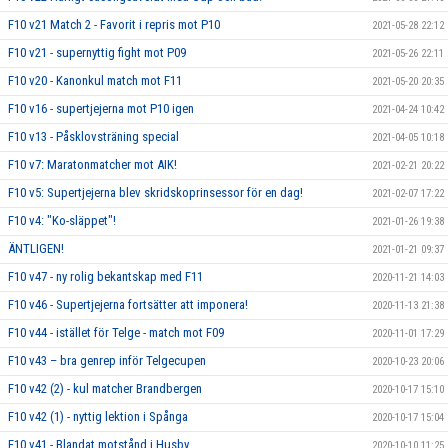
F10 v21 Match 2 - Favorit i repris mot P10
2021-05-28 22:12
F10 v21 - supernyttig fight mot P09
2021-05-26 22:11
F10 v20 - Kanonkul match mot F11
2021-05-20 20:35
F10 v16 - supertjejerna mot P10 igen
2021-04-24 10:42
F10 v13 - Påsklovsträning special
2021-04-05 10:18
F10 v7: Maratonmatcher mot AIK!
2021-02-21 20:22
F10 v5: Supertjejerna blev skridskoprinsessor för en dag!
2021-02-07 17:22
F10 v4: "Ko-släppet"!
2021-01-26 19:38
ÄNTLIGEN!
2021-01-21 09:37
F10 v47 - ny rolig bekantskap med F11
2020-11-21 14:03
F10 v46 - Supertjejerna fortsätter att imponera!
2020-11-13 21:38
F10 v44 - istället för Telge - match mot F09
2020-11-01 17:29
F10 v43 – bra genrep inför Telgecupen
2020-10-23 20:06
F10 v42 (2) - kul matcher Brandbergen
2020-10-17 15:10
F10 v42 (1) - nyttig lektion i Spånga
2020-10-17 15:04
F10 v41 - Blandat motstånd i Husby
2020-10-10 11:25