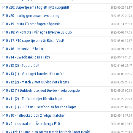
F10 v20: Supertjejerna tog ett nytt cupguld!
2022-05-22 18:17
F10 v20 - härlig gemensam avslutning
2022-05-20 21:20
F10 v19 - sista EB-omgången någonsin
2022-05-14 21:39
F10 v18: Vi kom 3:a i vår egna Bye-Bye EB Cup
2022-05-08 17:35
F10 v17: F10 supertjejerna är Bäst i Väst!
2022-05-01 19:37
F10 v16 - intensivt i 2 hallar
2022-04-24 17:39
F10 v14 - Swedbankligan i Täby
2022-04-11 11:01
F10 v13 (2) - Topp o Dal!
2022-04-03 22:47
F10 v13 (1) - Vita laget kunde träna anfall
2022-04-03 22:36
F10 v12 (2) - match 2 mot Duvbo (vita laget)
2022-03-27 21:06
F10 v12 (1) Dubbelmöte med Duvbo - röda började
2022-03-27 00:09
F10 v11 (2) - Tuffa bataljer för vita laget
2022-03-20 22:28
F10 v11 (1) - Full fart i Telefonplan för röda laget
2022-03-20 09:36
F10 v10 - hallrockad och 2 roliga matcher
2022-03-13 17:39
F10 v9 - as usual mot Åkersberga P10
2022-03-06 12:17
F10 v7 (2): En jämn o en ojämn match för röda laget (Svår)
2022-02-20 20:48