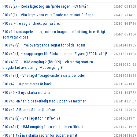
F10 v3(2) – Röda laget tog sin fjärde seger i F09 Nivå 1!
2024-01-20 15:28
F10 v3(1) – Vita laget vann en rafflande match mot Spånga
2024-01-20 14:51
F10 v2 – tre segrar direkt på nya året
2024-01-14 17:56
F10 v1: Lundaspelen blev, trots en bragdupphämtning, inte riktigt
2024-01-06 12:34
som vi tänkt oss
F10 v49 (2) – nya övertygande segrar för båda lagen!
2023-12-10 13:55
F10 v49 (1) – knapp seger för Röda laget mot Frysen (i F09 Nivå 1)!
2023-12-09 19:04
F10 v48(2) – USM omgång 2 (för F09) – efter trög start en
2023-12-03 21:52
bragdartad avslutning! Mot omgång 3!
F10 v48 (1) - Vita laget "bragdvände" i sista perioden!
2023-12-02 16:53
F10 v47 – supertjejerna är back!
2023-11-26 18:41
F10 v46 – 3 nya starka matcher!
2023-11-19 17:52
F10 v45: en härlig baskethelg med 3 positiva matcher!
2023-11-12 21:37
F10 v44: A-Brons i Södertälje Open
2023-11-05 20:06
F10 v42 (2) - Vita laget för ineffektiva
2023-10-22 13:41
F10 v42 (1): USM-omgång 1 - en vinst och en förlust
2023-10-21 19:32
F10 v41: två nya starka segrar för supertjejerna!
2023-10-15 16:39