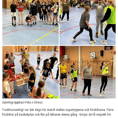
BILDGALLERI 2024 O FRAMÅT
DOKUMENT
KONTAKT
BEAT-THE-PRO
CUPRESULTAT
Samling-Uppkast-Fika o Stress
Traditionsenligt var det dags för match mellan supertjejerna och föräldrarna. Färre
föräldrar på basketplan och fler på läktaren denna gång - börjar de få respekt för