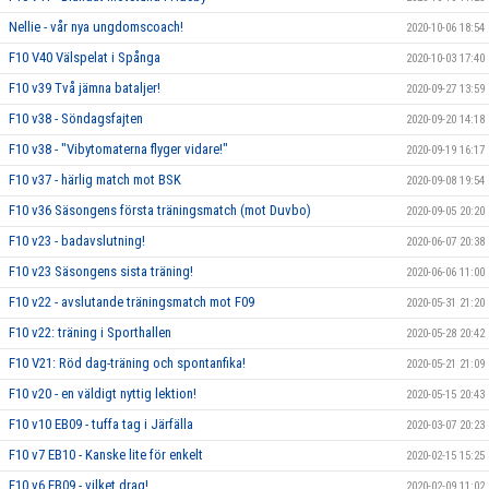
Nellie - vår nya ungdomscoach!
2020-10-06 18:54
F10 V40 Välspelat i Spånga
2020-10-03 17:40
F10 v39 Två jämna bataljer!
2020-09-27 13:59
F10 v38 - Söndagsfajten
2020-09-20 14:18
F10 v38 - "Vibytomaterna flyger vidare!"
2020-09-19 16:17
F10 v37 - härlig match mot BSK
2020-09-08 19:54
F10 v36 Säsongens första träningsmatch (mot Duvbo)
2020-09-05 20:20
F10 v23 - badavslutning!
2020-06-07 20:38
F10 v23 Säsongens sista träning!
2020-06-06 11:00
F10 v22 - avslutande träningsmatch mot F09
2020-05-31 21:20
F10 v22: träning i Sporthallen
2020-05-28 20:42
F10 V21: Röd dag-träning och spontanfika!
2020-05-21 21:09
F10 v20 - en väldigt nyttig lektion!
2020-05-15 20:43
F10 v10 EB09 - tuffa tag i Järfälla
2020-03-07 20:23
F10 v7 EB10 - Kanske lite för enkelt
2020-02-15 15:25
F10 v6 EB09 - vilket drag!
2020-02-09 11:02