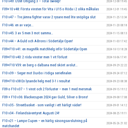
F10 v49: USM Omgång 3 – Total sweep!
2024-12-08 19:45
F09+10 v48: Första vinsten för Vita i U15 o Röda i 2 olika målkalas
2024-12-01 19:45
F10 v47 – Tre jämna fighter varav 2 rysare med lite snöpliga slut
2024-11-25 13:34
F10 v46: en av varje...
2024-11-20 08:18
F10 v45: 3 av 5 men 3 mot samma…
2024-11-15 08:13
F10 v44 – A-Guld och A-Brons i Södertälje Open!
2024-11-03 17:42
F09+F10 v41: en magnifik matchhelg inför Södertälje Open
2024-10-13 18:28
F09+F10 v40: 2 röda vinster men 1 vit förlust
2024-10-06 17:41
F09+F10 V39: en berg o dalbana med skönt avslut…
2024-09-29 22:22
F10 v39 – Seger mot Duvbo i tidiga seriefinalen
2024-09-24 07:12
F09+F10 v38 En lysande helg med 3-1 i resultat
2024-09-23 08:38
F09 o F10 v37 – 1 vinst och 2 förluster – men 1 med mersmak
2024-09-15 19:12
F09 + F10 v36: Blackecupen 2024 gav Guld, Silver o Brons!
2024-09-08 17:08
F10 v35 - Streetbasket - som vanligt i ett härligt väder!
2024-09-01 14:12
F10 v34 - Finlandsäventyret Augusti 24!
2024-08-25 19:11
F10 v21 – Lampe Cupen – en härlig säsongsavslutning på
2024-05-26 21:02
matchandet