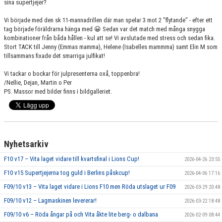
sina supertjejer?
Vi började med den sk 11-mannadrillen där man spelar 3 mot 2 "flytande" - efter ett
tag började föräldrarna hänga med 😀 Sedan var det match med många snygga
kombinationer från båda hållen - kul att se! Vi avslutade med stress och sedan fika.
Stort TACK till Jenny (Emmas mamma), Helene (Isabelles mammma) samt Elin M som
tillsammans fixade det smarriga julfikat!
Vi tackar o bockar för julpresenterna oxå, toppenbra!
/Nellie, Dejan, Martin o Per
PS. Massor med bilder finns i bildgalleriet.
Nyhetsarkiv
F10 v17 – Vita laget vidare till kvartsfinal i Lions Cup!
2026-04-26 23:55
F10 v15 Supertjejerna tog guld i Berlins påskcup!
2026-04-06 17:16
F09/10 v13 – Vita laget vidare i Lions F10 men Röda utslaget ur F09
2026-03-29 20:48
F09/10 v12 – Lagmaskinen levererar!
2026-03-22 18:48
F09/10 v6 – Röda ångar på och Vita åkte lite berg- o dalbana
2026-02-09 08:44