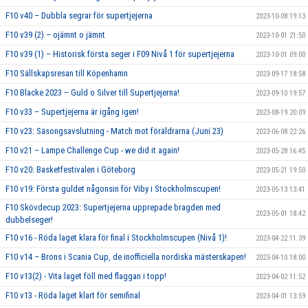
F10 v40 – Dubbla segrar för supertjejerna
2023-10-08 19:13
F10 v39 (2) – ojämnt o jämnt
2023-10-01 21:50
F10 v39 (1) – Historisk första seger i F09 Nivå 1 för supertjejerna
2023-10-01 09:00
F10 Sällskapsresan till Köpenhamn
2023-09-17 18:58
F10 Blacke 2023 – Guld o Silver till Supertjejerna!
2023-09-10 19:57
F10 v33 – Supertjejerna är igång igen!
2023-08-19 20:09
F10 v23: Säsongsavslutning - Match mot föräldrarna (Juni 23)
2023-06-08 22:26
F10 v21 – Lampe Challenge Cup - we did it again!
2023-05-28 16:45
F10 v20: Basketfestivalen i Göteborg
2023-05-21 19:50
F10 v19: Första guldet någonsin för Viby i Stockholmscupen!
2023-05-13 13:41
F10 Skövdecup 2023: Supertjejerna upprepade bragden med
2023-05-01 18:42
dubbelseger!
F10 v16 - Röda laget klara för final i Stockholmscupen (Nivå 1)!
2023-04-22 11:39
F10 v14 – Brons i Scania Cup, de inofficiella nordiska mästerskapen!
2023-04-10 18:00
F10 v13(2) - Vita laget föll med flaggan i topp!
2023-04-02 11:52
F10 v13 - Röda laget klart för semifinal
2023-04-01 13:59