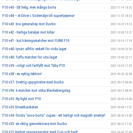
F10 v45 - EB helg, men många borta
2021-11-14 18:32
F10 v44 – A-Silver i Södertälje till supertjejerna!
2021-11-07 18:53
F10 v43: bra generalrep mot Duvbo
2021-10-27 19:13
F10 v42 - härliga bataljer mot killar
2021-10-24 13:21
F10 v41 - kul träningsmatcher mot FUBB F10
2021-10-16 17:18
F10 v40: tyvärr alltför enkelt för röda laget
2021-10-09 22:26
F10 v40: Tuffa matcher för vita laget
2021-10-09 22:17
F10 v39 - roligt och fartfyllt mot Täby P10
2021-10-02 17:59
F10 v38 - en nyttig lektion!
2021-09-25 20:58
F10 v37: Svettig uppgörelse med Duvbo
2021-09-19 00:44
F10 v36: 6 matcher mot olika Blackebergslag
2021-09-12 08:09
F10 v35: Ny fight mot P10
2021-09-05 19:40
F10 v35 Streetbasketen
2021-09-04 17:51
F10 v34: första ”sova borta” cupen - ett härligt och magiskt äventyr!
2021-08-30 19:00
F10 v33: en riktig genomkörare mot Duvbo
2021-08-22 17:02
F10 v22 Härligt säsongsavslut med Cup och bad!
2021-06-06 21:48