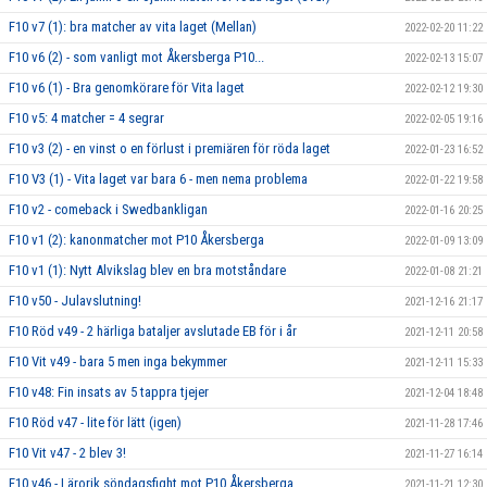
F10 v7 (1): bra matcher av vita laget (Mellan)
2022-02-20 11:22
F10 v6 (2) - som vanligt mot Åkersberga P10...
2022-02-13 15:07
F10 v6 (1) - Bra genomkörare för Vita laget
2022-02-12 19:30
F10 v5: 4 matcher = 4 segrar
2022-02-05 19:16
F10 v3 (2) - en vinst o en förlust i premiären för röda laget
2022-01-23 16:52
F10 V3 (1) - Vita laget var bara 6 - men nema problema
2022-01-22 19:58
F10 v2 - comeback i Swedbankligan
2022-01-16 20:25
F10 v1 (2): kanonmatcher mot P10 Åkersberga
2022-01-09 13:09
F10 v1 (1): Nytt Alvikslag blev en bra motståndare
2022-01-08 21:21
F10 v50 - Julavslutning!
2021-12-16 21:17
F10 Röd v49 - 2 härliga bataljer avslutade EB för i år
2021-12-11 20:58
F10 Vit v49 - bara 5 men inga bekymmer
2021-12-11 15:33
F10 v48: Fin insats av 5 tappra tjejer
2021-12-04 18:48
F10 Röd v47 - lite för lätt (igen)
2021-11-28 17:46
F10 Vit v47 - 2 blev 3!
2021-11-27 16:14
F10 v46 - Lärorik söndagsfight mot P10 Åkersberga
2021-11-21 12:30