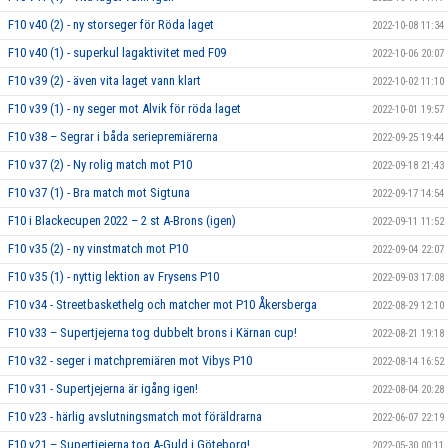
F10 v40 (2) - ny storseger för Röda laget
2022-10-08 11:34
F10 v40 (1) - superkul lagaktivitet med F09
2022-10-06 20:07
F10 v39 (2) - även vita laget vann klart
2022-10-02 11:10
F10 v39 (1) - ny seger mot Alvik för röda laget
2022-10-01 19:57
F10 v38 – Segrar i båda seriepremiärerna
2022-09-25 19:44
F10 v37 (2) - Ny rolig match mot P10
2022-09-18 21:43
F10 v37 (1) - Bra match mot Sigtuna
2022-09-17 14:54
F10 i Blackecupen 2022 – 2 st A-Brons (igen)
2022-09-11 11:52
F10 v35 (2) - ny vinstmatch mot P10
2022-09-04 22:07
F10 v35 (1) - nyttig lektion av Frysens P10
2022-09-03 17:08
F10 v34 - Streetbaskethelg och matcher mot P10 Åkersberga
2022-08-29 12:10
F10 v33 – Supertjejerna tog dubbelt brons i Kärnan cup!
2022-08-21 19:18
F10 v32 - seger i matchpremiären mot Vibys P10
2022-08-14 16:52
F10 v31 - Supertjejerna är igång igen!
2022-08-04 20:28
F10 v23 - härlig avslutningsmatch mot föräldrarna
2022-06-07 22:19
F10 v21 – Supertjejerna tog A-Guld i Göteborg!
2022-05-30 00:11