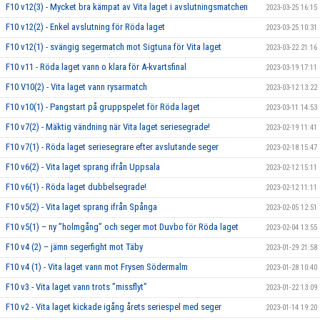
F10 v12(3) - Mycket bra kämpat av Vita laget i avslutningsmatchen
2023-03-25 16:15
F10 v12(2) - Enkel avslutning för Röda laget
2023-03-25 10:31
F10 v12(1) - svängig segermatch mot Sigtuna för Vita laget
2023-03-22 21:16
F10 v11 - Röda laget vann o klara för A-kvartsfinal
2023-03-19 17:11
F10 V10(2) - Vita laget vann rysarmatch
2023-03-12 13:22
F10 v10(1) - Pangstart på gruppspelet för Röda laget
2023-03-11 14:53
F10 v7(2) - Mäktig vändning när Vita laget seriesegrade!
2023-02-19 11:41
F10 v7(1) - Röda laget seriesegrare efter avslutande seger
2023-02-18 15:47
F10 v6(2) - Vita laget sprang ifrån Uppsala
2023-02-12 15:11
F10 v6(1) - Röda laget dubbelsegrade!
2023-02-12 11:11
F10 v5(2) - Vita laget sprang ifrån Spånga
2023-02-05 12:51
F10 v5(1) – ny ”holmgång” och seger mot Duvbo för Röda laget
2023-02-04 13:55
F10 v4 (2) – jämn segerfight mot Täby
2023-01-29 21:58
F10 v4 (1) - Vita laget vann mot Frysen Södermalm
2023-01-28 10:40
F10 v3 - Vita laget vann trots ”missflyt”
2023-01-22 13:09
F10 v2 - Vita laget kickade igång årets seriespel med seger
2023-01-14 19:20