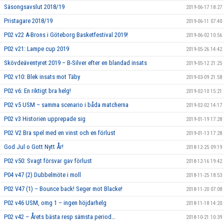
Säsongsavslut 2018/19
2019-06-17 18:27
Pristagare 2018/19
2019-06-11 07:40
P02 v22 A-Brons i Göteborg Basketfestival 2019!
2019-06-02 10:56
P02 v21: Lampe cup 2019
2019-05-26 14:42
Skövdeäventyret 2019 – B-Silver efter en blandad insats
2019-05-12 21:25
P02 v10: Blek insats mot Täby
2019-03-09 21:58
P02 v6: En riktigt bra helg!
2019-02-10 15:21
P02 v5 USM – samma scenario i båda matcherna
2019-02-02 14:17
P02 v3 Historien upprepade sig
2019-01-19 17:28
P02 V2 Bra spel med en vinst och en förlust
2019-01-13 17:28
God Jul o Gott Nytt År!
2018-12-25 09:19
P02 v50: Svagt försvar gav förlust
2018-12-16 19:42
P04 v47 (2) Dubbelmöte i moll
2018-11-25 18:53
P02 V47 (1) – Bounce back! Seger mot Blacke!
2018-11-20 07:08
P02 v46 USM, omg 1 – ingen höjdarhelg
2018-11-18 14:20
P02 v42 – Årets bästa resp sämsta period…
2018-10-21 10:39