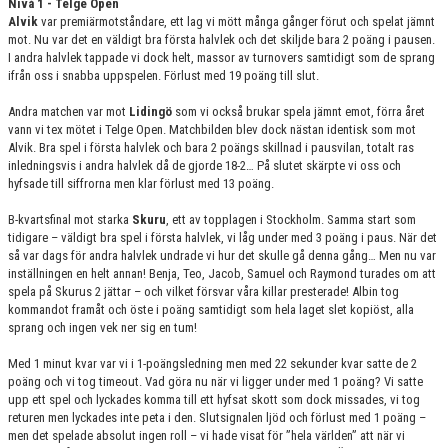
Nivå 1 - Telge Open
Alvik
var premiärmotståndare, ett lag vi mött många gånger förut och spelat jämnt
mot. Nu var det en väldigt bra första halvlek och det skiljde bara 2 poäng i pausen.
I andra halvlek tappade vi dock helt, massor av turnovers samtidigt som de sprang
ifrån oss i snabba uppspelen. Förlust med 19 poäng till slut.
Andra matchen var mot
Lidingö
som vi också brukar spela jämnt emot, förra året
vann vi tex mötet i Telge Open. Matchbilden blev dock nästan identisk som mot
Alvik. Bra spel i första halvlek och bara 2 poängs skillnad i pausvilan, totalt ras
inledningsvis i andra halvlek då de gjorde 18-2… På slutet skärpte vi oss och
hyfsade till siffrorna men klar förlust med 13 poäng.
B-kvartsfinal mot starka
Skuru
, ett av topplagen i Stockholm. Samma start som
tidigare – väldigt bra spel i första halvlek, vi låg under med 3 poäng i paus. När det
så var dags för andra halvlek undrade vi hur det skulle gå denna gång… Men nu var
inställningen en helt annan! Benja, Teo, Jacob, Samuel och Raymond turades om att
spela på Skurus 2 jättar – och vilket försvar våra killar presterade! Albin tog
kommandot framåt och öste i poäng samtidigt som hela laget slet kopiöst, alla
sprang och ingen vek ner sig en tum!
Med 1 minut kvar var vi i 1-poängsledning men med 22 sekunder kvar satte de 2
poäng och vi tog timeout. Vad göra nu när vi ligger under med 1 poäng? Vi satte
upp ett spel och lyckades komma till ett hyfsat skott som dock missades, vi tog
returen men lyckades inte peta i den. Slutsignalen ljöd och förlust med 1 poäng –
men det spelade absolut ingen roll – vi hade visat för ”hela världen” att när vi