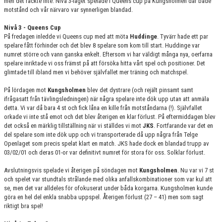
men det räckte inte. Nivå 3-laget spelade i Queens cup på Kungsholmen där både
DOKUMENT
motstånd och vår närvaro var synnerligen blandad.
KONTAKT
Nivå 3 - Queens Cup
På fredagen inledde vi Queens cup med att möta
Huddinge
. Tyvärr hade ett par
spelare fått förhinder och det blev 8 spelare som kom till start. Huddinge var
numret större och vann ganska enkelt. Eftersom vi har väldigt många nya, oerfarna
spelare inriktade vi oss främst på att försöka hitta vårt spel och positioner. Det
glimtade till ibland men vi behöver självfallet mer träning och matchspel.
På lördagen mot
Kungsholmen
blev det dystrare (och rejält pinsamt samt
ifrågasatt från tävlingsledningen) när några spelare inte dök upp utan att anmäla
detta. Vi var då bara 4 st och fick låna en kille från motståndarna (!). Självfallet
orkade vi inte stå emot och det blev återigen en klar förlust. På eftermiddagen blev
det också en märklig tillställning när vi ställdes vi mot
JKS
. Fortfarande var det en
del spelare som inte dök upp och vi transporterade då upp några från Telge
Openlaget som precis spelat klart en match. JKS hade dock en blandad trupp av
03/02/01 och deras 01-or var definitivt numret för stora för oss. Solklar förlust.
Avslutningsvis spelade vi återigen på söndagen mot
Kungsholmen
. Nu var vi 7 st
och spelet var stundtals strålande med olika anfallskombinationer som var kul att
se, men det var alldeles för ofokuserat under båda korgarna. Kungsholmen kunde
göra en hel del enkla snabba uppspel. Återigen förlust (27 – 41) men som sagt
riktigt bra spel!