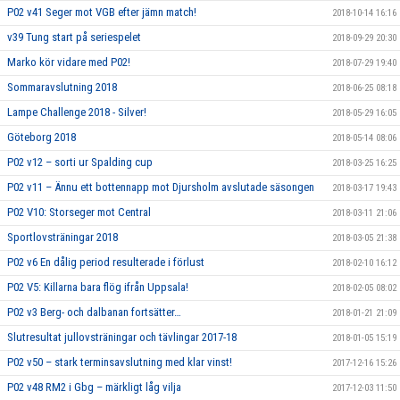
P02 v41 Seger mot VGB efter jämn match!
2018-10-14 16:16
v39 Tung start på seriespelet
2018-09-29 20:30
Marko kör vidare med P02!
2018-07-29 19:40
Sommaravslutning 2018
2018-06-25 08:18
Lampe Challenge 2018 - Silver!
2018-05-29 16:05
Göteborg 2018
2018-05-14 08:06
P02 v12 – sorti ur Spalding cup
2018-03-25 16:25
P02 v11 – Ännu ett bottennapp mot Djursholm avslutade säsongen
2018-03-17 19:43
P02 V10: Storseger mot Central
2018-03-11 21:06
Sportlovsträningar 2018
2018-03-05 21:38
P02 v6 En dålig period resulterade i förlust
2018-02-10 16:12
P02 V5: Killarna bara flög ifrån Uppsala!
2018-02-05 08:02
P02 v3 Berg- och dalbanan fortsätter…
2018-01-21 21:09
Slutresultat jullovsträningar och tävlingar 2017-18
2018-01-05 15:19
P02 v50 – stark terminsavslutning med klar vinst!
2017-12-16 15:26
P02 v48 RM2 i Gbg – märkligt låg vilja
2017-12-03 11:50