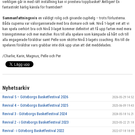
verkligen går in med rätt inställning kan vi prestera toppbasket! Äntligen! En
fantastiskt härlig känsla för framtiden!!
Sammanfattningsvis
en väldigt rolig och givande cuphelg – trots förlusterna.
Båda cuperna var välorganiserade med bra domare och sek. Nivå 1-laget vet att vi
kan spela oerhört bra och Nivå 3-laget kommer definitivt att få upp farten med mera
träningstimmar och mer matcher. Ros till alla spelare som kämpade så hårt och till
alla engagerade föräldrar samt Pelle som skötte Nivå 3-lagets coaching. Ris till de
spelares föräldrar vars grabbar inte dök upp utan att det meddelades.
/Charlie, Karin, Magnus, Pelle och Per
Nyhetsarkiv
Revival 5 – Göteborgs Basketfestival 2026
2026-05-29 14:52
Revival 4 – Göteborgs Basketfestival 2025
2025-06-09 19:43
Revival 3 - Göteborgs Basketfestival 2024
2024-05-18 16:21
Revival 2 - i Göteborgs Basketfestival 2023
2023-05-22 21:18
Revival - i Göteborg Basketfestival 2022
2022-07-18 18:09