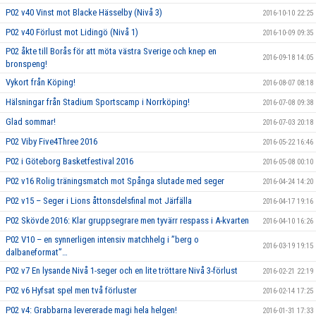
P02 v40 Vinst mot Blacke Hässelby (Nivå 3)
2016-10-10 22:25
P02 v40 Förlust mot Lidingö (Nivå 1)
2016-10-09 09:35
P02 åkte till Borås för att möta västra Sverige och knep en
2016-09-18 14:05
bronspeng!
Vykort från Köping!
2016-08-07 08:18
Hälsningar från Stadium Sportscamp i Norrköping!
2016-07-08 09:38
Glad sommar!
2016-07-03 20:18
P02 Viby Five4Three 2016
2016-05-22 16:46
P02 i Göteborg Basketfestival 2016
2016-05-08 00:10
P02 v16 Rolig träningsmatch mot Spånga slutade med seger
2016-04-24 14:20
P02 v15 – Seger i Lions åttonsdelsfinal mot Järfälla
2016-04-17 19:16
P02 Skövde 2016: Klar gruppsegrare men tyvärr respass i A-kvarten
2016-04-10 16:26
P02 V10 – en synnerligen intensiv matchhelg i ”berg o
2016-03-19 19:15
dalbaneformat”…
P02 v7 En lysande Nivå 1-seger och en lite tröttare Nivå 3-förlust
2016-02-21 22:19
P02 v6 Hyfsat spel men två förluster
2016-02-14 17:25
P02 v4: Grabbarna levererade magi hela helgen!
2016-01-31 17:33