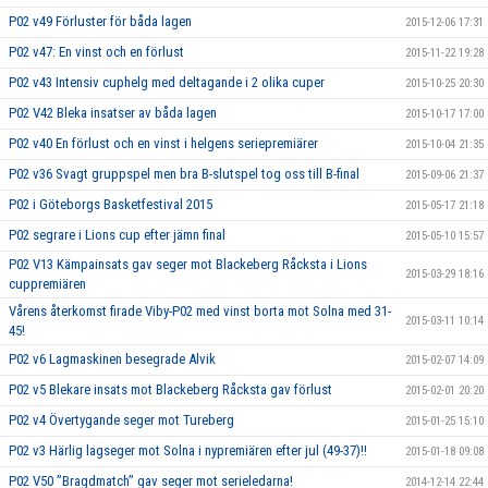
P02 v49 Förluster för båda lagen
2015-12-06 17:31
P02 v47: En vinst och en förlust
2015-11-22 19:28
P02 v43 Intensiv cuphelg med deltagande i 2 olika cuper
2015-10-25 20:30
P02 V42 Bleka insatser av båda lagen
2015-10-17 17:00
P02 v40 En förlust och en vinst i helgens seriepremiärer
2015-10-04 21:35
P02 v36 Svagt gruppspel men bra B-slutspel tog oss till B-final
2015-09-06 21:37
P02 i Göteborgs Basketfestival 2015
2015-05-17 21:18
P02 segrare i Lions cup efter jämn final
2015-05-10 15:57
P02 V13 Kämpainsats gav seger mot Blackeberg Råcksta i Lions
2015-03-29 18:16
cuppremiären
Vårens återkomst firade Viby-P02 med vinst borta mot Solna med 31-
2015-03-11 10:14
45!
P02 v6 Lagmaskinen besegrade Alvik
2015-02-07 14:09
P02 v5 Blekare insats mot Blackeberg Råcksta gav förlust
2015-02-01 20:20
P02 v4 Övertygande seger mot Tureberg
2015-01-25 15:10
P02 v3 Härlig lagseger mot Solna i nypremiären efter jul (49-37)!!
2015-01-18 09:08
P02 V50 ”Bragdmatch” gav seger mot serieledarna!
2014-12-14 22:44