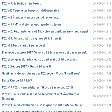
P02 v47: En lektion från Peking
2017-11-25 15:12
P02 V46 Seger efter berg- och dalbanematch
2017-11-18 10:44
P02 v42 Återigen – en bra period räcker inte…
2017-10-22 19:44
P02 v41 RM1 – Historien upprepade sig tyvärr
2017-10-15 15:12
P02 v40: Returmatchen mot Täby blev en gastkramare – med seger!
2017-10-05 22:11
P02 v39: Fortsatt kräftgång men ett fall framåt
2017-10-01 21:31
P02 v38 Tung start på seriespelet
2017-09-24 15:29
Blackebergscupen 2017: Vi kom till B-finalen och det gav mersmak
2017-09-10 21:41
P02 säsongsavslutade med sol, bad, mat och tillbakablick
2017-06-18 20:50
P02 Göteborg 2017 – Guld i B-finalen!!
2017-05-28 22:31
Gastkramande avslutning gav P02 seger i Vibys ”Five4Three”
2017-05-21 17:48
Bäste Kämpe, MIP, MVP
2017-05-20 16:31
P02 v17 P02 silvermedaljörer i Skövde Basketcup 2017!
2017-05-01 17:58
P02 v16 En urstark avslutande segermatch mot Åkersbergas
2017-04-23 18:15
förstalag
P02 v13 En rysaravslutning i Lions gruppspelet slutade i triumf!
2017-04-02 16:24
P02 v13 Historien upprepade sig - tre bra perioder men i sista