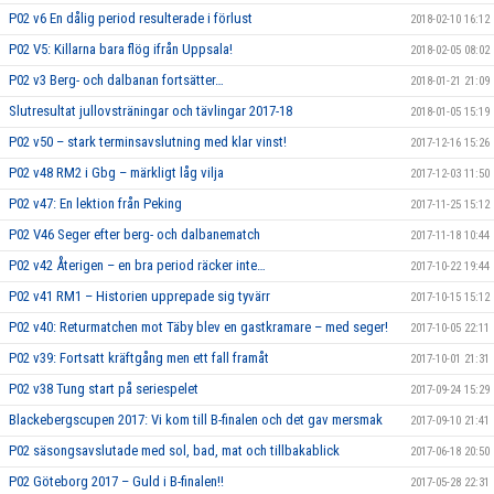
P02 v6 En dålig period resulterade i förlust
2018-02-10 16:12
P02 V5: Killarna bara flög ifrån Uppsala!
2018-02-05 08:02
P02 v3 Berg- och dalbanan fortsätter…
2018-01-21 21:09
Slutresultat jullovsträningar och tävlingar 2017-18
2018-01-05 15:19
P02 v50 – stark terminsavslutning med klar vinst!
2017-12-16 15:26
P02 v48 RM2 i Gbg – märkligt låg vilja
2017-12-03 11:50
P02 v47: En lektion från Peking
2017-11-25 15:12
P02 V46 Seger efter berg- och dalbanematch
2017-11-18 10:44
P02 v42 Återigen – en bra period räcker inte…
2017-10-22 19:44
P02 v41 RM1 – Historien upprepade sig tyvärr
2017-10-15 15:12
P02 v40: Returmatchen mot Täby blev en gastkramare – med seger!
2017-10-05 22:11
P02 v39: Fortsatt kräftgång men ett fall framåt
2017-10-01 21:31
P02 v38 Tung start på seriespelet
2017-09-24 15:29
Blackebergscupen 2017: Vi kom till B-finalen och det gav mersmak
2017-09-10 21:41
P02 säsongsavslutade med sol, bad, mat och tillbakablick
2017-06-18 20:50
P02 Göteborg 2017 – Guld i B-finalen!!
2017-05-28 22:31