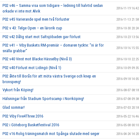
P02 v46 – Samma visa som tidigare – ledning till halvtid sedan
2016-11-19 16:42
orkade vi inte mot Alvik
P02 v45 Varierande spel men två förluster
2016-11-13 21:58
P02 v 43: Telge Open – en lärorik cup
2016-10-30 20:24
P02 v42 Dålig start mot Saltsjöbaden gav förlust
2016-10-23 13:56
P02 v41 – Viby Baskets RM-premiär – domaren tyckte: ”ni är för
2016-10-16 15:55
snälla grabbar”
P02 v40 Vinst mot Blacke Hässelby (Nivå 3)
2016-10-10 22:25
P02 v40 Förlust mot Lidingö (Nivå 1)
2016-10-09 09:35
P02 åkte till Borås för att möta västra Sverige och knep en
2016-09-18 14:05
bronspeng!
Vykort från Köping!
2016-08-07 08:18
Hälsningar från Stadium Sportscamp i Norrköping!
2016-07-08 09:38
Glad sommar!
2016-07-03 20:18
P02 Viby Five4Three 2016
2016-05-22 16:46
P02 i Göteborg Basketfestival 2016
2016-05-08 00:10
P02 v16 Rolig träningsmatch mot Spånga slutade med seger
2016-04-24 14:20