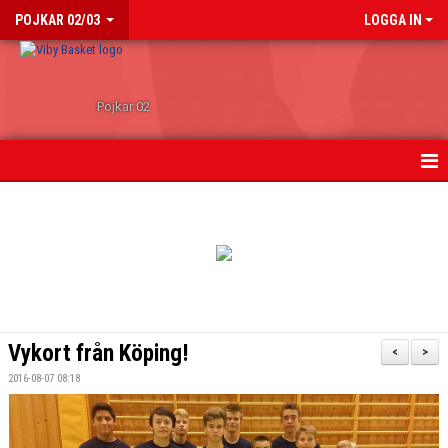
POJKAR 02/03
LOGGA IN
Pojkar 02
HEM
NYHETER
KALENDER
TRUPPEN
Vykort från Köping!
<
>
BILDGALLERI
2016-08-07 08:18
BEAT-THE-PRO CHAMPS