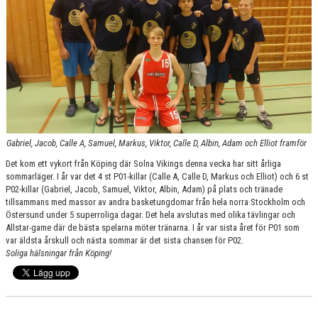
DOKUMENT
KONTAKT
Gabriel, Jacob, Calle A, Samuel, Markus, Viktor, Calle D, Albin, Adam och Elliot framför
Det kom ett vykort från Köping där Solna Vikings denna vecka har sitt årliga
sommarläger. I år var det 4 st P01-killar (Calle A, Calle D, Markus och Elliot) och 6 st
P02-killar (Gabriel, Jacob, Samuel, Viktor, Albin, Adam) på plats och tränade
tillsammans med massor av andra basketungdomar från hela norra Stockholm och
Östersund under 5 superroliga dagar. Det hela avslutas med olika tävlingar och
Allstar-game där de bästa spelarna möter tränarna. I år var sista året för P01 som
var äldsta årskull och nästa sommar är det sista chansen för P02.
Soliga hälsningar från Köping!