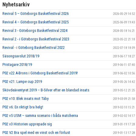
Nyhetsarkiv
Revival 5 – Göteborgs Basketfestival 2026
2026-05-29 14:52
Revival 4 – Göteborgs Basketfestival 2025
2025-06-09 19:43
Revival 3 - Göteborgs Basketfestival 2024
2024-05-18 16:21
Revival 2 - i Göteborgs Basketfestival 2023
2023-05-22 21:18
Revival - i Göteborg Basketfestival 2022
2022-07-18 18:09
Säsongsavslut 2018/19
2019-06-17 18:27
Pristagare 2018/19
2019-06-11 07:40
P02 v22 A-Brons i Göteborg Basketfestival 2019!
2019-06-02 10:56
P02 v21: Lampe cup 2019
2019-05-26 14:42
Skövdeäventyret 2019 – B-Silver efter en blandad insats
2019-05-12 21:25
P02 v10: Blek insats mot Täby
2019-03-09 21:58
P02 v6: En riktigt bra helg!
2019-02-10 15:21
P02 v5 USM – samma scenario i båda matcherna
2019-02-02 14:17
P02 v3 Historien upprepade sig
2019-01-19 17:28
P02 V2 Bra spel med en vinst och en förlust
2019-01-13 17:28