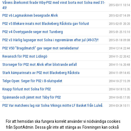
Vårens återkomst firade Viby-P02 med vinst borta mot Solna med 31-
2015-03-11 10:14
45!
P02 v6 Lagmaskinen besegrade Alvik
2015-02-07 14:09
P02 v5 Blekare insats mot Blackeberg Råcksta gav förlust
2015-02-01 20:20
P02 v4 Övertygande seger mot Tureberg
2015-01-25 15:10
P02 v3 Härlig lagseger mot Solna i nypremiären efter jul (49-37)!!
2015-01-18 09:08
P02 V50 ”Bragdmatch” gav seger mot serieledarna!
2014-12-14 22:44
Revansch för P02 mot Lidingö
2014-11-22 20:42
Storseger för P02 mot Alvik efter blixtrande anfall
2014-11-16 20:48
Stark kämparinsats av P02 mot Blackeberg Råcksta
2014-11-09 14:45
Telge Open: Seger för P02 i B-slutspelet
2014-10-27 15:39
Knapp förlust mot Solna för P02
2014-10-18 15:35
Spännande och jämnt mot Täby för P02
2014-10-05 17:05
P02 Var matchens lag när Solna Vikings mötte LF Basket från Luleå.
2014-03-24 10:11
P02 v6. EB-ligan: Två segrar i helgens omgång
2014-03-20 10:12
För att hemsidan ska fungera korrekt använder vi nödvändiga cookies
P02 v4. EB-ligan: Seger i helgens båda matcher
2014-03-19 10:14
från SportAdmin. Dessa går inte att stänga av. Föreningen kan också