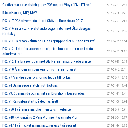
Gastkramande avslutning gav P02 seger i Vibys ”Five4Three”
2017-05-21 17:48
Bäste Kämpe, MIP, MVP
2017-05-20 16:31
P02 v17 P02 silvermedaljörer i Skövde Basketcup 2017!
2017-05-01 17:58
P02 v16 En urstark avslutande segermatch mot Åkersbergas
2017-04-23 18:15
förstalag
P02 v13 En rysaravslutning i Lions gruppspelet slutade i triumf!
2017-04-02 16:24
P02 v13 Historien upprepade sig - tre bra perioder men i sista
2017-04-01 21:30
orkade vi inte
P02 v12 Tre bra perioder mot Alvik men i sista orkade vi inte
2017-03-25 15:39
P02 v10 Återigen en scenförändring – men nu vinst!
2017-03-12 22:11
P02 v7 Märklig scenförändring ledde till förlust
2017-02-19 16:13
P02 v4 Jämn segermatch mot Sigtuna
2017-01-29 17:44
P02 v3: Spännande och jämnt när Djursholm besegrades
2017-01-21 18:41
P02 v1 Kanonbra start på det nya året!
2017-01-08 16:04
P02 v50 Två jämna matcher men tyvärr förluster
2016-12-18 15:01
P02 v48 RM omgång 2 Veni Vidi men tyvärr inte Vici
2016-12-04 12:57
P02 v47 Två mycket jämna matcher gav två segrar!
2016-11-26 16:55