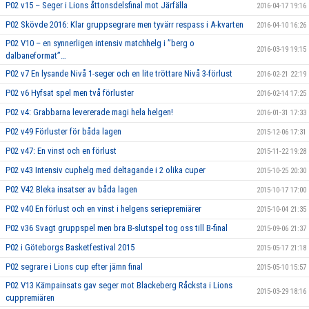
P02 v15 – Seger i Lions åttonsdelsfinal mot Järfälla
2016-04-17 19:16
P02 Skövde 2016: Klar gruppsegrare men tyvärr respass i A-kvarten
2016-04-10 16:26
P02 V10 – en synnerligen intensiv matchhelg i ”berg o
2016-03-19 19:15
dalbaneformat”…
P02 v7 En lysande Nivå 1-seger och en lite tröttare Nivå 3-förlust
2016-02-21 22:19
P02 v6 Hyfsat spel men två förluster
2016-02-14 17:25
P02 v4: Grabbarna levererade magi hela helgen!
2016-01-31 17:33
P02 v49 Förluster för båda lagen
2015-12-06 17:31
P02 v47: En vinst och en förlust
2015-11-22 19:28
P02 v43 Intensiv cuphelg med deltagande i 2 olika cuper
2015-10-25 20:30
P02 V42 Bleka insatser av båda lagen
2015-10-17 17:00
P02 v40 En förlust och en vinst i helgens seriepremiärer
2015-10-04 21:35
P02 v36 Svagt gruppspel men bra B-slutspel tog oss till B-final
2015-09-06 21:37
P02 i Göteborgs Basketfestival 2015
2015-05-17 21:18
P02 segrare i Lions cup efter jämn final
2015-05-10 15:57
P02 V13 Kämpainsats gav seger mot Blackeberg Råcksta i Lions
2015-03-29 18:16
cuppremiären