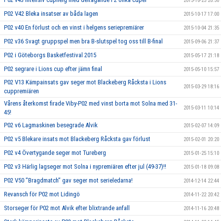
2015-10-25 20:30
P02 V42 Bleka insatser av båda lagen
2015-10-17 17:00
P02 v40 En förlust och en vinst i helgens seriepremiärer
2015-10-04 21:35
P02 v36 Svagt gruppspel men bra B-slutspel tog oss till B-final
2015-09-06 21:37
P02 i Göteborgs Basketfestival 2015
2015-05-17 21:18
P02 segrare i Lions cup efter jämn final
2015-05-10 15:57
P02 V13 Kämpainsats gav seger mot Blackeberg Råcksta i Lions
2015-03-29 18:16
cuppremiären
Vårens återkomst firade Viby-P02 med vinst borta mot Solna med 31-
2015-03-11 10:14
45!
P02 v6 Lagmaskinen besegrade Alvik
2015-02-07 14:09
P02 v5 Blekare insats mot Blackeberg Råcksta gav förlust
2015-02-01 20:20
P02 v4 Övertygande seger mot Tureberg
2015-01-25 15:10
P02 v3 Härlig lagseger mot Solna i nypremiären efter jul (49-37)!!
2015-01-18 09:08
P02 V50 ”Bragdmatch” gav seger mot serieledarna!
2014-12-14 22:44
Revansch för P02 mot Lidingö
2014-11-22 20:42
Storseger för P02 mot Alvik efter blixtrande anfall
2014-11-16 20:48