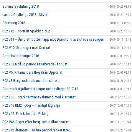
Sommaravslutning 2018
2018-06-25 08:18
Lampe Challenge 2018 - Silver!
2018-05-29 16:05
Göteborg 2018
2018-05-14 08:06
P02 v12 – sorti ur Spalding cup
2018-03-25 16:25
P02 v11 – Ännu ett bottennapp mot Djursholm avslutade säsongen
2018-03-17 19:43
P02 V10: Storseger mot Central
2018-03-11 21:06
Sportlovsträningar 2018
2018-03-05 21:38
P02 v6 En dålig period resulterade i förlust
2018-02-10 16:12
P02 V5: Killarna bara flög ifrån Uppsala!
2018-02-05 08:02
P02 v3 Berg- och dalbanan fortsätter…
2018-01-21 21:09
Slutresultat jullovsträningar och tävlingar 2017-18
2018-01-05 15:19
P02 v50 – stark terminsavslutning med klar vinst!
2017-12-16 15:26
P02 v48 RM2 i Gbg – märkligt låg vilja
2017-12-03 11:50
P02 v47: En lektion från Peking
2017-11-25 15:12
P02 V46 Seger efter berg- och dalbanematch
2017-11-18 10:44
P02 v42 Återigen – en bra period räcker inte…
2017-10-22 19:44