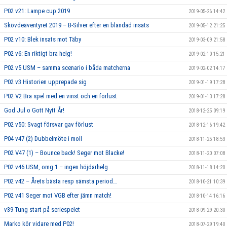
P02 v21: Lampe cup 2019
2019-05-26 14:42
Skövdeäventyret 2019 – B-Silver efter en blandad insats
2019-05-12 21:25
P02 v10: Blek insats mot Täby
2019-03-09 21:58
P02 v6: En riktigt bra helg!
2019-02-10 15:21
P02 v5 USM – samma scenario i båda matcherna
2019-02-02 14:17
P02 v3 Historien upprepade sig
2019-01-19 17:28
P02 V2 Bra spel med en vinst och en förlust
2019-01-13 17:28
God Jul o Gott Nytt År!
2018-12-25 09:19
P02 v50: Svagt försvar gav förlust
2018-12-16 19:42
P04 v47 (2) Dubbelmöte i moll
2018-11-25 18:53
P02 V47 (1) – Bounce back! Seger mot Blacke!
2018-11-20 07:08
P02 v46 USM, omg 1 – ingen höjdarhelg
2018-11-18 14:20
P02 v42 – Årets bästa resp sämsta period…
2018-10-21 10:39
P02 v41 Seger mot VGB efter jämn match!
2018-10-14 16:16
v39 Tung start på seriespelet
2018-09-29 20:30
Marko kör vidare med P02!
2018-07-29 19:40