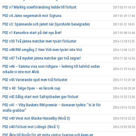
P02 v7 Märklig scenförändring ledde till förlust
2017-02-19 16:13
P02 v4 Jämn segermatch mot Sigtuna
2017-01-29 17:44
P02 v3: Spännande och jämnt när Djursholm besegrades
2017-01-21 18:41
P02 v1 Kanonbra start på det nya året!
2017-01-08 16:04
P02 v50 Två jämna matcher men tyvärr förluster
2016-12-18 15:01
P02 v48 RM omgång 2 Veni Vidi men tyvärr inte Vici
2016-12-04 12:57
P02 v47 Två mycket jämna matcher gav två segrar!
2016-11-26 16:55
P02 v46 – Samma visa som tidigare – ledning till halvtid sedan
2016-11-19 16:42
orkade vi inte mot Alvik
P02 v45 Varierande spel men två förluster
2016-11-13 21:58
P02 v 43: Telge Open – en lärorik cup
2016-10-30 20:24
P02 v42 Dålig start mot Saltsjöbaden gav förlust
2016-10-23 13:56
P02 v41 – Viby Baskets RM-premiär – domaren tyckte: ”ni är för
2016-10-16 15:55
snälla grabbar”
P02 v40 Vinst mot Blacke Hässelby (Nivå 3)
2016-10-10 22:25
P02 v40 Förlust mot Lidingö (Nivå 1)
2016-10-09 09:35
P02 åkte till Borås för att möta västra Sverige och knep en