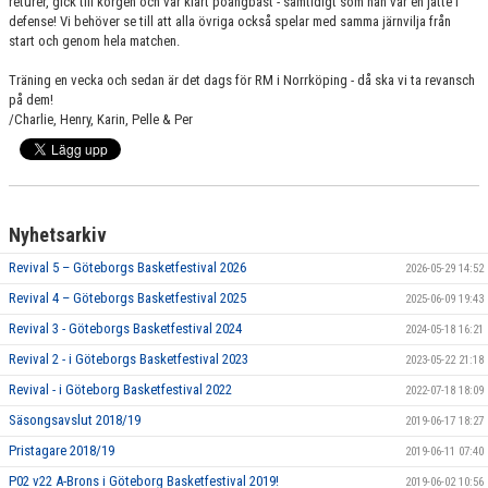
returer, gick till korgen och var klart poängbäst - samtidigt som han var en jätte i
defense! Vi behöver se till att alla övriga också spelar med samma järnvilja från
start och genom hela matchen.
Träning en vecka och sedan är det dags för RM i Norrköping - då ska vi ta revansch
på dem!
/Charlie, Henry, Karin, Pelle & Per
Nyhetsarkiv
Revival 5 – Göteborgs Basketfestival 2026
2026-05-29 14:52
Revival 4 – Göteborgs Basketfestival 2025
2025-06-09 19:43
Revival 3 - Göteborgs Basketfestival 2024
2024-05-18 16:21
Revival 2 - i Göteborgs Basketfestival 2023
2023-05-22 21:18
Revival - i Göteborg Basketfestival 2022
2022-07-18 18:09
Säsongsavslut 2018/19
2019-06-17 18:27
Pristagare 2018/19
2019-06-11 07:40
P02 v22 A-Brons i Göteborg Basketfestival 2019!
2019-06-02 10:56