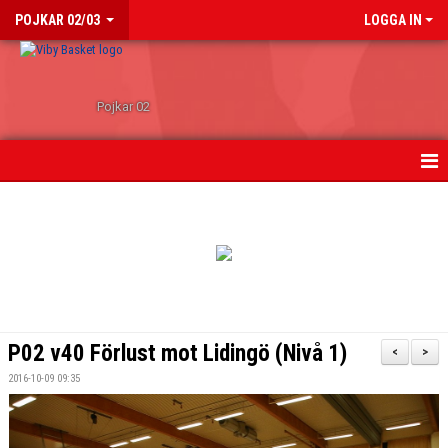
POJKAR 02/03
LOGGA IN
Pojkar 02
HEM
NYHETER
KALENDER
TRUPPEN
P02 v40 Förlust mot Lidingö (Nivå 1)
<
>
BILDGALLERI
2016-10-09 09:35
BEAT-THE-PRO CHAMPS