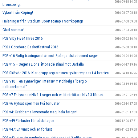
2016-09-18 14:05
bronspeng!
Vykort från Köping!
2016-08-07 08:18
Hälsningar från Stadium Sportscamp i Norrköping!
2016-07-08 09:38
Glad sommar!
2016-07-03 20:18
P02 Viby Five4Three 2016
2016-05-22 16:46
P02 i Göteborg Basketfestival 2016
2016-05-08 00:10
P02 v16 Rolig träningsmatch mot Spånga slutade med seger
2016-04-24 14:20
P02 v15 – Seger i Lions åttonsdelsfinal mot Järfälla
2016-04-17 19:16
P02 Skövde 2016: Klar gruppsegrare men tyvärr respass i A-kvarten
2016-04-10 16:26
P02 V10 – en synnerligen intensiv matchhelg i ”berg o
2016-03-19 19:15
dalbaneformat”…
P02 v7 En lysande Nivå 1-seger och en lite tröttare Nivå 3-förlust
2016-02-21 22:19
P02 v6 Hyfsat spel men två förluster
2016-02-14 17:25
P02 v4: Grabbarna levererade magi hela helgen!
2016-01-31 17:33
P02 v49 Förluster för båda lagen
2015-12-06 17:31
P02 v47: En vinst och en förlust
2015-11-22 19:28
P02 v43 Intensiv cuphelg med deltagande i 2 olika cuper