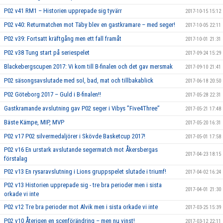
P02 v41 RM1 – Historien upprepade sig tyvärr
2017-10-15 15:12
P02 v40: Returmatchen mot Täby blev en gastkramare – med seger!
2017-10-05 22:11
P02 v39: Fortsatt kräftgång men ett fall framåt
2017-10-01 21:31
P02 v38 Tung start på seriespelet
2017-09-24 15:29
Blackebergscupen 2017: Vi kom till B-finalen och det gav mersmak
2017-09-10 21:41
P02 säsongsavslutade med sol, bad, mat och tillbakablick
2017-06-18 20:50
P02 Göteborg 2017 – Guld i B-finalen!!
2017-05-28 22:31
Gastkramande avslutning gav P02 seger i Vibys ”Five4Three”
2017-05-21 17:48
Bäste Kämpe, MIP, MVP
2017-05-20 16:31
P02 v17 P02 silvermedaljörer i Skövde Basketcup 2017!
2017-05-01 17:58
P02 v16 En urstark avslutande segermatch mot Åkersbergas
2017-04-23 18:15
förstalag
P02 v13 En rysaravslutning i Lions gruppspelet slutade i triumf!
2017-04-02 16:24
P02 v13 Historien upprepade sig - tre bra perioder men i sista
2017-04-01 21:30
orkade vi inte
P02 v12 Tre bra perioder mot Alvik men i sista orkade vi inte
2017-03-25 15:39
P02 v10 Återigen en scenförändring – men nu vinst!
2017-03-12 22:11