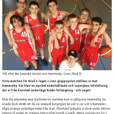
DOKUMENT
KONTAKT
P02 efter den heroiska vinsten mot Hammarby i Lions (Nivå 3)
Sista matchen för Nivå 3-laget i Lions gruppspelet ställdes vi mot
Hammarby. Det blev en mycket underhållande och superjämn tillställning
där vi från konstant underläge fixade förlängning - och seger!
Efter lite oklarheter med starttiden för matchen kom vi igång mot Hammarby. De
visade dock direkt att de var snäppet hungrigare än vad vi var och vi hamnade i
några poängs underläge redan från start. Efterhand lyckades vi dock under Viktors
ledning få spelet att stämma bättre både framåt o bakåt, Nikita svarade tex för 2