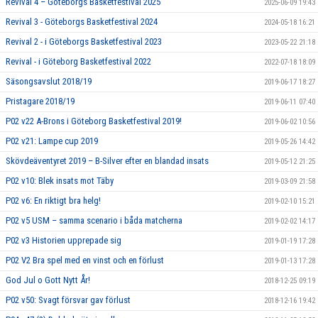
Revival 4 – Göteborgs Basketfestival 2025
2025-06-09 19:43
Revival 3 - Göteborgs Basketfestival 2024
2024-05-18 16:21
Revival 2 - i Göteborgs Basketfestival 2023
2023-05-22 21:18
Revival - i Göteborg Basketfestival 2022
2022-07-18 18:09
Säsongsavslut 2018/19
2019-06-17 18:27
Pristagare 2018/19
2019-06-11 07:40
P02 v22 A-Brons i Göteborg Basketfestival 2019!
2019-06-02 10:56
P02 v21: Lampe cup 2019
2019-05-26 14:42
Skövdeäventyret 2019 – B-Silver efter en blandad insats
2019-05-12 21:25
P02 v10: Blek insats mot Täby
2019-03-09 21:58
P02 v6: En riktigt bra helg!
2019-02-10 15:21
P02 v5 USM – samma scenario i båda matcherna
2019-02-02 14:17
P02 v3 Historien upprepade sig
2019-01-19 17:28
P02 V2 Bra spel med en vinst och en förlust
2019-01-13 17:28
God Jul o Gott Nytt År!
2018-12-25 09:19
P02 v50: Svagt försvar gav förlust
2018-12-16 19:42