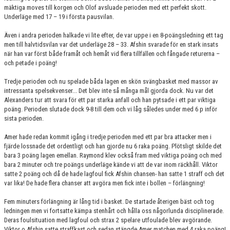
mäktiga moves till korgen och Olof avsluade perioden med ett perfekt skott.
Underläge med 17 – 19 i första pausvilan.
Även i andra perioden halkade vi lite efter, de var uppe i en 8-poängsledning ett tag
men till halvtidsvilan var det underläge 28 – 33. Afshin svarade för en stark insats
när han var först både framåt och hemåt vid flera tillfällen och fångade returerna –
och petade i poäng!
Tredje perioden och nu spelade båda lagen en skön svängbasket med massor av
intressanta spelsekvenser... Det blev inte så många mål gjorda dock. Nu var det
Alexanders tur att svara för ett par starka anfall och han pytsade i ett par viktiga
poäng. Perioden slutade dock 9-8 till dem och vi låg således under med 6 p inför
sista perioden.
Amer hade redan kommit igång i tredje perioden med ett par bra attacker men i
fjärde lossnade det ordentligt och han gjorde nu 6 raka poäng. Plötsligt skilde det
bara 3 poäng lagen emellan. Raymond klev också fram med viktiga poäng och med
bara 2 minuter och tre poängs underläge kände vi att de var inom räckhåll. Viktor
satte 2 poäng och då de hade lagfoul fick Afshin chansen- han satte 1 straff och det
var lika! De hade flera chanser att avgöra men fick inte i bollen – förlängning!
Fem minuters förlängning är lång tid i basket. De startade återigen bäst och tog
ledningen men vi fortsatte kämpa stenhårt och hålla oss någorlunda disciplinerade.
Deras foulsituation med lagfoul och strax 2 spelare utfoulade blev avgörande.
Viktor o Afshin satte straffkast och sedan stängde Amer matchen med 4 raka poäng!