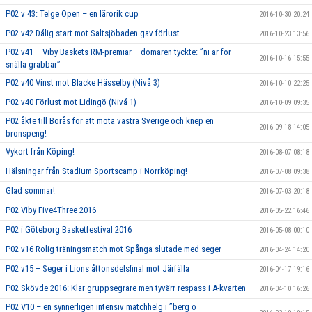
P02 v 43: Telge Open – en lärorik cup
2016-10-30 20:24
P02 v42 Dålig start mot Saltsjöbaden gav förlust
2016-10-23 13:56
P02 v41 – Viby Baskets RM-premiär – domaren tyckte: ”ni är för
2016-10-16 15:55
snälla grabbar”
P02 v40 Vinst mot Blacke Hässelby (Nivå 3)
2016-10-10 22:25
P02 v40 Förlust mot Lidingö (Nivå 1)
2016-10-09 09:35
P02 åkte till Borås för att möta västra Sverige och knep en
2016-09-18 14:05
bronspeng!
Vykort från Köping!
2016-08-07 08:18
Hälsningar från Stadium Sportscamp i Norrköping!
2016-07-08 09:38
Glad sommar!
2016-07-03 20:18
P02 Viby Five4Three 2016
2016-05-22 16:46
P02 i Göteborg Basketfestival 2016
2016-05-08 00:10
P02 v16 Rolig träningsmatch mot Spånga slutade med seger
2016-04-24 14:20
P02 v15 – Seger i Lions åttonsdelsfinal mot Järfälla
2016-04-17 19:16
P02 Skövde 2016: Klar gruppsegrare men tyvärr respass i A-kvarten
2016-04-10 16:26
P02 V10 – en synnerligen intensiv matchhelg i ”berg o