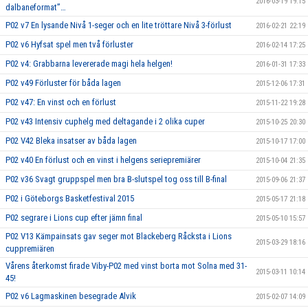
2016-03-19 19:15
dalbaneformat”…
P02 v7 En lysande Nivå 1-seger och en lite tröttare Nivå 3-förlust
2016-02-21 22:19
P02 v6 Hyfsat spel men två förluster
2016-02-14 17:25
P02 v4: Grabbarna levererade magi hela helgen!
2016-01-31 17:33
P02 v49 Förluster för båda lagen
2015-12-06 17:31
P02 v47: En vinst och en förlust
2015-11-22 19:28
P02 v43 Intensiv cuphelg med deltagande i 2 olika cuper
2015-10-25 20:30
P02 V42 Bleka insatser av båda lagen
2015-10-17 17:00
P02 v40 En förlust och en vinst i helgens seriepremiärer
2015-10-04 21:35
P02 v36 Svagt gruppspel men bra B-slutspel tog oss till B-final
2015-09-06 21:37
P02 i Göteborgs Basketfestival 2015
2015-05-17 21:18
P02 segrare i Lions cup efter jämn final
2015-05-10 15:57
P02 V13 Kämpainsats gav seger mot Blackeberg Råcksta i Lions
2015-03-29 18:16
cuppremiären
Vårens återkomst firade Viby-P02 med vinst borta mot Solna med 31-
2015-03-11 10:14
45!
P02 v6 Lagmaskinen besegrade Alvik
2015-02-07 14:09