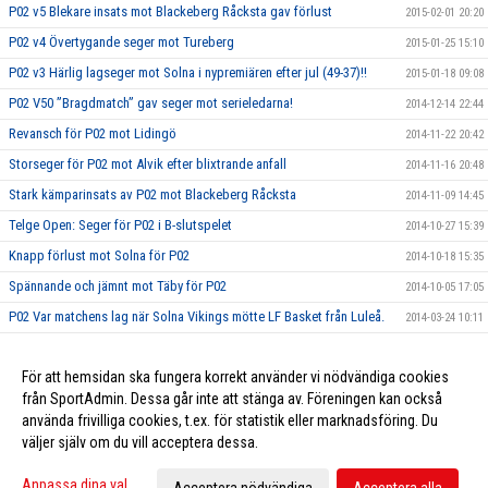
P02 v5 Blekare insats mot Blackeberg Råcksta gav förlust
2015-02-01 20:20
P02 v4 Övertygande seger mot Tureberg
2015-01-25 15:10
P02 v3 Härlig lagseger mot Solna i nypremiären efter jul (49-37)!!
2015-01-18 09:08
P02 V50 ”Bragdmatch” gav seger mot serieledarna!
2014-12-14 22:44
Revansch för P02 mot Lidingö
2014-11-22 20:42
Storseger för P02 mot Alvik efter blixtrande anfall
2014-11-16 20:48
Stark kämparinsats av P02 mot Blackeberg Råcksta
2014-11-09 14:45
Telge Open: Seger för P02 i B-slutspelet
2014-10-27 15:39
Knapp förlust mot Solna för P02
2014-10-18 15:35
Spännande och jämnt mot Täby för P02
2014-10-05 17:05
P02 Var matchens lag när Solna Vikings mötte LF Basket från Luleå.
2014-03-24 10:11
P02 v6. EB-ligan: Två segrar i helgens omgång
2014-03-20 10:12
För att hemsidan ska fungera korrekt använder vi nödvändiga cookies
P02 v4. EB-ligan: Seger i helgens båda matcher
2014-03-19 10:14
från SportAdmin. Dessa går inte att stänga av. Föreningen kan också
använda frivilliga cookies, t.ex. för statistik eller marknadsföring. Du
väljer själv om du vill acceptera dessa.
Cookie-inställningar
Gå till Webbversion
Anpassa dina val