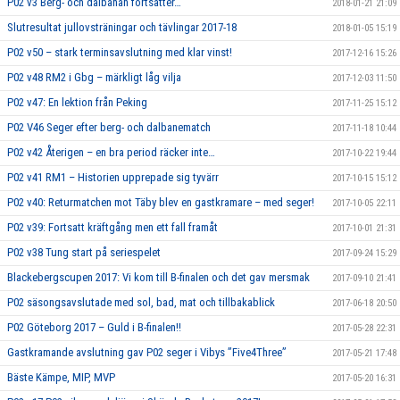
P02 v3 Berg- och dalbanan fortsätter…
2018-01-21 21:09
Slutresultat jullovsträningar och tävlingar 2017-18
2018-01-05 15:19
P02 v50 – stark terminsavslutning med klar vinst!
2017-12-16 15:26
P02 v48 RM2 i Gbg – märkligt låg vilja
2017-12-03 11:50
P02 v47: En lektion från Peking
2017-11-25 15:12
P02 V46 Seger efter berg- och dalbanematch
2017-11-18 10:44
P02 v42 Återigen – en bra period räcker inte…
2017-10-22 19:44
P02 v41 RM1 – Historien upprepade sig tyvärr
2017-10-15 15:12
P02 v40: Returmatchen mot Täby blev en gastkramare – med seger!
2017-10-05 22:11
P02 v39: Fortsatt kräftgång men ett fall framåt
2017-10-01 21:31
P02 v38 Tung start på seriespelet
2017-09-24 15:29
Blackebergscupen 2017: Vi kom till B-finalen och det gav mersmak
2017-09-10 21:41
P02 säsongsavslutade med sol, bad, mat och tillbakablick
2017-06-18 20:50
P02 Göteborg 2017 – Guld i B-finalen!!
2017-05-28 22:31
Gastkramande avslutning gav P02 seger i Vibys ”Five4Three”
2017-05-21 17:48
Bäste Kämpe, MIP, MVP
2017-05-20 16:31