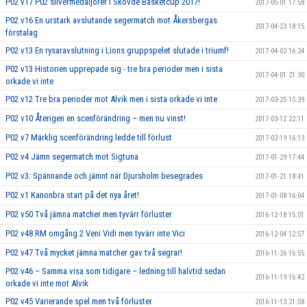
P02 v17 P02 silvermedaljörer i Skövde Basketcup 2017!
2017-05-01 17:58
P02 v16 En urstark avslutande segermatch mot Åkersbergas
2017-04-23 18:15
förstalag
P02 v13 En rysaravslutning i Lions gruppspelet slutade i triumf!
2017-04-02 16:24
P02 v13 Historien upprepade sig - tre bra perioder men i sista
2017-04-01 21:30
orkade vi inte
P02 v12 Tre bra perioder mot Alvik men i sista orkade vi inte
2017-03-25 15:39
P02 v10 Återigen en scenförändring – men nu vinst!
2017-03-12 22:11
P02 v7 Märklig scenförändring ledde till förlust
2017-02-19 16:13
P02 v4 Jämn segermatch mot Sigtuna
2017-01-29 17:44
P02 v3: Spännande och jämnt när Djursholm besegrades
2017-01-21 18:41
P02 v1 Kanonbra start på det nya året!
2017-01-08 16:04
P02 v50 Två jämna matcher men tyvärr förluster
2016-12-18 15:01
P02 v48 RM omgång 2 Veni Vidi men tyvärr inte Vici
2016-12-04 12:57
P02 v47 Två mycket jämna matcher gav två segrar!
2016-11-26 16:55
P02 v46 – Samma visa som tidigare – ledning till halvtid sedan
2016-11-19 16:42
orkade vi inte mot Alvik
P02 v45 Varierande spel men två förluster
2016-11-13 21:58