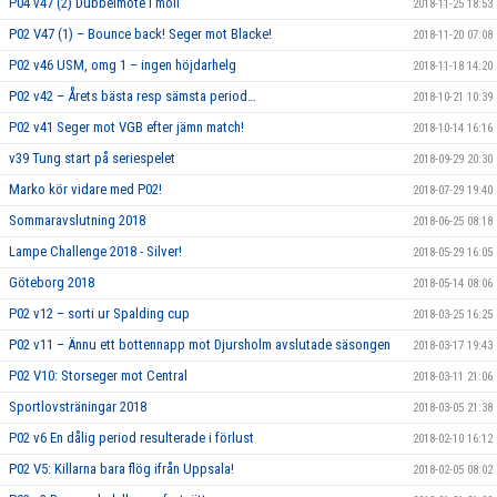
P04 v47 (2) Dubbelmöte i moll
2018-11-25 18:53
P02 V47 (1) – Bounce back! Seger mot Blacke!
2018-11-20 07:08
P02 v46 USM, omg 1 – ingen höjdarhelg
2018-11-18 14:20
P02 v42 – Årets bästa resp sämsta period…
2018-10-21 10:39
P02 v41 Seger mot VGB efter jämn match!
2018-10-14 16:16
v39 Tung start på seriespelet
2018-09-29 20:30
Marko kör vidare med P02!
2018-07-29 19:40
Sommaravslutning 2018
2018-06-25 08:18
Lampe Challenge 2018 - Silver!
2018-05-29 16:05
Göteborg 2018
2018-05-14 08:06
P02 v12 – sorti ur Spalding cup
2018-03-25 16:25
P02 v11 – Ännu ett bottennapp mot Djursholm avslutade säsongen
2018-03-17 19:43
P02 V10: Storseger mot Central
2018-03-11 21:06
Sportlovsträningar 2018
2018-03-05 21:38
P02 v6 En dålig period resulterade i förlust
2018-02-10 16:12
P02 V5: Killarna bara flög ifrån Uppsala!
2018-02-05 08:02