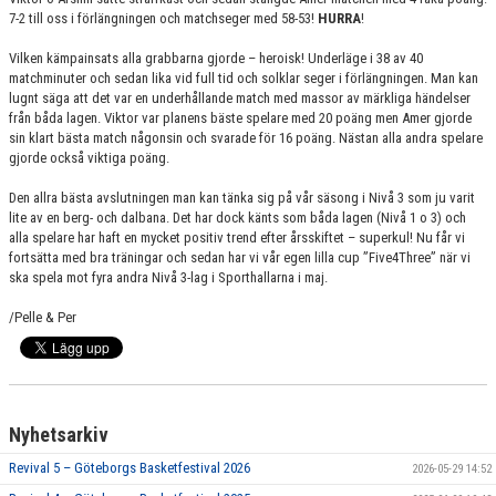
7-2 till oss i förlängningen och matchseger med 58-53!
HURRA
!
Vilken kämpainsats alla grabbarna gjorde – heroisk! Underläge i 38 av 40
matchminuter och sedan lika vid full tid och solklar seger i förlängningen. Man kan
lugnt säga att det var en underhållande match med massor av märkliga händelser
från båda lagen. Viktor var planens bäste spelare med 20 poäng men Amer gjorde
sin klart bästa match någonsin och svarade för 16 poäng. Nästan alla andra spelare
gjorde också viktiga poäng.
Den allra bästa avslutningen man kan tänka sig på vår säsong i Nivå 3 som ju varit
lite av en berg- och dalbana. Det har dock känts som båda lagen (Nivå 1 o 3) och
alla spelare har haft en mycket positiv trend efter årsskiftet – superkul! Nu får vi
fortsätta med bra träningar och sedan har vi vår egen lilla cup ”Five4Three” när vi
ska spela mot fyra andra Nivå 3-lag i Sporthallarna i maj.
/Pelle & Per
Nyhetsarkiv
Revival 5 – Göteborgs Basketfestival 2026
2026-05-29 14:52