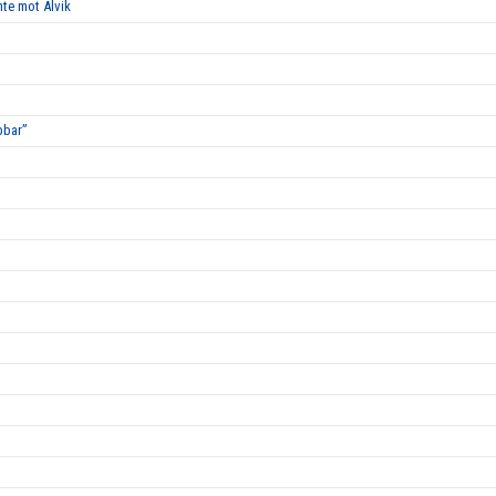
nte mot Alvik
bbar”