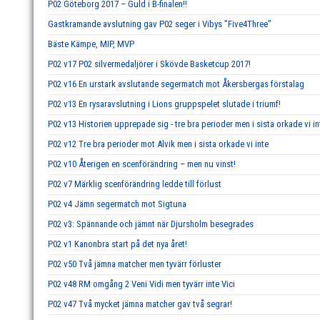
P02 Göteborg 2017 – Guld i B-finalen!!
Gastkramande avslutning gav P02 seger i Vibys ”Five4Three”
Bäste Kämpe, MIP, MVP
P02 v17 P02 silvermedaljörer i Skövde Basketcup 2017!
P02 v16 En urstark avslutande segermatch mot Åkersbergas förstalag
P02 v13 En rysaravslutning i Lions gruppspelet slutade i triumf!
P02 v13 Historien upprepade sig - tre bra perioder men i sista orkade vi in
P02 v12 Tre bra perioder mot Alvik men i sista orkade vi inte
P02 v10 Återigen en scenförändring – men nu vinst!
P02 v7 Märklig scenförändring ledde till förlust
P02 v4 Jämn segermatch mot Sigtuna
P02 v3: Spännande och jämnt när Djursholm besegrades
P02 v1 Kanonbra start på det nya året!
P02 v50 Två jämna matcher men tyvärr förluster
P02 v48 RM omgång 2 Veni Vidi men tyvärr inte Vici
P02 v47 Två mycket jämna matcher gav två segrar!