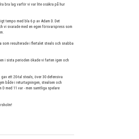
 bra lag varför vi var lite osäkra på hur
nigt tempo med bla 6 p av Adam D. Det
 och vi svarade med en egen försvarspress som
en.
som resulterade i flertalet steals och snabba
en i sista perioden ökade vi farten igen och
 gav ett 20-tal steals, över 30 defensiva
ym både i returtagningen, stealsen och
 D med 11 var - men samtliga spelare
ursholm!