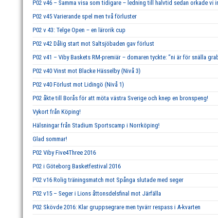
P02 v46 – Samma visa som tidigare – ledning till halvtid sedan orkade vi i
P02 v45 Varierande spel men två förluster
P02 v 43: Telge Open – en lärorik cup
P02 v42 Dålig start mot Saltsjöbaden gav förlust
P02 v41 – Viby Baskets RM-premiär – domaren tyckte: ”ni är för snälla gra
P02 v40 Vinst mot Blacke Hässelby (Nivå 3)
P02 v40 Förlust mot Lidingö (Nivå 1)
P02 åkte till Borås för att möta västra Sverige och knep en bronspeng!
Vykort från Köping!
Hälsningar från Stadium Sportscamp i Norrköping!
Glad sommar!
P02 Viby Five4Three 2016
P02 i Göteborg Basketfestival 2016
P02 v16 Rolig träningsmatch mot Spånga slutade med seger
P02 v15 – Seger i Lions åttonsdelsfinal mot Järfälla
P02 Skövde 2016: Klar gruppsegrare men tyvärr respass i A-kvarten