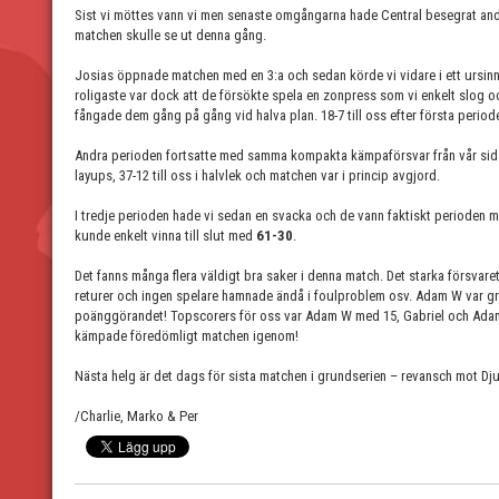
Sist vi möttes vann vi men senaste omgångarna hade Central besegrat andra
matchen skulle se ut denna gång.
Josias öppnade matchen med en 3:a och sedan körde vi vidare i ett ursin
roligaste var dock att de försökte spela en zonpress som vi enkelt slog
fångade dem gång på gång vid halva plan. 18-7 till oss efter första period
Andra perioden fortsatte med samma kompakta kämpaförsvar från vår sida 
layups, 37-12 till oss i halvlek och matchen var i princip avgjord.
I tredje perioden hade vi sedan en svacka och de vann faktiskt perioden m
kunde enkelt vinna till slut med
61-30
.
Det fanns många flera väldigt bra saker i denna match. Det starka försvaret
returer och ingen spelare hamnade ändå i foulproblem osv. Adam W var gr
poänggörandet! Topscorers för oss var Adam W med 15, Gabriel och Adam
kämpade föredömligt matchen igenom!
Nästa helg är det dags för sista matchen i grundserien – revansch mot Dj
/Charlie, Marko & Per