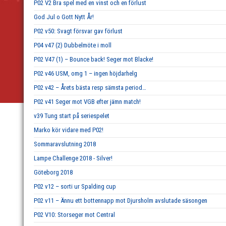
P02 V2 Bra spel med en vinst och en förlust
God Jul o Gott Nytt År!
P02 v50: Svagt försvar gav förlust
P04 v47 (2) Dubbelmöte i moll
P02 V47 (1) – Bounce back! Seger mot Blacke!
P02 v46 USM, omg 1 – ingen höjdarhelg
P02 v42 – Årets bästa resp sämsta period…
P02 v41 Seger mot VGB efter jämn match!
v39 Tung start på seriespelet
Marko kör vidare med P02!
Sommaravslutning 2018
Lampe Challenge 2018 - Silver!
Göteborg 2018
P02 v12 – sorti ur Spalding cup
P02 v11 – Ännu ett bottennapp mot Djursholm avslutade säsongen
P02 V10: Storseger mot Central