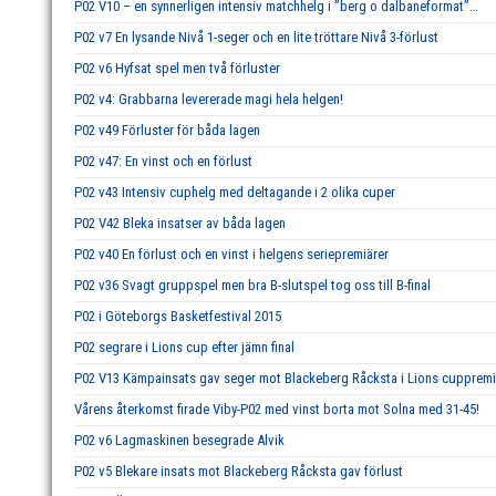
P02 V10 – en synnerligen intensiv matchhelg i ”berg o dalbaneformat”…
P02 v7 En lysande Nivå 1-seger och en lite tröttare Nivå 3-förlust
P02 v6 Hyfsat spel men två förluster
P02 v4: Grabbarna levererade magi hela helgen!
P02 v49 Förluster för båda lagen
P02 v47: En vinst och en förlust
P02 v43 Intensiv cuphelg med deltagande i 2 olika cuper
P02 V42 Bleka insatser av båda lagen
P02 v40 En förlust och en vinst i helgens seriepremiärer
P02 v36 Svagt gruppspel men bra B-slutspel tog oss till B-final
P02 i Göteborgs Basketfestival 2015
P02 segrare i Lions cup efter jämn final
P02 V13 Kämpainsats gav seger mot Blackeberg Råcksta i Lions cuppremi
Vårens återkomst firade Viby-P02 med vinst borta mot Solna med 31-45!
P02 v6 Lagmaskinen besegrade Alvik
P02 v5 Blekare insats mot Blackeberg Råcksta gav förlust