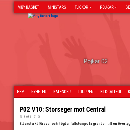
VIBY BASKET
MINISTARS
FLICKOR
POJKAR
SE
Pojkar 02
HEM
NYHETER
KALENDER
TRUPPEN
BILDGALLERI
P02 V10: Storseger mot Central
2018-03-11 21:06
Ett urstarkt försvar och högt anfallstempo la grunden till en övert