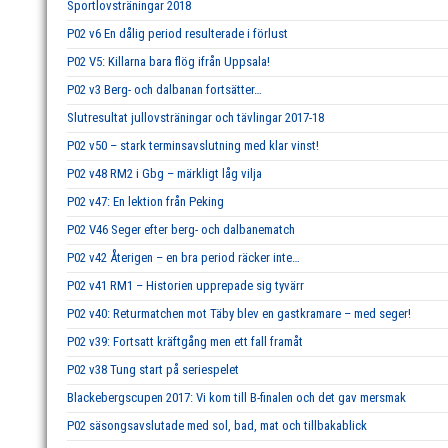
Sportlovsträningar 2018
P02 v6 En dålig period resulterade i förlust
P02 V5: Killarna bara flög ifrån Uppsala!
P02 v3 Berg- och dalbanan fortsätter…
Slutresultat jullovsträningar och tävlingar 2017-18
P02 v50 – stark terminsavslutning med klar vinst!
P02 v48 RM2 i Gbg – märkligt låg vilja
P02 v47: En lektion från Peking
P02 V46 Seger efter berg- och dalbanematch
P02 v42 Återigen – en bra period räcker inte…
P02 v41 RM1 – Historien upprepade sig tyvärr
P02 v40: Returmatchen mot Täby blev en gastkramare – med seger!
P02 v39: Fortsatt kräftgång men ett fall framåt
P02 v38 Tung start på seriespelet
Blackebergscupen 2017: Vi kom till B-finalen och det gav mersmak
P02 säsongsavslutade med sol, bad, mat och tillbakablick