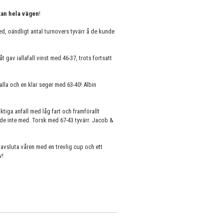
tan hela vägen
!
d, oändligt antal turnovers tyvärr å de kunde
gav iallafall vinst med 46-37, trots fortsatt
alla och en klar seger med 63-40! Albin
tiga anfall med låg fart och framförallt
gde inte med. Torsk med 67-43 tyvärr. Jacob &
t avsluta våren med en trevlig cup och ett
v!