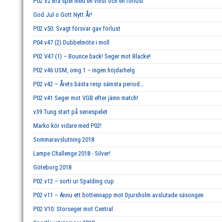
P02 V2 Bra spel med en vinst och en förlust
God Jul o Gott Nytt År!
P02 v50: Svagt försvar gav förlust
P04 v47 (2) Dubbelmöte i moll
P02 V47 (1) – Bounce back! Seger mot Blacke!
P02 v46 USM, omg 1 – ingen höjdarhelg
P02 v42 – Årets bästa resp sämsta period…
P02 v41 Seger mot VGB efter jämn match!
v39 Tung start på seriespelet
Marko kör vidare med P02!
Sommaravslutning 2018
Lampe Challenge 2018 - Silver!
Göteborg 2018
P02 v12 – sorti ur Spalding cup
P02 v11 – Ännu ett bottennapp mot Djursholm avslutade säsongen
P02 V10: Storseger mot Central