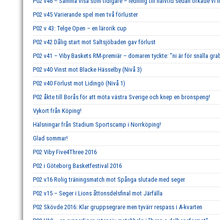
P02 v46 – Samma visa som tidigare – ledning till halvtid sedan orkade vi i
P02 v45 Varierande spel men två förluster
P02 v 43: Telge Open – en lärorik cup
P02 v42 Dålig start mot Saltsjöbaden gav förlust
P02 v41 – Viby Baskets RM-premiär – domaren tyckte: ”ni är för snälla gra
P02 v40 Vinst mot Blacke Hässelby (Nivå 3)
P02 v40 Förlust mot Lidingö (Nivå 1)
P02 åkte till Borås för att möta västra Sverige och knep en bronspeng!
Vykort från Köping!
Hälsningar från Stadium Sportscamp i Norrköping!
Glad sommar!
P02 Viby Five4Three 2016
P02 i Göteborg Basketfestival 2016
P02 v16 Rolig träningsmatch mot Spånga slutade med seger
P02 v15 – Seger i Lions åttonsdelsfinal mot Järfälla
P02 Skövde 2016: Klar gruppsegrare men tyvärr respass i A-kvarten