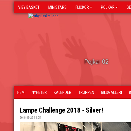
VIBY BASKET
MINISTARS
FLICKOR
POJKAR
SE
Pojkar 02
HEM
NYHETER
KALENDER
TRUPPEN
BILDGALLERI
Lampe Challenge 2018 - Silver!
2018-05-29 16:05