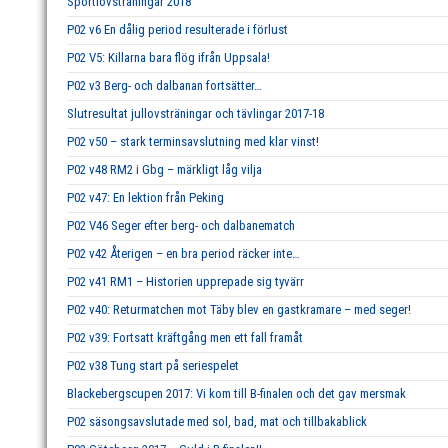
Sportlovsträningar 2018
P02 v6 En dålig period resulterade i förlust
P02 V5: Killarna bara flög ifrån Uppsala!
P02 v3 Berg- och dalbanan fortsätter…
Slutresultat jullovsträningar och tävlingar 2017-18
P02 v50 – stark terminsavslutning med klar vinst!
P02 v48 RM2 i Gbg – märkligt låg vilja
P02 v47: En lektion från Peking
P02 V46 Seger efter berg- och dalbanematch
P02 v42 Återigen – en bra period räcker inte…
P02 v41 RM1 – Historien upprepade sig tyvärr
P02 v40: Returmatchen mot Täby blev en gastkramare – med seger!
P02 v39: Fortsatt kräftgång men ett fall framåt
P02 v38 Tung start på seriespelet
Blackebergscupen 2017: Vi kom till B-finalen och det gav mersmak
P02 säsongsavslutade med sol, bad, mat och tillbakablick