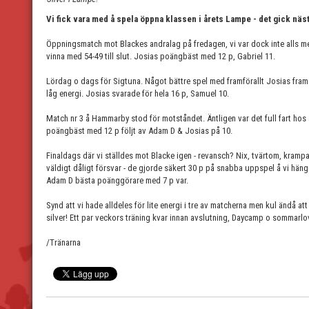
Vi fick vara med å spela öppna klassen i årets Lampe - det gick näs
Öppningsmatch mot Blackes andralag på fredagen, vi var dock inte alls me
vinna med 54-49 till slut. Josias poängbäst med 12 p, Gabriel 11.
Lördag o dags för Sigtuna. Något bättre spel med framförallt Josias framåt 
låg energi. Josias svarade för hela 16 p, Samuel 10.
Match nr 3 å Hammarby stod för motståndet. Äntligen var det full fart hos 
poängbäst med 12 p följt av Adam D & Josias på 10.
Finaldags där vi ställdes mot Blacke igen - revansch? Nix, tvärtom, krampak
väldigt dåligt försvar - de gjorde säkert 30 p på snabba uppspel å vi hän
Adam D bästa poänggörare med 7 p var.
Synd att vi hade alldeles för lite energi i tre av matcherna men kul ändå at
silver! Ett par veckors träning kvar innan avslutning, Daycamp o sommarlo
/Tränarna