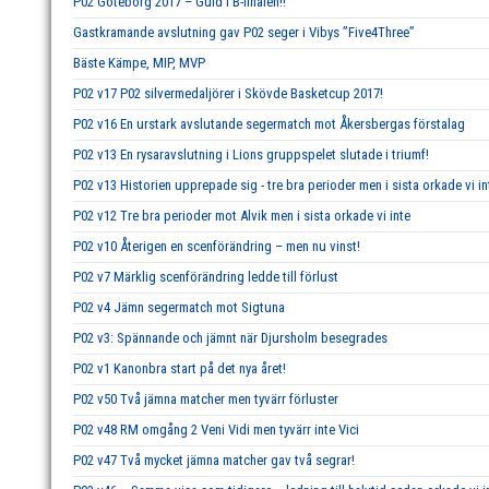
P02 Göteborg 2017 – Guld i B-finalen!!
Gastkramande avslutning gav P02 seger i Vibys ”Five4Three”
Bäste Kämpe, MIP, MVP
P02 v17 P02 silvermedaljörer i Skövde Basketcup 2017!
P02 v16 En urstark avslutande segermatch mot Åkersbergas förstalag
P02 v13 En rysaravslutning i Lions gruppspelet slutade i triumf!
P02 v13 Historien upprepade sig - tre bra perioder men i sista orkade vi in
P02 v12 Tre bra perioder mot Alvik men i sista orkade vi inte
P02 v10 Återigen en scenförändring – men nu vinst!
P02 v7 Märklig scenförändring ledde till förlust
P02 v4 Jämn segermatch mot Sigtuna
P02 v3: Spännande och jämnt när Djursholm besegrades
P02 v1 Kanonbra start på det nya året!
P02 v50 Två jämna matcher men tyvärr förluster
P02 v48 RM omgång 2 Veni Vidi men tyvärr inte Vici
P02 v47 Två mycket jämna matcher gav två segrar!