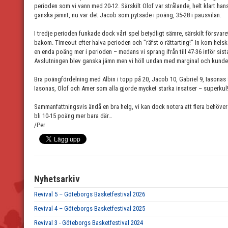
perioden som vi vann med 20-12. Särskilt Olof var strålande, helt klart ha
ganska jämnt, nu var det Jacob som pytsade i poäng, 35-28 i pausvilan.
I tredje perioden funkade dock vårt spel betydligt sämre, särskilt försvaret
bakom. Timeout efter halva perioden och ”räfst o rättarting!” In kom hels
en enda poäng mer i perioden – medans vi sprang ifrån till 47-36 inför sist
Avslutningen blev ganska jämn men vi höll undan med marginal och kunde v
Bra poängfördelning med Albin i topp på 20, Jacob 10, Gabriel 9, Iasonas 8
Iasonas, Olof och Amer som alla gjorde mycket starka insatser – superkul
Sammanfattningsvis ändå en bra helg, vi kan dock notera att flera behöver
bli 10-15 poäng mer bara där…
/Per
Nyhetsarkiv
Revival 5 – Göteborgs Basketfestival 2026
Revival 4 – Göteborgs Basketfestival 2025
Revival 3 - Göteborgs Basketfestival 2024