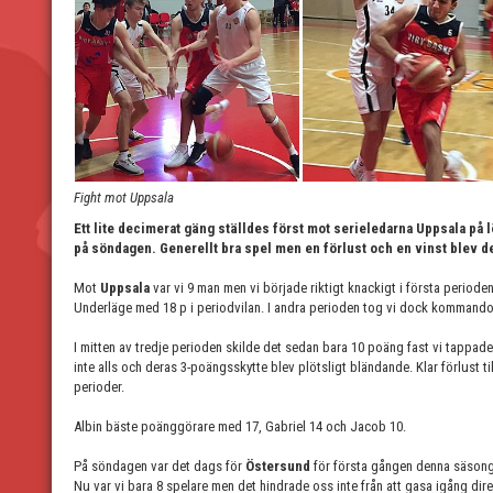
Fight mot Uppsala
Ett lite decimerat gäng ställdes först mot serieledarna Uppsala p
på söndagen. Generellt bra spel men en förlust och en vinst blev de
Mot
Uppsala
var vi 9 man men vi började riktigt knackigt i första perioden
Underläge med 18 p i periodvilan. I andra perioden tog vi dock kommandot 
I mitten av tredje perioden skilde det sedan bara 10 poäng fast vi tappade
inte alls och deras 3-poängsskytte blev plötsligt bländande. Klar förlust ti
perioder.
Albin bäste poänggörare med 17, Gabriel 14 och Jacob 10.
På söndagen var det dags för
Östersund
för första gången denna säsong.
Nu var vi bara 8 spelare men det hindrade oss inte från att gasa igång direk