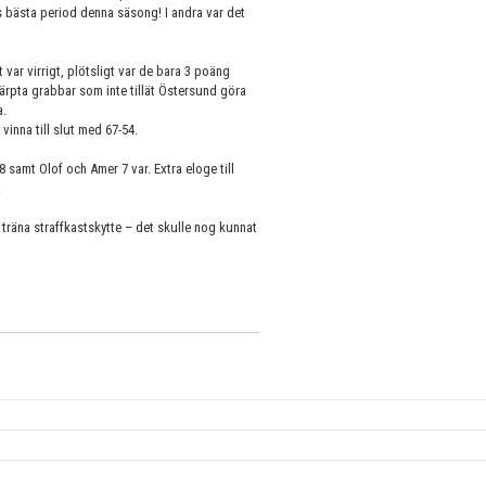
ns bästa period denna säsong! I andra var det
 var virrigt, plötsligt var de bara 3 poäng
kärpta grabbar som inte tillät Östersund göra
a.
inna till slut med 67-54.
 samt Olof och Amer 7 var. Extra eloge till
!
 träna straffkastskytte – det skulle nog kunnat