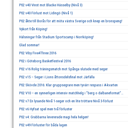
P02 v40 Vinst mot Blacke Hässelby (Nivå 3)
P02 v40 Förlust mot Lidingö (Nivå 1)
P02 åkte till Borås för att möta västra Sverige och knep en bronspeng!
Vykort från Köping!
Hälsningar från Stadium Sportscamp i Norrköping!
Glad sommar!
P02 Viby Five4Three 2016
P02 i Göteborg Basketfestival 2016
P02 v16 Rolig träningsmatch mot Spånga slutade med seger
P02 v15 – Seger i Lions åttonsdelsfinal mot Järfälla
P02 Skövde 2016: Klar gruppsegrare men tyvärr respass i A-kvarten
P02 V10 – en synnerligen intensiv matchhelg i ”berg o dalbaneformat”…
P02 v7 En lysande Nivå 1-seger och en lite tröttare Nivå 3-förlust
P02 v6 Hyfsat spel men två förluster
P02 v4: Grabbarna levererade magi hela helgen!
P02 v49 Förluster för båda lagen