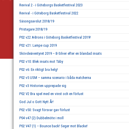
Revival 2 - i Göteborgs Basketfestival 2023
Revival - i Göteborg Basketfestival 2022
Säsongsavslut 2018/19
Pristagare 2018/19
P02 v22 A-Brons i Göteborg Basketfestival 2019!
P02 v21: Lampe cup 2019
Skövdeäventyret 2019 – B-Silver efter en blandad insats
P02 v10: Blek insats mot Täby
P02 v6: En riktigt bra helg!
P02 v5 USM – samma scenario i båda matcherna
P02 v3 Historien upprepade sig
P02 V2 Bra spel med en vinst och en förlust
God Jul o Gott Nytt År!
P02 v50: Svagt försvar gav förlust
P04 v47 (2) Dubbelmöte i moll
P02 V47 (1) – Bounce back! Seger mot Blacke!