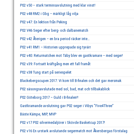
P02 v50 – stark terminsavslutning med klar vinst!
P02 v48 RM2 i Gbg – märkligt låg vilja
P02 v47: En lektion från Peking
P02 V46 Seger efter berg- och dalbanematch
P02 v42 Återigen – en bra period räcker inte…
P02 v41 RM1 – Historien upprepade sig tyvärr
P02 v40: Returmatchen mot Täby blev en gastkramare – med seger!
P02 v39: Fortsatt kräftgång men ett fall framåt
P02 v38 Tung start på seriespelet
Blackebergscupen 2017: Vi kom till B-finalen och det gav mersmak
P02 säsongsavslutade med sol, bad, mat och tillbakablick
P02 Göteborg 2017 – Guld i B-finalen!!
Gastkramande avslutning gav P02 seger i Vibys ”Five4Three”
Bäste Kämpe, MIP, MVP
P02 v17 P02 silvermedaljörer i Skövde Basketcup 2017!
P02 v16 En urstark avslutande segermatch mot Åkersbergas förstalag