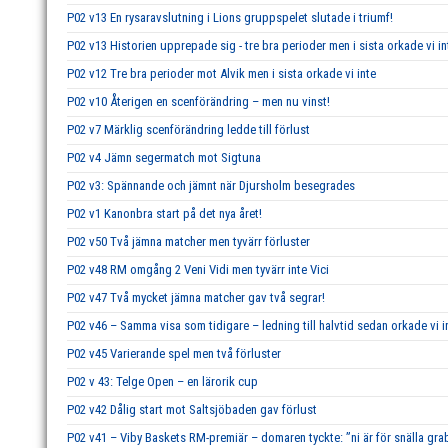
P02 v13 En rysaravslutning i Lions gruppspelet slutade i triumf!
P02 v13 Historien upprepade sig - tre bra perioder men i sista orkade vi in
P02 v12 Tre bra perioder mot Alvik men i sista orkade vi inte
P02 v10 Återigen en scenförändring – men nu vinst!
P02 v7 Märklig scenförändring ledde till förlust
P02 v4 Jämn segermatch mot Sigtuna
P02 v3: Spännande och jämnt när Djursholm besegrades
P02 v1 Kanonbra start på det nya året!
P02 v50 Två jämna matcher men tyvärr förluster
P02 v48 RM omgång 2 Veni Vidi men tyvärr inte Vici
P02 v47 Två mycket jämna matcher gav två segrar!
P02 v46 – Samma visa som tidigare – ledning till halvtid sedan orkade vi i
P02 v45 Varierande spel men två förluster
P02 v 43: Telge Open – en lärorik cup
P02 v42 Dålig start mot Saltsjöbaden gav förlust
P02 v41 – Viby Baskets RM-premiär – domaren tyckte: ”ni är för snälla gra