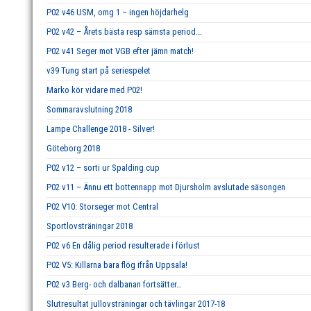
P02 v46 USM, omg 1 – ingen höjdarhelg
P02 v42 – Årets bästa resp sämsta period…
P02 v41 Seger mot VGB efter jämn match!
v39 Tung start på seriespelet
Marko kör vidare med P02!
Sommaravslutning 2018
Lampe Challenge 2018 - Silver!
Göteborg 2018
P02 v12 – sorti ur Spalding cup
P02 v11 – Ännu ett bottennapp mot Djursholm avslutade säsongen
P02 V10: Storseger mot Central
Sportlovsträningar 2018
P02 v6 En dålig period resulterade i förlust
P02 V5: Killarna bara flög ifrån Uppsala!
P02 v3 Berg- och dalbanan fortsätter…
Slutresultat jullovsträningar och tävlingar 2017-18