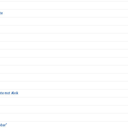
te
nte mot Alvik
bbar”