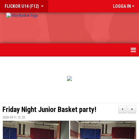
FLICKOR U14 (F12)
LOGGA IN
HEM
NYHETER
KALENDER
MATCHER
Friday Night Junior Basket party!
<
>
TRUPPEN
2024-03-11 21:33
BILDGALLERI