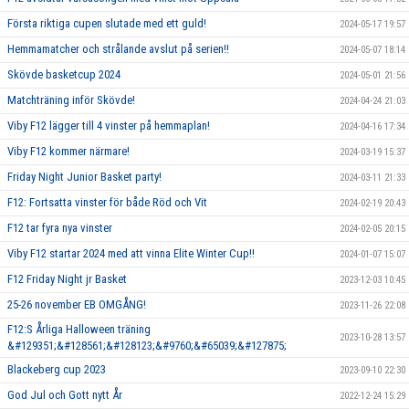
Första riktiga cupen slutade med ett guld!
2024-05-17 19:57
Hemmamatcher och strålande avslut på serien!!
2024-05-07 18:14
Skövde basketcup 2024
2024-05-01 21:56
Matchträning inför Skövde!
2024-04-24 21:03
Viby F12 lägger till 4 vinster på hemmaplan!
2024-04-16 17:34
Viby F12 kommer närmare!
2024-03-19 15:37
Friday Night Junior Basket party!
2024-03-11 21:33
F12: Fortsatta vinster för både Röd och Vit
2024-02-19 20:43
F12 tar fyra nya vinster
2024-02-05 20:15
Viby F12 startar 2024 med att vinna Elite Winter Cup!!
2024-01-07 15:07
F12 Friday Night jr Basket
2023-12-03 10:45
25-26 november EB OMGÅNG!
2023-11-26 22:08
F12:S Årliga Halloween träning
2023-10-28 13:57
&#129351;&#128561;&#128123;&#9760;&#65039;&#127875;
Blackeberg cup 2023
2023-09-10 22:30
God Jul och Gott nytt År
2022-12-24 15:29