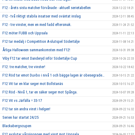
F12 - årets sista matcher förvånade - aktuell serietabellen
2024-12-22 18:21
F12 - två riktigt stabila insatser med oväntat inslag
2024-12-11 08:45
F12 - tre vinster, men en med fadd eftersmak.
2024-11-24 21:52
F12 möter FUBB och Uppsala
2024-11-11 22:13
F12 tar medalj i Competition A-slutspel Södertälje
2024-11-08 14:21
Årliga Halloween sammankomsten med F12!
2024-10-31 09:38
Viby F12 tar emot Danderyd inför Södertälje Cup
2024-10-26 22:33
F12: tre matcher, tre vinster!
2024-10-22 18:42
F12 Röd tar emot Duvbo i nivå 1 och bägge lagen är obesegrade…
2024-10-15 21:22
F12 Vit tar en klar seger mot Bollstanäs
2024-10-15 16:27
F12 Röd - Nivå 1, tar en säker seger mot Spånga.
2024-10-07 09:28
F12 Vit vs Järfälla = 33-17
2024-09-29 15:21
F12 tar sin andra vinst i helgen!
2024-09-22 16:32
Serien har startat 24/25
2024-09-21 16:53
Blackabergscupen
2024-09-21 16:46
F12 avslutar vårsäsongen med vinst mot Uppsala
2024-06-05 17:52