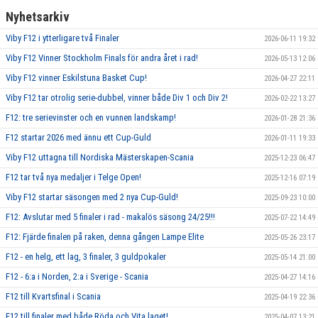
Nyhetsarkiv
Viby F12 i ytterligare två Finaler
2026-06-11 19:32
Viby F12 Vinner Stockholm Finals för andra året i rad!
2026-05-13 12:06
Viby F12 vinner Eskilstuna Basket Cup!
2026-04-27 22:11
Viby F12 tar otrolig serie-dubbel, vinner både Div 1 och Div 2!
2026-02-22 13:27
F12: tre serievinster och en vunnen landskamp!
2026-01-28 21:36
F12 startar 2026 med ännu ett Cup-Guld
2026-01-11 19:33
Viby F12 uttagna till Nordiska Mästerskapen-Scania
2025-12-23 06:47
F12 tar två nya medaljer i Telge Open!
2025-12-16 07:19
Viby F12 startar säsongen med 2 nya Cup-Guld!
2025-09-23 10:00
F12: Avslutar med 5 finaler i rad - makalös säsong 24/25!!!
2025-07-22 14:49
F12: Fjärde finalen på raken, denna gången Lampe Elite
2025-05-26 23:17
F12 - en helg, ett lag, 3 finaler, 3 guldpokaler
2025-05-14 21:00
F12 - 6:a i Norden, 2:a i Sverige - Scania
2025-04-27 14:16
F12 till Kvartsfinal i Scania
2025-04-19 22:36
F12 till finaler med både Röda och Vita laget!
2025-04-07 13:21