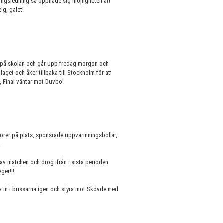
lingsledning så öppnade sig möjligheten att
lg, galet!
in på skolan och går upp fredag morgon och
get och åker tillbaka till Stockholm för att
t, Final väntar mot Duvbo!
sorer på plats, sponsrade uppvärmningsbollar,
.
av matchen och drog ifrån i sista perioden
eger!!!
pa in i bussarna igen och styra mot Skövde med