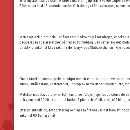
Efter mycket fixande och trixande samt stor hjälp från Skövde Cupens täv
Både spela final i Stockholmsserien Och deltaga i Skövdecupen, samma he
Men sagt och gjort; hela F12 åker ner till Skövde på torsdagen, checkar 
bägge lagen spelar matcher på fredag förmiddag. Sen sätter sig det Röda la
direkt vid ankomst kliva rakt in i den beryktade Slutspelshallen i Fryshuse
Final i Stockholmsslutspelet är något som är en otrolig upplevelse; spon
musik, strålkastare, konferencier, upprop av namn under inspring, etc, etc
Matchen mot Duvbo blev en tuff kamp men Vibys tjejer ledde större delen 
och vann med 39-28, stort jubel både på plan och på läktaren, såå härlig s
Efter prisutdelning, fotografering och massa firande var det bara att hop
ankomst 00.15, hej å hå!