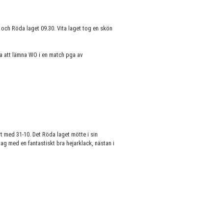
 och Röda laget 09.30. Vita laget tog en skön
na att lämna WO i en match pga av
!
rt med 31-10. Det Röda laget mötte i sin
ag med en fantastiskt bra hejarklack, nästan i