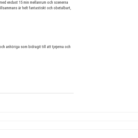
l med endast 15 min mellanrum och scenerna
 tillsammans är helt fantastiskt och obetalbart,
ch anhöriga som bidragit till att tjejerna och