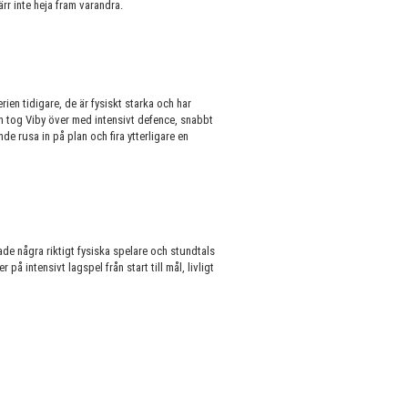
ärr inte heja fram varandra.
ien tidigare, de är fysiskt starka och har
n tog Viby över med intensivt defence, snabbt
e rusa in på plan och fira ytterligare en
hade några riktigt fysiska spelare och stundtals
på intensivt lagspel från start till mål, livligt