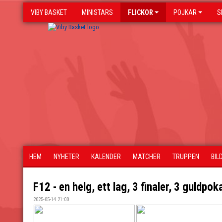
VIBY BASKET
MINISTARS
FLICKOR
POJKAR
S
HEM
NYHETER
KALENDER
MATCHER
TRUPPEN
BIL
F12 - en helg, ett lag, 3 finaler, 3 guldpok
2025-05-14 21:00