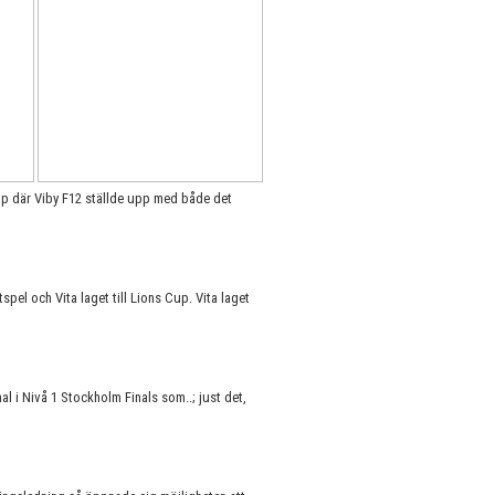
p där Viby F12 ställde upp med både det
spel och Vita laget till Lions Cup. Vita laget
.
nal i Nivå 1 Stockholm Finals som..; just det,