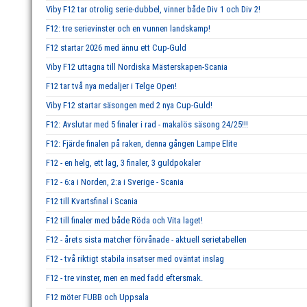
Viby F12 tar otrolig serie-dubbel, vinner både Div 1 och Div 2!
F12: tre serievinster och en vunnen landskamp!
F12 startar 2026 med ännu ett Cup-Guld
Viby F12 uttagna till Nordiska Mästerskapen-Scania
F12 tar två nya medaljer i Telge Open!
Viby F12 startar säsongen med 2 nya Cup-Guld!
F12: Avslutar med 5 finaler i rad - makalös säsong 24/25!!!
F12: Fjärde finalen på raken, denna gången Lampe Elite
F12 - en helg, ett lag, 3 finaler, 3 guldpokaler
F12 - 6:a i Norden, 2:a i Sverige - Scania
F12 till Kvartsfinal i Scania
F12 till finaler med både Röda och Vita laget!
F12 - årets sista matcher förvånade - aktuell serietabellen
F12 - två riktigt stabila insatser med oväntat inslag
F12 - tre vinster, men en med fadd eftersmak.
F12 möter FUBB och Uppsala