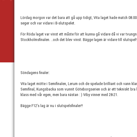
Lördag morgon var det bara att gå upp tidigt, Vita laget hade match 08.00
seger och var vidare i B-slutspelet.
För Röda laget var vinst ett måste för att kunna gå vidare då vi var tvung
Stockholmsfinalen. ..och det blev vinst. Bägge lagen är vidare till slutspel
Söndagens finaler:
Vita laget mötte i Semifinalen, Lerum och de spelade brilliant och vann kla
Semifinal, Kungsbacka som vunnit Göteborgserien och är ett tekniskt bra l
klass med vår egen, men bara nästan : ) Viby vinner med 28-21.
Bägge F12’s lag är nu i slutspelsfinaler!!