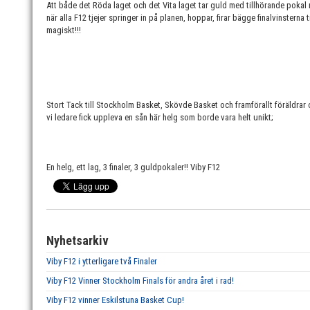
Att både det Röda laget och det Vita laget tar guld med tillhörande poka
när alla F12 tjejer springer in på planen, hoppar, firar bägge finalvinsterna
magiskt!!!
Stort Tack till Stockholm Basket, Skövde Basket och framförallt föräldrar o
vi ledare fick uppleva en sån här helg som borde vara helt unikt;
En helg, ett lag, 3 finaler, 3 guldpokaler!! Viby F12
Nyhetsarkiv
Viby F12 i ytterligare två Finaler
Viby F12 Vinner Stockholm Finals för andra året i rad!
Viby F12 vinner Eskilstuna Basket Cup!