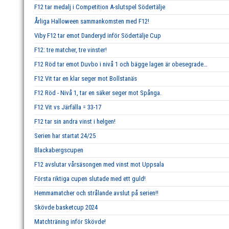
F12 tar medalj i Competition A-slutspel Södertälje
Årliga Halloween sammankomsten med F12!
Viby F12 tar emot Danderyd inför Södertälje Cup
F12: tre matcher, tre vinster!
F12 Röd tar emot Duvbo i nivå 1 och bägge lagen är obesegrade…
F12 Vit tar en klar seger mot Bollstanäs
F12 Röd - Nivå 1, tar en säker seger mot Spånga.
F12 Vit vs Järfälla = 33-17
F12 tar sin andra vinst i helgen!
Serien har startat 24/25
Blackabergscupen
F12 avslutar vårsäsongen med vinst mot Uppsala
Första riktiga cupen slutade med ett guld!
Hemmamatcher och strålande avslut på serien!!
Skövde basketcup 2024
Matchträning inför Skövde!