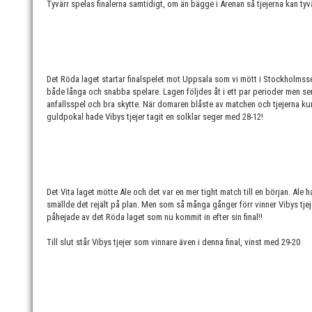
Tyvärr spelas finalerna samtidigt, om än bägge i Arenan så tjejerna kan tyv
Det Röda laget startar finalspelet mot Uppsala som vi mött i Stockholmsser
både långa och snabba spelare. Lagen följdes åt i ett par perioder men se
anfallsspel och bra skytte. När domaren blåste av matchen och tjejerna kund
guldpokal hade Vibys tjejer tagit en solklar seger med 28-12!
Det Vita laget mötte Ale och det var en mer tight match till en början. Ale 
smällde det rejält på plan. Men som så många gånger förr vinner Vibys tjejer 
påhejade av det Röda laget som nu kommit in efter sin final!!
Till slut står Vibys tjejer som vinnare även i denna final, vinst med 29-20