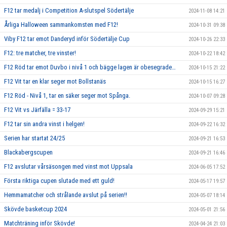
F12 tar medalj i Competition A-slutspel Södertälje
2024-11-08 14:21
Årliga Halloween sammankomsten med F12!
2024-10-31 09:38
Viby F12 tar emot Danderyd inför Södertälje Cup
2024-10-26 22:33
F12: tre matcher, tre vinster!
2024-10-22 18:42
F12 Röd tar emot Duvbo i nivå 1 och bägge lagen är obesegrade…
2024-10-15 21:22
F12 Vit tar en klar seger mot Bollstanäs
2024-10-15 16:27
F12 Röd - Nivå 1, tar en säker seger mot Spånga.
2024-10-07 09:28
F12 Vit vs Järfälla = 33-17
2024-09-29 15:21
F12 tar sin andra vinst i helgen!
2024-09-22 16:32
Serien har startat 24/25
2024-09-21 16:53
Blackabergscupen
2024-09-21 16:46
F12 avslutar vårsäsongen med vinst mot Uppsala
2024-06-05 17:52
Första riktiga cupen slutade med ett guld!
2024-05-17 19:57
Hemmamatcher och strålande avslut på serien!!
2024-05-07 18:14
Skövde basketcup 2024
2024-05-01 21:56
Matchträning inför Skövde!
2024-04-24 21:03