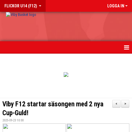
FLICKOR U14 (F12)
LOGGA IN
HEM
NYHETER
KALENDER
MATCHER
Viby F12 startar säsongen med 2 nya
<
>
TRUPPEN
Cup-Guld!
2025-09-23 10:00
BILDGALLERI