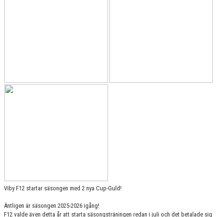
DOKUMENT
KONTAKT
Viby F12 startar säsongen med 2 nya Cup-Guld!
Äntligen är säsongen 2025-2026 igång!
F12 valde även detta år att starta säsongsträningen redan i juli och det betalade sig