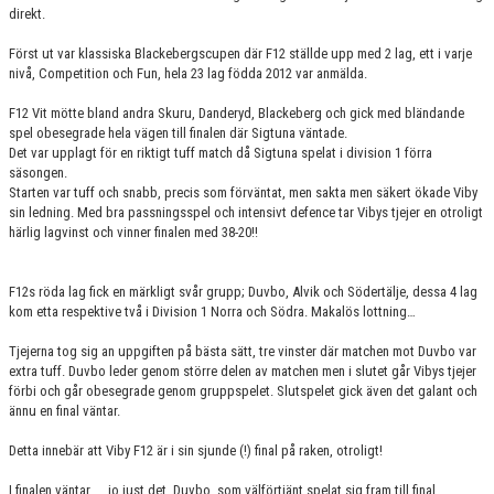
direkt.
Först ut var klassiska Blackebergscupen där F12 ställde upp med 2 lag, ett i varje
nivå, Competition och Fun, hela 23 lag födda 2012 var anmälda.
F12 Vit mötte bland andra Skuru, Danderyd, Blackeberg och gick med bländande
spel obesegrade hela vägen till finalen där Sigtuna väntade.
Det var upplagt för en riktigt tuff match då Sigtuna spelat i division 1 förra
säsongen.
Starten var tuff och snabb, precis som förväntat, men sakta men säkert ökade Viby
sin ledning. Med bra passningsspel och intensivt defence tar Vibys tjejer en otroligt
härlig lagvinst och vinner finalen med 38-20!!
F12s röda lag fick en märkligt svår grupp; Duvbo, Alvik och Södertälje, dessa 4 lag
kom etta respektive två i Division 1 Norra och Södra. Makalös lottning…
Tjejerna tog sig an uppgiften på bästa sätt, tre vinster där matchen mot Duvbo var
extra tuff. Duvbo leder genom större delen av matchen men i slutet går Vibys tjejer
förbi och går obesegrade genom gruppspelet. Slutspelet gick även det galant och
ännu en final väntar.
Detta innebär att Viby F12 är i sin sjunde (!) final på raken, otroligt!
I finalen väntar… ..jo just det, Duvbo, som välförtjänt spelat sig fram till final.