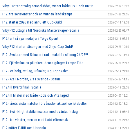
Viby F12 tar otrolig serie-dubbel, vinner både Div 1 och Div 2!
2026-02-22 13:27
F12: tre serievinster och en vunnen landskamp!
2026-01-28 21:36
F12 startar 2026 med ännu ett Cup-Guld
2026-01-11 19:33
Viby F12 uttagna till Nordiska Mästerskapen-Scania
2025-12-23 06:47
F12 tar två nya medaljer i Telge Open!
2025-12-16 07:19
Viby F12 startar säsongen med 2 nya Cup-Guld!
2025-09-23 10:00
F12: Avslutar med 5 finaler i rad - makalös säsong 24/25!!!
2025-07-22 14:49
F12: Fjärde finalen på raken, denna gången Lampe Elite
2025-05-26 23:17
F12 - en helg, ett lag, 3 finaler, 3 guldpokaler
2025-05-14 21:00
F12 - 6:a i Norden, 2:a i Sverige - Scania
2025-04-27 14:16
F12 till Kvartsfinal i Scania
2025-04-19 22:36
F12 till finaler med både Röda och Vita laget!
2025-04-07 13:21
F12 - årets sista matcher förvånade - aktuell serietabellen
2024-12-22 18:21
F12 - två riktigt stabila insatser med oväntat inslag
2024-12-11 08:45
F12 - tre vinster, men en med fadd eftersmak.
2024-11-24 21:52
F12 möter FUBB och Uppsala
2024-11-11 22:13