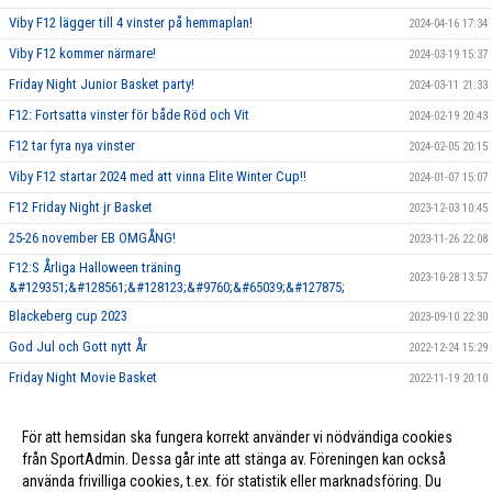
Viby F12 lägger till 4 vinster på hemmaplan!
2024-04-16 17:34
Viby F12 kommer närmare!
2024-03-19 15:37
Friday Night Junior Basket party!
2024-03-11 21:33
F12: Fortsatta vinster för både Röd och Vit
2024-02-19 20:43
F12 tar fyra nya vinster
2024-02-05 20:15
Viby F12 startar 2024 med att vinna Elite Winter Cup!!
2024-01-07 15:07
F12 Friday Night jr Basket
2023-12-03 10:45
25-26 november EB OMGÅNG!
2023-11-26 22:08
F12:S Årliga Halloween träning
2023-10-28 13:57
&#129351;&#128561;&#128123;&#9760;&#65039;&#127875;
Blackeberg cup 2023
2023-09-10 22:30
God Jul och Gott nytt År
2022-12-24 15:29
Friday Night Movie Basket
2022-11-19 20:10
Halloween Basket
2022-10-28 20:28
För att hemsidan ska fungera korrekt använder vi nödvändiga cookies
Halloween Basket
2022-10-28 20:22
från SportAdmin. Dessa går inte att stänga av. Föreningen kan också
använda frivilliga cookies, t.ex. för statistik eller marknadsföring. Du