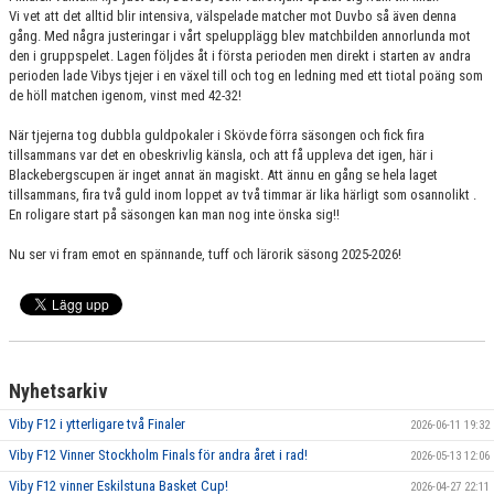
Vi vet att det alltid blir intensiva, välspelade matcher mot Duvbo så även denna
gång. Med några justeringar i vårt spelupplägg blev matchbilden annorlunda mot
den i gruppspelet. Lagen följdes åt i första perioden men direkt i starten av andra
perioden lade Vibys tjejer i en växel till och tog en ledning med ett tiotal poäng som
de höll matchen igenom, vinst med 42-32!
När tjejerna tog dubbla guldpokaler i Skövde förra säsongen och fick fira
tillsammans var det en obeskrivlig känsla, och att få uppleva det igen, här i
Blackebergscupen är inget annat än magiskt. Att ännu en gång se hela laget
tillsammans, fira två guld inom loppet av två timmar är lika härligt som osannolikt .
En roligare start på säsongen kan man nog inte önska sig!!
Nu ser vi fram emot en spännande, tuff och lärorik säsong 2025-2026!
Nyhetsarkiv
Viby F12 i ytterligare två Finaler
2026-06-11 19:32
Viby F12 Vinner Stockholm Finals för andra året i rad!
2026-05-13 12:06
Viby F12 vinner Eskilstuna Basket Cup!
2026-04-27 22:11