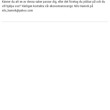
Känner du att en av dessa saker passar dig, eller det företag du jobbar på och du
KONTAKT
vill hjälpa oss? Vänligen kontakta vår ekonomiansvarige: Nils Hamvik på
nils_hamvik@yahoo.com
BILDGALLERI
DOKUMENT