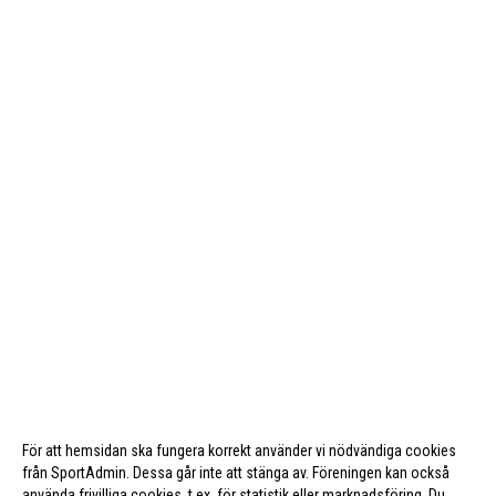
För att hemsidan ska fungera korrekt använder vi nödvändiga cookies
från SportAdmin. Dessa går inte att stänga av. Föreningen kan också
använda frivilliga cookies, t.ex. för statistik eller marknadsföring. Du