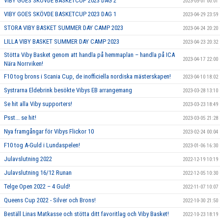
VIBY GOES SKÖVDE BASKETCUP 2023 DAG 2
2023-05-01 00:01
VIBY GOES SKÖVDE BASKETCUP 2023 DAG 1
2023-04-29 23:59
STORA VIBY BASKET SUMMER DAY CAMP 2023
2023-04-24 20:20
LILLA VIBY BASKET SUMMER DAY CAMP 2023
2023-04-23 20:32
Stötta Viby Basket genom att handla på hemmaplan – handla på ICA
2023-04-17 22:00
Nära Norrviken!
F10 tog brons i Scania Cup, de inofficiella nordiska mästerskapen!
2023-04-10 18:02
Systrarna Eldebrink besökte Vibys EB arrangemang
2023-03-28 13:10
Se hit alla Viby supporters!
2023-03-23 18:49
Psst... se hit!
2023-03-05 21:28
Nya framgångar för Vibys Flickor 10
2023-02-24 00:04
F10 tog A-Guld i Lundaspelen!
2023-01-06 16:30
Julavslutning 2022
2022-12-19 10:19
Julavslutning 16/12 Runan
2022-12-05 10:30
Telge Open 2022 – 4 Guld!
2022-11-07 10:07
Queens Cup 2022 - Silver och Brons!
2022-10-30 21:50
Beställ Linas Matkasse och stötta ditt favoritlag och Viby Basket!
2022-10-23 18:19