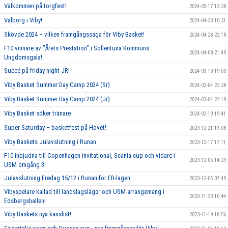
Välkommen på torgfest!
2024-05-17 12:38
Valborg i Viby!
2024-04-30 10:31
Skövde 2024 – vilken framgångssaga för Viby Basket!
2024-04-28 22:18
F10 vinnare av ”Årets Prestation” i Sollentuna Kommuns
2024-04-08 21:49
Ungdomsgala!
Succé på friday night JR!
2024-03-13 19:03
Viby Basket Summer Day Camp 2024 (Sr)
2024-03-04 22:28
Viby Basket Summer Day Camp 2024 (Jr)
2024-03-04 22:19
Viby Basket söker tränare
2024-02-19 19:41
Super Saturday – basketfest på Hovet!
2023-12-21 13:08
Viby Baskets Julavslutning i Runan
2023-12-17 17:11
F10 inbjudna till Copenhagen invitational, Scania cup och vidare i
2023-12-05 14:29
USM omgång 3!
Julavslutning Fredag 15/12 i Runan för EB-lagen
2023-12-05 07:49
Vibyspelare kallad till landslagsläger och USM-arrangemang i
2023-11-30 10:44
Edsbergshallen!
Viby Baskets nya kanslist!
2023-11-19 18:56