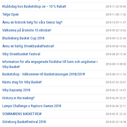
Klubbdag hos Basketshop.se – 10 % Rabatt
2018-11-20 09:44
Telge Open
2018-11-08 17:36
Ännu en historik helg för våra Senior lag!!
2018-10-09 11:47
Välkomna på årsmöte 10 oktober!
2018-09-20 10:56
Blackeberg Basket Cup 2018
2018-09-10 21:44
Ännu en härlig Streetbasketfestival!
2018-09-04 10:06
Viby Streetbasket Festival
2018-08-20 15:34
Information för alla engagerade föräldrar till barn och ungdomar i
2018-08-13 08:00
Viby Basket!
Basketshop - Välkommen till Basketsäsongen 2018/2019!
2018-08-10 11:55
Nästa steg för Viby Basket!
2018-07-03 23:47
Viby Daycamp 2018
2018-06-21 14:47
History in the making!!
2018-06-09 23:21
Lampe Challenge o Raptors Games 2018
2018-06-04 22:11
SOMMARENS BASKET-REA!
2018-05-31 22:33
Göteborg Basketfestival 2018
2018-05-25 18:38