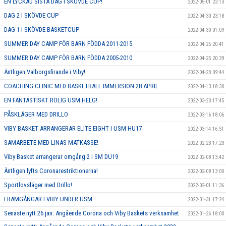
EN LYCKAD SISTA DAG I SKÖVDE CUP!
2022-05-01 23:13
DAG 2 I SKÖVDE CUP
2022-04-30 23:18
DAG 1 I SKÖVDE BASKETCUP
2022-04-30 01:09
SUMMER DAY CAMP FÖR BARN FÖDDA 2011-2015
2022-04-25 20:41
SUMMER DAY CAMP FÖR BARN FÖDDA 2005-2010
2022-04-25 20:39
Äntligen Valborgsfirande i Viby!
2022-04-20 09:44
COACHING CLINIC MED BASKETBALL IMMERSION 28 APRIL
2022-04-13 18:30
EN FANTASTISKT ROLIG USM HELG!
2022-03-23 17:45
PÅSKLÄGER MED DRILLO
2022-03-16 18:06
VIBY BASKET ARRANGERAR ELITE EIGHT I USM HU17
2022-03-14 16:51
SAMARBETE MED LINAS MATKASSE!
2022-02-23 17:23
Viby Basket arrangerar omgång 2 i SM DU19
2022-02-08 13:42
Äntligen lyfts Coronarestriktionerna!
2022-02-08 13:00
Sportlovsläger med Drillo!
2022-02-01 11:36
FRAMGÅNGAR I VIBY UNDER USM
2022-01-31 17:24
Senaste nytt 26 jan: Angående Corona och Viby Baskets verksamhet
2022-01-26 18:00