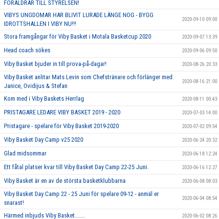
FÖRÄLDRAR TILL STYRELSEN!
VIBYS UNGDOMAR HAR BLIVIT LURADE LÄNGE NOG - BYGG
2020-09-10 09:00
IDROTTSHALLEN I VIBY NU!!!
Stora framgångar för Viby Basket i Motala Basketcup 2020
2020-09-07 13:39
Head coach sökes
2020-09-06 09:50
Viby Basket bjuder in till prova-på-dagar!
2020-08-26 20:33
Viby Basket anlitar Mats Levin som Chefstränare och förlänger med
2020-08-16 21:00
Janice, Ovidijus & Stefan
Kom med i Viby Baskets Herrlag
2020-08-11 00:43
PRISTAGARE LEDARE VIBY BASKET 2019 - 2020
2020-07-03 14:00
Pristagare - spelare för Viby Basket 2019-2020
2020-07-02 09:54
Viby Basket Day Camp v25 2020
2020-06-24 20:32
Glad midsommar
2020-06-18 12:24
Ett fåtal platser kvar till Viby Basket Day Camp 22-25 Juni.
2020-06-16 12:27
Viby Basket är en av de största basketklubbarna
2020-06-08 08:03
Viby Basket Day Camp 22 - 25 Juni för spelare 09-12 - anmäl er
2020-06-04 08:54
snarast!
Härmed inbjuds Viby Basket.......
2020-06-02 08:26