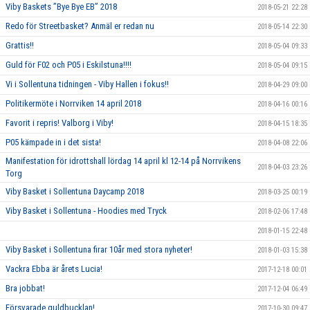
Viby Baskets ”Bye Bye EB” 2018
2018-05-21 22:28
Redo för Streetbasket? Anmäl er redan nu
2018-05-14 22:30
Grattis!!
2018-05-04 09:33
Guld för F02 och P05 i Eskilstuna!!!!
2018-05-04 09:15
Vi i Sollentuna tidningen - Viby Hallen i fokus!!
2018-04-29 09:00
Politikermöte i Norrviken 14 april 2018
2018-04-16 00:16
Favorit i repris! Valborg i Viby!
2018-04-15 18:35
P05 kämpade in i det sista!
2018-04-08 22:06
Manifestation för idrottshall lördag 14 april kl 12-14 på Norrvikens
2018-04-03 23:26
Torg
Viby Basket i Sollentuna Daycamp 2018
2018-03-25 00:19
Viby Basket i Sollentuna - Hoodies med Tryck
2018-02-06 17:48
2018-01-15 22:48
Viby Basket i Sollentuna firar 10år med stora nyheter!
2018-01-03 15:38
Vackra Ebba är årets Lucia!
2017-12-18 00:01
Bra jobbat!
2017-12-04 06:49
Försvarade guldbucklan!
2017-10-30 09:47