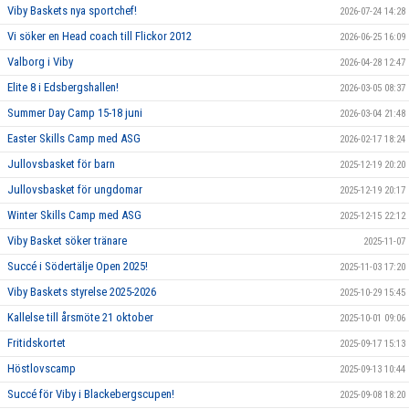
Viby Baskets nya sportchef!
2026-07-24 14:28
Vi söker en Head coach till Flickor 2012
2026-06-25 16:09
Valborg i Viby
2026-04-28 12:47
Elite 8 i Edsbergshallen!
2026-03-05 08:37
Summer Day Camp 15-18 juni
2026-03-04 21:48
Easter Skills Camp med ASG
2026-02-17 18:24
Jullovsbasket för barn
2025-12-19 20:20
Jullovsbasket för ungdomar
2025-12-19 20:17
Winter Skills Camp med ASG
2025-12-15 22:12
Viby Basket söker tränare
2025-11-07
Succé i Södertälje Open 2025!
2025-11-03 17:20
Viby Baskets styrelse 2025-2026
2025-10-29 15:45
Kallelse till årsmöte 21 oktober
2025-10-01 09:06
Fritidskortet
2025-09-17 15:13
Höstlovscamp
2025-09-13 10:44
Succé för Viby i Blackebergscupen!
2025-09-08 18:20