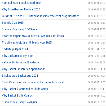
Kom och spela basket med oss!
2025-08-24 00:10
Viby Streetbasket Festival 2025
2025-08-22 00:37
Guld för F12 och F10 i Stockholms finalerna efter bragdinsatser
2025-05-06 16:58
Skövde Cup 2025
2025-05-06 11:57
Summer Day Camp 16-19 juni
2025-02-24 23:35
Sportlovsläger: ASG Basketball Academy är tillbaka!
2024-12-30 20:23
Tre Vibylag inbjudna till Scania cup 2025!
2024-12-04 10:27
Södertälje Open 2024
2024-11-04 16:53
Viby Baskets nya styrelse!
2024-10-23 12:31
Kallelse till årsmöte 22 oktober
2024-10-01 22:03
Viby Basket lanserar en spelarfond!
2024-09-13 14:54
Blackebergs Basket cup 2024
2024-09-09 11:04
Skills Camp med serbiska coacher under höstlovet!
2024-08-23 12:00
Viby Basket x Chris Miller Skills Camp
2024-08-12 20:45
Viby Basket Skills Camps
2024-06-23 14:00
Summer Day Camp 17-20 juni
2024-05-17 13:53