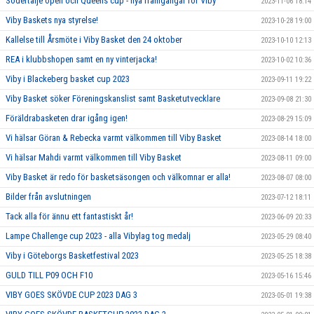
Södertälje open och Queens cup - nya framgångar för Viby
2023-11-06 18:14
Viby Baskets nya styrelse!
2023-10-28 19:00
Kallelse till Årsmöte i Viby Basket den 24 oktober
2023-10-10 12:13
REA i klubbshopen samt en ny vinterjacka!
2023-10-02 10:36
Viby i Blackeberg basket cup 2023
2023-09-11 19:22
Viby Basket söker Föreningskanslist samt Basketutvecklare
2023-09-08 21:30
Föräldrabasketen drar igång igen!
2023-08-29 15:09
Vi hälsar Göran & Rebecka varmt välkommen till Viby Basket
2023-08-14 18:00
Vi hälsar Mahdi varmt välkommen till Viby Basket
2023-08-11 09:00
Viby Basket är redo för basketsäsongen och välkomnar er alla!
2023-08-07 08:00
Bilder från avslutningen
2023-07-12 18:11
Tack alla för ännu ett fantastiskt år!
2023-06-09 20:33
Lampe Challenge cup 2023 - alla Vibylag tog medalj
2023-05-29 08:40
Viby i Göteborgs Basketfestival 2023
2023-05-25 18:38
GULD TILL P09 OCH F10
2023-05-16 15:46
VIBY GOES SKÖVDE CUP 2023 DAG 3
2023-05-01 19:38