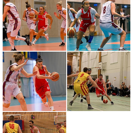
MATCH & RESULTAT
ARRANGEMANG
KLUBBSHOP
VÄRDEGRUND & UPPFÖRANDEKOD
STJÄRNSKOTT