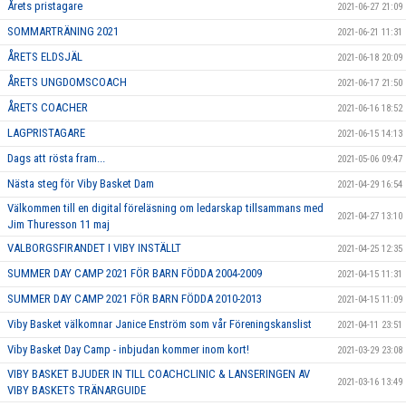
Årets pristagare
2021-06-27 21:09
SOMMARTRÄNING 2021
2021-06-21 11:31
ÅRETS ELDSJÄL
2021-06-18 20:09
ÅRETS UNGDOMSCOACH
2021-06-17 21:50
ÅRETS COACHER
2021-06-16 18:52
LAGPRISTAGARE
2021-06-15 14:13
Dags att rösta fram...
2021-05-06 09:47
Nästa steg för Viby Basket Dam
2021-04-29 16:54
Välkommen till en digital föreläsning om ledarskap tillsammans med
2021-04-27 13:10
Jim Thuresson 11 maj
VALBORGSFIRANDET I VIBY INSTÄLLT
2021-04-25 12:35
SUMMER DAY CAMP 2021 FÖR BARN FÖDDA 2004-2009
2021-04-15 11:31
SUMMER DAY CAMP 2021 FÖR BARN FÖDDA 2010-2013
2021-04-15 11:09
Viby Basket välkomnar Janice Enström som vår Föreningskanslist
2021-04-11 23:51
Viby Basket Day Camp - inbjudan kommer inom kort!
2021-03-29 23:08
VIBY BASKET BJUDER IN TILL COACHCLINIC & LANSERINGEN AV
2021-03-16 13:49
VIBY BASKETS TRÄNARGUIDE