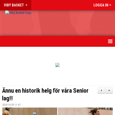
VIBY BASKET
LOGGA IN
HEM
NYHETER
TIPS PÅ BASKETLÄNKAR
BLI MEDLEM
Ännu en historik helg för våra Senior
<
>
OM KLUBBEN
lag!!
2018-10-09 11:47
FÖR LEDARE & FÖRÄLDRAR