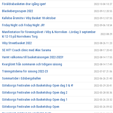
Föräldrabasketen drar igång igen!
2022-10-04 10:27
Blackebergscupen 2022
2022-09-12 20:55
Kallelse årsmöte i Viby Basket 18 oktober
2022-09-12 07:55
Friday Night och Friday Night JR!
2022-09-06 18:54
Manifestation för föreningslivet i Viby & Norrviken - Lördag 3 september
2022-08-29
kl 12-15 på Norrvikens Torg
Viby Streetbasket 2022
2022-08-26 11:23
SE HIT! Coach clinic med Alex Sarama
2022-08-17 20:43
Varmt välkomna till basketsäsongen 2022-2023!
2022-08-14 17:55
Kvarglömt från sommaren och tidigare säsong
2022-08-14 17:49
Träningstiderna för säsong 2022-23
2022-07-07 21:06
Sommartider i Edsbergshallen
2022-06-26 21:40
Göteborgs Festivalen och Basketshop Open dag 3 & 4!
2022-05-29 20:41
Göteborgs Festivalen och Basketshop Open dag 2
2022-05-28 00:36
Göteborgs Festivalen och Basketshop Open dag 1
2022-05-26 23:32
Göteborgs Festivalen och Basketshop Open
2022-05-26 09:02