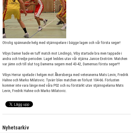
Otrolig spännande helg med stjärnspelare i bägge lagen och vår första seger!
Vibys Damer hade en tuff match mot Lindingö, Viby startade bra men tappade i
andra och tredje perioden. Laget leddes utav vår stjärna Janice Enström. Matchen
var jämn och till slut tog Damerna segern med 43-42, Damernas första seger!!!
Vibys Herrar spelade i helgen mot Åkersberga med veteranerna Mats Levin, Fredrik
Hahne och Marko Milatovic. Tyvärr blev matchen en förlust 104-66. Förlusten
kommer inte vara länge med våra P02 och nu förstärkt utav stjärnspelarna Mats
Levin, Fredrik Hahne och Marko Milatovic.
Nyhetsarkiv