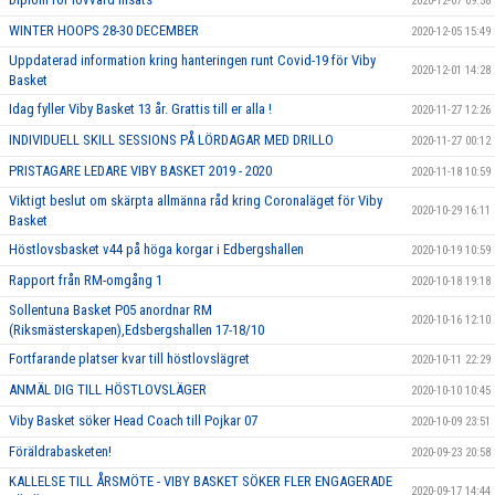
2020-12-07 09:58
WINTER HOOPS 28-30 DECEMBER
2020-12-05 15:49
Uppdaterad information kring hanteringen runt Covid-19 för Viby
2020-12-01 14:28
Basket
Idag fyller Viby Basket 13 år. Grattis till er alla !
2020-11-27 12:26
INDIVIDUELL SKILL SESSIONS PÅ LÖRDAGAR MED DRILLO
2020-11-27 00:12
PRISTAGARE LEDARE VIBY BASKET 2019 - 2020
2020-11-18 10:59
Viktigt beslut om skärpta allmänna råd kring Coronaläget för Viby
2020-10-29 16:11
Basket
Höstlovsbasket v44 på höga korgar i Edbergshallen
2020-10-19 10:59
Rapport från RM-omgång 1
2020-10-18 19:18
Sollentuna Basket P05 anordnar RM
2020-10-16 12:10
(Riksmästerskapen),Edsbergshallen 17-18/10
Fortfarande platser kvar till höstlovslägret
2020-10-11 22:29
ANMÄL DIG TILL HÖSTLOVSLÄGER
2020-10-10 10:45
Viby Basket söker Head Coach till Pojkar 07
2020-10-09 23:51
Föräldrabasketen!
2020-09-23 20:58
KALLELSE TILL ÅRSMÖTE - VIBY BASKET SÖKER FLER ENGAGERADE
2020-09-17 14:44