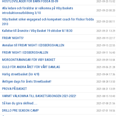
HÖSTLOVSLÄGER FÖR BARN FÖDDA 03-09
2021-09-25 15:02
Alla ledare och föräldrar är välkomna på Viby Baskets
2021-09-23 00:20
introduktionsutbildning 3/10
Viby Basket söker engagerad och kompetent coach för Flickor födda
2021-09-23 00:11
2013
Kallelse till årsmöte i Viby Basket 19 oktober kl 18.30
2021-09-21 13:29
FRIDAY NIGHTS!
2021-09-19 22:17
Anmälan till FRIDAY NIGHT I EDSBERGSHALLEN
2021-09-15 22:55
FRIDAY NIGHT I EDSBERGSHALLEN
2021-09-11 16:40
MORGONTRÄNINGAR FÖR VIBY BASKET
2021-09-09 10:04
GULD FÖR ANDRA ÅRET FÖR VÅRT DAMLAG
2021-09-06 21:28
Härlig streetbasket (lör 4/9)
2021-09-04 17:36
Äntligen dags för årets Streetbasket!
2021-08-28 13:50
PROVA PÅ BASKET
2021-08-21 13:09
VARMT VÄLKOMNA TILL BASKETSÄSONGEN 2021-2022!
2021-08-15 10:40
Så kan du göra skillnad.....
2021-07-08 21:56
DRILLO PRE SEASON CAMP
2021-07-01 18:56