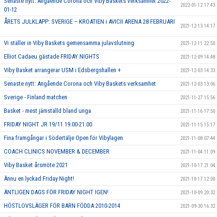
Senaste nytt: Angående Corona och Viby Baskets verksamhet 2022-
2022-01-12 17:43
01-12
ÅRETS JULKLAPP: SVERIGE – KROATIEN i AVICII ARENA 28 FEBRUARI
2021-12-13 14:17
Vi ställer in Viby Baskets gemensamma julavslutning
2021-12-11 22:50
Elliot Cadaeu gästade FRIDAY NIGHTS
2021-12-09 14:48
Viby Basket arrangerar USM i Edsbergshallen +
2021-12-03 14:33
Senaste nytt: Angående Corona och Viby Baskets verksamhet
2021-12-03 13:06
Sverige - Finland matchen
2021-11-27 15:56
Basket - mest jämställd bland unga
2021-11-16 17:50
FRIDAY NIGHT JR 19/11 19.00-21.00
2021-11-15 15:17
Fina framgångar i Södertälje Open för Vibylagen
2021-11-08 07:44
COACH CLINICS NOVEMBER & DECEMBER
2021-11-04 11:09
Viby Basket årsmöte 2021
2021-10-17 21:04
Ännu en lyckad Friday Night!
2021-10-17 12:00
ÄNTLIGEN DAGS FÖR FRIDAY NIGHT IGEN!
2021-10-09 20:32
HÖSTLOVSLÄGER FÖR BARN FÖDDA 2010-2014
2021-09-30 16:32