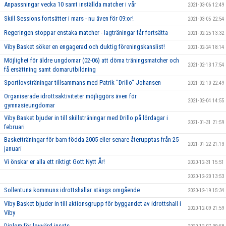
Anpassningar vecka 10 samt inställda matcher i vår
2021-03-06 12:49
Skill Sessions fortsätter i mars - nu även för 09:or!
2021-03-05 22:54
Regeringen stoppar enstaka matcher - lagträningar får fortsätta
2021-02-25 13:32
Viby Basket söker en engagerad och duktig föreningskanslist!
2021-02-24 18:14
Möjlighet för äldre ungdomar (02-06) att döma träningsmatcher och
2021-02-13 17:54
få ersättning samt domarutbildning
Sportlovsträningar tillsammans med Patrik "Drillo" Johansen
2021-02-10 22:49
Organiserade idrottsaktiviteter möjliggörs även för
2021-02-04 14:55
gymnasieungdomar
Viby Basket bjuder in till skillsträningar med Drillo på lördagar i
2021-01-31 21:59
februari
Basketträningar för barn födda 2005 eller senare återupptas från 25
2021-01-22 21:13
januari
Vi önskar er alla ett riktigt Gott Nytt År!
2020-12-31 15:51
2020-12-20 13:53
Sollentuna kommuns idrottshallar stängs omgående
2020-12-19 15:34
Viby Basket bjuder in till aktionsgrupp för byggandet av idrottshall i
2020-12-09 21:59
Viby
Diplom för lovvärd insats