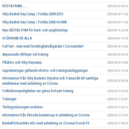
RÖSTA FRAM......
2020-05-27 09:16
Viby Basket Day Camp / Födda 2009-2012
2020-05-09 17:50
Viby Basket Day Camp / Födda 2003/4-2008
2020-05-09 17:46
Nya råd från FHM för barn- och ungdomslag
2020-04-16 20:34
VI ÖNSKAR ER ALLA
2020-04-07 14:39
Full fart - men med försiktighetsåtgärder i Coronatider!
2020-04-05 15:46
Anpassade riktlinjer vid träning
2020-04-03 09:02
Påsklov och Viby Daycamp
2020-03-29 18:44
Uppdateringar gällande idrotts- och träningsanläggningar.
2020-03-27 10:34
Information från Viby Baskets Styrelse och Tränarråd till samtliga
2020-03-20 00:04
medlemmar med anledning av Corona
Folkhälsomyndigheten ser gärna fortsatt träning
2020-03-13 18:35
Träningar
2020-03-12 23:01
Tävlingssäsongen avslutas
2020-03-12 22:12
Information från Skövde basketcup m anledning av Corona
2020-03-12 10:59
Basketförbundets info med anledning av Corona/Covid-19
2020-03-12 08:50