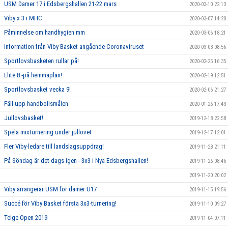
USM Damer 17 i Edsbergshallen 21-22 mars
2020-03-10 22:13
Viby x 3 i MHC
2020-03-07 14:20
Påminnelse om handhygien mm
2020-03-06 18:21
Information från Viby Basket angående Coronaviruset
2020-03-03 08:56
Sportlovsbasketen rullar på!
2020-02-25 16:35
Elite 8 -på hemmaplan!
2020-02-19 12:51
Sportlovsbasket vecka 9!
2020-02-06 21:27
Fäll upp handbollsmålen
2020-01-26 17:43
Jullovsbasket!
2019-12-18 22:58
Spela mixturnering under jullovet
2019-12-17 12:01
Fler Viby-ledare till landslagsuppdrag!
2019-11-28 21:11
På Söndag är det dags igen - 3x3 i Nya Edsbergshallen!
2019-11-26 08:46
2019-11-20 20:02
Viby arrangerar USM för damer U17
2019-11-15 19:56
Succé för Viby Basket första 3x3-turnering!
2019-11-10 09:27
Telge Open 2019
2019-11-04 07:11