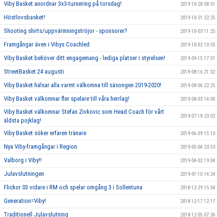
Viby Basket anordnar 3x3-turnering på torsdag!
2019-10-28 08:51
Höstlovsbasket!
2019-10-21 22:25
Shooting shirts/uppvärmningströjor - sponsorer?
2019-10-03 11:25
Framgångar även i Vibys Coachled
2019-10-02 10:55
Viby Basket behöver ditt engagemang - lediga platser i styrelsen!
2019-09-15 17:51
StreetBasket 24 augusti
2019-08-16 21:02
Viby Basket hälsar alla varmt välkomna till säsongen 2019-2020!
2019-08-06 22:25
Viby Basket välkomnar fler spelare till våra herrlag!
2019-08-03 14:00
Viby Basket välkomnar Stefan Zivkovic som Head Coach för vårt
2019-07-18 23:02
äldsta pojklag!
Viby Basket söker erfaren tränare
2019-06-09 15:10
Nya Viby-framgångar i Region
2019-05-04 23:53
Valborg i Viby!!
2019-04-02 19:04
Julavslutningen
2019-01-10 14:24
Flickor 03 vidare i RM och spelar omgång 3 i Sollentuna
2018-12-29 15:54
Generation=Viby!
2018-12-17 12:17
Traditionell Julavslutning
2018-12-05 07:36