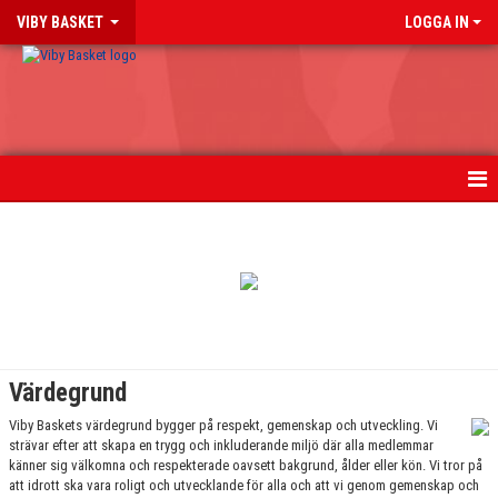
VIBY BASKET
LOGGA IN
HEM
NYHETER
BLI MEDLEM
OM KLUBBEN
Värdegrund
FÖR LEDARE & FÖRÄLDRAR
Viby Baskets värdegrund bygger på respekt, gemenskap och utveckling. Vi
strävar efter att skapa en trygg och inkluderande miljö där alla medlemmar
känner sig välkomna och respekterade oavsett bakgrund, ålder eller kön. Vi tror på
MATCH & RESULTAT
att idrott ska vara roligt och utvecklande för alla och att vi genom gemenskap och