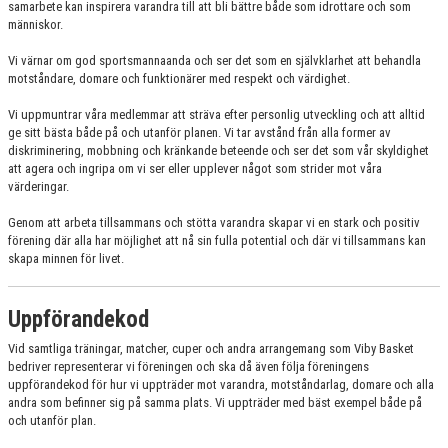
samarbete kan inspirera varandra till att bli bättre både som idrottare och som
ARRANGEMANG
människor.
Vi värnar om god sportsmannaanda och ser det som en självklarhet att behandla
KLUBBSHOP
motståndare, domare och funktionärer med respekt och värdighet.
VÄRDEGRUND & UPPFÖRANDEKOD
Vi uppmuntrar våra medlemmar att sträva efter personlig utveckling och att alltid
ge sitt bästa både på och utanför planen. Vi tar avstånd från alla former av
STJÄRNSKOTT
diskriminering, mobbning och kränkande beteende och ser det som vår skyldighet
att agera och ingripa om vi ser eller upplever något som strider mot våra
värderingar.
Genom att arbeta tillsammans och stötta varandra skapar vi en stark och positiv
förening där alla har möjlighet att nå sin fulla potential och där vi tillsammans kan
skapa minnen för livet.
Uppförandekod
Vid samtliga träningar, matcher, cuper och andra arrangemang som Viby Basket
bedriver representerar vi föreningen och ska då även följa föreningens
uppförandekod för hur vi uppträder mot varandra, motståndarlag, domare och alla
andra som befinner sig på samma plats. Vi uppträder med bäst exempel både på
och utanför plan.