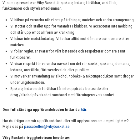
Vi som representerar Viby Basket är spelare, ledare, föräldrar, anställda,
funktionärer och styrelsemedlemmar.
Vi hälsar på varandra när vi ses på träningar, matcher och andra arrangemang.
Vi stöttar och ställer upp för varandra i klubben. Vi accepterar inte mobbing
och står upp emot all form av kränkning.
Vi hånar inte motståndarlag. Vi tackar alltid motståndare och domare efter
matchen.
Vi följer regler, ansvarar för vårt beteende och respekterar domare samt
funktionärer.
Vi visar respekt för varandra oavsett om det rör spelet, spelarna, domarna,
ledarna, anställda, förtroendevalda eller publiken.
Vi motverkar användning av alkohol, tobaks- & nikotinprodukter samt droger
under ungdomstiden.
Spelare, ledare och föräldrar får inte uppträda berusade eller
drog-/alkoholpåverkade i samband med föreningens verksamhet.
Den fullständiga uppförandekoden hittar du
här
.
Har du frågor om vår uppförandekod eller vill upplysa oss om oegentligheter?
Mejla oss på
passabollen@vibybasket.se
Viby Baskets trygghetsteam består av: