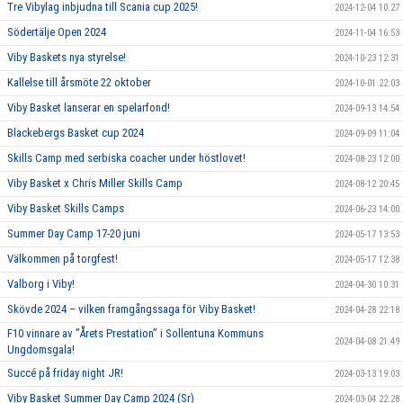
Tre Vibylag inbjudna till Scania cup 2025!
2024-12-04 10:27
Södertälje Open 2024
2024-11-04 16:53
Viby Baskets nya styrelse!
2024-10-23 12:31
Kallelse till årsmöte 22 oktober
2024-10-01 22:03
Viby Basket lanserar en spelarfond!
2024-09-13 14:54
Blackebergs Basket cup 2024
2024-09-09 11:04
Skills Camp med serbiska coacher under höstlovet!
2024-08-23 12:00
Viby Basket x Chris Miller Skills Camp
2024-08-12 20:45
Viby Basket Skills Camps
2024-06-23 14:00
Summer Day Camp 17-20 juni
2024-05-17 13:53
Välkommen på torgfest!
2024-05-17 12:38
Valborg i Viby!
2024-04-30 10:31
Skövde 2024 – vilken framgångssaga för Viby Basket!
2024-04-28 22:18
F10 vinnare av ”Årets Prestation” i Sollentuna Kommuns
2024-04-08 21:49
Ungdomsgala!
Succé på friday night JR!
2024-03-13 19:03
Viby Basket Summer Day Camp 2024 (Sr)
2024-03-04 22:28