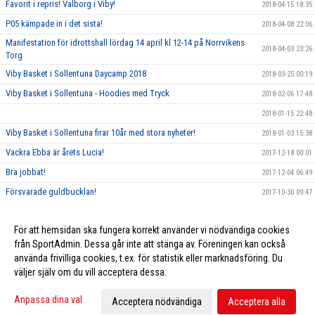
Favorit i repris! Valborg i Viby!
2018-04-15 18:35
P05 kämpade in i det sista!
2018-04-08 22:06
Manifestation för idrottshall lördag 14 april kl 12-14 på Norrvikens
2018-04-03 23:26
Torg
Viby Basket i Sollentuna Daycamp 2018
2018-03-25 00:19
Viby Basket i Sollentuna - Hoodies med Tryck
2018-02-06 17:48
2018-01-15 22:48
Viby Basket i Sollentuna firar 10år med stora nyheter!
2018-01-03 15:38
Vackra Ebba är årets Lucia!
2017-12-18 00:01
Bra jobbat!
2017-12-04 06:49
Försvarade guldbucklan!
2017-10-30 09:47
Viby Streetbasket Festival is back!
2017-08-21 22:44
För att hemsidan ska fungera korrekt använder vi nödvändiga cookies
Handla hos ICA Nära Norrviken!
2015-12-07 18:33
från SportAdmin. Dessa går inte att stänga av. Föreningen kan också
använda frivilliga cookies, t.ex. för statistik eller marknadsföring. Du
väljer själv om du vill acceptera dessa.
Cookie-inställningar
Gå till Webbversion
Anpassa dina val
Acceptera nödvändiga
Acceptera alla