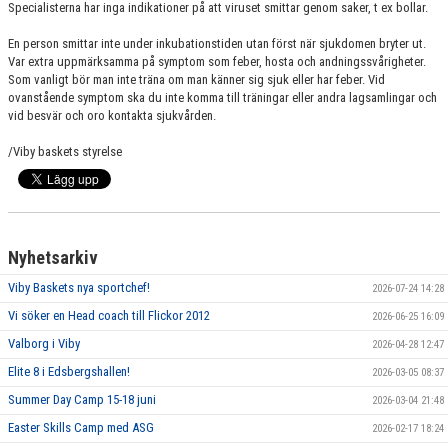
Specialisterna har inga indikationer på att viruset smittar genom saker, t ex bollar.
MATCH & RESULTAT
En person smittar inte under inkubationstiden utan först när sjukdomen bryter ut.
Var extra uppmärksamma på symptom som feber, hosta och andningssvårigheter.
ARRANGEMANG
Som vanligt bör man inte träna om man känner sig sjuk eller har feber. Vid
ovanstående symptom ska du inte komma till träningar eller andra lagsamlingar och
KLUBBSHOP
vid besvär och oro kontakta sjukvården.
VÄRDEGRUND & UPPFÖRANDEKOD
/Viby baskets styrelse
STJÄRNSKOTT
Nyhetsarkiv
Viby Baskets nya sportchef!
2026-07-24 14:28
Vi söker en Head coach till Flickor 2012
2026-06-25 16:09
Valborg i Viby
2026-04-28 12:47
Elite 8 i Edsbergshallen!
2026-03-05 08:37
Summer Day Camp 15-18 juni
2026-03-04 21:48
Easter Skills Camp med ASG
2026-02-17 18:24