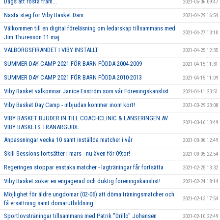
Dags att rösta fram...
2021-05-06 09:47
Nästa steg för Viby Basket Dam
2021-04-29 16:54
Välkommen till en digital föreläsning om ledarskap tillsammans med
2021-04-27 13:10
Jim Thuresson 11 maj
VALBORGSFIRANDET I VIBY INSTÄLLT
2021-04-25 12:35
SUMMER DAY CAMP 2021 FÖR BARN FÖDDA 2004-2009
2021-04-15 11:31
SUMMER DAY CAMP 2021 FÖR BARN FÖDDA 2010-2013
2021-04-15 11:09
Viby Basket välkomnar Janice Enström som vår Föreningskanslist
2021-04-11 23:51
Viby Basket Day Camp - inbjudan kommer inom kort!
2021-03-29 23:08
VIBY BASKET BJUDER IN TILL COACHCLINIC & LANSERINGEN AV
2021-03-16 13:49
VIBY BASKETS TRÄNARGUIDE
Anpassningar vecka 10 samt inställda matcher i vår
2021-03-06 12:49
Skill Sessions fortsätter i mars - nu även för 09:or!
2021-03-05 22:54
Regeringen stoppar enstaka matcher - lagträningar får fortsätta
2021-02-25 13:32
Viby Basket söker en engagerad och duktig föreningskanslist!
2021-02-24 18:14
Möjlighet för äldre ungdomar (02-06) att döma träningsmatcher och
2021-02-13 17:54
få ersättning samt domarutbildning
Sportlovsträningar tillsammans med Patrik "Drillo" Johansen
2021-02-10 22:49