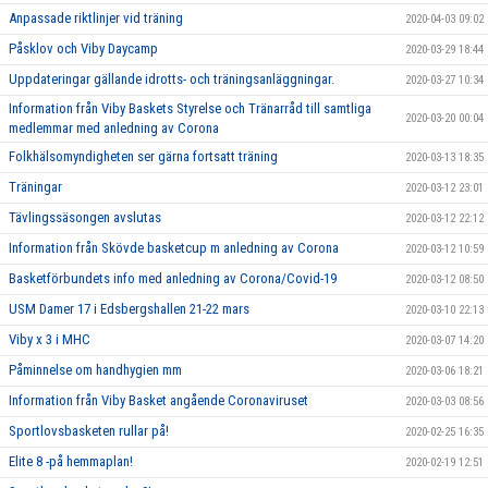
Anpassade riktlinjer vid träning
2020-04-03 09:02
Påsklov och Viby Daycamp
2020-03-29 18:44
Uppdateringar gällande idrotts- och träningsanläggningar.
2020-03-27 10:34
Information från Viby Baskets Styrelse och Tränarråd till samtliga
2020-03-20 00:04
medlemmar med anledning av Corona
Folkhälsomyndigheten ser gärna fortsatt träning
2020-03-13 18:35
Träningar
2020-03-12 23:01
Tävlingssäsongen avslutas
2020-03-12 22:12
Information från Skövde basketcup m anledning av Corona
2020-03-12 10:59
Basketförbundets info med anledning av Corona/Covid-19
2020-03-12 08:50
USM Damer 17 i Edsbergshallen 21-22 mars
2020-03-10 22:13
Viby x 3 i MHC
2020-03-07 14:20
Påminnelse om handhygien mm
2020-03-06 18:21
Information från Viby Basket angående Coronaviruset
2020-03-03 08:56
Sportlovsbasketen rullar på!
2020-02-25 16:35
Elite 8 -på hemmaplan!
2020-02-19 12:51