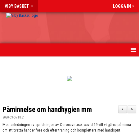
VIBY BASKET
LOGGA IN
HEM
NYHETER
TIPS PÅ BASKETLÄNKAR
BLI MEDLEM
Påminnelse om handhygien mm
<
>
OM KLUBBEN
2020-03-06 18:21
Med anledningen av spridningen av Coronaviruset covid-19 vill vi gärna påminna
om att tvätta händer före och efter träning och komplettera med handsprit.
FÖR LEDARE & FÖRÄLDRAR