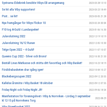
Systrarna Eldebrink besökte Vibys EB arrangemang
2023-03-28 13:10
Se hit alla Viby supporters!
2023-03-23 18:49
Psst... se hit!
2023-03-05 21:28
Nya framgångar för Vibys Flickor 10
2023-02-24 00:04
F10 tog A-Guld i Lundaspelen!
2023-01-06 16:30
Julavslutning 2022
2022-12-19 10:19
Julavslutning 16/12 Runan
2022-12-05 10:30
Telge Open 2022 – 4 Guld!
2022-11-07 10:07
Queens Cup 2022 - Silver och Brons!
2022-10-30 21:50
Beställ Linas Matkasse och stötta ditt favoritlag och Viby Basket!
2022-10-23 18:19
Föräldrabasketen drar igång igen!
2022-10-04 10:27
Blackebergscupen 2022
2022-09-12 20:55
Kallelse årsmöte i Viby Basket 18 oktober
2022-09-12 07:55
Friday Night och Friday Night JR!
2022-09-06 18:54
Manifestation för föreningslivet i Viby & Norrviken - Lördag 3 september
2022-08-29
kl 12-15 på Norrvikens Torg
Viby Streetbasket 2022
2022-08-26 11:23