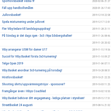
Sportlovsbasket vecka 9!
2020-02-06 21:27
Fäll upp handbollsmålen
2020-01-26 17:43
Jullovsbasket!
2019-12-18 22:58
Spela mixturnering under jullovet
2019-12-17 12:01
Fler Viby-ledare till landslagsuppdrag!
2019-11-28 21:11
På Söndag är det dags igen - 3x3 i Nya Edsbergshallen!
2019-11-26 08:46
2019-11-20 20:02
Viby arrangerar USM för damer U17
2019-11-15 19:56
Succé för Viby Basket första 3x3-turnering!
2019-11-10 09:27
Telge Open 2019
2019-11-04 07:11
Viby Basket anordnar 3x3-turnering på torsdag!
2019-10-28 08:51
Höstlovsbasket!
2019-10-21 22:25
Shooting shirts/uppvärmningströjor - sponsorer?
2019-10-03 11:25
Framgångar även i Vibys Coachled
2019-10-02 10:55
Viby Basket behöver ditt engagemang - lediga platser i styrelsen!
2019-09-15 17:51
StreetBasket 24 augusti
2019-08-16 21:02