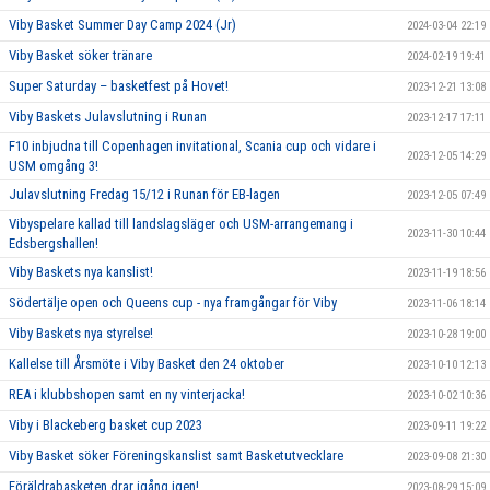
Viby Basket Summer Day Camp 2024 (Jr)
2024-03-04 22:19
Viby Basket söker tränare
2024-02-19 19:41
Super Saturday – basketfest på Hovet!
2023-12-21 13:08
Viby Baskets Julavslutning i Runan
2023-12-17 17:11
F10 inbjudna till Copenhagen invitational, Scania cup och vidare i
2023-12-05 14:29
USM omgång 3!
Julavslutning Fredag 15/12 i Runan för EB-lagen
2023-12-05 07:49
Vibyspelare kallad till landslagsläger och USM-arrangemang i
2023-11-30 10:44
Edsbergshallen!
Viby Baskets nya kanslist!
2023-11-19 18:56
Södertälje open och Queens cup - nya framgångar för Viby
2023-11-06 18:14
Viby Baskets nya styrelse!
2023-10-28 19:00
Kallelse till Årsmöte i Viby Basket den 24 oktober
2023-10-10 12:13
REA i klubbshopen samt en ny vinterjacka!
2023-10-02 10:36
Viby i Blackeberg basket cup 2023
2023-09-11 19:22
Viby Basket söker Föreningskanslist samt Basketutvecklare
2023-09-08 21:30
Föräldrabasketen drar igång igen!
2023-08-29 15:09