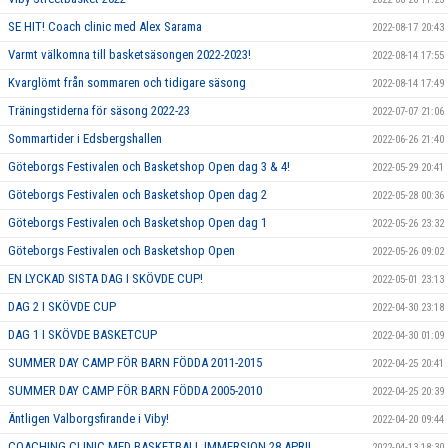
SE HIT! Coach clinic med Alex Sarama
2022-08-17 20:43
Varmt välkomna till basketsäsongen 2022-2023!
2022-08-14 17:55
Kvarglömt från sommaren och tidigare säsong
2022-08-14 17:49
Träningstiderna för säsong 2022-23
2022-07-07 21:06
Sommartider i Edsbergshallen
2022-06-26 21:40
Göteborgs Festivalen och Basketshop Open dag 3 & 4!
2022-05-29 20:41
Göteborgs Festivalen och Basketshop Open dag 2
2022-05-28 00:36
Göteborgs Festivalen och Basketshop Open dag 1
2022-05-26 23:32
Göteborgs Festivalen och Basketshop Open
2022-05-26 09:02
EN LYCKAD SISTA DAG I SKÖVDE CUP!
2022-05-01 23:13
DAG 2 I SKÖVDE CUP
2022-04-30 23:18
DAG 1 I SKÖVDE BASKETCUP
2022-04-30 01:09
SUMMER DAY CAMP FÖR BARN FÖDDA 2011-2015
2022-04-25 20:41
SUMMER DAY CAMP FÖR BARN FÖDDA 2005-2010
2022-04-25 20:39
Äntligen Valborgsfirande i Viby!
2022-04-20 09:44
COACHING CLINIC MED BASKETBALL IMMERSION 28 APRIL
2022-04-13 18:30