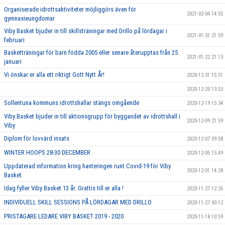
Organiserade idrottsaktiviteter möjliggörs även för
2021-02-04 14:55
gymnasieungdomar
Viby Basket bjuder in till skillsträningar med Drillo på lördagar i
2021-01-31 21:59
februari
Basketträningar för barn födda 2005 eller senare återupptas från 25
2021-01-22 21:13
januari
Vi önskar er alla ett riktigt Gott Nytt År!
2020-12-31 15:51
2020-12-20 13:53
Sollentuna kommuns idrottshallar stängs omgående
2020-12-19 15:34
Viby Basket bjuder in till aktionsgrupp för byggandet av idrottshall i
2020-12-09 21:59
Viby
Diplom för lovvärd insats
2020-12-07 09:58
WINTER HOOPS 28-30 DECEMBER
2020-12-05 15:49
Uppdaterad information kring hanteringen runt Covid-19 för Viby
2020-12-01 14:28
Basket
Idag fyller Viby Basket 13 år. Grattis till er alla !
2020-11-27 12:26
INDIVIDUELL SKILL SESSIONS PÅ LÖRDAGAR MED DRILLO
2020-11-27 00:12
PRISTAGARE LEDARE VIBY BASKET 2019 - 2020
2020-11-18 10:59