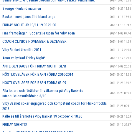
Senaste nytt: Angående Corona och Viby Baskets verksamhet
2021-12-03 13:06
Sverige - Finland matchen
2021-11-27 15:56
Basket - mest jämställd bland unga
2021-11-16 17:50
FRIDAY NIGHT JR 19/11 19.00-21.00
2021-11-15 15:17
Fina framgångar i Södertälje Open för Vibylagen
2021-11-08 07:44
COACH CLINICS NOVEMBER & DECEMBER
2021-11-04 11:09
Viby Basket årsmöte 2021
2021-10-17 21:04
Ännu en lyckad Friday Night!
2021-10-17 12:00
ÄNTLIGEN DAGS FÖR FRIDAY NIGHT IGEN!
2021-10-09 20:32
HÖSTLOVSLÄGER FÖR BARN FÖDDA 2010-2014
2021-09-30 16:32
HÖSTLOVSLÄGER FÖR BARN FÖDDA 03-09
2021-09-25 15:02
Alla ledare och föräldrar är välkomna på Viby Baskets
2021-09-23 00:20
introduktionsutbildning 3/10
Viby Basket söker engagerad och kompetent coach för Flickor födda
2021-09-23 00:11
2013
Kallelse till årsmöte i Viby Basket 19 oktober kl 18.30
2021-09-21 13:29
FRIDAY NIGHTS!
2021-09-19 22:17