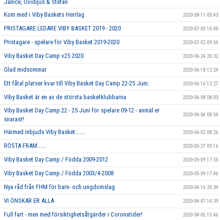
Janice, Ovidijus & Stefan
Kom med i Viby Baskets Herrlag
2020-08-11 00:43
PRISTAGARE LEDARE VIBY BASKET 2019 - 2020
2020-07-03 14:00
Pristagare - spelare för Viby Basket 2019-2020
2020-07-02 09:54
Viby Basket Day Camp v25 2020
2020-06-24 20:32
Glad midsommar
2020-06-18 12:24
Ett fåtal platser kvar till Viby Basket Day Camp 22-25 Juni.
2020-06-16 12:27
Viby Basket är en av de största basketklubbarna
2020-06-08 08:03
Viby Basket Day Camp 22 - 25 Juni för spelare 09-12 - anmäl er
2020-06-04 08:54
snarast!
Härmed inbjuds Viby Basket.......
2020-06-02 08:26
RÖSTA FRAM......
2020-05-27 09:16
Viby Basket Day Camp / Födda 2009-2012
2020-05-09 17:50
Viby Basket Day Camp / Födda 2003/4-2008
2020-05-09 17:46
Nya råd från FHM för barn- och ungdomslag
2020-04-16 20:34
VI ÖNSKAR ER ALLA
2020-04-07 14:39
Full fart - men med försiktighetsåtgärder i Coronatider!
2020-04-05 15:46