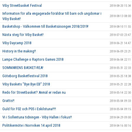
Viby Streetbasket Festival
2018-08-20 15:34
Information för alla engagerade föräldrar till barn och ungdomar i
2018-08-13 08:00
Viby Basket!
Basketshop - Välkommen till Basketsäsongen 2018/2019!
2018-08-10 11:55
Nästa steg för Viby Basket!
2018-07-03 23:47
Viby Daycamp 2018
2018-06-21 14:47
History in the making!!
2018-06-09 23:21
Lampe Challenge o Raptors Games 2018
2018-06-04 22:11
SOMMARENS BASKET-REA!
2018-05-31 22:33
Göteborg Basketfestival 2018
2018-05-25 18:38
Viby Baskets ”Bye Bye EB” 2018
2018-05-21 22:28
Redo för Streetbasket? Anmäl er redan nu
2018-05-14 22:30
Grattis!!
2018-05-04 09:33
Guld för F02 och P05 i Eskilstuna!!!!
2018-05-04 09:15
Vi i Sollentuna tidningen - Viby Hallen i fokus!!
2018-04-29 09:00
Politikermöte i Norrviken 14 april 2018
2018-04-16 00:16