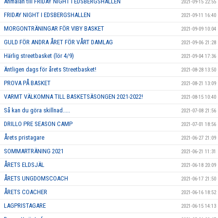
Anmälan till FRIDAY NIGHT I EDSBERGSHALLEN
2021-09-15 22:55
FRIDAY NIGHT I EDSBERGSHALLEN
2021-09-11 16:40
MORGONTRÄNINGAR FÖR VIBY BASKET
2021-09-09 10:04
GULD FÖR ANDRA ÅRET FÖR VÅRT DAMLAG
2021-09-06 21:28
Härlig streetbasket (lör 4/9)
2021-09-04 17:36
Äntligen dags för årets Streetbasket!
2021-08-28 13:50
PROVA PÅ BASKET
2021-08-21 13:09
VARMT VÄLKOMNA TILL BASKETSÄSONGEN 2021-2022!
2021-08-15 10:40
Så kan du göra skillnad.....
2021-07-08 21:56
DRILLO PRE SEASON CAMP
2021-07-01 18:56
Årets pristagare
2021-06-27 21:09
SOMMARTRÄNING 2021
2021-06-21 11:31
ÅRETS ELDSJÄL
2021-06-18 20:09
ÅRETS UNGDOMSCOACH
2021-06-17 21:50
ÅRETS COACHER
2021-06-16 18:52
LAGPRISTAGARE
2021-06-15 14:13