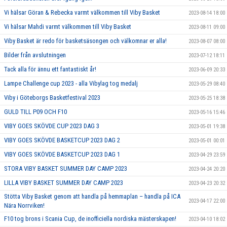
Vi hälsar Göran & Rebecka varmt välkommen till Viby Basket
2023-08-14 18:00
Vi hälsar Mahdi varmt välkommen till Viby Basket
2023-08-11 09:00
Viby Basket är redo för basketsäsongen och välkomnar er alla!
2023-08-07 08:00
Bilder från avslutningen
2023-07-12 18:11
Tack alla för ännu ett fantastiskt år!
2023-06-09 20:33
Lampe Challenge cup 2023 - alla Vibylag tog medalj
2023-05-29 08:40
Viby i Göteborgs Basketfestival 2023
2023-05-25 18:38
GULD TILL P09 OCH F10
2023-05-16 15:46
VIBY GOES SKÖVDE CUP 2023 DAG 3
2023-05-01 19:38
VIBY GOES SKÖVDE BASKETCUP 2023 DAG 2
2023-05-01 00:01
VIBY GOES SKÖVDE BASKETCUP 2023 DAG 1
2023-04-29 23:59
STORA VIBY BASKET SUMMER DAY CAMP 2023
2023-04-24 20:20
LILLA VIBY BASKET SUMMER DAY CAMP 2023
2023-04-23 20:32
Stötta Viby Basket genom att handla på hemmaplan – handla på ICA
2023-04-17 22:00
Nära Norrviken!
F10 tog brons i Scania Cup, de inofficiella nordiska mästerskapen!
2023-04-10 18:02