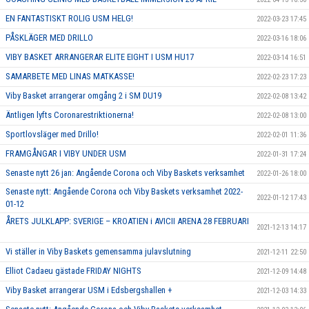
EN FANTASTISKT ROLIG USM HELG!
2022-03-23 17:45
PÅSKLÄGER MED DRILLO
2022-03-16 18:06
VIBY BASKET ARRANGERAR ELITE EIGHT I USM HU17
2022-03-14 16:51
SAMARBETE MED LINAS MATKASSE!
2022-02-23 17:23
Viby Basket arrangerar omgång 2 i SM DU19
2022-02-08 13:42
Äntligen lyfts Coronarestriktionerna!
2022-02-08 13:00
Sportlovsläger med Drillo!
2022-02-01 11:36
FRAMGÅNGAR I VIBY UNDER USM
2022-01-31 17:24
Senaste nytt 26 jan: Angående Corona och Viby Baskets verksamhet
2022-01-26 18:00
Senaste nytt: Angående Corona och Viby Baskets verksamhet 2022-
2022-01-12 17:43
01-12
ÅRETS JULKLAPP: SVERIGE – KROATIEN i AVICII ARENA 28 FEBRUARI
2021-12-13 14:17
Vi ställer in Viby Baskets gemensamma julavslutning
2021-12-11 22:50
Elliot Cadaeu gästade FRIDAY NIGHTS
2021-12-09 14:48
Viby Basket arrangerar USM i Edsbergshallen +
2021-12-03 14:33