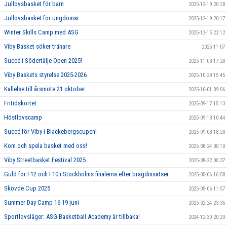
Jullovsbasket för barn
2025-12-19 20:20
Jullovsbasket för ungdomar
2025-12-19 20:17
Winter Skills Camp med ASG
2025-12-15 22:12
Viby Basket söker tränare
2025-11-07
Succé i Södertälje Open 2025!
2025-11-03 17:20
Viby Baskets styrelse 2025-2026
2025-10-29 15:45
Kallelse till årsmöte 21 oktober
2025-10-01 09:06
Fritidskortet
2025-09-17 15:13
Höstlovscamp
2025-09-13 10:44
Succé för Viby i Blackebergscupen!
2025-09-08 18:20
Kom och spela basket med oss!
2025-08-24 00:10
Viby Streetbasket Festival 2025
2025-08-22 00:37
Guld för F12 och F10 i Stockholms finalerna efter bragdinsatser
2025-05-06 16:58
Skövde Cup 2025
2025-05-06 11:57
Summer Day Camp 16-19 juni
2025-02-24 23:35
Sportlovsläger: ASG Basketball Academy är tillbaka!
2024-12-30 20:23