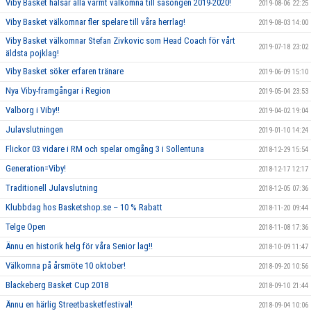
Viby Basket hälsar alla varmt välkomna till säsongen 2019-2020!
2019-08-06 22:25
Viby Basket välkomnar fler spelare till våra herrlag!
2019-08-03 14:00
Viby Basket välkomnar Stefan Zivkovic som Head Coach för vårt
2019-07-18 23:02
äldsta pojklag!
Viby Basket söker erfaren tränare
2019-06-09 15:10
Nya Viby-framgångar i Region
2019-05-04 23:53
Valborg i Viby!!
2019-04-02 19:04
Julavslutningen
2019-01-10 14:24
Flickor 03 vidare i RM och spelar omgång 3 i Sollentuna
2018-12-29 15:54
Generation=Viby!
2018-12-17 12:17
Traditionell Julavslutning
2018-12-05 07:36
Klubbdag hos Basketshop.se – 10 % Rabatt
2018-11-20 09:44
Telge Open
2018-11-08 17:36
Ännu en historik helg för våra Senior lag!!
2018-10-09 11:47
Välkomna på årsmöte 10 oktober!
2018-09-20 10:56
Blackeberg Basket Cup 2018
2018-09-10 21:44
Ännu en härlig Streetbasketfestival!
2018-09-04 10:06