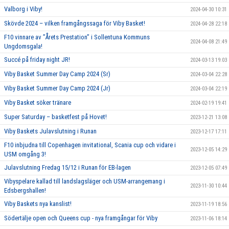
Valborg i Viby!
2024-04-30 10:31
Skövde 2024 – vilken framgångssaga för Viby Basket!
2024-04-28 22:18
F10 vinnare av ”Årets Prestation” i Sollentuna Kommuns
2024-04-08 21:49
Ungdomsgala!
Succé på friday night JR!
2024-03-13 19:03
Viby Basket Summer Day Camp 2024 (Sr)
2024-03-04 22:28
Viby Basket Summer Day Camp 2024 (Jr)
2024-03-04 22:19
Viby Basket söker tränare
2024-02-19 19:41
Super Saturday – basketfest på Hovet!
2023-12-21 13:08
Viby Baskets Julavslutning i Runan
2023-12-17 17:11
F10 inbjudna till Copenhagen invitational, Scania cup och vidare i
2023-12-05 14:29
USM omgång 3!
Julavslutning Fredag 15/12 i Runan för EB-lagen
2023-12-05 07:49
Vibyspelare kallad till landslagsläger och USM-arrangemang i
2023-11-30 10:44
Edsbergshallen!
Viby Baskets nya kanslist!
2023-11-19 18:56
Södertälje open och Queens cup - nya framgångar för Viby
2023-11-06 18:14