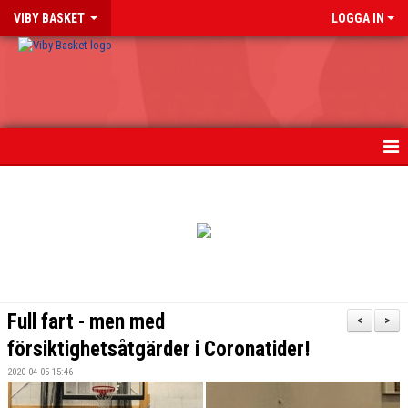
VIBY BASKET
LOGGA IN
HEM
NYHETER
TIPS PÅ BASKETLÄNKAR
BLI MEDLEM
Full fart - men med
<
>
OM KLUBBEN
försiktighetsåtgärder i Coronatider!
2020-04-05 15:46
FÖR LEDARE & FÖRÄLDRAR