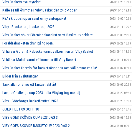
Viby Baskets nya styrelse!
2023-10-28 19:00
Kallelse till Årsmöte i Viby Basket den 24 oktober
2023-10-10 12:13
REA i klubbshopen samt en ny vinterjacka!
2023-10-02 10:36
Viby i Blackeberg basket cup 2023
2023-09-11 19:22
Viby Basket söker Föreningskanslist samt Basketutvecklare
2023-09-08 21:30
Föräldrabasketen drar igång igen!
2023-08-29 15:09
Vi hälsar Göran & Rebecka varmt välkommen till Viby Basket
2023-08-14 18:00
Vi hälsar Mahdi varmt välkommen till Viby Basket
2023-08-11 09:00
Viby Basket är redo för basketsäsongen och välkomnar er alla!
2023-08-07 08:00
Bilder från avslutningen
2023-07-12 18:11
Tack alla för ännu ett fantastiskt år!
2023-06-09 20:33
Lampe Challenge cup 2023 - alla Vibylag tog medalj
2023-05-29 08:40
Viby i Göteborgs Basketfestival 2023
2023-05-25 18:38
GULD TILL P09 OCH F10
2023-05-16 15:46
VIBY GOES SKÖVDE CUP 2023 DAG 3
2023-05-01 19:38
VIBY GOES SKÖVDE BASKETCUP 2023 DAG 2
2023-05-01 00:01