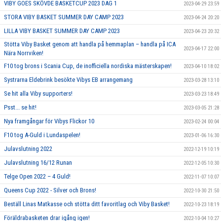
VIBY GOES SKÖVDE BASKETCUP 2023 DAG 1
2023-04-29 23:59
STORA VIBY BASKET SUMMER DAY CAMP 2023
2023-04-24 20:20
LILLA VIBY BASKET SUMMER DAY CAMP 2023
2023-04-23 20:32
Stötta Viby Basket genom att handla på hemmaplan – handla på ICA
2023-04-17 22:00
Nära Norrviken!
F10 tog brons i Scania Cup, de inofficiella nordiska mästerskapen!
2023-04-10 18:02
Systrarna Eldebrink besökte Vibys EB arrangemang
2023-03-28 13:10
Se hit alla Viby supporters!
2023-03-23 18:49
Psst... se hit!
2023-03-05 21:28
Nya framgångar för Vibys Flickor 10
2023-02-24 00:04
F10 tog A-Guld i Lundaspelen!
2023-01-06 16:30
Julavslutning 2022
2022-12-19 10:19
Julavslutning 16/12 Runan
2022-12-05 10:30
Telge Open 2022 – 4 Guld!
2022-11-07 10:07
Queens Cup 2022 - Silver och Brons!
2022-10-30 21:50
Beställ Linas Matkasse och stötta ditt favoritlag och Viby Basket!
2022-10-23 18:19
Föräldrabasketen drar igång igen!
2022-10-04 10:27