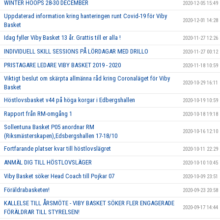
WINTER HOOPS 28-30 DECEMBER
2020-12-05 15:49
Uppdaterad information kring hanteringen runt Covid-19 för Viby
2020-12-01 14:28
Basket
Idag fyller Viby Basket 13 år. Grattis till er alla !
2020-11-27 12:26
INDIVIDUELL SKILL SESSIONS PÅ LÖRDAGAR MED DRILLO
2020-11-27 00:12
PRISTAGARE LEDARE VIBY BASKET 2019 - 2020
2020-11-18 10:59
Viktigt beslut om skärpta allmänna råd kring Coronaläget för Viby
2020-10-29 16:11
Basket
Höstlovsbasket v44 på höga korgar i Edbergshallen
2020-10-19 10:59
Rapport från RM-omgång 1
2020-10-18 19:18
Sollentuna Basket P05 anordnar RM
2020-10-16 12:10
(Riksmästerskapen),Edsbergshallen 17-18/10
Fortfarande platser kvar till höstlovslägret
2020-10-11 22:29
ANMÄL DIG TILL HÖSTLOVSLÄGER
2020-10-10 10:45
Viby Basket söker Head Coach till Pojkar 07
2020-10-09 23:51
Föräldrabasketen!
2020-09-23 20:58
KALLELSE TILL ÅRSMÖTE - VIBY BASKET SÖKER FLER ENGAGERADE
2020-09-17 14:44
FÖRÄLDRAR TILL STYRELSEN!