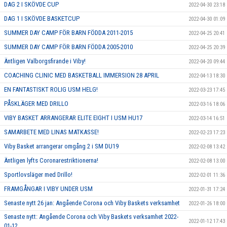
DAG 2 I SKÖVDE CUP
2022-04-30 23:18
DAG 1 I SKÖVDE BASKETCUP
2022-04-30 01:09
SUMMER DAY CAMP FÖR BARN FÖDDA 2011-2015
2022-04-25 20:41
SUMMER DAY CAMP FÖR BARN FÖDDA 2005-2010
2022-04-25 20:39
Äntligen Valborgsfirande i Viby!
2022-04-20 09:44
COACHING CLINIC MED BASKETBALL IMMERSION 28 APRIL
2022-04-13 18:30
EN FANTASTISKT ROLIG USM HELG!
2022-03-23 17:45
PÅSKLÄGER MED DRILLO
2022-03-16 18:06
VIBY BASKET ARRANGERAR ELITE EIGHT I USM HU17
2022-03-14 16:51
SAMARBETE MED LINAS MATKASSE!
2022-02-23 17:23
Viby Basket arrangerar omgång 2 i SM DU19
2022-02-08 13:42
Äntligen lyfts Coronarestriktionerna!
2022-02-08 13:00
Sportlovsläger med Drillo!
2022-02-01 11:36
FRAMGÅNGAR I VIBY UNDER USM
2022-01-31 17:24
Senaste nytt 26 jan: Angående Corona och Viby Baskets verksamhet
2022-01-26 18:00
Senaste nytt: Angående Corona och Viby Baskets verksamhet 2022-
2022-01-12 17:43
01-12