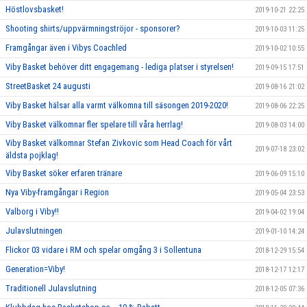
Höstlovsbasket!
2019-10-21 22:25
Shooting shirts/uppvärmningströjor - sponsorer?
2019-10-03 11:25
Framgångar även i Vibys Coachled
2019-10-02 10:55
Viby Basket behöver ditt engagemang - lediga platser i styrelsen!
2019-09-15 17:51
StreetBasket 24 augusti
2019-08-16 21:02
Viby Basket hälsar alla varmt välkomna till säsongen 2019-2020!
2019-08-06 22:25
Viby Basket välkomnar fler spelare till våra herrlag!
2019-08-03 14:00
Viby Basket välkomnar Stefan Zivkovic som Head Coach för vårt
2019-07-18 23:02
äldsta pojklag!
Viby Basket söker erfaren tränare
2019-06-09 15:10
Nya Viby-framgångar i Region
2019-05-04 23:53
Valborg i Viby!!
2019-04-02 19:04
Julavslutningen
2019-01-10 14:24
Flickor 03 vidare i RM och spelar omgång 3 i Sollentuna
2018-12-29 15:54
Generation=Viby!
2018-12-17 12:17
Traditionell Julavslutning
2018-12-05 07:36