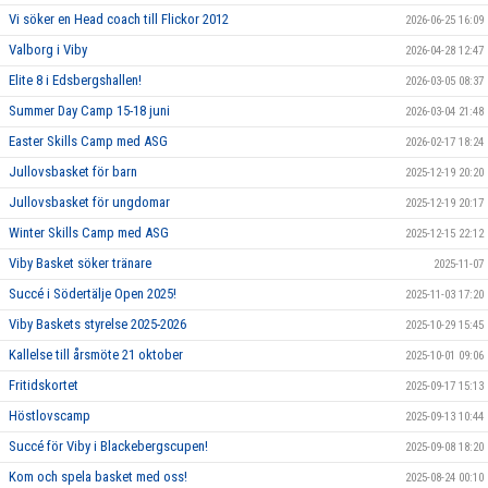
Vi söker en Head coach till Flickor 2012
2026-06-25 16:09
Valborg i Viby
2026-04-28 12:47
Elite 8 i Edsbergshallen!
2026-03-05 08:37
Summer Day Camp 15-18 juni
2026-03-04 21:48
Easter Skills Camp med ASG
2026-02-17 18:24
Jullovsbasket för barn
2025-12-19 20:20
Jullovsbasket för ungdomar
2025-12-19 20:17
Winter Skills Camp med ASG
2025-12-15 22:12
Viby Basket söker tränare
2025-11-07
Succé i Södertälje Open 2025!
2025-11-03 17:20
Viby Baskets styrelse 2025-2026
2025-10-29 15:45
Kallelse till årsmöte 21 oktober
2025-10-01 09:06
Fritidskortet
2025-09-17 15:13
Höstlovscamp
2025-09-13 10:44
Succé för Viby i Blackebergscupen!
2025-09-08 18:20
Kom och spela basket med oss!
2025-08-24 00:10