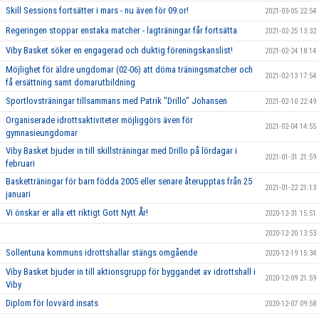
Skill Sessions fortsätter i mars - nu även för 09:or!
2021-03-05 22:54
Regeringen stoppar enstaka matcher - lagträningar får fortsätta
2021-02-25 13:32
Viby Basket söker en engagerad och duktig föreningskanslist!
2021-02-24 18:14
Möjlighet för äldre ungdomar (02-06) att döma träningsmatcher och
2021-02-13 17:54
få ersättning samt domarutbildning
Sportlovsträningar tillsammans med Patrik "Drillo" Johansen
2021-02-10 22:49
Organiserade idrottsaktiviteter möjliggörs även för
2021-02-04 14:55
gymnasieungdomar
Viby Basket bjuder in till skillsträningar med Drillo på lördagar i
2021-01-31 21:59
februari
Basketträningar för barn födda 2005 eller senare återupptas från 25
2021-01-22 21:13
januari
Vi önskar er alla ett riktigt Gott Nytt År!
2020-12-31 15:51
2020-12-20 13:53
Sollentuna kommuns idrottshallar stängs omgående
2020-12-19 15:34
Viby Basket bjuder in till aktionsgrupp för byggandet av idrottshall i
2020-12-09 21:59
Viby
Diplom för lovvärd insats
2020-12-07 09:58