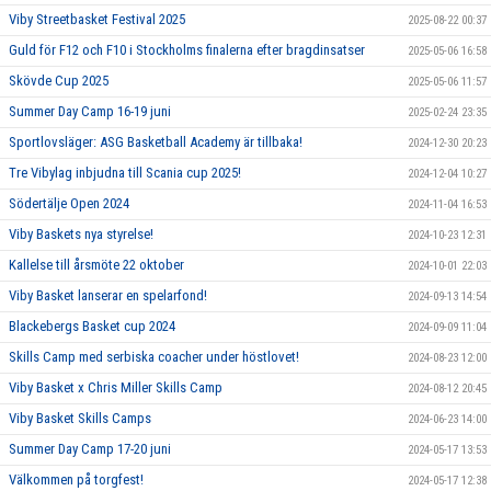
Viby Streetbasket Festival 2025
2025-08-22 00:37
Guld för F12 och F10 i Stockholms finalerna efter bragdinsatser
2025-05-06 16:58
Skövde Cup 2025
2025-05-06 11:57
Summer Day Camp 16-19 juni
2025-02-24 23:35
Sportlovsläger: ASG Basketball Academy är tillbaka!
2024-12-30 20:23
Tre Vibylag inbjudna till Scania cup 2025!
2024-12-04 10:27
Södertälje Open 2024
2024-11-04 16:53
Viby Baskets nya styrelse!
2024-10-23 12:31
Kallelse till årsmöte 22 oktober
2024-10-01 22:03
Viby Basket lanserar en spelarfond!
2024-09-13 14:54
Blackebergs Basket cup 2024
2024-09-09 11:04
Skills Camp med serbiska coacher under höstlovet!
2024-08-23 12:00
Viby Basket x Chris Miller Skills Camp
2024-08-12 20:45
Viby Basket Skills Camps
2024-06-23 14:00
Summer Day Camp 17-20 juni
2024-05-17 13:53
Välkommen på torgfest!
2024-05-17 12:38