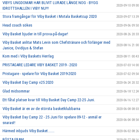
VIBYS UNGDOMAR HAR BLIVIT LURADE LÄNGE NOG - BYGG
2020-09-10 09:00
IDROTTSHALLEN I VIBY NU!!!
Stora framgångar för Viby Basket i Motala Basketcup 2020
2020-09-07 13:39
Head coach sökes
2020-09-06 09:50
Viby Basket bjuder in till prova-på-dagar!
2020-08-26 20:33
Viby Basket anlitar Mats Levin som Chefstränare och förlänger med
2020-08-16 21:00
Janice, Ovidijus & Stefan
Kom med i Viby Baskets Herrlag
2020-08-11 00:43
PRISTAGARE LEDARE VIBY BASKET 2019 - 2020
2020-07-03 14:00
Pristagare - spelare för Viby Basket 2019-2020
2020-07-02 09:54
Viby Basket Day Camp v25 2020
2020-06-24 20:32
Glad midsommar
2020-06-18 12:24
Ett fåtal platser kvar till Viby Basket Day Camp 22-25 Juni.
2020-06-16 12:27
Viby Basket är en av de största basketklubbarna
2020-06-08 08:03
Viby Basket Day Camp 22 - 25 Juni för spelare 09-12 - anmäl er
2020-06-04 08:54
snarast!
Härmed inbjuds Viby Basket.......
2020-06-02 08:26
RÖSTA FRAM......
2020-05-27 09:16