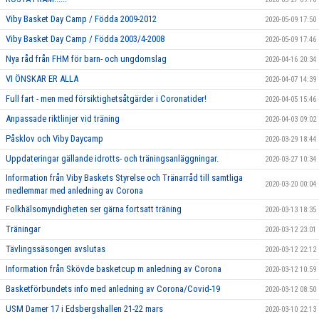
Viby Basket Day Camp / Födda 2009-2012
2020-05-09 17:50
Viby Basket Day Camp / Födda 2003/4-2008
2020-05-09 17:46
Nya råd från FHM för barn- och ungdomslag
2020-04-16 20:34
VI ÖNSKAR ER ALLA
2020-04-07 14:39
Full fart - men med försiktighetsåtgärder i Coronatider!
2020-04-05 15:46
Anpassade riktlinjer vid träning
2020-04-03 09:02
Påsklov och Viby Daycamp
2020-03-29 18:44
Uppdateringar gällande idrotts- och träningsanläggningar.
2020-03-27 10:34
Information från Viby Baskets Styrelse och Tränarråd till samtliga
2020-03-20 00:04
medlemmar med anledning av Corona
Folkhälsomyndigheten ser gärna fortsatt träning
2020-03-13 18:35
Träningar
2020-03-12 23:01
Tävlingssäsongen avslutas
2020-03-12 22:12
Information från Skövde basketcup m anledning av Corona
2020-03-12 10:59
Basketförbundets info med anledning av Corona/Covid-19
2020-03-12 08:50
USM Damer 17 i Edsbergshallen 21-22 mars
2020-03-10 22:13