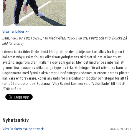
Visa fler bilder >>
Dam, F06, F07, F08, F09/10, F10 med tvålen, P03-5, P08 ute, P09*2 och P10! (Klicka på
bild för större)
I dessa trista tider är det ändå härligt att se den glädje och fart alla våra lag har i
hallarna! Viby Basket följer Folkhälsomyndighetens riktlinjer så det är handtvätt,
avstånd, inga föräldrar i hallarna osv som gäller. Men det hindrar oss inte från att
genomföra massor av olika roliga typer av teknikträningar för att stimulera barn- o
ungdomarna med fysiska aktiviteter! Uppfinningsrikedomen är enorm där tex plintar
kan vara en försvarare, koner används för slalombanor, bockar och stegar för att få
fart på fotarbetet osv. Spelarna i Viby Basket kommer vara "väldrillade" till i höst!
/Tränarrådet
Nyhetsarkiv
Viby Baskets nya sportchef!
2026-07-24 14:28