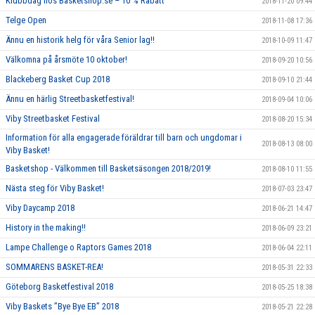
Klubbdag hos Basketshop.se – 10 % Rabatt
2018-11-20 09:44
Telge Open
2018-11-08 17:36
Ännu en historik helg för våra Senior lag!!
2018-10-09 11:47
Välkomna på årsmöte 10 oktober!
2018-09-20 10:56
Blackeberg Basket Cup 2018
2018-09-10 21:44
Ännu en härlig Streetbasketfestival!
2018-09-04 10:06
Viby Streetbasket Festival
2018-08-20 15:34
Information för alla engagerade föräldrar till barn och ungdomar i
2018-08-13 08:00
Viby Basket!
Basketshop - Välkommen till Basketsäsongen 2018/2019!
2018-08-10 11:55
Nästa steg för Viby Basket!
2018-07-03 23:47
Viby Daycamp 2018
2018-06-21 14:47
History in the making!!
2018-06-09 23:21
Lampe Challenge o Raptors Games 2018
2018-06-04 22:11
SOMMARENS BASKET-REA!
2018-05-31 22:33
Göteborg Basketfestival 2018
2018-05-25 18:38
Viby Baskets ”Bye Bye EB” 2018
2018-05-21 22:28