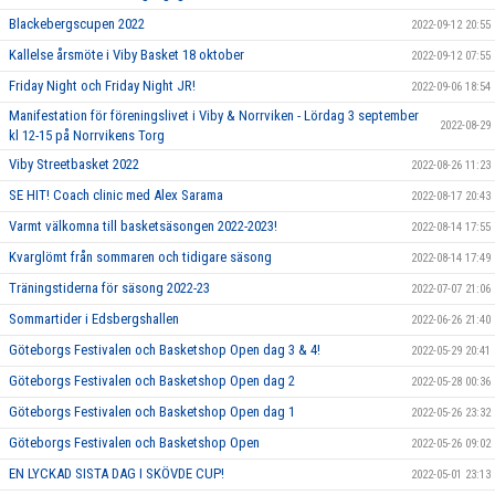
Blackebergscupen 2022
2022-09-12 20:55
Kallelse årsmöte i Viby Basket 18 oktober
2022-09-12 07:55
Friday Night och Friday Night JR!
2022-09-06 18:54
Manifestation för föreningslivet i Viby & Norrviken - Lördag 3 september
2022-08-29
kl 12-15 på Norrvikens Torg
Viby Streetbasket 2022
2022-08-26 11:23
SE HIT! Coach clinic med Alex Sarama
2022-08-17 20:43
Varmt välkomna till basketsäsongen 2022-2023!
2022-08-14 17:55
Kvarglömt från sommaren och tidigare säsong
2022-08-14 17:49
Träningstiderna för säsong 2022-23
2022-07-07 21:06
Sommartider i Edsbergshallen
2022-06-26 21:40
Göteborgs Festivalen och Basketshop Open dag 3 & 4!
2022-05-29 20:41
Göteborgs Festivalen och Basketshop Open dag 2
2022-05-28 00:36
Göteborgs Festivalen och Basketshop Open dag 1
2022-05-26 23:32
Göteborgs Festivalen och Basketshop Open
2022-05-26 09:02
EN LYCKAD SISTA DAG I SKÖVDE CUP!
2022-05-01 23:13