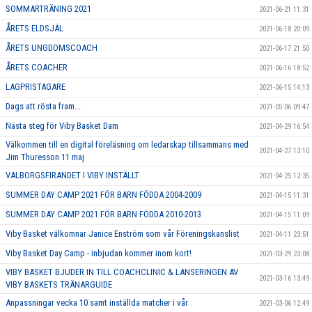
SOMMARTRÄNING 2021
2021-06-21 11:31
ÅRETS ELDSJÄL
2021-06-18 20:09
ÅRETS UNGDOMSCOACH
2021-06-17 21:50
ÅRETS COACHER
2021-06-16 18:52
LAGPRISTAGARE
2021-06-15 14:13
Dags att rösta fram...
2021-05-06 09:47
Nästa steg för Viby Basket Dam
2021-04-29 16:54
Välkommen till en digital föreläsning om ledarskap tillsammans med
2021-04-27 13:10
Jim Thuresson 11 maj
VALBORGSFIRANDET I VIBY INSTÄLLT
2021-04-25 12:35
SUMMER DAY CAMP 2021 FÖR BARN FÖDDA 2004-2009
2021-04-15 11:31
SUMMER DAY CAMP 2021 FÖR BARN FÖDDA 2010-2013
2021-04-15 11:09
Viby Basket välkomnar Janice Enström som vår Föreningskanslist
2021-04-11 23:51
Viby Basket Day Camp - inbjudan kommer inom kort!
2021-03-29 23:08
VIBY BASKET BJUDER IN TILL COACHCLINIC & LANSERINGEN AV
2021-03-16 13:49
VIBY BASKETS TRÄNARGUIDE
Anpassningar vecka 10 samt inställda matcher i vår
2021-03-06 12:49