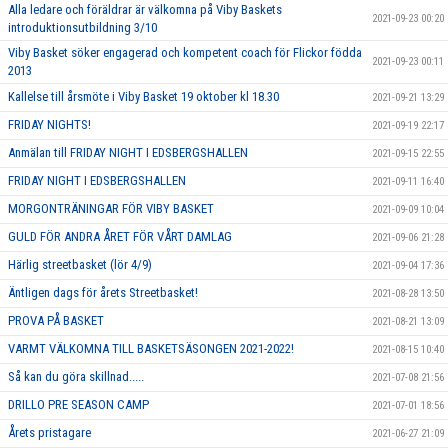
Alla ledare och föräldrar är välkomna på Viby Baskets
2021-09-23 00:20
introduktionsutbildning 3/10
Viby Basket söker engagerad och kompetent coach för Flickor födda
2021-09-23 00:11
2013
Kallelse till årsmöte i Viby Basket 19 oktober kl 18.30
2021-09-21 13:29
FRIDAY NIGHTS!
2021-09-19 22:17
Anmälan till FRIDAY NIGHT I EDSBERGSHALLEN
2021-09-15 22:55
FRIDAY NIGHT I EDSBERGSHALLEN
2021-09-11 16:40
MORGONTRÄNINGAR FÖR VIBY BASKET
2021-09-09 10:04
GULD FÖR ANDRA ÅRET FÖR VÅRT DAMLAG
2021-09-06 21:28
Härlig streetbasket (lör 4/9)
2021-09-04 17:36
Äntligen dags för årets Streetbasket!
2021-08-28 13:50
PROVA PÅ BASKET
2021-08-21 13:09
VARMT VÄLKOMNA TILL BASKETSÄSONGEN 2021-2022!
2021-08-15 10:40
Så kan du göra skillnad.....
2021-07-08 21:56
DRILLO PRE SEASON CAMP
2021-07-01 18:56
Årets pristagare
2021-06-27 21:09