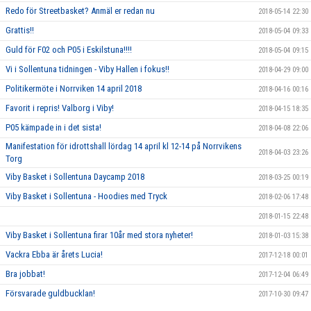
Redo för Streetbasket? Anmäl er redan nu
2018-05-14 22:30
Grattis!!
2018-05-04 09:33
Guld för F02 och P05 i Eskilstuna!!!!
2018-05-04 09:15
Vi i Sollentuna tidningen - Viby Hallen i fokus!!
2018-04-29 09:00
Politikermöte i Norrviken 14 april 2018
2018-04-16 00:16
Favorit i repris! Valborg i Viby!
2018-04-15 18:35
P05 kämpade in i det sista!
2018-04-08 22:06
Manifestation för idrottshall lördag 14 april kl 12-14 på Norrvikens
2018-04-03 23:26
Torg
Viby Basket i Sollentuna Daycamp 2018
2018-03-25 00:19
Viby Basket i Sollentuna - Hoodies med Tryck
2018-02-06 17:48
2018-01-15 22:48
Viby Basket i Sollentuna firar 10år med stora nyheter!
2018-01-03 15:38
Vackra Ebba är årets Lucia!
2017-12-18 00:01
Bra jobbat!
2017-12-04 06:49
Försvarade guldbucklan!
2017-10-30 09:47