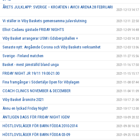
ÅRETS JULKLAPP: SVERIGE – KROATIEN i AVICII ARENA 28 FEBRUARI
2021-12-13 14:17
Vi ställer in Viby Baskets gemensamma julavslutning
2021-12-11 22:50
Elliot Cadaeu gästade FRIDAY NIGHTS
2021-12-09 14:48
Viby Basket arrangerar USM i Edsbergshallen +
2021-12-03 14:33
Senaste nytt: Angående Corona och Viby Baskets verksamhet
2021-12-03 13:06
Sverige - Finland matchen
2021-11-27 15:56
Basket - mest jämställd bland unga
2021-11-16 17:50
FRIDAY NIGHT JR 19/11 19.00-21.00
2021-11-15 15:17
Fina framgångar i Södertälje Open för Vibylagen
2021-11-08 07:44
COACH CLINICS NOVEMBER & DECEMBER
2021-11-04 11:09
Viby Basket årsmöte 2021
2021-10-17 21:04
Ännu en lyckad Friday Night!
2021-10-17 12:00
ÄNTLIGEN DAGS FÖR FRIDAY NIGHT IGEN!
2021-10-09 20:32
HÖSTLOVSLÄGER FÖR BARN FÖDDA 2010-2014
2021-09-30 16:32
HÖSTLOVSLÄGER FÖR BARN FÖDDA 03-09
2021-09-25 15:02