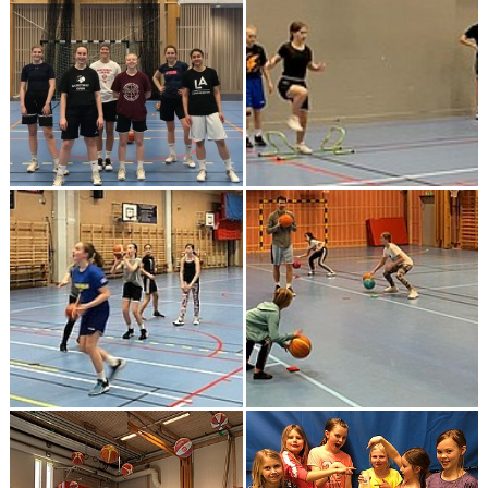
MATCH & RESULTAT
ARRANGEMANG
KLUBBSHOP
VÄRDEGRUND & UPPFÖRANDEKOD
STJÄRNSKOTT