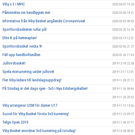
Viby x 3 i MHC
2020-03-07 14:20
Påminnelse om handhygien mm
2020-03-06 18:21
Information från Viby Basket angående Coronaviruset
2020-03-03 08:56
Sportlovsbasketen rullar på!
2020-02-25 16:35
Elite 8 -på hemmaplan!
2020-02-19 12:51
Sportlovsbasket vecka 9!
2020-02-06 21:27
Fäll upp handbollsmålen
2020-01-26 17:43
Jullovsbasket!
2019-12-18 22:58
Spela mixturnering under jullovet
2019-12-17 12:01
Fler Viby-ledare till landslagsuppdrag!
2019-11-28 21:11
På Söndag är det dags igen - 3x3 i Nya Edsbergshallen!
2019-11-26 08:46
2019-11-20 20:02
Viby arrangerar USM för damer U17
2019-11-15 19:56
Succé för Viby Basket första 3x3-turnering!
2019-11-10 09:27
Telge Open 2019
2019-11-04 07:11
Viby Basket anordnar 3x3-turnering på torsdag!
2019-10-28 08:51