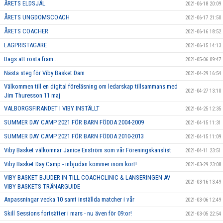
ÅRETS ELDSJÄL
2021-06-18 20:09
ÅRETS UNGDOMSCOACH
2021-06-17 21:50
ÅRETS COACHER
2021-06-16 18:52
LAGPRISTAGARE
2021-06-15 14:13
Dags att rösta fram...
2021-05-06 09:47
Nästa steg för Viby Basket Dam
2021-04-29 16:54
Välkommen till en digital föreläsning om ledarskap tillsammans med
2021-04-27 13:10
Jim Thuresson 11 maj
VALBORGSFIRANDET I VIBY INSTÄLLT
2021-04-25 12:35
SUMMER DAY CAMP 2021 FÖR BARN FÖDDA 2004-2009
2021-04-15 11:31
SUMMER DAY CAMP 2021 FÖR BARN FÖDDA 2010-2013
2021-04-15 11:09
Viby Basket välkomnar Janice Enström som vår Föreningskanslist
2021-04-11 23:51
Viby Basket Day Camp - inbjudan kommer inom kort!
2021-03-29 23:08
VIBY BASKET BJUDER IN TILL COACHCLINIC & LANSERINGEN AV
2021-03-16 13:49
VIBY BASKETS TRÄNARGUIDE
Anpassningar vecka 10 samt inställda matcher i vår
2021-03-06 12:49
Skill Sessions fortsätter i mars - nu även för 09:or!
2021-03-05 22:54