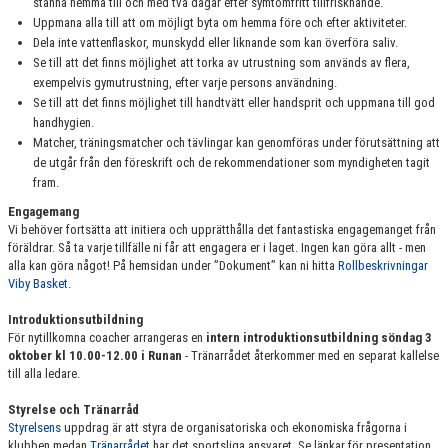
stanna hemma till och med två dagar efter symtomfritt tillfrisknande.
Uppmana alla till att om möjligt byta om hemma före och efter aktiviteter.
Dela inte vattenflaskor, munskydd eller liknande som kan överföra saliv.
Se till att det finns möjlighet att torka av utrustning som används av flera,
exempelvis gymutrustning, efter varje persons användning.
Se till att det finns möjlighet till handtvätt eller handsprit och uppmana till god
handhygien.
Matcher, träningsmatcher och tävlingar kan genomföras under förutsättning att
de utgår från den föreskrift och de rekommendationer som myndigheten tagit
fram.
Engagemang
Vi behöver fortsätta att initiera och upprätthålla det fantastiska engagemanget från
föräldrar. Så ta varje tillfälle ni får att engagera er i laget. Ingen kan göra allt - men
alla kan göra något! På hemsidan under ”Dokument” kan ni hitta
Rollbeskrivningar
Viby Basket
.
Introduktionsutbildning
För nytillkomna coacher arrangeras en
intern introduktionsutbildning söndag 3
oktober kl 10.00-12.00 i Runan
- Tränarrådet återkommer med en separat kallelse
till alla ledare.
Styrelse och Tränarråd
Styrelsens
uppdrag är att styra de organisatoriska och ekonomiska frågorna i
klubben medan
Tränarrådet
har det sportsliga ansvaret. Se länkar för presentation