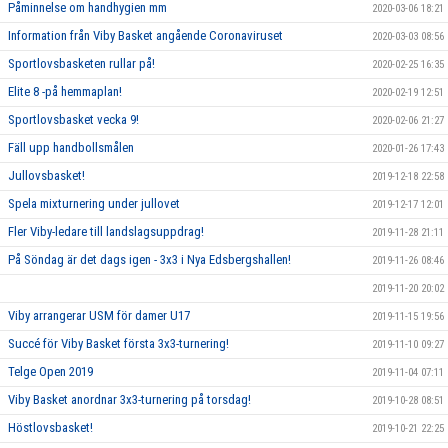
Påminnelse om handhygien mm
2020-03-06 18:21
Information från Viby Basket angående Coronaviruset
2020-03-03 08:56
Sportlovsbasketen rullar på!
2020-02-25 16:35
Elite 8 -på hemmaplan!
2020-02-19 12:51
Sportlovsbasket vecka 9!
2020-02-06 21:27
Fäll upp handbollsmålen
2020-01-26 17:43
Jullovsbasket!
2019-12-18 22:58
Spela mixturnering under jullovet
2019-12-17 12:01
Fler Viby-ledare till landslagsuppdrag!
2019-11-28 21:11
På Söndag är det dags igen - 3x3 i Nya Edsbergshallen!
2019-11-26 08:46
2019-11-20 20:02
Viby arrangerar USM för damer U17
2019-11-15 19:56
Succé för Viby Basket första 3x3-turnering!
2019-11-10 09:27
Telge Open 2019
2019-11-04 07:11
Viby Basket anordnar 3x3-turnering på torsdag!
2019-10-28 08:51
Höstlovsbasket!
2019-10-21 22:25