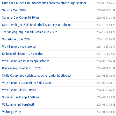
Guld för F12 och F10 i Stockholms finalerna efter bragdinsatser
2025-05-06 16:58
Skövde Cup 2025
2025-05-06 11:57
Summer Day Camp 16-19 juni
2025-02-24 23:35
Sportlovsläger: ASG Basketball Academy är tillbaka!
2024-12-30 20:23
Tre Vibylag inbjudna till Scania cup 2025!
2024-12-04 10:27
Södertälje Open 2024
2024-11-04 16:53
Viby Baskets nya styrelse!
2024-10-23 12:31
Kallelse till årsmöte 22 oktober
2024-10-01 22:03
Viby Basket lanserar en spelarfond!
2024-09-13 14:54
Blackebergs Basket cup 2024
2024-09-09 11:04
Skills Camp med serbiska coacher under höstlovet!
2024-08-23 12:00
Viby Basket x Chris Miller Skills Camp
2024-08-12 20:45
Viby Basket Skills Camps
2024-06-23 14:00
Summer Day Camp 17-20 juni
2024-05-17 13:53
Välkommen på torgfest!
2024-05-17 12:38
Valborg i Viby!
2024-04-30 10:31