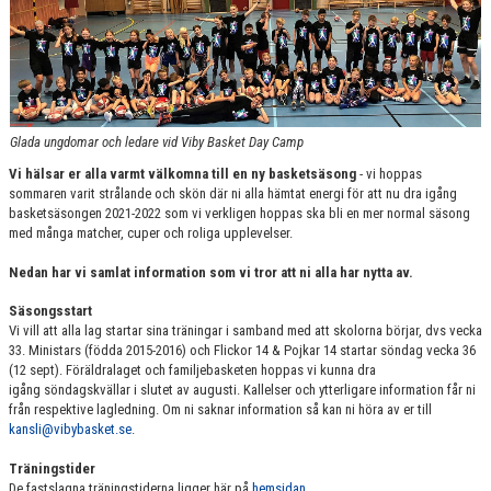
MATCH & RESULTAT
ARRANGEMANG
KLUBBSHOP
Glada ungdomar och ledare vid Viby Basket Day Camp
VÄRDEGRUND & UPPFÖRANDEKOD
Vi hälsar er alla varmt välkomna till en ny basketsäsong
- vi hoppas
sommaren varit strålande och skön där ni alla hämtat energi för att nu dra igång
STJÄRNSKOTT
basketsäsongen 2021-2022 som vi verkligen hoppas ska bli en mer normal säsong
med många matcher, cuper och roliga upplevelser.
Nedan har vi samlat information som vi tror att ni alla har nytta av.
Säsongsstart
Vi vill att alla lag startar sina träningar i samband med att skolorna börjar, dvs vecka
33. Ministars (födda 2015-2016) och Flickor 14 & Pojkar 14 startar söndag vecka 36
(12 sept). Föräldralaget och familjebasketen hoppas vi kunna dra
igång söndagskvällar i slutet av augusti. Kallelser och ytterligare information får ni
från respektive lagledning. Om ni saknar information så kan ni höra av er till
kansli@vibybasket.se
.
Träningstider
De fastslagna träningstiderna ligger här på
hemsidan
.