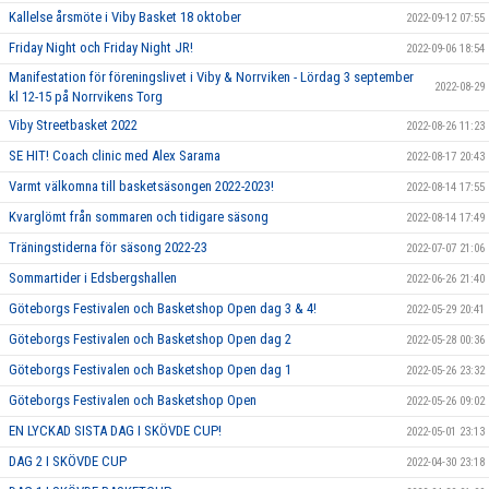
Kallelse årsmöte i Viby Basket 18 oktober
2022-09-12 07:55
Friday Night och Friday Night JR!
2022-09-06 18:54
Manifestation för föreningslivet i Viby & Norrviken - Lördag 3 september
2022-08-29
kl 12-15 på Norrvikens Torg
Viby Streetbasket 2022
2022-08-26 11:23
SE HIT! Coach clinic med Alex Sarama
2022-08-17 20:43
Varmt välkomna till basketsäsongen 2022-2023!
2022-08-14 17:55
Kvarglömt från sommaren och tidigare säsong
2022-08-14 17:49
Träningstiderna för säsong 2022-23
2022-07-07 21:06
Sommartider i Edsbergshallen
2022-06-26 21:40
Göteborgs Festivalen och Basketshop Open dag 3 & 4!
2022-05-29 20:41
Göteborgs Festivalen och Basketshop Open dag 2
2022-05-28 00:36
Göteborgs Festivalen och Basketshop Open dag 1
2022-05-26 23:32
Göteborgs Festivalen och Basketshop Open
2022-05-26 09:02
EN LYCKAD SISTA DAG I SKÖVDE CUP!
2022-05-01 23:13
DAG 2 I SKÖVDE CUP
2022-04-30 23:18