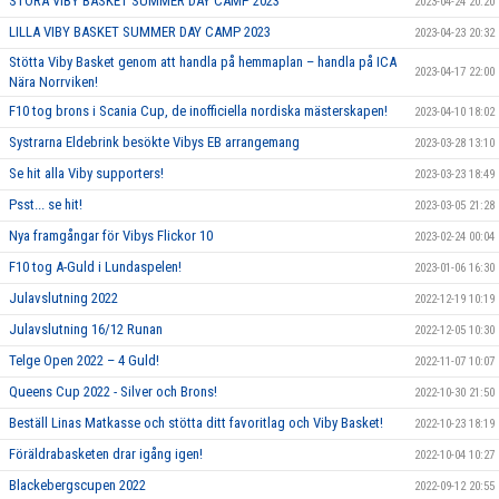
STORA VIBY BASKET SUMMER DAY CAMP 2023
2023-04-24 20:20
LILLA VIBY BASKET SUMMER DAY CAMP 2023
2023-04-23 20:32
Stötta Viby Basket genom att handla på hemmaplan – handla på ICA
2023-04-17 22:00
Nära Norrviken!
F10 tog brons i Scania Cup, de inofficiella nordiska mästerskapen!
2023-04-10 18:02
Systrarna Eldebrink besökte Vibys EB arrangemang
2023-03-28 13:10
Se hit alla Viby supporters!
2023-03-23 18:49
Psst... se hit!
2023-03-05 21:28
Nya framgångar för Vibys Flickor 10
2023-02-24 00:04
F10 tog A-Guld i Lundaspelen!
2023-01-06 16:30
Julavslutning 2022
2022-12-19 10:19
Julavslutning 16/12 Runan
2022-12-05 10:30
Telge Open 2022 – 4 Guld!
2022-11-07 10:07
Queens Cup 2022 - Silver och Brons!
2022-10-30 21:50
Beställ Linas Matkasse och stötta ditt favoritlag och Viby Basket!
2022-10-23 18:19
Föräldrabasketen drar igång igen!
2022-10-04 10:27
Blackebergscupen 2022
2022-09-12 20:55