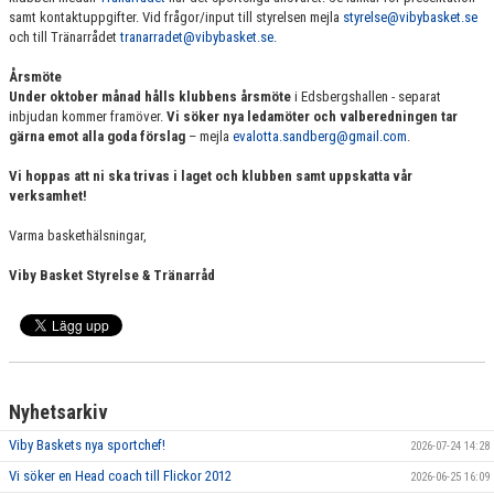
samt kontaktuppgifter. Vid frågor/input till styrelsen mejla
styrelse@vibybasket.se
och till Tränarrådet
tranarradet@vibybasket.se
.
Årsmöte
Under oktober månad hålls klubbens årsmöte
i Edsbergshallen - separat
inbjudan kommer framöver.
Vi söker nya ledamöter och valberedningen tar
gärna emot alla goda förslag
– mejla
evalotta.sandberg@gmail.com
.
Vi hoppas att ni ska trivas i laget och klubben samt uppskatta vår
verksamhet!
Varma baskethälsningar,
Viby Basket Styrelse & Tränarråd
Nyhetsarkiv
Viby Baskets nya sportchef!
2026-07-24 14:28
Vi söker en Head coach till Flickor 2012
2026-06-25 16:09