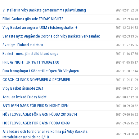
Vi ställer in Viby Baskets gemensamma julavslutning
2021-12-11 22:50
Elliot Cadaeu gästade FRIDAY NIGHTS
2021-12-09 14:48
Viby Basket arrangerar USM i Edsbergshallen +
2021-12-03 14:33
Senaste nytt: Angående Corona och Viby Baskets verksamhet
2021-12-03 13:06
Sverige - Finland matchen
2021-11-27 15:56
Basket - mest jämställd bland unga
2021-11-16 17:50
FRIDAY NIGHT JR 19/11 19.00-21.00
2021-11-15 15:17
Fina framgångar i Södertälje Open för Vibylagen
2021-11-08 07:44
COACH CLINICS NOVEMBER & DECEMBER
2021-11-04 11:09
Viby Basket årsmöte 2021
2021-10-17 21:04
Ännu en lyckad Friday Night!
2021-10-17 12:00
ÄNTLIGEN DAGS FÖR FRIDAY NIGHT IGEN!
2021-10-09 20:32
HÖSTLOVSLÄGER FÖR BARN FÖDDA 2010-2014
2021-09-30 16:32
HÖSTLOVSLÄGER FÖR BARN FÖDDA 03-09
2021-09-25 15:02
Alla ledare och föräldrar är välkomna på Viby Baskets
2021-09-23 00:20
introduktionsutbildning 3/10