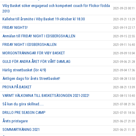
Viby Basket söker engagerad och kompetent coach för Flickor födda
2021-09-23 00:11
2013
Kallelse till årsmöte i Viby Basket 19 oktober kl 18.30
2021-09-21 13:29
FRIDAY NIGHTS!
2021-09-19 22:17
Anmälan till FRIDAY NIGHT I EDSBERGSHALLEN
2021-09-15 22:55
FRIDAY NIGHT I EDSBERGSHALLEN
2021-09-11 16:40
MORGONTRÄNINGAR FÖR VIBY BASKET
2021-09-09 10:04
GULD FÖR ANDRA ÅRET FÖR VÅRT DAMLAG
2021-09-06 21:28
Härlig streetbasket (lör 4/9)
2021-09-04 17:36
Äntligen dags för årets Streetbasket!
2021-08-28 13:50
PROVA PÅ BASKET
2021-08-21 13:09
VARMT VÄLKOMNA TILL BASKETSÄSONGEN 2021-2022!
2021-08-15 10:40
Så kan du göra skillnad.....
2021-07-08 21:56
DRILLO PRE SEASON CAMP
2021-07-01 18:56
Årets pristagare
2021-06-27 21:09
SOMMARTRÄNING 2021
2021-06-21 11:31