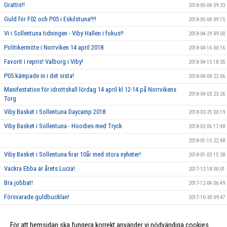
Grattis!!
2018-05-04 09:33
Guld för F02 och P05 i Eskilstuna!!!!
2018-05-04 09:15
Vi i Sollentuna tidningen - Viby Hallen i fokus!!
2018-04-29 09:00
Politikermöte i Norrviken 14 april 2018
2018-04-16 00:16
Favorit i repris! Valborg i Viby!
2018-04-15 18:35
P05 kämpade in i det sista!
2018-04-08 22:06
Manifestation för idrottshall lördag 14 april kl 12-14 på Norrvikens
2018-04-03 23:26
Torg
Viby Basket i Sollentuna Daycamp 2018
2018-03-25 00:19
Viby Basket i Sollentuna - Hoodies med Tryck
2018-02-06 17:48
2018-01-15 22:48
Viby Basket i Sollentuna firar 10år med stora nyheter!
2018-01-03 15:38
Vackra Ebba är årets Lucia!
2017-12-18 00:01
Bra jobbat!
2017-12-04 06:49
Försvarade guldbucklan!
2017-10-30 09:47
Viby Streetbasket Festival is back!
2017-08-21 22:44
För att hemsidan ska fungera korrekt använder vi nödvändiga cookies
Handla hos ICA Nära Norrviken!
2015-12-07 18:33