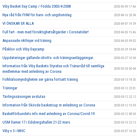
Viby Basket Day Camp / Födda 2003/4-2008
2020-05-09 17:46
Nya råd från FHM för barn- och ungdomslag
2020-04-16 20:34
VI ÖNSKAR ER ALLA
2020-04-07 14:39
Full fart - men med försiktighetsåtgärder i Coronatider!
2020-04-05 15:46
Anpassade riktlinjer vid träning
2020-04-03 09:02
Påsklov och Viby Daycamp
2020-03-29 18:44
Uppdateringar gällande idrotts- och träningsanläggningar.
2020-03-27 10:34
Information från Viby Baskets Styrelse och Tränarråd till samtliga
2020-03-20 00:04
medlemmar med anledning av Corona
Folkhälsomyndigheten ser gärna fortsatt träning
2020-03-13 18:35
Träningar
2020-03-12 23:01
Tävlingssäsongen avslutas
2020-03-12 22:12
Information från Skövde basketcup m anledning av Corona
2020-03-12 10:59
Basketförbundets info med anledning av Corona/Covid-19
2020-03-12 08:50
USM Damer 17 i Edsbergshallen 21-22 mars
2020-03-10 22:13
Viby x 3 i MHC
2020-03-07 14:20