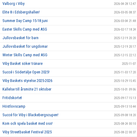
Valborg i Viby
2026-04-28 12:47
Elite 8 i Edsbergshallen!
2026-03-05 08:37
Summer Day Camp 15-18 juni
2026-03-04 21:48
Easter Skills Camp med ASG
2026-02-17 18:24
Jullovsbasket för barn
2025-12-19 20:20
Jullovsbasket för ungdomar
2025-12-19 20:17
Winter Skills Camp med ASG
2025-12-15 22:12
Viby Basket söker tränare
2025-11-07
Succé i Södertälje Open 2025!
2025-11-03 17:20
Viby Baskets styrelse 2025-2026
2025-10-29 15:45
Kallelse till årsmöte 21 oktober
2025-10-01 09:06
Fritidskortet
2025-09-17 15:13
Höstlovscamp
2025-09-13 10:44
Succé för Viby i Blackebergscupen!
2025-09-08 18:20
Kom och spela basket med oss!
2025-08-24 00:10
Viby Streetbasket Festival 2025
2025-08-22 00:37