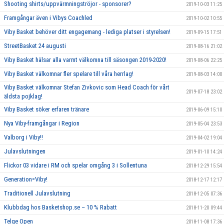
Shooting shirts/uppvärmningströjor - sponsorer?
2019-10-03 11:25
Framgångar även i Vibys Coachled
2019-10-02 10:55
Viby Basket behöver ditt engagemang - lediga platser i styrelsen!
2019-09-15 17:51
StreetBasket 24 augusti
2019-08-16 21:02
Viby Basket hälsar alla varmt välkomna till säsongen 2019-2020!
2019-08-06 22:25
Viby Basket välkomnar fler spelare till våra herrlag!
2019-08-03 14:00
Viby Basket välkomnar Stefan Zivkovic som Head Coach för vårt
2019-07-18 23:02
äldsta pojklag!
Viby Basket söker erfaren tränare
2019-06-09 15:10
Nya Viby-framgångar i Region
2019-05-04 23:53
Valborg i Viby!!
2019-04-02 19:04
Julavslutningen
2019-01-10 14:24
Flickor 03 vidare i RM och spelar omgång 3 i Sollentuna
2018-12-29 15:54
Generation=Viby!
2018-12-17 12:17
Traditionell Julavslutning
2018-12-05 07:36
Klubbdag hos Basketshop.se – 10 % Rabatt
2018-11-20 09:44
Telge Open
2018-11-08 17:36