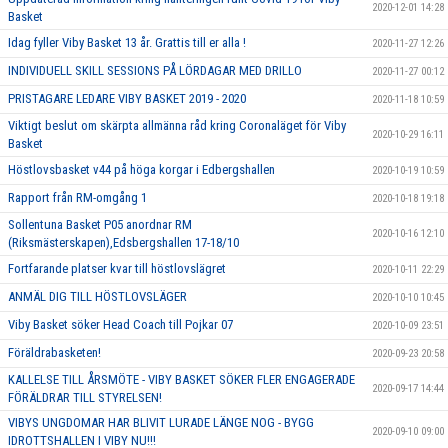
2020-12-01 14:28
Basket
Idag fyller Viby Basket 13 år. Grattis till er alla !
2020-11-27 12:26
INDIVIDUELL SKILL SESSIONS PÅ LÖRDAGAR MED DRILLO
2020-11-27 00:12
PRISTAGARE LEDARE VIBY BASKET 2019 - 2020
2020-11-18 10:59
Viktigt beslut om skärpta allmänna råd kring Coronaläget för Viby
2020-10-29 16:11
Basket
Höstlovsbasket v44 på höga korgar i Edbergshallen
2020-10-19 10:59
Rapport från RM-omgång 1
2020-10-18 19:18
Sollentuna Basket P05 anordnar RM
2020-10-16 12:10
(Riksmästerskapen),Edsbergshallen 17-18/10
Fortfarande platser kvar till höstlovslägret
2020-10-11 22:29
ANMÄL DIG TILL HÖSTLOVSLÄGER
2020-10-10 10:45
Viby Basket söker Head Coach till Pojkar 07
2020-10-09 23:51
Föräldrabasketen!
2020-09-23 20:58
KALLELSE TILL ÅRSMÖTE - VIBY BASKET SÖKER FLER ENGAGERADE
2020-09-17 14:44
FÖRÄLDRAR TILL STYRELSEN!
VIBYS UNGDOMAR HAR BLIVIT LURADE LÄNGE NOG - BYGG
2020-09-10 09:00
IDROTTSHALLEN I VIBY NU!!!