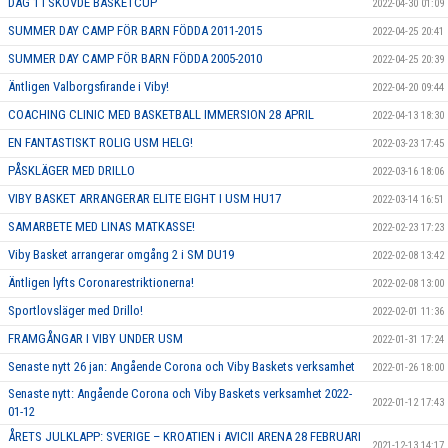
DAG 1 I SKÖVDE BASKETCUP
2022-04-30 01:09
SUMMER DAY CAMP FÖR BARN FÖDDA 2011-2015
2022-04-25 20:41
SUMMER DAY CAMP FÖR BARN FÖDDA 2005-2010
2022-04-25 20:39
Äntligen Valborgsfirande i Viby!
2022-04-20 09:44
COACHING CLINIC MED BASKETBALL IMMERSION 28 APRIL
2022-04-13 18:30
EN FANTASTISKT ROLIG USM HELG!
2022-03-23 17:45
PÅSKLÄGER MED DRILLO
2022-03-16 18:06
VIBY BASKET ARRANGERAR ELITE EIGHT I USM HU17
2022-03-14 16:51
SAMARBETE MED LINAS MATKASSE!
2022-02-23 17:23
Viby Basket arrangerar omgång 2 i SM DU19
2022-02-08 13:42
Äntligen lyfts Coronarestriktionerna!
2022-02-08 13:00
Sportlovsläger med Drillo!
2022-02-01 11:36
FRAMGÅNGAR I VIBY UNDER USM
2022-01-31 17:24
Senaste nytt 26 jan: Angående Corona och Viby Baskets verksamhet
2022-01-26 18:00
Senaste nytt: Angående Corona och Viby Baskets verksamhet 2022-
2022-01-12 17:43
01-12
ÅRETS JULKLAPP: SVERIGE – KROATIEN i AVICII ARENA 28 FEBRUARI
2021-12-13 14:17