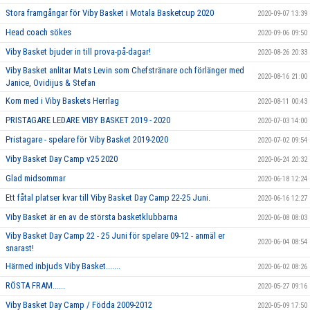
Stora framgångar för Viby Basket i Motala Basketcup 2020
2020-09-07 13:39
Head coach sökes
2020-09-06 09:50
Viby Basket bjuder in till prova-på-dagar!
2020-08-26 20:33
Viby Basket anlitar Mats Levin som Chefstränare och förlänger med
2020-08-16 21:00
Janice, Ovidijus & Stefan
Kom med i Viby Baskets Herrlag
2020-08-11 00:43
PRISTAGARE LEDARE VIBY BASKET 2019 - 2020
2020-07-03 14:00
Pristagare - spelare för Viby Basket 2019-2020
2020-07-02 09:54
Viby Basket Day Camp v25 2020
2020-06-24 20:32
Glad midsommar
2020-06-18 12:24
Ett fåtal platser kvar till Viby Basket Day Camp 22-25 Juni.
2020-06-16 12:27
Viby Basket är en av de största basketklubbarna
2020-06-08 08:03
Viby Basket Day Camp 22 - 25 Juni för spelare 09-12 - anmäl er
2020-06-04 08:54
snarast!
Härmed inbjuds Viby Basket.......
2020-06-02 08:26
RÖSTA FRAM......
2020-05-27 09:16
Viby Basket Day Camp / Födda 2009-2012
2020-05-09 17:50