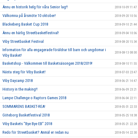
Ännu en historik helg för våra Senior lag!!
2018-10-09 11:47
Välkomna på årsmöte 10 oktober!
2018-09-20 10:56
Blackeberg Basket Cup 2018
2018-09-10 21:44
Ännu en härlig Streetbasketfestival!
2018-09-04 10:06
Viby Streetbasket Festival
2018-08-20 15:34
Information för alla engagerade föräldrar till barn och ungdomar i
2018-08-13 08:00
Viby Basket!
Basketshop - Välkommen till Basketsäsongen 2018/2019!
2018-08-10 11:55
Nästa steg för Viby Basket!
2018-07-03 23:47
Viby Daycamp 2018
2018-06-21 14:47
History in the making!!
2018-06-09 23:21
Lampe Challenge o Raptors Games 2018
2018-06-04 22:11
SOMMARENS BASKET-REA!
2018-05-31 22:33
Göteborg Basketfestival 2018
2018-05-25 18:38
Viby Baskets ”Bye Bye EB” 2018
2018-05-21 22:28
Redo för Streetbasket? Anmäl er redan nu
2018-05-14 22:30