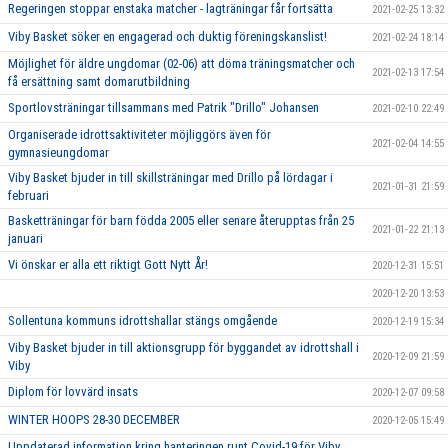
Regeringen stoppar enstaka matcher - lagträningar får fortsätta
2021-02-25 13:32
Viby Basket söker en engagerad och duktig föreningskanslist!
2021-02-24 18:14
Möjlighet för äldre ungdomar (02-06) att döma träningsmatcher och
2021-02-13 17:54
få ersättning samt domarutbildning
Sportlovsträningar tillsammans med Patrik "Drillo" Johansen
2021-02-10 22:49
Organiserade idrottsaktiviteter möjliggörs även för
2021-02-04 14:55
gymnasieungdomar
Viby Basket bjuder in till skillsträningar med Drillo på lördagar i
2021-01-31 21:59
februari
Basketträningar för barn födda 2005 eller senare återupptas från 25
2021-01-22 21:13
januari
Vi önskar er alla ett riktigt Gott Nytt År!
2020-12-31 15:51
2020-12-20 13:53
Sollentuna kommuns idrottshallar stängs omgående
2020-12-19 15:34
Viby Basket bjuder in till aktionsgrupp för byggandet av idrottshall i
2020-12-09 21:59
Viby
Diplom för lovvärd insats
2020-12-07 09:58
WINTER HOOPS 28-30 DECEMBER
2020-12-05 15:49
Uppdaterad information kring hanteringen runt Covid-19 för Viby