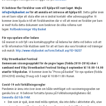
Vi behöver fler föräldrar som vill hjälpa till runt laget. Mejla
info@vibybasket.se
för att anmäla ert intresse att hjälpa till.
Detta gäller även
om ert barn väljer att sluta eller om ni ändrat kontakt- eller adressuppgifter. Vi
kommer även bjuda in till ett föräldramöten där vi vill att minst en förälder per barn
är med! Kolla detta dokument som beskriver de olika rollerna runt
lagen:
Rollbeskrivningar Viby Basket
För nya spelare eller ledare
Gå snarast in och fyll i era kontaktuppgifter så ledarna har detta vid behov och att
ni får information från klubben samt för att ert barn ska vara försäkrat vid träningar
och match:
http://www.vibybasket.se/form/Default.asp?ID=56207
Viby Streetbasket Festival
Gemensam säsongsupptakt för de yngre lagen (födda 2010-2016) sker i
samband med Viby Streetbasket Festival lördag 4 september kl 10.00-14.00
utanför Vibyskolan.
Vi kommer även ha ”Prova på-basket” för nya spelare (födda
2014-2010) söndag 29 aug och 5 sept kl 10.00-11.00 i Runan.
Covid-19 och förhållningsregler
Pandemin är ännu inte över även om både smittläget och vaccineringsgraden ser
ganska bra ut. Vi behöver fortsätta lyssna på Folkhälsomyndighetens råd.
Generella råd från FHM:
Den som är sjuk, även med milda symtom, ska inte delta i aktiviteter alls, utan