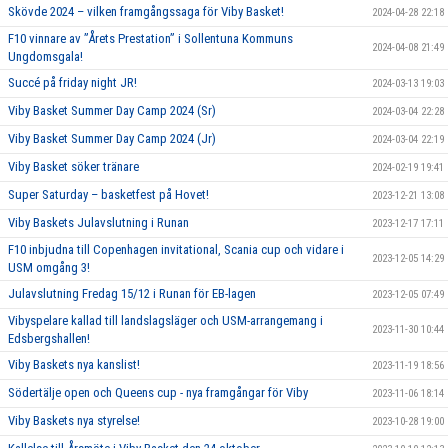
Skövde 2024 – vilken framgångssaga för Viby Basket!
2024-04-28 22:18
F10 vinnare av ”Årets Prestation” i Sollentuna Kommuns
2024-04-08 21:49
Ungdomsgala!
Succé på friday night JR!
2024-03-13 19:03
Viby Basket Summer Day Camp 2024 (Sr)
2024-03-04 22:28
Viby Basket Summer Day Camp 2024 (Jr)
2024-03-04 22:19
Viby Basket söker tränare
2024-02-19 19:41
Super Saturday – basketfest på Hovet!
2023-12-21 13:08
Viby Baskets Julavslutning i Runan
2023-12-17 17:11
F10 inbjudna till Copenhagen invitational, Scania cup och vidare i
2023-12-05 14:29
USM omgång 3!
Julavslutning Fredag 15/12 i Runan för EB-lagen
2023-12-05 07:49
Vibyspelare kallad till landslagsläger och USM-arrangemang i
2023-11-30 10:44
Edsbergshallen!
Viby Baskets nya kanslist!
2023-11-19 18:56
Södertälje open och Queens cup - nya framgångar för Viby
2023-11-06 18:14
Viby Baskets nya styrelse!
2023-10-28 19:00