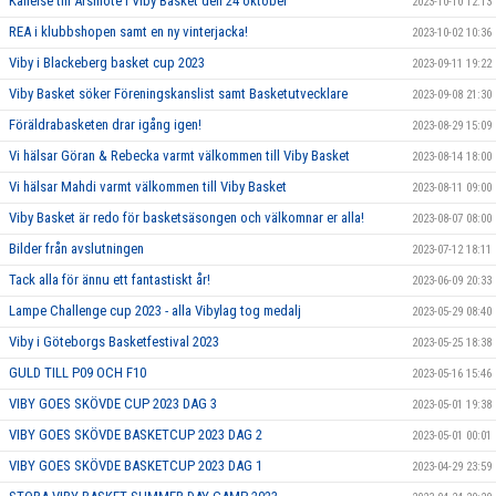
Kallelse till Årsmöte i Viby Basket den 24 oktober
2023-10-10 12:13
REA i klubbshopen samt en ny vinterjacka!
2023-10-02 10:36
Viby i Blackeberg basket cup 2023
2023-09-11 19:22
Viby Basket söker Föreningskanslist samt Basketutvecklare
2023-09-08 21:30
Föräldrabasketen drar igång igen!
2023-08-29 15:09
Vi hälsar Göran & Rebecka varmt välkommen till Viby Basket
2023-08-14 18:00
Vi hälsar Mahdi varmt välkommen till Viby Basket
2023-08-11 09:00
Viby Basket är redo för basketsäsongen och välkomnar er alla!
2023-08-07 08:00
Bilder från avslutningen
2023-07-12 18:11
Tack alla för ännu ett fantastiskt år!
2023-06-09 20:33
Lampe Challenge cup 2023 - alla Vibylag tog medalj
2023-05-29 08:40
Viby i Göteborgs Basketfestival 2023
2023-05-25 18:38
GULD TILL P09 OCH F10
2023-05-16 15:46
VIBY GOES SKÖVDE CUP 2023 DAG 3
2023-05-01 19:38
VIBY GOES SKÖVDE BASKETCUP 2023 DAG 2
2023-05-01 00:01
VIBY GOES SKÖVDE BASKETCUP 2023 DAG 1
2023-04-29 23:59