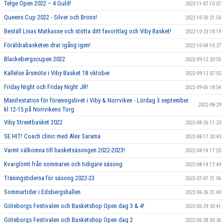
Telge Open 2022 – 4 Guld!
2022-11-07 10:07
Queens Cup 2022 - Silver och Brons!
2022-10-30 21:50
Beställ Linas Matkasse och stötta ditt favoritlag och Viby Basket!
2022-10-23 18:19
Föräldrabasketen drar igång igen!
2022-10-04 10:27
Blackebergscupen 2022
2022-09-12 20:55
Kallelse årsmöte i Viby Basket 18 oktober
2022-09-12 07:55
Friday Night och Friday Night JR!
2022-09-06 18:54
Manifestation för föreningslivet i Viby & Norrviken - Lördag 3 september
2022-08-29
kl 12-15 på Norrvikens Torg
Viby Streetbasket 2022
2022-08-26 11:23
SE HIT! Coach clinic med Alex Sarama
2022-08-17 20:43
Varmt välkomna till basketsäsongen 2022-2023!
2022-08-14 17:55
Kvarglömt från sommaren och tidigare säsong
2022-08-14 17:49
Träningstiderna för säsong 2022-23
2022-07-07 21:06
Sommartider i Edsbergshallen
2022-06-26 21:40
Göteborgs Festivalen och Basketshop Open dag 3 & 4!
2022-05-29 20:41
Göteborgs Festivalen och Basketshop Open dag 2
2022-05-28 00:36