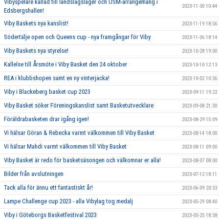
Vibyspelare kallad till landslagsläger och USM-arrangemang i
2023-11-30 10:44
Edsbergshallen!
Viby Baskets nya kanslist!
2023-11-19 18:56
Södertälje open och Queens cup - nya framgångar för Viby
2023-11-06 18:14
Viby Baskets nya styrelse!
2023-10-28 19:00
Kallelse till Årsmöte i Viby Basket den 24 oktober
2023-10-10 12:13
REA i klubbshopen samt en ny vinterjacka!
2023-10-02 10:36
Viby i Blackeberg basket cup 2023
2023-09-11 19:22
Viby Basket söker Föreningskanslist samt Basketutvecklare
2023-09-08 21:30
Föräldrabasketen drar igång igen!
2023-08-29 15:09
Vi hälsar Göran & Rebecka varmt välkommen till Viby Basket
2023-08-14 18:00
Vi hälsar Mahdi varmt välkommen till Viby Basket
2023-08-11 09:00
Viby Basket är redo för basketsäsongen och välkomnar er alla!
2023-08-07 08:00
Bilder från avslutningen
2023-07-12 18:11
Tack alla för ännu ett fantastiskt år!
2023-06-09 20:33
Lampe Challenge cup 2023 - alla Vibylag tog medalj
2023-05-29 08:40
Viby i Göteborgs Basketfestival 2023
2023-05-25 18:38