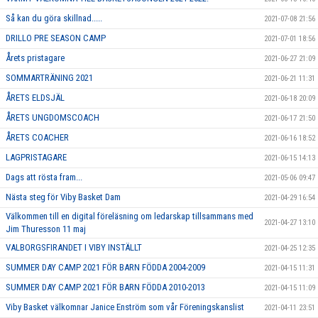
Så kan du göra skillnad.....
2021-07-08 21:56
DRILLO PRE SEASON CAMP
2021-07-01 18:56
Årets pristagare
2021-06-27 21:09
SOMMARTRÄNING 2021
2021-06-21 11:31
ÅRETS ELDSJÄL
2021-06-18 20:09
ÅRETS UNGDOMSCOACH
2021-06-17 21:50
ÅRETS COACHER
2021-06-16 18:52
LAGPRISTAGARE
2021-06-15 14:13
Dags att rösta fram...
2021-05-06 09:47
Nästa steg för Viby Basket Dam
2021-04-29 16:54
Välkommen till en digital föreläsning om ledarskap tillsammans med
2021-04-27 13:10
Jim Thuresson 11 maj
VALBORGSFIRANDET I VIBY INSTÄLLT
2021-04-25 12:35
SUMMER DAY CAMP 2021 FÖR BARN FÖDDA 2004-2009
2021-04-15 11:31
SUMMER DAY CAMP 2021 FÖR BARN FÖDDA 2010-2013
2021-04-15 11:09
Viby Basket välkomnar Janice Enström som vår Föreningskanslist
2021-04-11 23:51