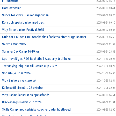
Fritidskortet
2025-09-17 15:13
Höstlovscamp
2025-09-13 10:44
Succé för Viby i Blackebergscupen!
2025-09-08 18:20
Kom och spela basket med oss!
2025-08-24 00:10
Viby Streetbasket Festival 2025
2025-08-22 00:37
Guld för F12 och F10 i Stockholms finalerna efter bragdinsatser
2025-05-06 16:58
Skövde Cup 2025
2025-05-06 11:57
Summer Day Camp 16-19 juni
2025-02-24 23:35
Sportlovsläger: ASG Basketball Academy är tillbaka!
2024-12-30 20:23
Tre Vibylag inbjudna till Scania cup 2025!
2024-12-04 10:27
Södertälje Open 2024
2024-11-04 16:53
Viby Baskets nya styrelse!
2024-10-23 12:31
Kallelse till årsmöte 22 oktober
2024-10-01 22:03
Viby Basket lanserar en spelarfond!
2024-09-13 14:54
Blackebergs Basket cup 2024
2024-09-09 11:04
Skills Camp med serbiska coacher under höstlovet!
2024-08-23 12:00