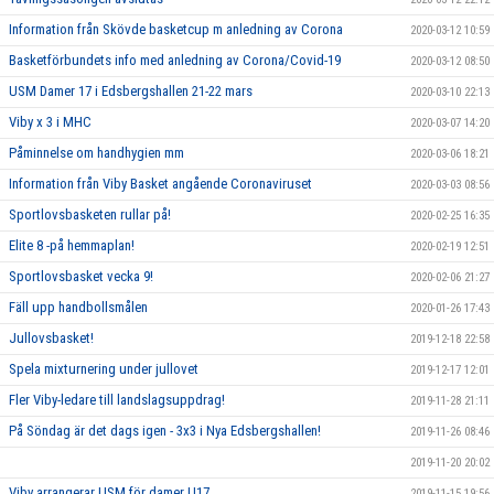
Information från Skövde basketcup m anledning av Corona
2020-03-12 10:59
Basketförbundets info med anledning av Corona/Covid-19
2020-03-12 08:50
USM Damer 17 i Edsbergshallen 21-22 mars
2020-03-10 22:13
Viby x 3 i MHC
2020-03-07 14:20
Påminnelse om handhygien mm
2020-03-06 18:21
Information från Viby Basket angående Coronaviruset
2020-03-03 08:56
Sportlovsbasketen rullar på!
2020-02-25 16:35
Elite 8 -på hemmaplan!
2020-02-19 12:51
Sportlovsbasket vecka 9!
2020-02-06 21:27
Fäll upp handbollsmålen
2020-01-26 17:43
Jullovsbasket!
2019-12-18 22:58
Spela mixturnering under jullovet
2019-12-17 12:01
Fler Viby-ledare till landslagsuppdrag!
2019-11-28 21:11
På Söndag är det dags igen - 3x3 i Nya Edsbergshallen!
2019-11-26 08:46
2019-11-20 20:02
Viby arrangerar USM för damer U17
2019-11-15 19:56