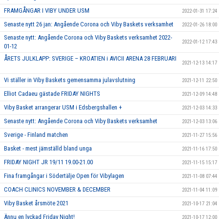
FRAMGÅNGAR I VIBY UNDER USM
2022-01-31 17:24
Senaste nytt 26 jan: Angående Corona och Viby Baskets verksamhet
2022-01-26 18:00
Senaste nytt: Angående Corona och Viby Baskets verksamhet 2022-
2022-01-12 17:43
01-12
ÅRETS JULKLAPP: SVERIGE – KROATIEN i AVICII ARENA 28 FEBRUARI
2021-12-13 14:17
Vi ställer in Viby Baskets gemensamma julavslutning
2021-12-11 22:50
Elliot Cadaeu gästade FRIDAY NIGHTS
2021-12-09 14:48
Viby Basket arrangerar USM i Edsbergshallen +
2021-12-03 14:33
Senaste nytt: Angående Corona och Viby Baskets verksamhet
2021-12-03 13:06
Sverige - Finland matchen
2021-11-27 15:56
Basket - mest jämställd bland unga
2021-11-16 17:50
FRIDAY NIGHT JR 19/11 19.00-21.00
2021-11-15 15:17
Fina framgångar i Södertälje Open för Vibylagen
2021-11-08 07:44
COACH CLINICS NOVEMBER & DECEMBER
2021-11-04 11:09
Viby Basket årsmöte 2021
2021-10-17 21:04
Ännu en lyckad Friday Night!
2021-10-17 12:00