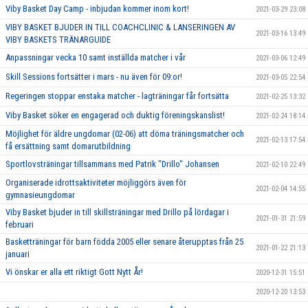
Viby Basket Day Camp - inbjudan kommer inom kort!
2021-03-29 23:08
VIBY BASKET BJUDER IN TILL COACHCLINIC & LANSERINGEN AV
2021-03-16 13:49
VIBY BASKETS TRÄNARGUIDE
Anpassningar vecka 10 samt inställda matcher i vår
2021-03-06 12:49
Skill Sessions fortsätter i mars - nu även för 09:or!
2021-03-05 22:54
Regeringen stoppar enstaka matcher - lagträningar får fortsätta
2021-02-25 13:32
Viby Basket söker en engagerad och duktig föreningskanslist!
2021-02-24 18:14
Möjlighet för äldre ungdomar (02-06) att döma träningsmatcher och
2021-02-13 17:54
få ersättning samt domarutbildning
Sportlovsträningar tillsammans med Patrik "Drillo" Johansen
2021-02-10 22:49
Organiserade idrottsaktiviteter möjliggörs även för
2021-02-04 14:55
gymnasieungdomar
Viby Basket bjuder in till skillsträningar med Drillo på lördagar i
2021-01-31 21:59
februari
Basketträningar för barn födda 2005 eller senare återupptas från 25
2021-01-22 21:13
januari
Vi önskar er alla ett riktigt Gott Nytt År!
2020-12-31 15:51
2020-12-20 13:53