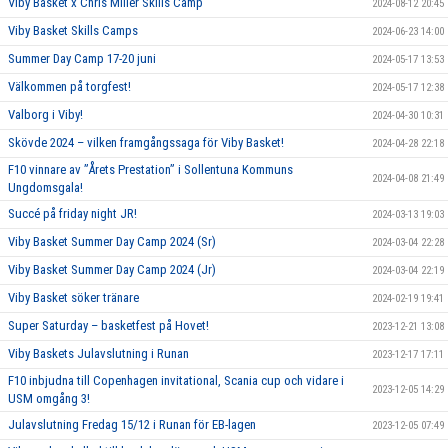
Viby Basket x Chris Miller Skills Camp
2024-08-12 20:45
Viby Basket Skills Camps
2024-06-23 14:00
Summer Day Camp 17-20 juni
2024-05-17 13:53
Välkommen på torgfest!
2024-05-17 12:38
Valborg i Viby!
2024-04-30 10:31
Skövde 2024 – vilken framgångssaga för Viby Basket!
2024-04-28 22:18
F10 vinnare av ”Årets Prestation” i Sollentuna Kommuns
2024-04-08 21:49
Ungdomsgala!
Succé på friday night JR!
2024-03-13 19:03
Viby Basket Summer Day Camp 2024 (Sr)
2024-03-04 22:28
Viby Basket Summer Day Camp 2024 (Jr)
2024-03-04 22:19
Viby Basket söker tränare
2024-02-19 19:41
Super Saturday – basketfest på Hovet!
2023-12-21 13:08
Viby Baskets Julavslutning i Runan
2023-12-17 17:11
F10 inbjudna till Copenhagen invitational, Scania cup och vidare i
2023-12-05 14:29
USM omgång 3!
Julavslutning Fredag 15/12 i Runan för EB-lagen
2023-12-05 07:49