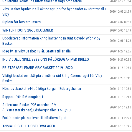
Sollentuna kommuns idrottshallar stängs omgående
2020-12-19 15:34
Viby Basket bjuder in till aktionsgrupp för byggandet av idrottshall i
2020-12-09 21:59
Viby
Diplom för lovvärd insats
2020-12-07 09:58
WINTER HOOPS 28-30 DECEMBER
2020-12-05 15:49
Uppdaterad information kring hanteringen runt Covid-19 för Viby
2020-12-01 14:28
Basket
Idag fyller Viby Basket 13 år. Grattis till er alla !
2020-11-27 12:26
INDIVIDUELL SKILL SESSIONS PÅ LÖRDAGAR MED DRILLO
2020-11-27 00:12
PRISTAGARE LEDARE VIBY BASKET 2019 - 2020
2020-11-18 10:59
Viktigt beslut om skärpta allmänna råd kring Coronaläget för Viby
2020-10-29 16:11
Basket
Höstlovsbasket v44 på höga korgar i Edbergshallen
2020-10-19 10:59
Rapport från RM-omgång 1
2020-10-18 19:18
Sollentuna Basket P05 anordnar RM
2020-10-16 12:10
(Riksmästerskapen),Edsbergshallen 17-18/10
Fortfarande platser kvar till höstlovslägret
2020-10-11 22:29
ANMÄL DIG TILL HÖSTLOVSLÄGER
2020-10-10 10:45