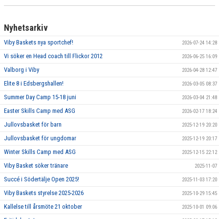
Nyhetsarkiv
Viby Baskets nya sportchef!
2026-07-24 14:28
Vi söker en Head coach till Flickor 2012
2026-06-25 16:09
Valborg i Viby
2026-04-28 12:47
Elite 8 i Edsbergshallen!
2026-03-05 08:37
Summer Day Camp 15-18 juni
2026-03-04 21:48
Easter Skills Camp med ASG
2026-02-17 18:24
Jullovsbasket för barn
2025-12-19 20:20
Jullovsbasket för ungdomar
2025-12-19 20:17
Winter Skills Camp med ASG
2025-12-15 22:12
Viby Basket söker tränare
2025-11-07
Succé i Södertälje Open 2025!
2025-11-03 17:20
Viby Baskets styrelse 2025-2026
2025-10-29 15:45
Kallelse till årsmöte 21 oktober
2025-10-01 09:06