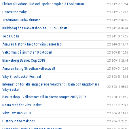
Flickor 03 vidare i RM och spelar omgång 3 i Sollentuna
2018-12-29 15:54
Generation=Viby!
2018-12-17 12:17
Traditionell Julavslutning
2018-12-05 07:36
Klubbdag hos Basketshop.se – 10 % Rabatt
2018-11-20 09:44
Telge Open
2018-11-08 17:36
Ännu en historik helg för våra Senior lag!!
2018-10-09 11:47
Välkomna på årsmöte 10 oktober!
2018-09-20 10:56
Blackeberg Basket Cup 2018
2018-09-10 21:44
Ännu en härlig Streetbasketfestival!
2018-09-04 10:06
Viby Streetbasket Festival
2018-08-20 15:34
Information för alla engagerade föräldrar till barn och ungdomar i
2018-08-13 08:00
Viby Basket!
Basketshop - Välkommen till Basketsäsongen 2018/2019!
2018-08-10 11:55
Nästa steg för Viby Basket!
2018-07-03 23:47
Viby Daycamp 2018
2018-06-21 14:47
History in the making!!
2018-06-09 23:21