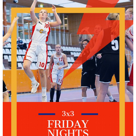
MATCH & RESULTAT
ARRANGEMANG
KLUBBSHOP
VÄRDEGRUND & UPPFÖRANDEKOD
STJÄRNSKOTT