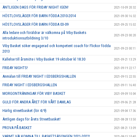
ÄNTLIGEN DAGS FÖR FRIDAY NIGHT IGEN!
2021-10-09 20:32
HÖSTLOVSLÄGER FÖR BARN FÖDDA 2010-2014
2021-09-30 16:32
HÖSTLOVSLÄGER FÖR BARN FÖDDA 03-09
2021-09-25 15:02
Alla ledare och föräldrar är välkomna på Viby Baskets
2021-09-23 00:20
introduktionsutbildning 3/10
Viby Basket söker engagerad och kompetent coach för Flickor födda
2021-09-23 00:11
2013
Kallelse till årsmöte i Viby Basket 19 oktober kl 18.30
2021-09-21 13:29
FRIDAY NIGHTS!
2021-09-19 22:17
Anmälan till FRIDAY NIGHT I EDSBERGSHALLEN
2021-09-15 22:55
FRIDAY NIGHT I EDSBERGSHALLEN
2021-09-11 16:40
MORGONTRÄNINGAR FÖR VIBY BASKET
2021-09-09 10:04
GULD FÖR ANDRA ÅRET FÖR VÅRT DAMLAG
2021-09-06 21:28
Härlig streetbasket (lör 4/9)
2021-09-04 17:36
Äntligen dags för årets Streetbasket!
2021-08-28 13:50
PROVA PÅ BASKET
2021-08-21 13:09
VARMT VÄLKOMNA TILL BASKETSÄSONGEN 2021-2022!
2021-08-15 10:40