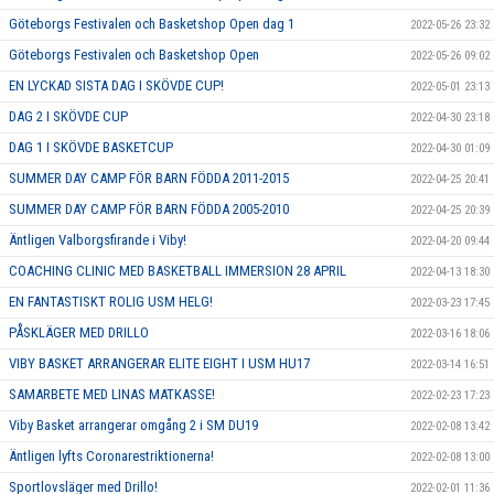
Göteborgs Festivalen och Basketshop Open dag 1
2022-05-26 23:32
Göteborgs Festivalen och Basketshop Open
2022-05-26 09:02
EN LYCKAD SISTA DAG I SKÖVDE CUP!
2022-05-01 23:13
DAG 2 I SKÖVDE CUP
2022-04-30 23:18
DAG 1 I SKÖVDE BASKETCUP
2022-04-30 01:09
SUMMER DAY CAMP FÖR BARN FÖDDA 2011-2015
2022-04-25 20:41
SUMMER DAY CAMP FÖR BARN FÖDDA 2005-2010
2022-04-25 20:39
Äntligen Valborgsfirande i Viby!
2022-04-20 09:44
COACHING CLINIC MED BASKETBALL IMMERSION 28 APRIL
2022-04-13 18:30
EN FANTASTISKT ROLIG USM HELG!
2022-03-23 17:45
PÅSKLÄGER MED DRILLO
2022-03-16 18:06
VIBY BASKET ARRANGERAR ELITE EIGHT I USM HU17
2022-03-14 16:51
SAMARBETE MED LINAS MATKASSE!
2022-02-23 17:23
Viby Basket arrangerar omgång 2 i SM DU19
2022-02-08 13:42
Äntligen lyfts Coronarestriktionerna!
2022-02-08 13:00
Sportlovsläger med Drillo!
2022-02-01 11:36