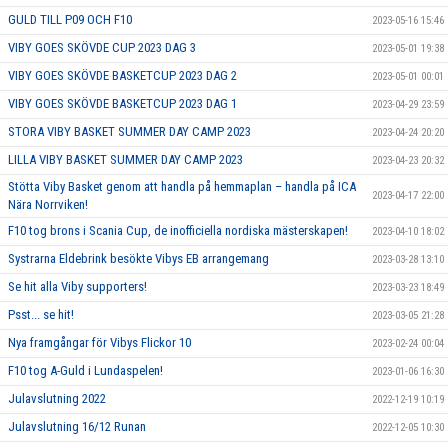
GULD TILL P09 OCH F10
2023-05-16 15:46
VIBY GOES SKÖVDE CUP 2023 DAG 3
2023-05-01 19:38
VIBY GOES SKÖVDE BASKETCUP 2023 DAG 2
2023-05-01 00:01
VIBY GOES SKÖVDE BASKETCUP 2023 DAG 1
2023-04-29 23:59
STORA VIBY BASKET SUMMER DAY CAMP 2023
2023-04-24 20:20
LILLA VIBY BASKET SUMMER DAY CAMP 2023
2023-04-23 20:32
Stötta Viby Basket genom att handla på hemmaplan – handla på ICA
2023-04-17 22:00
Nära Norrviken!
F10 tog brons i Scania Cup, de inofficiella nordiska mästerskapen!
2023-04-10 18:02
Systrarna Eldebrink besökte Vibys EB arrangemang
2023-03-28 13:10
Se hit alla Viby supporters!
2023-03-23 18:49
Psst... se hit!
2023-03-05 21:28
Nya framgångar för Vibys Flickor 10
2023-02-24 00:04
F10 tog A-Guld i Lundaspelen!
2023-01-06 16:30
Julavslutning 2022
2022-12-19 10:19
Julavslutning 16/12 Runan
2022-12-05 10:30