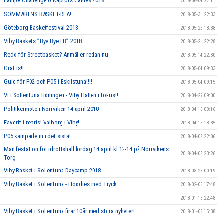
Lampe Challenge o Raptors Games 2018
2018-06-04 22:11
SOMMARENS BASKET-REA!
2018-05-31 22:33
Göteborg Basketfestival 2018
2018-05-25 18:38
Viby Baskets ”Bye Bye EB” 2018
2018-05-21 22:28
Redo för Streetbasket? Anmäl er redan nu
2018-05-14 22:30
Grattis!!
2018-05-04 09:33
Guld för F02 och P05 i Eskilstuna!!!!
2018-05-04 09:15
Vi i Sollentuna tidningen - Viby Hallen i fokus!!
2018-04-29 09:00
Politikermöte i Norrviken 14 april 2018
2018-04-16 00:16
Favorit i repris! Valborg i Viby!
2018-04-15 18:35
P05 kämpade in i det sista!
2018-04-08 22:06
Manifestation för idrottshall lördag 14 april kl 12-14 på Norrvikens
2018-04-03 23:26
Torg
Viby Basket i Sollentuna Daycamp 2018
2018-03-25 00:19
Viby Basket i Sollentuna - Hoodies med Tryck
2018-02-06 17:48
2018-01-15 22:48
Viby Basket i Sollentuna firar 10år med stora nyheter!
2018-01-03 15:38