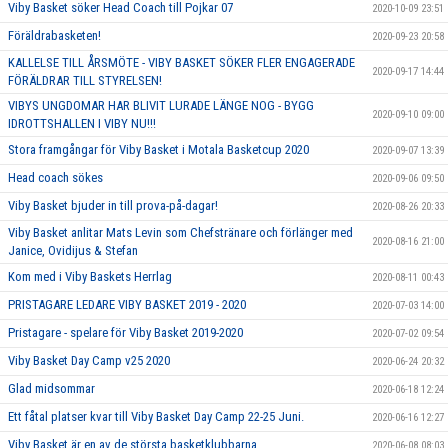
Viby Basket söker Head Coach till Pojkar 07
2020-10-09 23:51
Föräldrabasketen!
2020-09-23 20:58
KALLELSE TILL ÅRSMÖTE - VIBY BASKET SÖKER FLER ENGAGERADE
2020-09-17 14:44
FÖRÄLDRAR TILL STYRELSEN!
VIBYS UNGDOMAR HAR BLIVIT LURADE LÄNGE NOG - BYGG
2020-09-10 09:00
IDROTTSHALLEN I VIBY NU!!!
Stora framgångar för Viby Basket i Motala Basketcup 2020
2020-09-07 13:39
Head coach sökes
2020-09-06 09:50
Viby Basket bjuder in till prova-på-dagar!
2020-08-26 20:33
Viby Basket anlitar Mats Levin som Chefstränare och förlänger med
2020-08-16 21:00
Janice, Ovidijus & Stefan
Kom med i Viby Baskets Herrlag
2020-08-11 00:43
PRISTAGARE LEDARE VIBY BASKET 2019 - 2020
2020-07-03 14:00
Pristagare - spelare för Viby Basket 2019-2020
2020-07-02 09:54
Viby Basket Day Camp v25 2020
2020-06-24 20:32
Glad midsommar
2020-06-18 12:24
Ett fåtal platser kvar till Viby Basket Day Camp 22-25 Juni.
2020-06-16 12:27
Viby Basket är en av de största basketklubbarna
2020-06-08 08:03