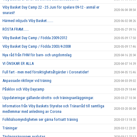
Viby Basket Day Camp 22 - 25 Juni för spelare 09-12 - anmäl er
2020-06-04 08:54
snarast!
Härmed inbjuds Viby Basket.......
2020-06-02 08:26
RÖSTA FRAM......
2020-05-27 09:16
Viby Basket Day Camp / Födda 2009-2012
2020-05-09 17:50
Viby Basket Day Camp / Födda 2003/4-2008
2020-05-09 17:46
Nya råd från FHM för barn- och ungdomslag
2020-04-16 20:34
VI ÖNSKAR ER ALLA
2020-04-07 14:39
Full fart - men med försiktighetsåtgärder i Coronatider!
2020-04-05 15:46
Anpassade riktlinjer vid träning
2020-04-03 09:02
Påsklov och Viby Daycamp
2020-03-29 18:44
Uppdateringar gällande idrotts- och träningsanläggningar.
2020-03-27 10:34
Information från Viby Baskets Styrelse och Tränarråd till samtliga
2020-03-20 00:04
medlemmar med anledning av Corona
Folkhälsomyndigheten ser gärna fortsatt träning
2020-03-13 18:35
Träningar
2020-03-12 23:01
Tävlingssäsongen avslutas
2020-03-12 22:12