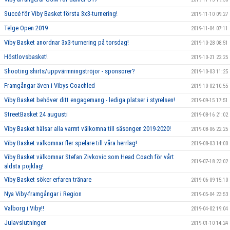
Succé för Viby Basket första 3x3-turnering!
2019-11-10 09:27
Telge Open 2019
2019-11-04 07:11
Viby Basket anordnar 3x3-turnering på torsdag!
2019-10-28 08:51
Höstlovsbasket!
2019-10-21 22:25
Shooting shirts/uppvärmningströjor - sponsorer?
2019-10-03 11:25
Framgångar även i Vibys Coachled
2019-10-02 10:55
Viby Basket behöver ditt engagemang - lediga platser i styrelsen!
2019-09-15 17:51
StreetBasket 24 augusti
2019-08-16 21:02
Viby Basket hälsar alla varmt välkomna till säsongen 2019-2020!
2019-08-06 22:25
Viby Basket välkomnar fler spelare till våra herrlag!
2019-08-03 14:00
Viby Basket välkomnar Stefan Zivkovic som Head Coach för vårt
2019-07-18 23:02
äldsta pojklag!
Viby Basket söker erfaren tränare
2019-06-09 15:10
Nya Viby-framgångar i Region
2019-05-04 23:53
Valborg i Viby!!
2019-04-02 19:04
Julavslutningen
2019-01-10 14:24