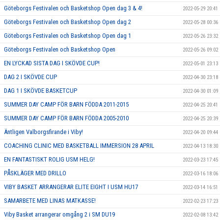
Göteborgs Festivalen och Basketshop Open dag 3 & 4!
2022-05-29 20:41
Göteborgs Festivalen och Basketshop Open dag 2
2022-05-28 00:36
Göteborgs Festivalen och Basketshop Open dag 1
2022-05-26 23:32
Göteborgs Festivalen och Basketshop Open
2022-05-26 09:02
EN LYCKAD SISTA DAG I SKÖVDE CUP!
2022-05-01 23:13
DAG 2 I SKÖVDE CUP
2022-04-30 23:18
DAG 1 I SKÖVDE BASKETCUP
2022-04-30 01:09
SUMMER DAY CAMP FÖR BARN FÖDDA 2011-2015
2022-04-25 20:41
SUMMER DAY CAMP FÖR BARN FÖDDA 2005-2010
2022-04-25 20:39
Äntligen Valborgsfirande i Viby!
2022-04-20 09:44
COACHING CLINIC MED BASKETBALL IMMERSION 28 APRIL
2022-04-13 18:30
EN FANTASTISKT ROLIG USM HELG!
2022-03-23 17:45
PÅSKLÄGER MED DRILLO
2022-03-16 18:06
VIBY BASKET ARRANGERAR ELITE EIGHT I USM HU17
2022-03-14 16:51
SAMARBETE MED LINAS MATKASSE!
2022-02-23 17:23
Viby Basket arrangerar omgång 2 i SM DU19
2022-02-08 13:42