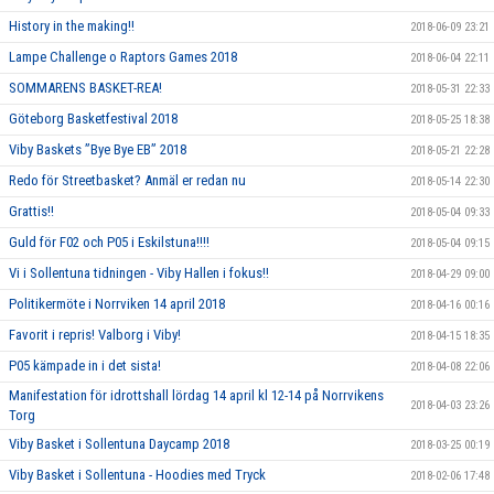
History in the making!!
2018-06-09 23:21
Lampe Challenge o Raptors Games 2018
2018-06-04 22:11
SOMMARENS BASKET-REA!
2018-05-31 22:33
Göteborg Basketfestival 2018
2018-05-25 18:38
Viby Baskets ”Bye Bye EB” 2018
2018-05-21 22:28
Redo för Streetbasket? Anmäl er redan nu
2018-05-14 22:30
Grattis!!
2018-05-04 09:33
Guld för F02 och P05 i Eskilstuna!!!!
2018-05-04 09:15
Vi i Sollentuna tidningen - Viby Hallen i fokus!!
2018-04-29 09:00
Politikermöte i Norrviken 14 april 2018
2018-04-16 00:16
Favorit i repris! Valborg i Viby!
2018-04-15 18:35
P05 kämpade in i det sista!
2018-04-08 22:06
Manifestation för idrottshall lördag 14 april kl 12-14 på Norrvikens
2018-04-03 23:26
Torg
Viby Basket i Sollentuna Daycamp 2018
2018-03-25 00:19
Viby Basket i Sollentuna - Hoodies med Tryck
2018-02-06 17:48