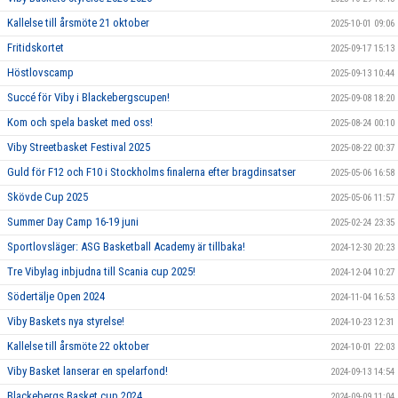
Kallelse till årsmöte 21 oktober
2025-10-01 09:06
Fritidskortet
2025-09-17 15:13
Höstlovscamp
2025-09-13 10:44
Succé för Viby i Blackebergscupen!
2025-09-08 18:20
Kom och spela basket med oss!
2025-08-24 00:10
Viby Streetbasket Festival 2025
2025-08-22 00:37
Guld för F12 och F10 i Stockholms finalerna efter bragdinsatser
2025-05-06 16:58
Skövde Cup 2025
2025-05-06 11:57
Summer Day Camp 16-19 juni
2025-02-24 23:35
Sportlovsläger: ASG Basketball Academy är tillbaka!
2024-12-30 20:23
Tre Vibylag inbjudna till Scania cup 2025!
2024-12-04 10:27
Södertälje Open 2024
2024-11-04 16:53
Viby Baskets nya styrelse!
2024-10-23 12:31
Kallelse till årsmöte 22 oktober
2024-10-01 22:03
Viby Basket lanserar en spelarfond!
2024-09-13 14:54
Blackebergs Basket cup 2024
2024-09-09 11:04