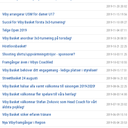
2019-11-20 20:02
Viby arrangerar USM för damer U17
2019-11-15 19:56
Succé för Viby Basket första 3x3-turnering!
2019-11-10 09:27
Telge Open 2019
2019-11-04 07:11
Viby Basket anordnar 3x3-turnering på torsdag!
2019-10-28 08:51
Höstlovsbasket!
2019-10-21 22:25
Shooting shirts/uppvärmningströjor - sponsorer?
2019-10-03 11:25
Framgångar även i Vibys Coachled
2019-10-02 10:55
Viby Basket behöver ditt engagemang - lediga platser i styrelsen!
2019-09-15 17:51
StreetBasket 24 augusti
2019-08-16 21:02
Viby Basket hälsar alla varmt välkomna till säsongen 2019-2020!
2019-08-06 22:25
Viby Basket välkomnar fler spelare till våra herrlag!
2019-08-03 14:00
Viby Basket välkomnar Stefan Zivkovic som Head Coach för vårt
2019-07-18 23:02
äldsta pojklag!
Viby Basket söker erfaren tränare
2019-06-09 15:10
Nya Viby-framgångar i Region
2019-05-04 23:53