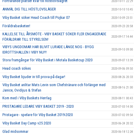
Fortfarande platser kvar till höstlovslägret
2020-10-11 22:29
ANMÄL DIG TILL HÖSTLOVSLÄGER
2020-10-10 10:45
Viby Basket söker Head Coach till Pojkar 07
2020-10-09 23:51
Föräldrabasketen!
2020-09-23 20:58
KALLELSE TILL ÅRSMÖTE - VIBY BASKET SÖKER FLER ENGAGERADE
2020-09-17 14:44
FÖRÄLDRAR TILL STYRELSEN!
VIBYS UNGDOMAR HAR BLIVIT LURADE LÄNGE NOG - BYGG
2020-09-10 09:00
IDROTTSHALLEN I VIBY NU!!!
Stora framgångar för Viby Basket i Motala Basketcup 2020
2020-09-07 13:39
Head coach sökes
2020-09-06 09:50
Viby Basket bjuder in till prova-på-dagar!
2020-08-26 20:33
Viby Basket anlitar Mats Levin som Chefstränare och förlänger med
2020-08-16 21:00
Janice, Ovidijus & Stefan
Kom med i Viby Baskets Herrlag
2020-08-11 00:43
PRISTAGARE LEDARE VIBY BASKET 2019 - 2020
2020-07-03 14:00
Pristagare - spelare för Viby Basket 2019-2020
2020-07-02 09:54
Viby Basket Day Camp v25 2020
2020-06-24 20:32
Glad midsommar
2020-06-18 12:24