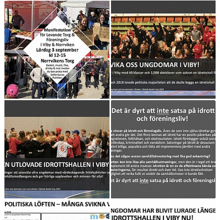
MATCH & RESULTAT
ARRANGEMANG
KLUBBSHOP
VÄRDEGRUND & UPPFÖRANDEKOD
STJÄRNSKOTT