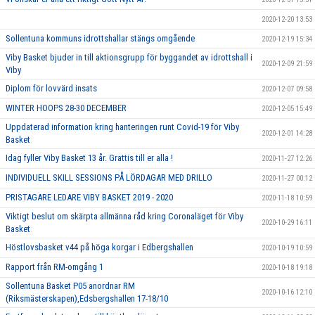
2020-12-20 13:53
Sollentuna kommuns idrottshallar stängs omgående
2020-12-19 15:34
Viby Basket bjuder in till aktionsgrupp för byggandet av idrottshall i
2020-12-09 21:59
Viby
Diplom för lovvärd insats
2020-12-07 09:58
WINTER HOOPS 28-30 DECEMBER
2020-12-05 15:49
Uppdaterad information kring hanteringen runt Covid-19 för Viby
2020-12-01 14:28
Basket
Idag fyller Viby Basket 13 år. Grattis till er alla !
2020-11-27 12:26
INDIVIDUELL SKILL SESSIONS PÅ LÖRDAGAR MED DRILLO
2020-11-27 00:12
PRISTAGARE LEDARE VIBY BASKET 2019 - 2020
2020-11-18 10:59
Viktigt beslut om skärpta allmänna råd kring Coronaläget för Viby
2020-10-29 16:11
Basket
Höstlovsbasket v44 på höga korgar i Edbergshallen
2020-10-19 10:59
Rapport från RM-omgång 1
2020-10-18 19:18
Sollentuna Basket P05 anordnar RM
2020-10-16 12:10
(Riksmästerskapen),Edsbergshallen 17-18/10