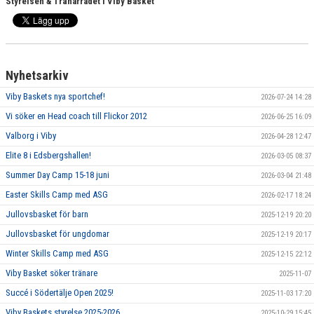
Styrelsen & Tränarrådet i Viby Basket
Nyhetsarkiv
Viby Baskets nya sportchef!
2026-07-24 14:28
Vi söker en Head coach till Flickor 2012
2026-06-25 16:09
Valborg i Viby
2026-04-28 12:47
Elite 8 i Edsbergshallen!
2026-03-05 08:37
Summer Day Camp 15-18 juni
2026-03-04 21:48
Easter Skills Camp med ASG
2026-02-17 18:24
Jullovsbasket för barn
2025-12-19 20:20
Jullovsbasket för ungdomar
2025-12-19 20:17
Winter Skills Camp med ASG
2025-12-15 22:12
Viby Basket söker tränare
2025-11-07
Succé i Södertälje Open 2025!
2025-11-03 17:20
Viby Baskets styrelse 2025-2026
2025-10-29 15:45