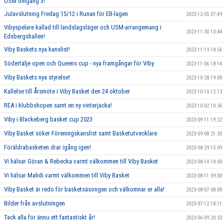
USM omgång 3!
Julavslutning Fredag 15/12 i Runan för EB-lagen
2023-12-05 07:49
Vibyspelare kallad till landslagsläger och USM-arrangemang i
2023-11-30 10:44
Edsbergshallen!
Viby Baskets nya kanslist!
2023-11-19 18:56
Södertälje open och Queens cup - nya framgångar för Viby
2023-11-06 18:14
Viby Baskets nya styrelse!
2023-10-28 19:00
Kallelse till Årsmöte i Viby Basket den 24 oktober
2023-10-10 12:13
REA i klubbshopen samt en ny vinterjacka!
2023-10-02 10:36
Viby i Blackeberg basket cup 2023
2023-09-11 19:22
Viby Basket söker Föreningskanslist samt Basketutvecklare
2023-09-08 21:30
Föräldrabasketen drar igång igen!
2023-08-29 15:09
Vi hälsar Göran & Rebecka varmt välkommen till Viby Basket
2023-08-14 18:00
Vi hälsar Mahdi varmt välkommen till Viby Basket
2023-08-11 09:00
Viby Basket är redo för basketsäsongen och välkomnar er alla!
2023-08-07 08:00
Bilder från avslutningen
2023-07-12 18:11
Tack alla för ännu ett fantastiskt år!
2023-06-09 20:33