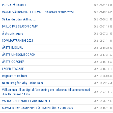
PROVA PÅ BASKET
2021-08-21 13:09
VARMT VÄLKOMNA TILL BASKETSÄSONGEN 2021-2022!
2021-08-15 10:40
Så kan du göra skillnad.....
2021-07-08 21:56
DRILLO PRE SEASON CAMP
2021-07-01 18:56
Årets pristagare
2021-06-27 21:09
SOMMARTRÄNING 2021
2021-06-21 11:31
ÅRETS ELDSJÄL
2021-06-18 20:09
ÅRETS UNGDOMSCOACH
2021-06-17 21:50
ÅRETS COACHER
2021-06-16 18:52
LAGPRISTAGARE
2021-06-15 14:13
Dags att rösta fram...
2021-05-06 09:47
Nästa steg för Viby Basket Dam
2021-04-29 16:54
Välkommen till en digital föreläsning om ledarskap tillsammans med
2021-04-27 13:10
Jim Thuresson 11 maj
VALBORGSFIRANDET I VIBY INSTÄLLT
2021-04-25 12:35
SUMMER DAY CAMP 2021 FÖR BARN FÖDDA 2004-2009
2021-04-15 11:31