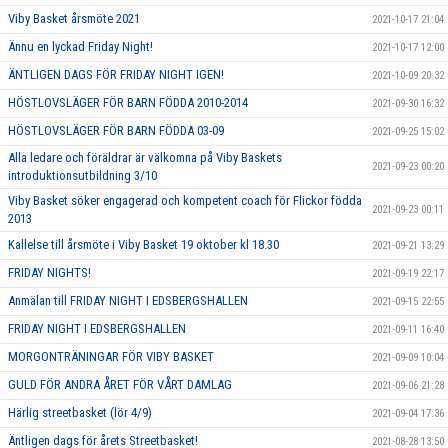
Viby Basket årsmöte 2021
2021-10-17 21:04
Ännu en lyckad Friday Night!
2021-10-17 12:00
ÄNTLIGEN DAGS FÖR FRIDAY NIGHT IGEN!
2021-10-09 20:32
HÖSTLOVSLÄGER FÖR BARN FÖDDA 2010-2014
2021-09-30 16:32
HÖSTLOVSLÄGER FÖR BARN FÖDDA 03-09
2021-09-25 15:02
Alla ledare och föräldrar är välkomna på Viby Baskets
2021-09-23 00:20
introduktionsutbildning 3/10
Viby Basket söker engagerad och kompetent coach för Flickor födda
2021-09-23 00:11
2013
Kallelse till årsmöte i Viby Basket 19 oktober kl 18.30
2021-09-21 13:29
FRIDAY NIGHTS!
2021-09-19 22:17
Anmälan till FRIDAY NIGHT I EDSBERGSHALLEN
2021-09-15 22:55
FRIDAY NIGHT I EDSBERGSHALLEN
2021-09-11 16:40
MORGONTRÄNINGAR FÖR VIBY BASKET
2021-09-09 10:04
GULD FÖR ANDRA ÅRET FÖR VÅRT DAMLAG
2021-09-06 21:28
Härlig streetbasket (lör 4/9)
2021-09-04 17:36
Äntligen dags för årets Streetbasket!
2021-08-28 13:50