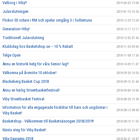
Valborg i Viby!!
2019-04-02 19:04
Julavslutningen
2019-01-10 14:24
Flickor 03 vidare i RM och spelar omgång 3 i Sollentuna
2018-12-29 15:54
Generation=Viby!
2018-12-17 12:17
Traditionell Julavslutning
2018-12-05 07:36
Klubbdag hos Basketshop.se – 10 % Rabatt
2018-11-20 09:44
Telge Open
2018-11-08 17:36
Ännu en historik helg för våra Senior lag!!
2018-10-09 11:47
Välkomna på årsmöte 10 oktober!
2018-09-20 10:56
Blackeberg Basket Cup 2018
2018-09-10 21:44
Ännu en härlig Streetbasketfestival!
2018-09-04 10:06
Viby Streetbasket Festival
2018-08-20 15:34
Information för alla engagerade föräldrar till barn och ungdomar i
2018-08-13 08:00
Viby Basket!
Basketshop - Välkommen till Basketsäsongen 2018/2019!
2018-08-10 11:55
Nästa steg för Viby Basket!
2018-07-03 23:47
Viby Daycamp 2018
2018-06-21 14:47