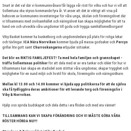
Snart är det val där vi kommuninvånare får lägga vår röst för vilka och hur vi vill att
Sollentuna ska styras kommande fyra år. Vi anser att det är viktigt att visa på
behoven av kommunens investeringar för våra unga, skolan och föreningslivet där
vi tillsammans med civilsamhället och näringslivet kan skapa möjligheter för att ta
hand om och utveckla våra ungdomar till goda och trygga samhällsmedborgare!
Viby Basket kommer ha basketkorg och ungdomsledare på plats för roliga lekar
och tävlingar.
ICA Nära Norrviken
kommer bjuda på massa godsaker och
Percys
grillar lite gott samt
Churroskungarna
erbjuder sötsaker.
Det blir en RIKTIG FAMILJEFEST! Ta med hela familjen och grannskapet -
träffa Sollentunas politiker
för att dela med er av era tankar och idéer för hur vi
tillsammans kan skapa en stadsdel som stöttar våra ungdomar, skapar trygghet och
möjligheter för en sund miljö och livstil för skola, föreningsliv och näringsidkare.
Mellan kl 13.00 och 14.00 kommer vi bjuda upp politikerna för att de själva
ska få tydliggöra deras ambitioner för ett levande torg och föreningsliv i
Viby & Norrviken.
Hjälp oss sprida budskapet och dela detta i era flöden och med era vänner!
TILLSAMMANS KAN VI SKAPA FÖRÄNDRING OCH VI MÅSTE GÖRA VÅRA
RÖSTER HÖRDA NU!!!