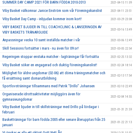
SUMMER DAY CAMP 2021 FÖR BARN FÖDDA 2010-2013
2021-04-15 11:09
Viby Basket välkomnar Janice Enström som vår Föreningskanslist
2021-04-11 23:51
Viby Basket Day Camp - inbjudan kommer inom kort!
2021-03-29 23:08
VIBY BASKET BJUDER IN TILL COACHCLINIC & LANSERINGEN AV
2021-03-16 13:49
VIBY BASKETS TRÄNARGUIDE
Anpassningar vecka 10 samt inställda matcher i vår
2021-03-06 12:49
Skill Sessions fortsätter i mars - nu även för 09:or!
2021-03-05 22:54
Regeringen stoppar enstaka matcher - lagträningar får fortsätta
2021-02-25 13:32
Viby Basket söker en engagerad och duktig föreningskanslist!
2021-02-24 18:14
Möjlighet för äldre ungdomar (02-06) att döma träningsmatcher och
2021-02-13 17:54
få ersättning samt domarutbildning
Sportlovsträningar tillsammans med Patrik "Drillo" Johansen
2021-02-10 22:49
Organiserade idrottsaktiviteter möjliggörs även för
2021-02-04 14:55
gymnasieungdomar
Viby Basket bjuder in till skillsträningar med Drillo på lördagar i
2021-01-31 21:59
februari
Basketträningar för barn födda 2005 eller senare återupptas från 25
2021-01-22 21:13
januari
Vi önskar er alla ett riktigt Gott Nytt År!
2020-12-31 15:51