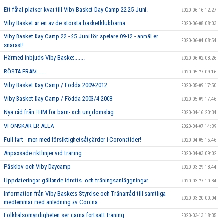
Ett fåtal platser kvar till Viby Basket Day Camp 22-25 Juni.
2020-06-16 12:27
Viby Basket är en av de största basketklubbarna
2020-06-08 08:03
Viby Basket Day Camp 22 - 25 Juni för spelare 09-12 - anmäl er
2020-06-04 08:54
snarast!
Härmed inbjuds Viby Basket.......
2020-06-02 08:26
RÖSTA FRAM......
2020-05-27 09:16
Viby Basket Day Camp / Födda 2009-2012
2020-05-09 17:50
Viby Basket Day Camp / Födda 2003/4-2008
2020-05-09 17:46
Nya råd från FHM för barn- och ungdomslag
2020-04-16 20:34
VI ÖNSKAR ER ALLA
2020-04-07 14:39
Full fart - men med försiktighetsåtgärder i Coronatider!
2020-04-05 15:46
Anpassade riktlinjer vid träning
2020-04-03 09:02
Påsklov och Viby Daycamp
2020-03-29 18:44
Uppdateringar gällande idrotts- och träningsanläggningar.
2020-03-27 10:34
Information från Viby Baskets Styrelse och Tränarråd till samtliga
2020-03-20 00:04
medlemmar med anledning av Corona
Folkhälsomyndigheten ser gärna fortsatt träning
2020-03-13 18:35