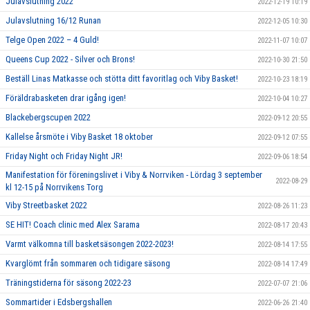
Julavslutning 2022
2022-12-19 10:19
Julavslutning 16/12 Runan
2022-12-05 10:30
Telge Open 2022 – 4 Guld!
2022-11-07 10:07
Queens Cup 2022 - Silver och Brons!
2022-10-30 21:50
Beställ Linas Matkasse och stötta ditt favoritlag och Viby Basket!
2022-10-23 18:19
Föräldrabasketen drar igång igen!
2022-10-04 10:27
Blackebergscupen 2022
2022-09-12 20:55
Kallelse årsmöte i Viby Basket 18 oktober
2022-09-12 07:55
Friday Night och Friday Night JR!
2022-09-06 18:54
Manifestation för föreningslivet i Viby & Norrviken - Lördag 3 september
2022-08-29
kl 12-15 på Norrvikens Torg
Viby Streetbasket 2022
2022-08-26 11:23
SE HIT! Coach clinic med Alex Sarama
2022-08-17 20:43
Varmt välkomna till basketsäsongen 2022-2023!
2022-08-14 17:55
Kvarglömt från sommaren och tidigare säsong
2022-08-14 17:49
Träningstiderna för säsong 2022-23
2022-07-07 21:06
Sommartider i Edsbergshallen
2022-06-26 21:40