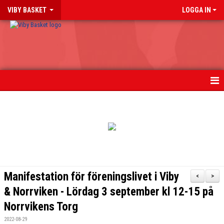
VIBY BASKET
LOGGA IN
HEM
NYHETER
TIPS PÅ BASKETLÄNKAR
BLI MEDLEM
Manifestation för föreningslivet i Viby
<
>
OM KLUBBEN
& Norrviken - Lördag 3 september kl 12-15 på
Norrvikens Torg
FÖR LEDARE & FÖRÄLDRAR
2022-08-29