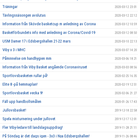
Träningar
2020-03-12 23:01
Tävlingssäsongen avslutas
2020-03-12 22:12
Information från Skövde basketcup m anledning av Corona
2020-03-12 10:59
Basketförbundets info med anledning av Corona/Covid-19
2020-03-12 08:50
USM Damer 17 i Edsbergshallen 21-22 mars
2020-03-10 22:13
Viby x 3 i MHC
2020-03-07 14:20
Påminnelse om handhygien mm
2020-03-06 18:21
Information från Viby Basket angående Coronaviruset
2020-03-03 08:56
Sportlovsbasketen rullar på!
2020-02-25 16:35
Elite 8 -på hemmaplan!
2020-02-19 12:51
Sportlovsbasket vecka 9!
2020-02-06 21:27
Fäll upp handbollsmålen
2020-01-26 17:43
Jullovsbasket!
2019-12-18 22:58
Spela mixturnering under jullovet
2019-12-17 12:01
Fler Viby-ledare till landslagsuppdrag!
2019-11-28 21:11
På Söndag är det dags igen - 3x3 i Nya Edsbergshallen!
2019-11-26 08:46