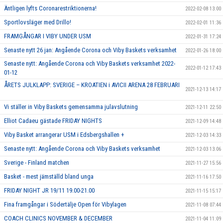
Äntligen lyfts Coronarestriktionerna!
2022-02-08 13:00
Sportlovsläger med Drillo!
2022-02-01 11:36
FRAMGÅNGAR I VIBY UNDER USM
2022-01-31 17:24
Senaste nytt 26 jan: Angående Corona och Viby Baskets verksamhet
2022-01-26 18:00
Senaste nytt: Angående Corona och Viby Baskets verksamhet 2022-
2022-01-12 17:43
01-12
ÅRETS JULKLAPP: SVERIGE – KROATIEN i AVICII ARENA 28 FEBRUARI
2021-12-13 14:17
Vi ställer in Viby Baskets gemensamma julavslutning
2021-12-11 22:50
Elliot Cadaeu gästade FRIDAY NIGHTS
2021-12-09 14:48
Viby Basket arrangerar USM i Edsbergshallen +
2021-12-03 14:33
Senaste nytt: Angående Corona och Viby Baskets verksamhet
2021-12-03 13:06
Sverige - Finland matchen
2021-11-27 15:56
Basket - mest jämställd bland unga
2021-11-16 17:50
FRIDAY NIGHT JR 19/11 19.00-21.00
2021-11-15 15:17
Fina framgångar i Södertälje Open för Vibylagen
2021-11-08 07:44
COACH CLINICS NOVEMBER & DECEMBER
2021-11-04 11:09