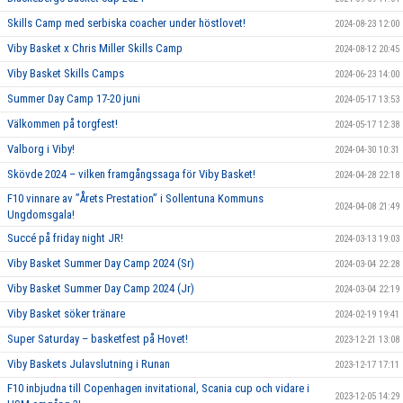
Skills Camp med serbiska coacher under höstlovet!
2024-08-23 12:00
Viby Basket x Chris Miller Skills Camp
2024-08-12 20:45
Viby Basket Skills Camps
2024-06-23 14:00
Summer Day Camp 17-20 juni
2024-05-17 13:53
Välkommen på torgfest!
2024-05-17 12:38
Valborg i Viby!
2024-04-30 10:31
Skövde 2024 – vilken framgångssaga för Viby Basket!
2024-04-28 22:18
F10 vinnare av ”Årets Prestation” i Sollentuna Kommuns
2024-04-08 21:49
Ungdomsgala!
Succé på friday night JR!
2024-03-13 19:03
Viby Basket Summer Day Camp 2024 (Sr)
2024-03-04 22:28
Viby Basket Summer Day Camp 2024 (Jr)
2024-03-04 22:19
Viby Basket söker tränare
2024-02-19 19:41
Super Saturday – basketfest på Hovet!
2023-12-21 13:08
Viby Baskets Julavslutning i Runan
2023-12-17 17:11
F10 inbjudna till Copenhagen invitational, Scania cup och vidare i
2023-12-05 14:29