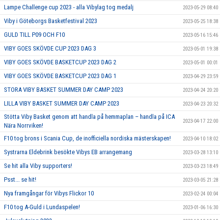
Lampe Challenge cup 2023 - alla Vibylag tog medalj
2023-05-29 08:40
Viby i Göteborgs Basketfestival 2023
2023-05-25 18:38
GULD TILL P09 OCH F10
2023-05-16 15:46
VIBY GOES SKÖVDE CUP 2023 DAG 3
2023-05-01 19:38
VIBY GOES SKÖVDE BASKETCUP 2023 DAG 2
2023-05-01 00:01
VIBY GOES SKÖVDE BASKETCUP 2023 DAG 1
2023-04-29 23:59
STORA VIBY BASKET SUMMER DAY CAMP 2023
2023-04-24 20:20
LILLA VIBY BASKET SUMMER DAY CAMP 2023
2023-04-23 20:32
Stötta Viby Basket genom att handla på hemmaplan – handla på ICA
2023-04-17 22:00
Nära Norrviken!
F10 tog brons i Scania Cup, de inofficiella nordiska mästerskapen!
2023-04-10 18:02
Systrarna Eldebrink besökte Vibys EB arrangemang
2023-03-28 13:10
Se hit alla Viby supporters!
2023-03-23 18:49
Psst... se hit!
2023-03-05 21:28
Nya framgångar för Vibys Flickor 10
2023-02-24 00:04
F10 tog A-Guld i Lundaspelen!
2023-01-06 16:30