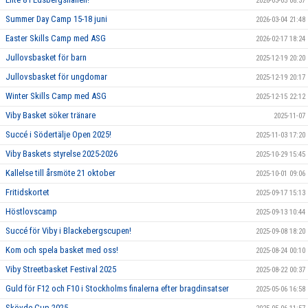
2026-03-05 08:37
Summer Day Camp 15-18 juni
2026-03-04 21:48
Easter Skills Camp med ASG
2026-02-17 18:24
Jullovsbasket för barn
2025-12-19 20:20
Jullovsbasket för ungdomar
2025-12-19 20:17
Winter Skills Camp med ASG
2025-12-15 22:12
Viby Basket söker tränare
2025-11-07
Succé i Södertälje Open 2025!
2025-11-03 17:20
Viby Baskets styrelse 2025-2026
2025-10-29 15:45
Kallelse till årsmöte 21 oktober
2025-10-01 09:06
Fritidskortet
2025-09-17 15:13
Höstlovscamp
2025-09-13 10:44
Succé för Viby i Blackebergscupen!
2025-09-08 18:20
Kom och spela basket med oss!
2025-08-24 00:10
Viby Streetbasket Festival 2025
2025-08-22 00:37
Guld för F12 och F10 i Stockholms finalerna efter bragdinsatser
2025-05-06 16:58
Skövde Cup 2025