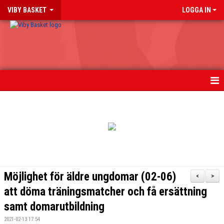
VIBY BASKET
LOGGA IN
HEM
NYHETER
TIPS PÅ BASKETLÄNKAR
BLI MEDLEM
Möjlighet för äldre ungdomar (02-06)
<
>
OM KLUBBEN
att döma träningsmatcher och få ersättning
samt domarutbildning
FÖR LEDARE & FÖRÄLDRAR
2021-02-13 17:54