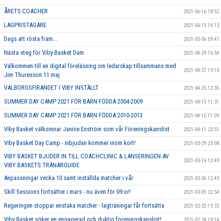
ÅRETS COACHER
2021-06-16 18:52
LAGPRISTAGARE
2021-06-15 14:13
Dags att rösta fram...
2021-05-06 09:47
Nästa steg för Viby Basket Dam
2021-04-29 16:54
Välkommen till en digital föreläsning om ledarskap tillsammans med
2021-04-27 13:10
Jim Thuresson 11 maj
VALBORGSFIRANDET I VIBY INSTÄLLT
2021-04-25 12:35
SUMMER DAY CAMP 2021 FÖR BARN FÖDDA 2004-2009
2021-04-15 11:31
SUMMER DAY CAMP 2021 FÖR BARN FÖDDA 2010-2013
2021-04-15 11:09
Viby Basket välkomnar Janice Enström som vår Föreningskanslist
2021-04-11 23:51
Viby Basket Day Camp - inbjudan kommer inom kort!
2021-03-29 23:08
VIBY BASKET BJUDER IN TILL COACHCLINIC & LANSERINGEN AV
2021-03-16 13:49
VIBY BASKETS TRÄNARGUIDE
Anpassningar vecka 10 samt inställda matcher i vår
2021-03-06 12:49
Skill Sessions fortsätter i mars - nu även för 09:or!
2021-03-05 22:54
Regeringen stoppar enstaka matcher - lagträningar får fortsätta
2021-02-25 13:32
Viby Basket söker en engagerad och duktig föreningskanslist!
2021-02-24 18:14