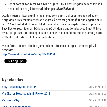
För er som är
födda 2004 eller tidigare
SAMT varit ungdomscoach minst 1
helt år så kan ni gå domarutbildningen:
Matchledare B
Utbildningarna riktar sig till er som är ny som domare eller är intresserad av att
börja döma. Den rekommenderade yngsta åldern att genomgå utbildningarna är 13
resp 14 år. Innehållet riktar sig till dig som ska döma de yngsta åldersgrupperna i
Easy Basket resp även vill börja prova på att döma ungdomsbasket 5 mot 5. Efter
avslutad godkänd utbildningen kommer ni även kunna döma matcher arrangerade
av Basketbollförbundet eller andra klubbar.
Mer information om utbildningarna och hur du anmäler dig hittar ni här på vår
hemsida:
http://www.vibybasket.se/sida/?ID=314587
Nyhetsarkiv
Viby Baskets nya sportchef!
2026-07-24 14:28
Vi söker en Head coach till Flickor 2012
2026-06-25 16:09
Valborg i Viby
2026-04-28 12:47
Elite 8 i Edsbergshallen!